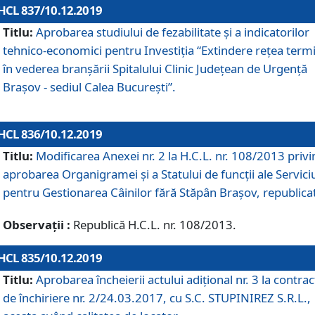
HCL 837/10.12.2019
Titlu:
Aprobarea studiului de fezabilitate și a indicatorilor
tehnico-economici pentru Investiția “Extindere rețea term
în vederea branșării Spitalului Clinic Județean de Urgență
Brașov - sediul Calea București”.
HCL 836/10.12.2019
Titlu:
Modificarea Anexei nr. 2 la H.C.L. nr. 108/2013 priv
aprobarea Organigramei şi a Statului de funcții ale Serviciu
pentru Gestionarea Câinilor fără Stăpân Brașov, republica
Observații :
Republică H.C.L. nr. 108/2013.
HCL 835/10.12.2019
Titlu:
Aprobarea încheierii actului adițional nr. 3 la contrac
de închiriere nr. 2/24.03.2017, cu S.C. STUPINIREZ S.R.L.,