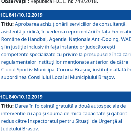
Observații :
Republică H.C.L. nr. 749/2018.
HCL 841/10.12.2019
Titlu:
Aprobarea achiziționării serviciilor de consultanță,
asistență juridică, în vederea reprezentării în fața Federați
Române de Handbal, Agenției Naționale Anti-Doping, WA
și în justiție inclusiv în fața instanțelor judecătorești
competente specializate cu privire la presupusele încălcări
regulamentelor instituțiilor menționate anterior, de către
Clubul Sportiv Municipal Corona Braşov, instituție aflată î
subordinea Consiliului Local al Municipiului Brașov.
HCL 840/10.12.2019
Titlu:
Darea în folosință gratuită a două autospeciale de
intervenție cu apă și spumă de mică capacitate și gabarit
redus către Inspectoratul pentru Situaţii de Urgenţă al
Judeţului Brașov.