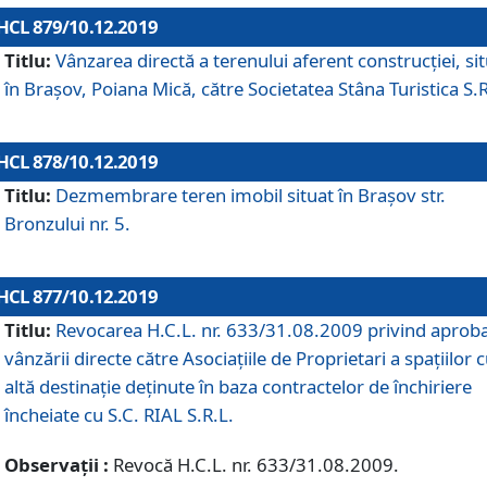
HCL 879/10.12.2019
Titlu:
Vânzarea directă a terenului aferent construcției, si
în Brașov, Poiana Mică, către Societatea Stâna Turistica S.R
HCL 878/10.12.2019
Titlu:
Dezmembrare teren imobil situat în Brașov str.
Bronzului nr. 5.
HCL 877/10.12.2019
Titlu:
Revocarea H.C.L. nr. 633/31.08.2009 privind aprob
vânzării directe către Asociațiile de Proprietari a spațiilor 
altă destinație deținute în baza contractelor de închiriere
încheiate cu S.C. RIAL S.R.L.
Observații :
Revocă H.C.L. nr. 633/31.08.2009.