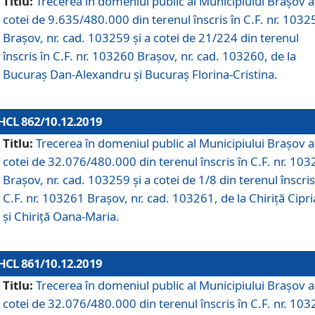
Titlu:
Trecerea în domeniul public al Municipiului Braşov a
cotei de 9.635/480.000 din terenul înscris în C.F. nr. 1032
Brașov, nr. cad. 103259 și a cotei de 21/224 din terenul
înscris în C.F. nr. 103260 Brașov, nr. cad. 103260, de la
Bucuraș Dan-Alexandru și Bucuraș Florina-Cristina.
HCL 862/10.12.2019
Titlu:
Trecerea în domeniul public al Municipiului Braşov a
cotei de 32.076/480.000 din terenul înscris în C.F. nr. 10
Brașov, nr. cad. 103259 și a cotei de 1/8 din terenul înscris
C.F. nr. 103261 Brașov, nr. cad. 103261, de la Chiriță Cipr
și Chiriță Oana-Maria.
HCL 861/10.12.2019
Titlu:
Trecerea în domeniul public al Municipiului Braşov a
cotei de 32.076/480.000 din terenul înscris în C.F. nr. 10