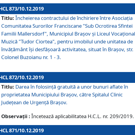
HCL 873/10.12.2019
Titlu:
Încheierea contractului de închiriere între Asociația
Comunitatea Surorilor Franciscane "Sub Ocrotirea Sfintei
Familii Mallersdorf", Municipiul Braşov şi Liceul Vocaționa
Muzică "Tudor Ciortea", pentru imobilul unde unitatea de
învățământ îşi desfăşoară activitatea, situat în Braşov, str.
Colonel Buzoianu nr. 1 - 3.
HCL 872/10.12.2019
Titlu:
Darea în folosinţă gratuită a unor bunuri aflate în
proprietatea Municipiului Braşov, către Spitalul Clinic
Judeţean de Urgenţă Braşov.
Observații :
Încetează aplicabilitatea H.C.L. nr. 209/2019.
HCL 871/10.12.2019