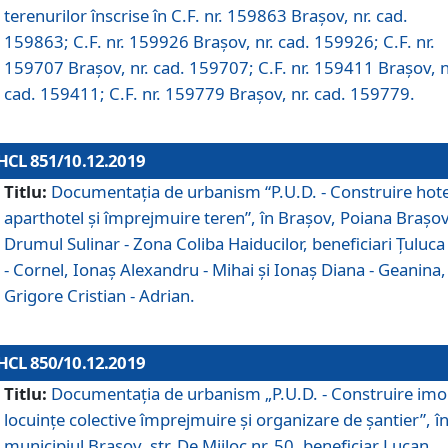
terenurilor înscrise în C.F. nr. 159863 Brașov, nr. cad.
159863; C.F. nr. 159926 Brașov, nr. cad. 159926; C.F. nr.
159707 Brașov, nr. cad. 159707; C.F. nr. 159411 Brașov, n
cad. 159411; C.F. nr. 159779 Brașov, nr. cad. 159779.
HCL 851/10.12.2019
Titlu:
Documentaţia de urbanism “P.U.D. - Construire hote
aparthotel şi împrejmuire teren”, în Braşov, Poiana Braşov
Drumul Sulinar - Zona Coliba Haiducilor, beneficiari Ţuluca
- Cornel, Ionaş Alexandru - Mihai şi Ionaş Diana - Geanina,
Grigore Cristian - Adrian.
HCL 850/10.12.2019
Titlu:
Documentaţia de urbanism „P.U.D. - Construire imo
locuințe colective împrejmuire și organizare de șantier”, î
municipiul Braşov, str. De Mijloc nr. 50, beneficiar Lucan