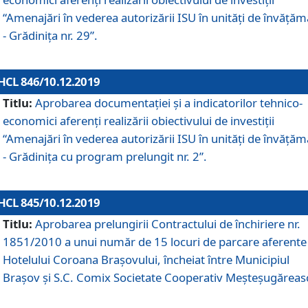
“Amenajări în vederea autorizării ISU în unități de învăță
- Grădinița nr. 29”.
HCL 846/10.12.2019
Titlu:
Aprobarea documentației și a indicatorilor tehnico-
economici aferenți realizării obiectivului de investiții
“Amenajări în vederea autorizării ISU în unități de învăță
- Grădinița cu program prelungit nr. 2”.
HCL 845/10.12.2019
Titlu:
Aprobarea prelungirii Contractului de închiriere nr.
1851/2010 a unui număr de 15 locuri de parcare aferente
Hotelului Coroana Brașovului, încheiat între Municipiul
Braşov şi S.C. Comix Societate Cooperativ Meşteşugăreas