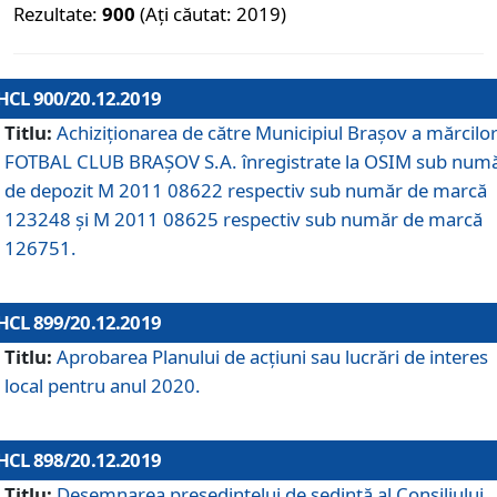
Rezultate:
900
(Ați căutat: 2019)
HCL 900/20.12.2019
Titlu:
Achiziționarea de către Municipiul Brașov a mărcilo
FOTBAL CLUB BRAȘOV S.A. înregistrate la OSIM sub num
de depozit M 2011 08622 respectiv sub număr de marcă
123248 și M 2011 08625 respectiv sub număr de marcă
126751.
HCL 899/20.12.2019
Titlu:
Aprobarea Planului de acţiuni sau lucrări de interes
local pentru anul 2020.
HCL 898/20.12.2019
Titlu:
Desemnarea preşedintelui de şedinţă al Consiliului