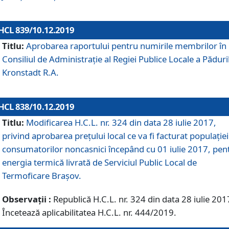
HCL 839/10.12.2019
Titlu:
Aprobarea raportului pentru numirile membrilor în
Consiliul de Administraţie al Regiei Publice Locale a Păduri
Kronstadt R.A.
HCL 838/10.12.2019
Titlu:
Modificarea H.C.L. nr. 324 din data 28 iulie 2017,
privind aprobarea preţului local ce va fi facturat populaţiei
consumatorilor noncasnici începând cu 01 iulie 2017, pen
energia termică livrată de Serviciul Public Local de
Termoficare Braşov.
Observații :
Republică H.C.L. nr. 324 din data 28 iulie 201
Încetează aplicabilitatea H.C.L. nr. 444/2019.