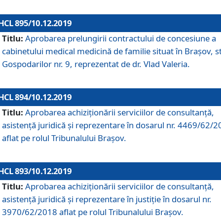
HCL 895/10.12.2019
Titlu:
Aprobarea prelungirii contractului de concesiune a
cabinetului medical medicină de familie situat în Braşov, st
Gospodarilor nr. 9, reprezentat de dr. Vlad Valeria.
HCL 894/10.12.2019
Titlu:
Aprobarea achiziţionării serviciilor de consultanţă,
asistenţă juridică şi reprezentare în dosarul nr. 4469/62/
aflat pe rolul Tribunalului Braşov.
HCL 893/10.12.2019
Titlu:
Aprobarea achiziţionării serviciilor de consultanţă,
asistenţă juridică şi reprezentare în justiţie în dosarul nr.
3970/62/2018 aflat pe rolul Tribunalului Braşov.