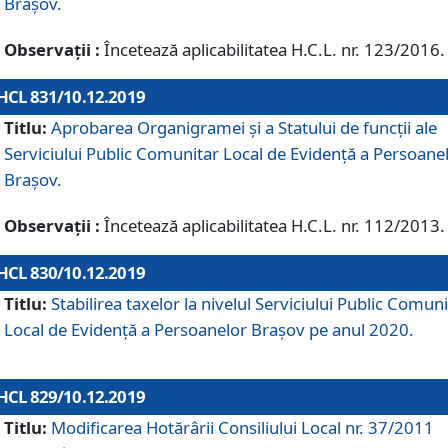
Brașov.
Observații :
Încetează aplicabilitatea H.C.L. nr. 123/2016.
HCL 831/10.12.2019
Titlu:
Aprobarea Organigramei și a Statului de funcții ale
Serviciului Public Comunitar Local de Evidență a Persoane
Brașov.
Observații :
Încetează aplicabilitatea H.C.L. nr. 112/2013.
HCL 830/10.12.2019
Titlu:
Stabilirea taxelor la nivelul Serviciului Public Comun
Local de Evidenţă a Persoanelor Braşov pe anul 2020.
HCL 829/10.12.2019
Titlu:
Modificarea Hotărârii Consiliului Local nr. 37/2011