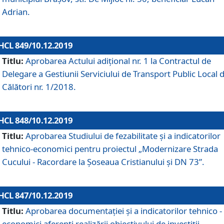
Adrian.
HCL 849/10.12.2019
Titlu:
Aprobarea Actului adiţional nr. 1 la Contractul de
Delegare a Gestiunii Serviciului de Transport Public Local 
Călători nr. 1/2018.
HCL 848/10.12.2019
Titlu:
Aprobarea Studiului de fezabilitate şi a indicatorilor
tehnico-economici pentru proiectul „Modernizare Strada
Cucului - Racordare la Șoseaua Cristianului și DN 73”.
HCL 847/10.12.2019
Titlu:
Aprobarea documentației și a indicatorilor tehnico -
economici aferenți realizării obiectivului de investiții