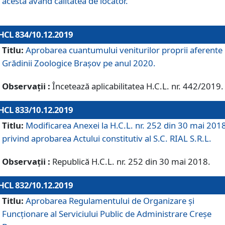
acesta având calitatea de locator.
HCL 834/10.12.2019
Titlu:
Aprobarea cuantumului veniturilor proprii aferente
Grădinii Zoologice Braşov pe anul 2020.
Observații :
Încetează aplicabilitatea H.C.L. nr. 442/2019.
HCL 833/10.12.2019
Titlu:
Modificarea Anexei la H.C.L. nr. 252 din 30 mai 201
privind aprobarea Actului constitutiv al S.C. RIAL S.R.L.
Observații :
Republică H.C.L. nr. 252 din 30 mai 2018.
HCL 832/10.12.2019
Titlu:
Aprobarea Regulamentului de Organizare și
Funcționare al Serviciului Public de Administrare Creșe