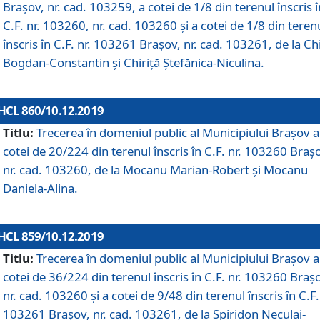
Brașov, nr. cad. 103259, a cotei de 1/8 din terenul înscris î
C.F. nr. 103260, nr. cad. 103260 și a cotei de 1/8 din teren
înscris în C.F. nr. 103261 Brașov, nr. cad. 103261, de la Chi
Bogdan-Constantin și Chiriță Ștefănica-Niculina.
HCL 860/10.12.2019
Titlu:
Trecerea în domeniul public al Municipiului Braşov a
cotei de 20/224 din terenul înscris în C.F. nr. 103260 Braș
nr. cad. 103260, de la Mocanu Marian-Robert și Mocanu
Daniela-Alina.
HCL 859/10.12.2019
Titlu:
Trecerea în domeniul public al Municipiului Braşov a
cotei de 36/224 din terenul înscris în C.F. nr. 103260 Braș
nr. cad. 103260 și a cotei de 9/48 din terenul înscris în C.F.
103261 Brașov, nr. cad. 103261, de la Spiridon Neculai-