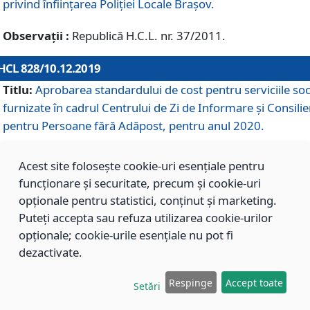
privind înființarea Poliției Locale Brașov.
Observații :
Republică H.C.L. nr. 37/2011.
HCL 828/10.12.2019
Titlu:
Aprobarea standardului de cost pentru serviciile soc
furnizate în cadrul Centrului de Zi de Informare și Consilie
pentru Persoane fără Adăpost, pentru anul 2020.
Acest site folosește cookie-uri esențiale pentru
HCL 827/10.12.2019
funcționare și securitate, precum și cookie-uri
Titlu:
Aprobarea standardului de cost pentru serviciile soc
opționale pentru statistici, conținut și marketing.
furnizate în cadrul Centrului Rezidențial pentru Persoane 
Puteți accepta sau refuza utilizarea cookie-urilor
Adăpost, pentru anul 2020.
opționale; cookie-urile esențiale nu pot fi
dezactivate.
HCL 826/10.12.2019
Respinge
Accept toate
Setări
Titlu:
Aprobarea standardului de cost pentru serviciile soc