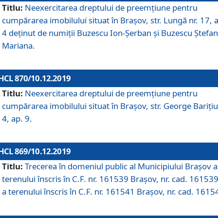
Titlu:
Neexercitarea dreptului de preemţiune pentru
cumpărarea imobilului situat în Braşov, str. Lungă nr. 17, 
4 deţinut de numiţii Buzescu Ion-Şerban și Buzescu Ştefan
Mariana.
HCL 870/10.12.2019
Titlu:
Neexercitarea dreptului de preemţiune pentru
cumpărarea imobilului situat în Braşov, str. George Bariţiu
4, ap. 9.
HCL 869/10.12.2019
Titlu:
Trecerea în domeniul public al Municipiului Braşov a
terenului înscris în C.F. nr. 161539 Brașov, nr. cad. 161539
a terenului înscris în C.F. nr. 161541 Brașov, nr. cad. 1615