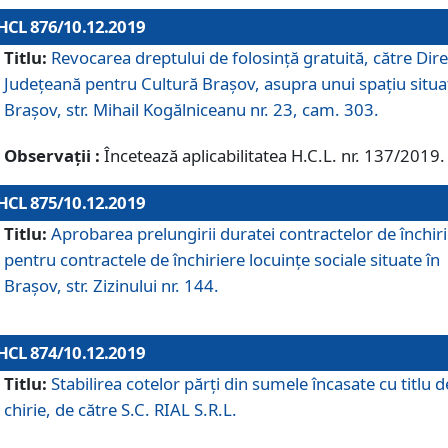
HCL 876/10.12.2019
Titlu:
Revocarea dreptului de folosinţă gratuită, către Dire
Judeţeană pentru Cultură Braşov, asupra unui spaţiu situa
Braşov, str. Mihail Kogălniceanu nr. 23, cam. 303.
Observații :
Încetează aplicabilitatea H.C.L. nr. 137/2019.
HCL 875/10.12.2019
Titlu:
Aprobarea prelungirii duratei contractelor de închir
pentru contractele de închiriere locuinţe sociale situate în
Braşov, str. Zizinului nr. 144.
HCL 874/10.12.2019
Titlu:
Stabilirea cotelor părți din sumele încasate cu titlu d
chirie, de către S.C. RIAL S.R.L.