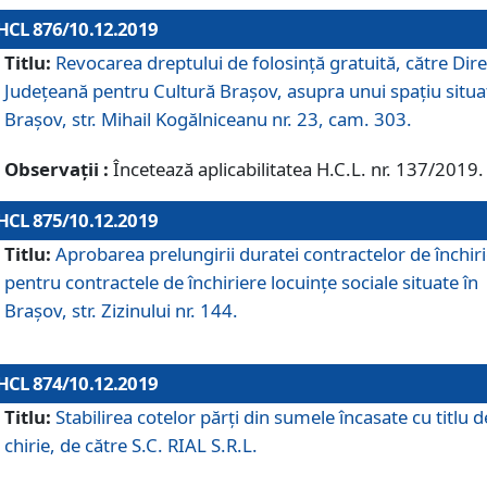
HCL 876/10.12.2019
Titlu:
Revocarea dreptului de folosinţă gratuită, către Dire
Judeţeană pentru Cultură Braşov, asupra unui spaţiu situa
Braşov, str. Mihail Kogălniceanu nr. 23, cam. 303.
Observații :
Încetează aplicabilitatea H.C.L. nr. 137/2019.
HCL 875/10.12.2019
Titlu:
Aprobarea prelungirii duratei contractelor de închir
pentru contractele de închiriere locuinţe sociale situate în
Braşov, str. Zizinului nr. 144.
HCL 874/10.12.2019
Titlu:
Stabilirea cotelor părți din sumele încasate cu titlu d
chirie, de către S.C. RIAL S.R.L.