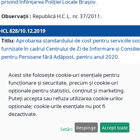
privind înființarea Poliției Locale Brașov.
Observații :
Republică H.C.L. nr. 37/2011.
HCL 828/10.12.2019
Titlu:
Aprobarea standardului de cost pentru serviciile soc
furnizate în cadrul Centrului de Zi de Informare și Consilie
pentru Persoane fără Adăpost, pentru anul 2020.
Acest site folosește cookie-uri esențiale pentru
HCL 827/10.12.2019
funcționare și securitate, precum și cookie-uri
Titlu:
Aprobarea standardului de cost pentru serviciile soc
opționale pentru statistici, conținut și marketing.
furnizate în cadrul Centrului Rezidențial pentru Persoane 
Puteți accepta sau refuza utilizarea cookie-urilor
Adăpost, pentru anul 2020.
opționale; cookie-urile esențiale nu pot fi
dezactivate.
HCL 826/10.12.2019
Respinge
Accept toate
Setări
Titlu:
Aprobarea standardului de cost pentru serviciile soc