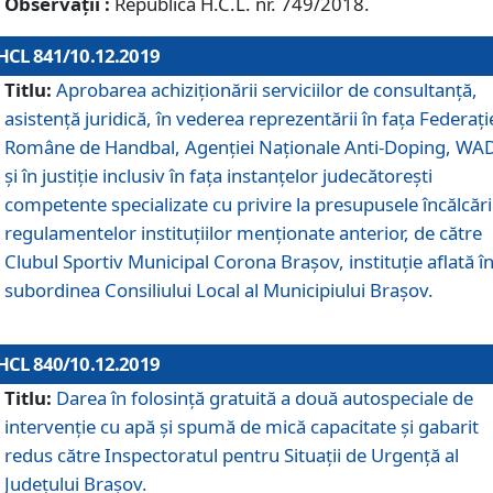
Observații :
Republică H.C.L. nr. 749/2018.
HCL 841/10.12.2019
Titlu:
Aprobarea achiziționării serviciilor de consultanță,
asistență juridică, în vederea reprezentării în fața Federați
Române de Handbal, Agenției Naționale Anti-Doping, WA
și în justiție inclusiv în fața instanțelor judecătorești
competente specializate cu privire la presupusele încălcări
regulamentelor instituțiilor menționate anterior, de către
Clubul Sportiv Municipal Corona Braşov, instituție aflată î
subordinea Consiliului Local al Municipiului Brașov.
HCL 840/10.12.2019
Titlu:
Darea în folosință gratuită a două autospeciale de
intervenție cu apă și spumă de mică capacitate și gabarit
redus către Inspectoratul pentru Situaţii de Urgenţă al
Judeţului Brașov.