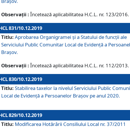
Brașov.
Observații :
Încetează aplicabilitatea H.C.L. nr. 123/2016.
HCL 831/10.12.2019
Titlu:
Aprobarea Organigramei și a Statului de funcții ale
Serviciului Public Comunitar Local de Evidență a Persoane
Brașov.
Observații :
Încetează aplicabilitatea H.C.L. nr. 112/2013.
HCL 830/10.12.2019
Titlu:
Stabilirea taxelor la nivelul Serviciului Public Comun
Local de Evidenţă a Persoanelor Braşov pe anul 2020.
HCL 829/10.12.2019
Titlu:
Modificarea Hotărârii Consiliului Local nr. 37/2011