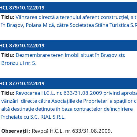
HCL 879/10.12.2019
Titlu:
Vânzarea directă a terenului aferent construcției, si
în Brașov, Poiana Mică, către Societatea Stâna Turistica S.R
HCL 878/10.12.2019
Titlu:
Dezmembrare teren imobil situat în Brașov str.
Bronzului nr. 5.
HCL 877/10.12.2019
Titlu:
Revocarea H.C.L. nr. 633/31.08.2009 privind aprob
vânzării directe către Asociațiile de Proprietari a spațiilor 
altă destinație deținute în baza contractelor de închiriere
încheiate cu S.C. RIAL S.R.L.
Observații :
Revocă H.C.L. nr. 633/31.08.2009.