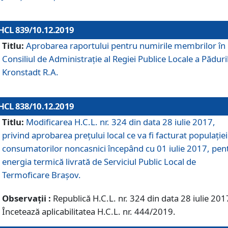
HCL 839/10.12.2019
Titlu:
Aprobarea raportului pentru numirile membrilor în
Consiliul de Administraţie al Regiei Publice Locale a Păduri
Kronstadt R.A.
HCL 838/10.12.2019
Titlu:
Modificarea H.C.L. nr. 324 din data 28 iulie 2017,
privind aprobarea preţului local ce va fi facturat populaţiei
consumatorilor noncasnici începând cu 01 iulie 2017, pen
energia termică livrată de Serviciul Public Local de
Termoficare Braşov.
Observații :
Republică H.C.L. nr. 324 din data 28 iulie 201
Încetează aplicabilitatea H.C.L. nr. 444/2019.