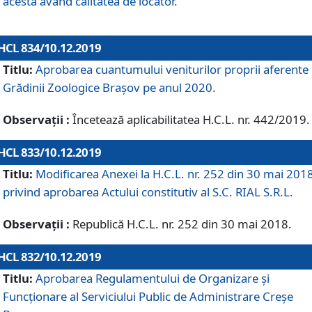
acesta având calitatea de locator.
HCL 834/10.12.2019
Titlu:
Aprobarea cuantumului veniturilor proprii aferente
Grădinii Zoologice Braşov pe anul 2020.
Observații :
Încetează aplicabilitatea H.C.L. nr. 442/2019.
HCL 833/10.12.2019
Titlu:
Modificarea Anexei la H.C.L. nr. 252 din 30 mai 201
privind aprobarea Actului constitutiv al S.C. RIAL S.R.L.
Observații :
Republică H.C.L. nr. 252 din 30 mai 2018.
HCL 832/10.12.2019
Titlu:
Aprobarea Regulamentului de Organizare și
Funcționare al Serviciului Public de Administrare Creșe