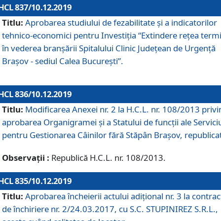
HCL 837/10.12.2019
Titlu:
Aprobarea studiului de fezabilitate și a indicatorilor
tehnico-economici pentru Investiția “Extindere rețea term
în vederea branșării Spitalului Clinic Județean de Urgență
Brașov - sediul Calea București”.
HCL 836/10.12.2019
Titlu:
Modificarea Anexei nr. 2 la H.C.L. nr. 108/2013 priv
aprobarea Organigramei şi a Statului de funcții ale Serviciu
pentru Gestionarea Câinilor fără Stăpân Brașov, republica
Observații :
Republică H.C.L. nr. 108/2013.
HCL 835/10.12.2019
Titlu:
Aprobarea încheierii actului adițional nr. 3 la contrac
de închiriere nr. 2/24.03.2017, cu S.C. STUPINIREZ S.R.L.,