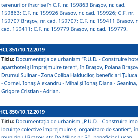
terenurilor înscrise în C.F. nr. 159863 Brașov, nr. cad.
159863; C.F. nr. 159926 Brașov, nr. cad. 159926; C.F. nr.
159707 Brașov, nr. cad. 159707; C.F. nr. 159411 Brașov, n
cad. 159411; C.F. nr. 159779 Brașov, nr. cad. 159779.
HCL 851/10.12.2019
Titlu:
Documentaţia de urbanism “P.U.D. - Construire hote
aparthotel şi împrejmuire teren”, în Braşov, Poiana Braşov
Drumul Sulinar - Zona Coliba Haiducilor, beneficiari Ţuluca
- Cornel, Ionaş Alexandru - Mihai şi Ionaş Diana - Geanina,
Grigore Cristian - Adrian.
HCL 850/10.12.2019
Titlu:
Documentaţia de urbanism „P.U.D. - Construire imo
locuințe colective împrejmuire și organizare de șantier”, î
municipiul Braşov, str. De Mijloc nr. 50, beneficiar Lucan