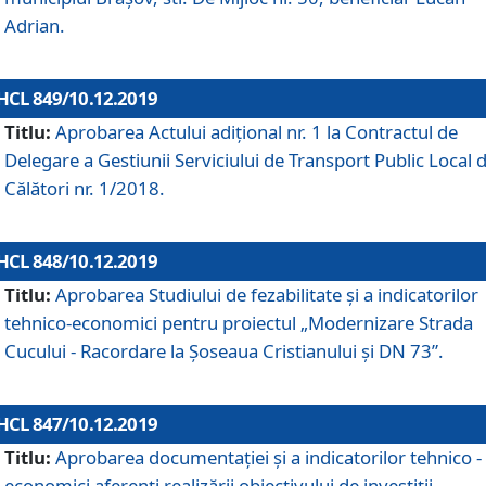
Adrian.
HCL 849/10.12.2019
Titlu:
Aprobarea Actului adiţional nr. 1 la Contractul de
Delegare a Gestiunii Serviciului de Transport Public Local 
Călători nr. 1/2018.
HCL 848/10.12.2019
Titlu:
Aprobarea Studiului de fezabilitate şi a indicatorilor
tehnico-economici pentru proiectul „Modernizare Strada
Cucului - Racordare la Șoseaua Cristianului și DN 73”.
HCL 847/10.12.2019
Titlu:
Aprobarea documentației și a indicatorilor tehnico -
economici aferenți realizării obiectivului de investiții