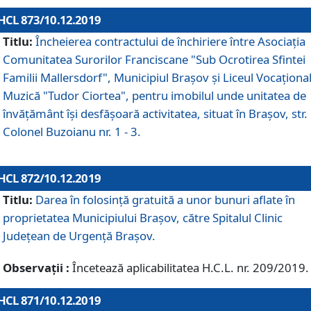
HCL 873/10.12.2019
Titlu:
Încheierea contractului de închiriere între Asociația
Comunitatea Surorilor Franciscane "Sub Ocrotirea Sfintei
Familii Mallersdorf", Municipiul Braşov şi Liceul Vocaționa
Muzică "Tudor Ciortea", pentru imobilul unde unitatea de
învățământ îşi desfăşoară activitatea, situat în Braşov, str.
Colonel Buzoianu nr. 1 - 3.
HCL 872/10.12.2019
Titlu:
Darea în folosinţă gratuită a unor bunuri aflate în
proprietatea Municipiului Braşov, către Spitalul Clinic
Judeţean de Urgenţă Braşov.
Observații :
Încetează aplicabilitatea H.C.L. nr. 209/2019.
HCL 871/10.12.2019