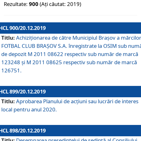
Rezultate:
900
(Ați căutat: 2019)
HCL 900/20.12.2019
Titlu:
Achiziționarea de către Municipiul Brașov a mărcilo
FOTBAL CLUB BRAȘOV S.A. înregistrate la OSIM sub num
de depozit M 2011 08622 respectiv sub număr de marcă
123248 și M 2011 08625 respectiv sub număr de marcă
126751.
HCL 899/20.12.2019
Titlu:
Aprobarea Planului de acţiuni sau lucrări de interes
local pentru anul 2020.
HCL 898/20.12.2019
Titlu:
Desemnarea preşedintelui de şedinţă al Consiliului