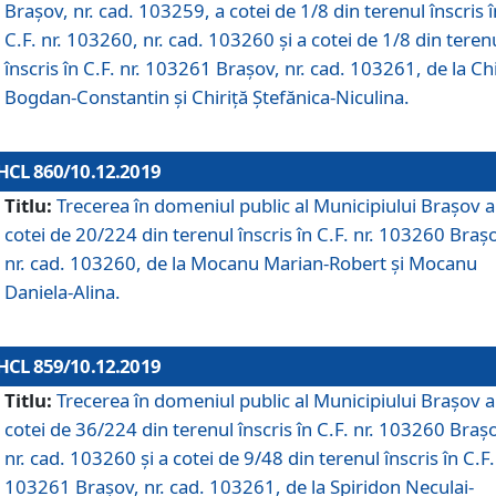
Brașov, nr. cad. 103259, a cotei de 1/8 din terenul înscris î
C.F. nr. 103260, nr. cad. 103260 și a cotei de 1/8 din teren
înscris în C.F. nr. 103261 Brașov, nr. cad. 103261, de la Chi
Bogdan-Constantin și Chiriță Ștefănica-Niculina.
HCL 860/10.12.2019
Titlu:
Trecerea în domeniul public al Municipiului Braşov a
cotei de 20/224 din terenul înscris în C.F. nr. 103260 Braș
nr. cad. 103260, de la Mocanu Marian-Robert și Mocanu
Daniela-Alina.
HCL 859/10.12.2019
Titlu:
Trecerea în domeniul public al Municipiului Braşov a
cotei de 36/224 din terenul înscris în C.F. nr. 103260 Braș
nr. cad. 103260 și a cotei de 9/48 din terenul înscris în C.F.
103261 Brașov, nr. cad. 103261, de la Spiridon Neculai-