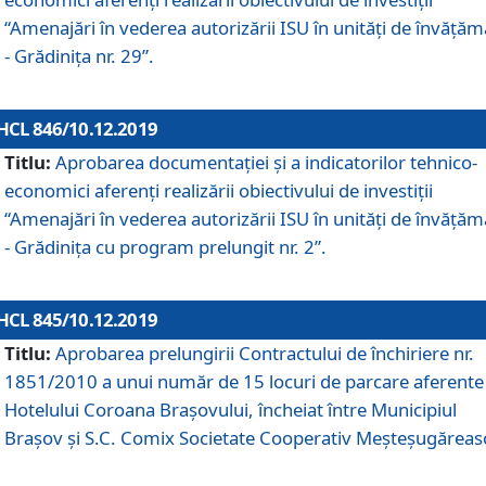
“Amenajări în vederea autorizării ISU în unități de învăță
- Grădinița nr. 29”.
HCL 846/10.12.2019
Titlu:
Aprobarea documentației și a indicatorilor tehnico-
economici aferenți realizării obiectivului de investiții
“Amenajări în vederea autorizării ISU în unități de învăță
- Grădinița cu program prelungit nr. 2”.
HCL 845/10.12.2019
Titlu:
Aprobarea prelungirii Contractului de închiriere nr.
1851/2010 a unui număr de 15 locuri de parcare aferente
Hotelului Coroana Brașovului, încheiat între Municipiul
Braşov şi S.C. Comix Societate Cooperativ Meşteşugăreas