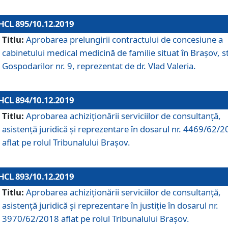
HCL 895/10.12.2019
Titlu:
Aprobarea prelungirii contractului de concesiune a
cabinetului medical medicină de familie situat în Braşov, st
Gospodarilor nr. 9, reprezentat de dr. Vlad Valeria.
HCL 894/10.12.2019
Titlu:
Aprobarea achiziţionării serviciilor de consultanţă,
asistenţă juridică şi reprezentare în dosarul nr. 4469/62/
aflat pe rolul Tribunalului Braşov.
HCL 893/10.12.2019
Titlu:
Aprobarea achiziţionării serviciilor de consultanţă,
asistenţă juridică şi reprezentare în justiţie în dosarul nr.
3970/62/2018 aflat pe rolul Tribunalului Braşov.