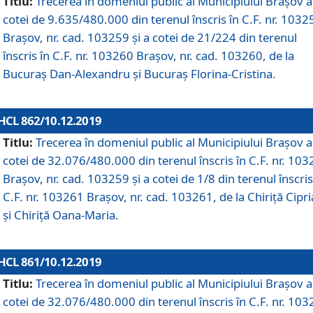
Titlu:
Trecerea în domeniul public al Municipiului Braşov a
cotei de 9.635/480.000 din terenul înscris în C.F. nr. 1032
Brașov, nr. cad. 103259 și a cotei de 21/224 din terenul
înscris în C.F. nr. 103260 Brașov, nr. cad. 103260, de la
Bucuraș Dan-Alexandru și Bucuraș Florina-Cristina.
HCL 862/10.12.2019
Titlu:
Trecerea în domeniul public al Municipiului Braşov a
cotei de 32.076/480.000 din terenul înscris în C.F. nr. 10
Brașov, nr. cad. 103259 și a cotei de 1/8 din terenul înscris
C.F. nr. 103261 Brașov, nr. cad. 103261, de la Chiriță Cipr
și Chiriță Oana-Maria.
HCL 861/10.12.2019
Titlu:
Trecerea în domeniul public al Municipiului Braşov a
cotei de 32.076/480.000 din terenul înscris în C.F. nr. 10