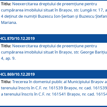
Titlu:
Neexercitarea dreptului de preemţiune pentru
cumpărarea imobilului situat în Braşov, str. Lungă nr. 17, 
4 deţinut de numiţii Buzescu Ion-Şerban și Buzescu Ştefan
Mariana.
HCL 870/10.12.2019
Titlu:
Neexercitarea dreptului de preemţiune pentru
cumpărarea imobilului situat în Braşov, str. George Bariţiu
4, ap. 9.
HCL 869/10.12.2019
Titlu:
Trecerea în domeniul public al Municipiului Braşov a
terenului înscris în C.F. nr. 161539 Brașov, nr. cad. 161539
a terenului înscris în C.F. nr. 161541 Brașov, nr. cad. 1615