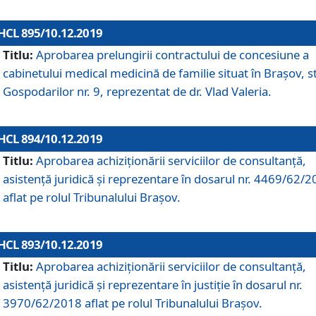
HCL 895/10.12.2019
Titlu:
Aprobarea prelungirii contractului de concesiune a
cabinetului medical medicină de familie situat în Braşov, st
Gospodarilor nr. 9, reprezentat de dr. Vlad Valeria.
HCL 894/10.12.2019
Titlu:
Aprobarea achiziţionării serviciilor de consultanţă,
asistenţă juridică şi reprezentare în dosarul nr. 4469/62/
aflat pe rolul Tribunalului Braşov.
HCL 893/10.12.2019
Titlu:
Aprobarea achiziţionării serviciilor de consultanţă,
asistenţă juridică şi reprezentare în justiţie în dosarul nr.
3970/62/2018 aflat pe rolul Tribunalului Braşov.