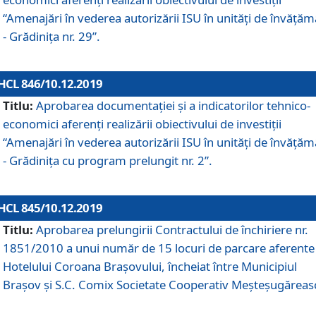
“Amenajări în vederea autorizării ISU în unități de învăță
- Grădinița nr. 29”.
HCL 846/10.12.2019
Titlu:
Aprobarea documentației și a indicatorilor tehnico-
economici aferenți realizării obiectivului de investiții
“Amenajări în vederea autorizării ISU în unități de învăță
- Grădinița cu program prelungit nr. 2”.
HCL 845/10.12.2019
Titlu:
Aprobarea prelungirii Contractului de închiriere nr.
1851/2010 a unui număr de 15 locuri de parcare aferente
Hotelului Coroana Brașovului, încheiat între Municipiul
Braşov şi S.C. Comix Societate Cooperativ Meşteşugăreas