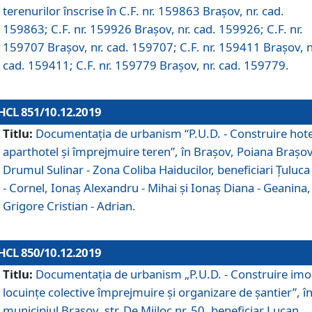
terenurilor înscrise în C.F. nr. 159863 Brașov, nr. cad.
159863; C.F. nr. 159926 Brașov, nr. cad. 159926; C.F. nr.
159707 Brașov, nr. cad. 159707; C.F. nr. 159411 Brașov, n
cad. 159411; C.F. nr. 159779 Brașov, nr. cad. 159779.
HCL 851/10.12.2019
Titlu:
Documentaţia de urbanism “P.U.D. - Construire hote
aparthotel şi împrejmuire teren”, în Braşov, Poiana Braşov
Drumul Sulinar - Zona Coliba Haiducilor, beneficiari Ţuluca
- Cornel, Ionaş Alexandru - Mihai şi Ionaş Diana - Geanina,
Grigore Cristian - Adrian.
HCL 850/10.12.2019
Titlu:
Documentaţia de urbanism „P.U.D. - Construire imo
locuințe colective împrejmuire și organizare de șantier”, î
municipiul Braşov, str. De Mijloc nr. 50, beneficiar Lucan