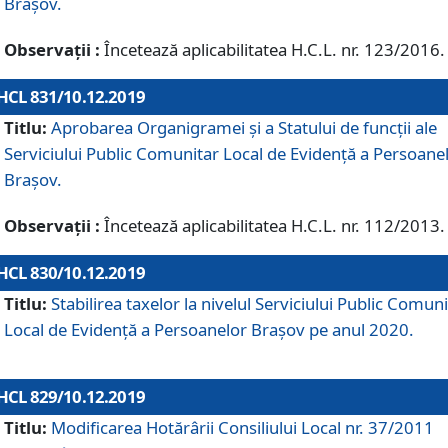
Brașov.
Observații :
Încetează aplicabilitatea H.C.L. nr. 123/2016.
HCL 831/10.12.2019
Titlu:
Aprobarea Organigramei și a Statului de funcții ale
Serviciului Public Comunitar Local de Evidență a Persoane
Brașov.
Observații :
Încetează aplicabilitatea H.C.L. nr. 112/2013.
HCL 830/10.12.2019
Titlu:
Stabilirea taxelor la nivelul Serviciului Public Comun
Local de Evidenţă a Persoanelor Braşov pe anul 2020.
HCL 829/10.12.2019
Titlu:
Modificarea Hotărârii Consiliului Local nr. 37/2011