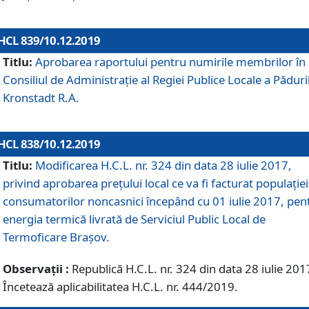
HCL 839/10.12.2019
Titlu:
Aprobarea raportului pentru numirile membrilor în
Consiliul de Administraţie al Regiei Publice Locale a Păduri
Kronstadt R.A.
HCL 838/10.12.2019
Titlu:
Modificarea H.C.L. nr. 324 din data 28 iulie 2017,
privind aprobarea preţului local ce va fi facturat populaţiei
consumatorilor noncasnici începând cu 01 iulie 2017, pen
energia termică livrată de Serviciul Public Local de
Termoficare Braşov.
Observații :
Republică H.C.L. nr. 324 din data 28 iulie 201
Încetează aplicabilitatea H.C.L. nr. 444/2019.