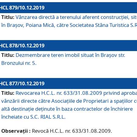
HCL 879/10.12.2019
Titlu:
Vânzarea directă a terenului aferent construcției, si
în Brașov, Poiana Mică, către Societatea Stâna Turistica S.R
HCL 878/10.12.2019
Titlu:
Dezmembrare teren imobil situat în Brașov str.
Bronzului nr. 5.
HCL 877/10.12.2019
Titlu:
Revocarea H.C.L. nr. 633/31.08.2009 privind aprob
vânzării directe către Asociațiile de Proprietari a spațiilor 
altă destinație deținute în baza contractelor de închiriere
încheiate cu S.C. RIAL S.R.L.
Observații :
Revocă H.C.L. nr. 633/31.08.2009.