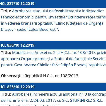
HCL 837/10.12.2019
Titlu:
Aprobarea studiului de fezabilitate și a indicatorilor
tehnico-economici pentru Investiția “Extindere rețea term
în vederea branșării Spitalului Clinic Județean de Urgență
Brașov - sediul Calea București”.
HCL 836/10.12.2019
Titlu:
Modificarea Anexei nr. 2 la H.C.L. nr. 108/2013 priv
aprobarea Organigramei şi a Statului de funcții ale Serviciu
pentru Gestionarea Câinilor fără Stăpân Brașov, republica
Observații :
Republică H.C.L. nr. 108/2013.
HCL 835/10.12.2019
Titlu:
Aprobarea încheierii actului adițional nr. 3 la contrac
de închiriere nr. 2/24.03.2017, cu S.C. STUPINIREZ S.R.L.,