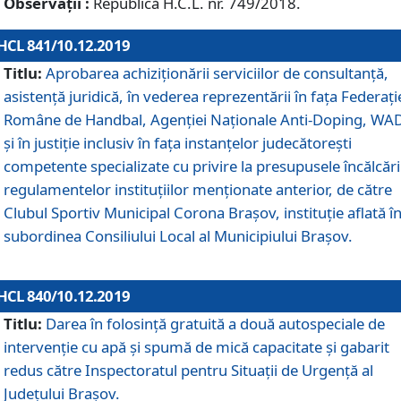
Observații :
Republică H.C.L. nr. 749/2018.
HCL 841/10.12.2019
Titlu:
Aprobarea achiziționării serviciilor de consultanță,
asistență juridică, în vederea reprezentării în fața Federați
Române de Handbal, Agenției Naționale Anti-Doping, WA
și în justiție inclusiv în fața instanțelor judecătorești
competente specializate cu privire la presupusele încălcări
regulamentelor instituțiilor menționate anterior, de către
Clubul Sportiv Municipal Corona Braşov, instituție aflată î
subordinea Consiliului Local al Municipiului Brașov.
HCL 840/10.12.2019
Titlu:
Darea în folosință gratuită a două autospeciale de
intervenție cu apă și spumă de mică capacitate și gabarit
redus către Inspectoratul pentru Situaţii de Urgenţă al
Judeţului Brașov.