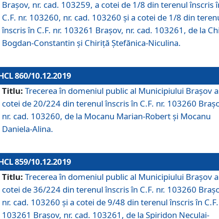
Brașov, nr. cad. 103259, a cotei de 1/8 din terenul înscris î
C.F. nr. 103260, nr. cad. 103260 și a cotei de 1/8 din teren
înscris în C.F. nr. 103261 Brașov, nr. cad. 103261, de la Chi
Bogdan-Constantin și Chiriță Ștefănica-Niculina.
HCL 860/10.12.2019
Titlu:
Trecerea în domeniul public al Municipiului Braşov a
cotei de 20/224 din terenul înscris în C.F. nr. 103260 Braș
nr. cad. 103260, de la Mocanu Marian-Robert și Mocanu
Daniela-Alina.
HCL 859/10.12.2019
Titlu:
Trecerea în domeniul public al Municipiului Braşov a
cotei de 36/224 din terenul înscris în C.F. nr. 103260 Braș
nr. cad. 103260 și a cotei de 9/48 din terenul înscris în C.F.
103261 Brașov, nr. cad. 103261, de la Spiridon Neculai-