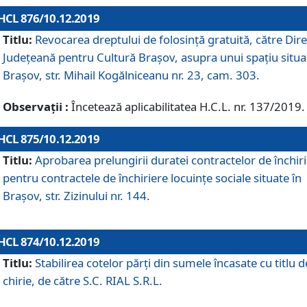
HCL 876/10.12.2019
Titlu:
Revocarea dreptului de folosinţă gratuită, către Dire
Judeţeană pentru Cultură Braşov, asupra unui spaţiu situa
Braşov, str. Mihail Kogălniceanu nr. 23, cam. 303.
Observații :
Încetează aplicabilitatea H.C.L. nr. 137/2019.
HCL 875/10.12.2019
Titlu:
Aprobarea prelungirii duratei contractelor de închir
pentru contractele de închiriere locuinţe sociale situate în
Braşov, str. Zizinului nr. 144.
HCL 874/10.12.2019
Titlu:
Stabilirea cotelor părți din sumele încasate cu titlu d
chirie, de către S.C. RIAL S.R.L.