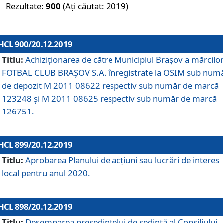
Rezultate:
900
(Ați căutat: 2019)
HCL 900/20.12.2019
Titlu:
Achiziționarea de către Municipiul Brașov a mărcilo
FOTBAL CLUB BRAȘOV S.A. înregistrate la OSIM sub num
de depozit M 2011 08622 respectiv sub număr de marcă
123248 și M 2011 08625 respectiv sub număr de marcă
126751.
HCL 899/20.12.2019
Titlu:
Aprobarea Planului de acţiuni sau lucrări de interes
local pentru anul 2020.
HCL 898/20.12.2019
Titlu:
Desemnarea preşedintelui de şedinţă al Consiliului