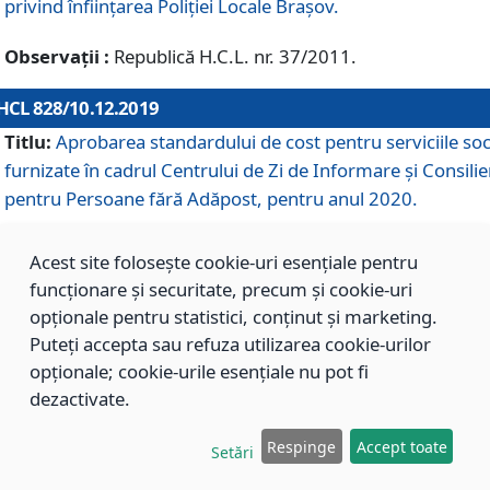
privind înființarea Poliției Locale Brașov.
Observații :
Republică H.C.L. nr. 37/2011.
HCL 828/10.12.2019
Titlu:
Aprobarea standardului de cost pentru serviciile soc
furnizate în cadrul Centrului de Zi de Informare și Consilie
pentru Persoane fără Adăpost, pentru anul 2020.
Acest site folosește cookie-uri esențiale pentru
HCL 827/10.12.2019
funcționare și securitate, precum și cookie-uri
Titlu:
Aprobarea standardului de cost pentru serviciile soc
opționale pentru statistici, conținut și marketing.
furnizate în cadrul Centrului Rezidențial pentru Persoane 
Puteți accepta sau refuza utilizarea cookie-urilor
Adăpost, pentru anul 2020.
opționale; cookie-urile esențiale nu pot fi
dezactivate.
HCL 826/10.12.2019
Respinge
Accept toate
Setări
Titlu:
Aprobarea standardului de cost pentru serviciile soc