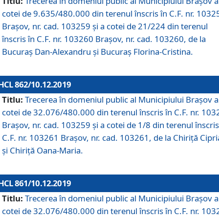
Titlu:
Trecerea în domeniul public al Municipiului Braşov a
cotei de 9.635/480.000 din terenul înscris în C.F. nr. 1032
Brașov, nr. cad. 103259 și a cotei de 21/224 din terenul
înscris în C.F. nr. 103260 Brașov, nr. cad. 103260, de la
Bucuraș Dan-Alexandru și Bucuraș Florina-Cristina.
HCL 862/10.12.2019
Titlu:
Trecerea în domeniul public al Municipiului Braşov a
cotei de 32.076/480.000 din terenul înscris în C.F. nr. 10
Brașov, nr. cad. 103259 și a cotei de 1/8 din terenul înscris
C.F. nr. 103261 Brașov, nr. cad. 103261, de la Chiriță Cipr
și Chiriță Oana-Maria.
HCL 861/10.12.2019
Titlu:
Trecerea în domeniul public al Municipiului Braşov a
cotei de 32.076/480.000 din terenul înscris în C.F. nr. 10