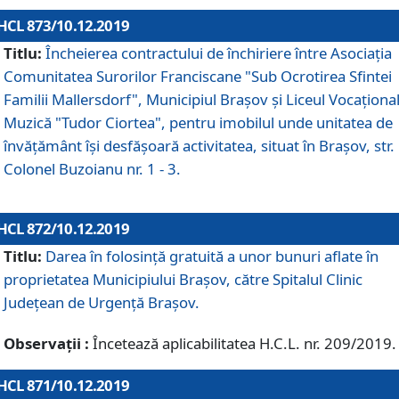
HCL 873/10.12.2019
Titlu:
Încheierea contractului de închiriere între Asociația
Comunitatea Surorilor Franciscane "Sub Ocrotirea Sfintei
Familii Mallersdorf", Municipiul Braşov şi Liceul Vocaționa
Muzică "Tudor Ciortea", pentru imobilul unde unitatea de
învățământ îşi desfăşoară activitatea, situat în Braşov, str.
Colonel Buzoianu nr. 1 - 3.
HCL 872/10.12.2019
Titlu:
Darea în folosinţă gratuită a unor bunuri aflate în
proprietatea Municipiului Braşov, către Spitalul Clinic
Judeţean de Urgenţă Braşov.
Observații :
Încetează aplicabilitatea H.C.L. nr. 209/2019.
HCL 871/10.12.2019