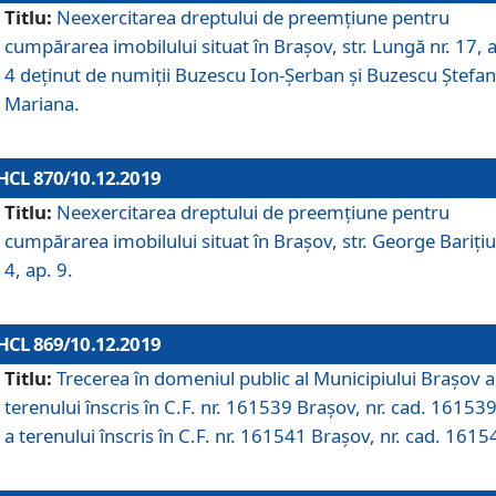
Titlu:
Neexercitarea dreptului de preemţiune pentru
cumpărarea imobilului situat în Braşov, str. Lungă nr. 17, 
4 deţinut de numiţii Buzescu Ion-Şerban și Buzescu Ştefan
Mariana.
HCL 870/10.12.2019
Titlu:
Neexercitarea dreptului de preemţiune pentru
cumpărarea imobilului situat în Braşov, str. George Bariţiu
4, ap. 9.
HCL 869/10.12.2019
Titlu:
Trecerea în domeniul public al Municipiului Braşov a
terenului înscris în C.F. nr. 161539 Brașov, nr. cad. 161539
a terenului înscris în C.F. nr. 161541 Brașov, nr. cad. 1615