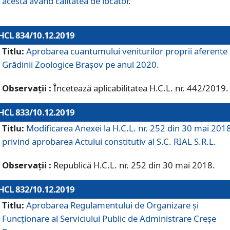
acesta având calitatea de locator.
HCL 834/10.12.2019
Titlu:
Aprobarea cuantumului veniturilor proprii aferente
Grădinii Zoologice Braşov pe anul 2020.
Observații :
Încetează aplicabilitatea H.C.L. nr. 442/2019.
HCL 833/10.12.2019
Titlu:
Modificarea Anexei la H.C.L. nr. 252 din 30 mai 201
privind aprobarea Actului constitutiv al S.C. RIAL S.R.L.
Observații :
Republică H.C.L. nr. 252 din 30 mai 2018.
HCL 832/10.12.2019
Titlu:
Aprobarea Regulamentului de Organizare și
Funcționare al Serviciului Public de Administrare Creșe