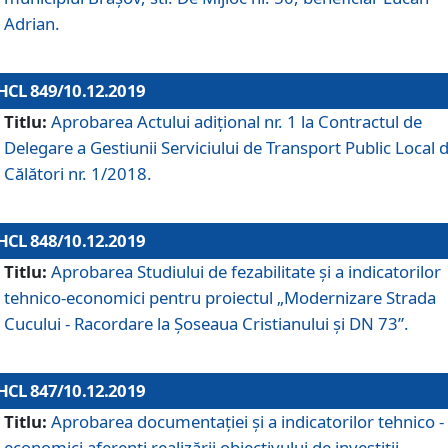
Adrian.
HCL 849/10.12.2019
Titlu:
Aprobarea Actului adiţional nr. 1 la Contractul de
Delegare a Gestiunii Serviciului de Transport Public Local 
Călători nr. 1/2018.
HCL 848/10.12.2019
Titlu:
Aprobarea Studiului de fezabilitate şi a indicatorilor
tehnico-economici pentru proiectul „Modernizare Strada
Cucului - Racordare la Șoseaua Cristianului și DN 73”.
HCL 847/10.12.2019
Titlu:
Aprobarea documentației și a indicatorilor tehnico -
economici aferenți realizării obiectivului de investiții