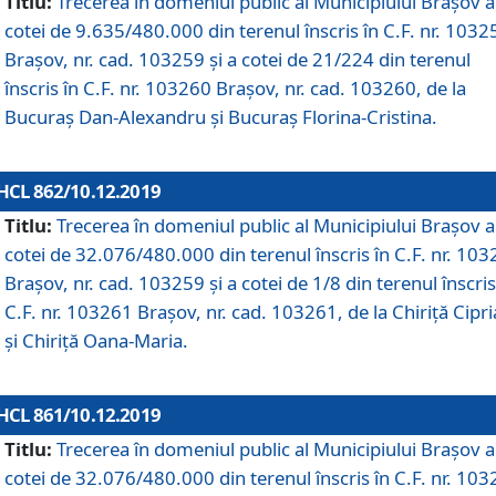
Titlu:
Trecerea în domeniul public al Municipiului Braşov a
cotei de 9.635/480.000 din terenul înscris în C.F. nr. 1032
Brașov, nr. cad. 103259 și a cotei de 21/224 din terenul
înscris în C.F. nr. 103260 Brașov, nr. cad. 103260, de la
Bucuraș Dan-Alexandru și Bucuraș Florina-Cristina.
HCL 862/10.12.2019
Titlu:
Trecerea în domeniul public al Municipiului Braşov a
cotei de 32.076/480.000 din terenul înscris în C.F. nr. 10
Brașov, nr. cad. 103259 și a cotei de 1/8 din terenul înscris
C.F. nr. 103261 Brașov, nr. cad. 103261, de la Chiriță Cipr
și Chiriță Oana-Maria.
HCL 861/10.12.2019
Titlu:
Trecerea în domeniul public al Municipiului Braşov a
cotei de 32.076/480.000 din terenul înscris în C.F. nr. 10