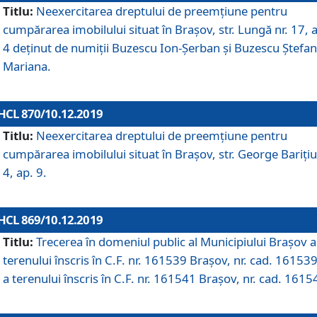
Titlu:
Neexercitarea dreptului de preemţiune pentru
cumpărarea imobilului situat în Braşov, str. Lungă nr. 17, 
4 deţinut de numiţii Buzescu Ion-Şerban și Buzescu Ştefan
Mariana.
HCL 870/10.12.2019
Titlu:
Neexercitarea dreptului de preemţiune pentru
cumpărarea imobilului situat în Braşov, str. George Bariţiu
4, ap. 9.
HCL 869/10.12.2019
Titlu:
Trecerea în domeniul public al Municipiului Braşov a
terenului înscris în C.F. nr. 161539 Brașov, nr. cad. 161539
a terenului înscris în C.F. nr. 161541 Brașov, nr. cad. 1615