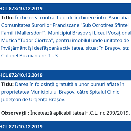
HCL 873/10.12.2019
Titlu:
Încheierea contractului de închiriere între Asociația
Comunitatea Surorilor Franciscane "Sub Ocrotirea Sfintei
Familii Mallersdorf", Municipiul Braşov şi Liceul Vocaționa
Muzică "Tudor Ciortea", pentru imobilul unde unitatea de
învățământ îşi desfăşoară activitatea, situat în Braşov, str.
Colonel Buzoianu nr. 1 - 3.
HCL 872/10.12.2019
Titlu:
Darea în folosinţă gratuită a unor bunuri aflate în
proprietatea Municipiului Braşov, către Spitalul Clinic
Judeţean de Urgenţă Braşov.
Observații :
Încetează aplicabilitatea H.C.L. nr. 209/2019.
HCL 871/10.12.2019