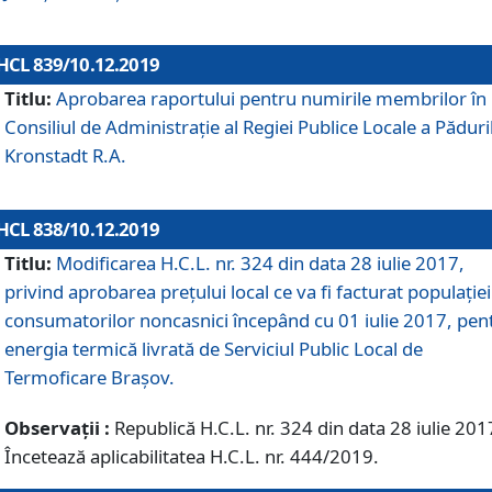
HCL 839/10.12.2019
Titlu:
Aprobarea raportului pentru numirile membrilor în
Consiliul de Administraţie al Regiei Publice Locale a Păduri
Kronstadt R.A.
HCL 838/10.12.2019
Titlu:
Modificarea H.C.L. nr. 324 din data 28 iulie 2017,
privind aprobarea preţului local ce va fi facturat populaţiei
consumatorilor noncasnici începând cu 01 iulie 2017, pen
energia termică livrată de Serviciul Public Local de
Termoficare Braşov.
Observații :
Republică H.C.L. nr. 324 din data 28 iulie 201
Încetează aplicabilitatea H.C.L. nr. 444/2019.