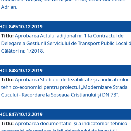
Adrian.
HCL 849/10.12.2019
Titlu:
Aprobarea Actului adiţional nr. 1 la Contractul de
Delegare a Gestiunii Serviciului de Transport Public Local 
Călători nr. 1/2018.
HCL 848/10.12.2019
Titlu:
Aprobarea Studiului de fezabilitate şi a indicatorilor
tehnico-economici pentru proiectul „Modernizare Strada
Cucului - Racordare la Șoseaua Cristianului și DN 73”.
HCL 847/10.12.2019
Titlu:
Aprobarea documentației și a indicatorilor tehnico -
economici aferenți realizării obiectivului de investiții