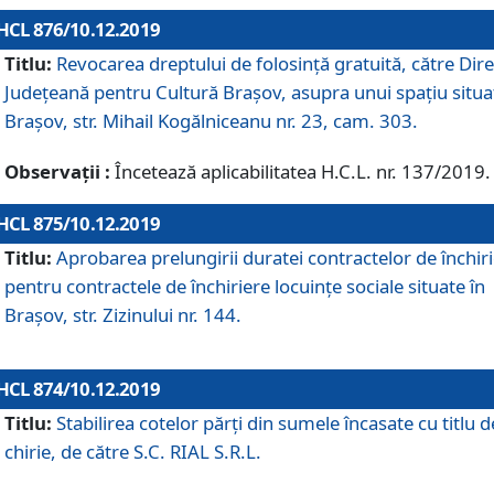
HCL 876/10.12.2019
Titlu:
Revocarea dreptului de folosinţă gratuită, către Dire
Judeţeană pentru Cultură Braşov, asupra unui spaţiu situa
Braşov, str. Mihail Kogălniceanu nr. 23, cam. 303.
Observații :
Încetează aplicabilitatea H.C.L. nr. 137/2019.
HCL 875/10.12.2019
Titlu:
Aprobarea prelungirii duratei contractelor de închir
pentru contractele de închiriere locuinţe sociale situate în
Braşov, str. Zizinului nr. 144.
HCL 874/10.12.2019
Titlu:
Stabilirea cotelor părți din sumele încasate cu titlu d
chirie, de către S.C. RIAL S.R.L.