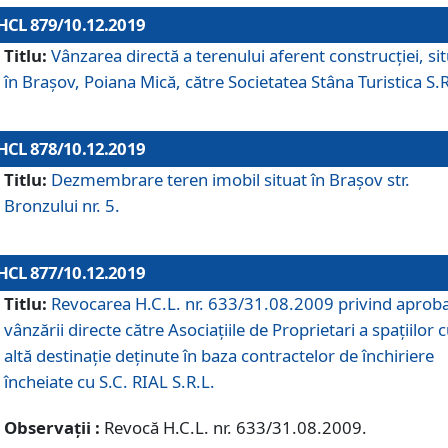
HCL 879/10.12.2019
Titlu:
Vânzarea directă a terenului aferent construcției, si
în Brașov, Poiana Mică, către Societatea Stâna Turistica S.R
HCL 878/10.12.2019
Titlu:
Dezmembrare teren imobil situat în Brașov str.
Bronzului nr. 5.
HCL 877/10.12.2019
Titlu:
Revocarea H.C.L. nr. 633/31.08.2009 privind aprob
vânzării directe către Asociațiile de Proprietari a spațiilor 
altă destinație deținute în baza contractelor de închiriere
încheiate cu S.C. RIAL S.R.L.
Observații :
Revocă H.C.L. nr. 633/31.08.2009.