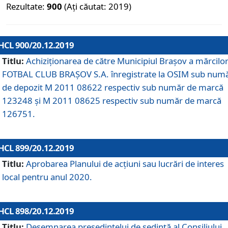
Rezultate:
900
(Ați căutat: 2019)
HCL 900/20.12.2019
Titlu:
Achiziționarea de către Municipiul Brașov a mărcilo
FOTBAL CLUB BRAȘOV S.A. înregistrate la OSIM sub num
de depozit M 2011 08622 respectiv sub număr de marcă
123248 și M 2011 08625 respectiv sub număr de marcă
126751.
HCL 899/20.12.2019
Titlu:
Aprobarea Planului de acţiuni sau lucrări de interes
local pentru anul 2020.
HCL 898/20.12.2019
Titlu:
Desemnarea preşedintelui de şedinţă al Consiliului