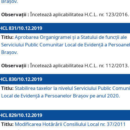
Brașov.
Observații :
Încetează aplicabilitatea H.C.L. nr. 123/2016.
HCL 831/10.12.2019
Titlu:
Aprobarea Organigramei și a Statului de funcții ale
Serviciului Public Comunitar Local de Evidență a Persoane
Brașov.
Observații :
Încetează aplicabilitatea H.C.L. nr. 112/2013.
HCL 830/10.12.2019
Titlu:
Stabilirea taxelor la nivelul Serviciului Public Comun
Local de Evidenţă a Persoanelor Braşov pe anul 2020.
HCL 829/10.12.2019
Titlu:
Modificarea Hotărârii Consiliului Local nr. 37/2011