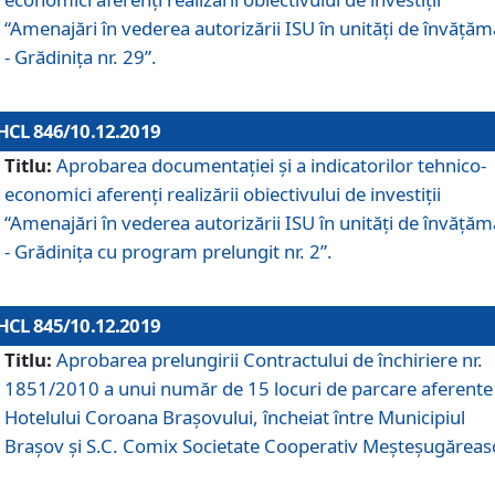
“Amenajări în vederea autorizării ISU în unități de învăță
- Grădinița nr. 29”.
HCL 846/10.12.2019
Titlu:
Aprobarea documentației și a indicatorilor tehnico-
economici aferenți realizării obiectivului de investiții
“Amenajări în vederea autorizării ISU în unități de învăță
- Grădinița cu program prelungit nr. 2”.
HCL 845/10.12.2019
Titlu:
Aprobarea prelungirii Contractului de închiriere nr.
1851/2010 a unui număr de 15 locuri de parcare aferente
Hotelului Coroana Brașovului, încheiat între Municipiul
Braşov şi S.C. Comix Societate Cooperativ Meşteşugăreas