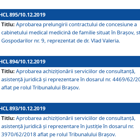
HCL 895/10.12.2019
Titlu:
Aprobarea prelungirii contractului de concesiune a
cabinetului medical medicină de familie situat în Braşov, st
Gospodarilor nr. 9, reprezentat de dr. Vlad Valeria.
HCL 894/10.12.2019
Titlu:
Aprobarea achiziţionării serviciilor de consultanţă,
asistenţă juridică şi reprezentare în dosarul nr. 4469/62/
aflat pe rolul Tribunalului Braşov.
HCL 893/10.12.2019
Titlu:
Aprobarea achiziţionării serviciilor de consultanţă,
asistenţă juridică şi reprezentare în justiţie în dosarul nr.
3970/62/2018 aflat pe rolul Tribunalului Braşov.