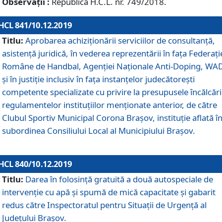
Observații :
Republică H.C.L. nr. 749/2018.
HCL 841/10.12.2019
Titlu:
Aprobarea achiziționării serviciilor de consultanță,
asistență juridică, în vederea reprezentării în fața Federați
Române de Handbal, Agenției Naționale Anti-Doping, WA
și în justiție inclusiv în fața instanțelor judecătorești
competente specializate cu privire la presupusele încălcări
regulamentelor instituțiilor menționate anterior, de către
Clubul Sportiv Municipal Corona Braşov, instituție aflată î
subordinea Consiliului Local al Municipiului Brașov.
HCL 840/10.12.2019
Titlu:
Darea în folosință gratuită a două autospeciale de
intervenție cu apă și spumă de mică capacitate și gabarit
redus către Inspectoratul pentru Situaţii de Urgenţă al
Judeţului Brașov.