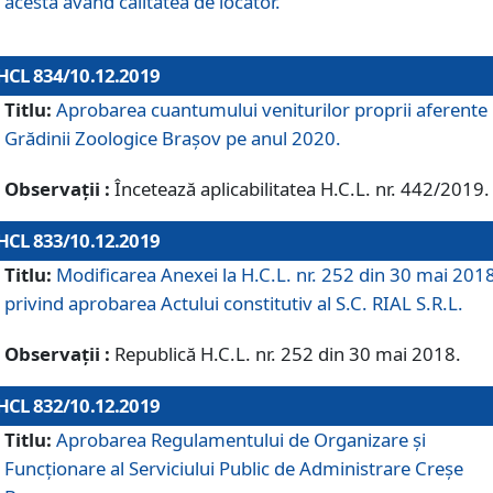
acesta având calitatea de locator.
HCL 834/10.12.2019
Titlu:
Aprobarea cuantumului veniturilor proprii aferente
Grădinii Zoologice Braşov pe anul 2020.
Observații :
Încetează aplicabilitatea H.C.L. nr. 442/2019.
HCL 833/10.12.2019
Titlu:
Modificarea Anexei la H.C.L. nr. 252 din 30 mai 201
privind aprobarea Actului constitutiv al S.C. RIAL S.R.L.
Observații :
Republică H.C.L. nr. 252 din 30 mai 2018.
HCL 832/10.12.2019
Titlu:
Aprobarea Regulamentului de Organizare și
Funcționare al Serviciului Public de Administrare Creșe