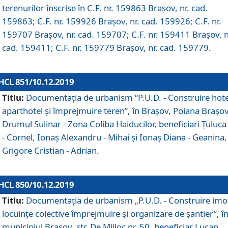
terenurilor înscrise în C.F. nr. 159863 Brașov, nr. cad.
159863; C.F. nr. 159926 Brașov, nr. cad. 159926; C.F. nr.
159707 Brașov, nr. cad. 159707; C.F. nr. 159411 Brașov, n
cad. 159411; C.F. nr. 159779 Brașov, nr. cad. 159779.
HCL 851/10.12.2019
Titlu:
Documentaţia de urbanism “P.U.D. - Construire hote
aparthotel şi împrejmuire teren”, în Braşov, Poiana Braşov
Drumul Sulinar - Zona Coliba Haiducilor, beneficiari Ţuluca
- Cornel, Ionaş Alexandru - Mihai şi Ionaş Diana - Geanina,
Grigore Cristian - Adrian.
HCL 850/10.12.2019
Titlu:
Documentaţia de urbanism „P.U.D. - Construire imo
locuințe colective împrejmuire și organizare de șantier”, î
municipiul Braşov, str. De Mijloc nr. 50, beneficiar Lucan