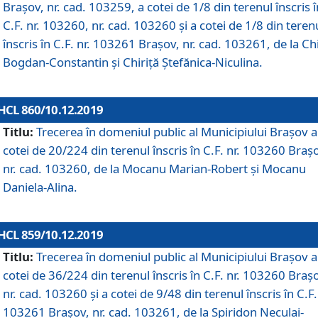
Brașov, nr. cad. 103259, a cotei de 1/8 din terenul înscris î
C.F. nr. 103260, nr. cad. 103260 și a cotei de 1/8 din teren
înscris în C.F. nr. 103261 Brașov, nr. cad. 103261, de la Chi
Bogdan-Constantin și Chiriță Ștefănica-Niculina.
HCL 860/10.12.2019
Titlu:
Trecerea în domeniul public al Municipiului Braşov a
cotei de 20/224 din terenul înscris în C.F. nr. 103260 Braș
nr. cad. 103260, de la Mocanu Marian-Robert și Mocanu
Daniela-Alina.
HCL 859/10.12.2019
Titlu:
Trecerea în domeniul public al Municipiului Braşov a
cotei de 36/224 din terenul înscris în C.F. nr. 103260 Braș
nr. cad. 103260 și a cotei de 9/48 din terenul înscris în C.F.
103261 Brașov, nr. cad. 103261, de la Spiridon Neculai-