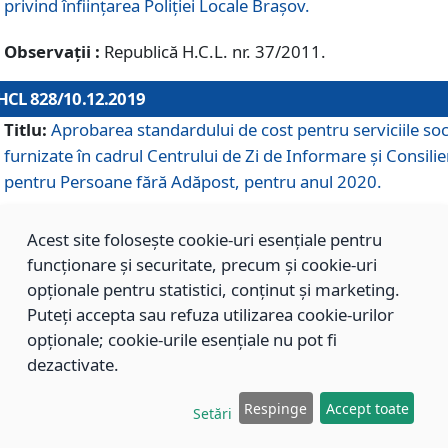
privind înființarea Poliției Locale Brașov.
Observații :
Republică H.C.L. nr. 37/2011.
HCL 828/10.12.2019
Titlu:
Aprobarea standardului de cost pentru serviciile soc
furnizate în cadrul Centrului de Zi de Informare și Consilie
pentru Persoane fără Adăpost, pentru anul 2020.
Acest site folosește cookie-uri esențiale pentru
HCL 827/10.12.2019
funcționare și securitate, precum și cookie-uri
Titlu:
Aprobarea standardului de cost pentru serviciile soc
opționale pentru statistici, conținut și marketing.
furnizate în cadrul Centrului Rezidențial pentru Persoane 
Puteți accepta sau refuza utilizarea cookie-urilor
Adăpost, pentru anul 2020.
opționale; cookie-urile esențiale nu pot fi
dezactivate.
HCL 826/10.12.2019
Respinge
Accept toate
Setări
Titlu:
Aprobarea standardului de cost pentru serviciile soc