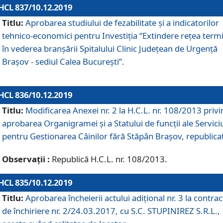
HCL 837/10.12.2019
Titlu:
Aprobarea studiului de fezabilitate și a indicatorilor
tehnico-economici pentru Investiția “Extindere rețea term
în vederea branșării Spitalului Clinic Județean de Urgență
Brașov - sediul Calea București”.
HCL 836/10.12.2019
Titlu:
Modificarea Anexei nr. 2 la H.C.L. nr. 108/2013 priv
aprobarea Organigramei şi a Statului de funcții ale Serviciu
pentru Gestionarea Câinilor fără Stăpân Brașov, republica
Observații :
Republică H.C.L. nr. 108/2013.
HCL 835/10.12.2019
Titlu:
Aprobarea încheierii actului adițional nr. 3 la contrac
de închiriere nr. 2/24.03.2017, cu S.C. STUPINIREZ S.R.L.,