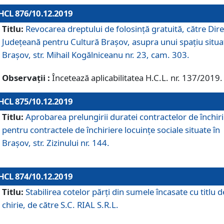
HCL 876/10.12.2019
Titlu:
Revocarea dreptului de folosinţă gratuită, către Dire
Judeţeană pentru Cultură Braşov, asupra unui spaţiu situa
Braşov, str. Mihail Kogălniceanu nr. 23, cam. 303.
Observații :
Încetează aplicabilitatea H.C.L. nr. 137/2019.
HCL 875/10.12.2019
Titlu:
Aprobarea prelungirii duratei contractelor de închir
pentru contractele de închiriere locuinţe sociale situate în
Braşov, str. Zizinului nr. 144.
HCL 874/10.12.2019
Titlu:
Stabilirea cotelor părți din sumele încasate cu titlu d
chirie, de către S.C. RIAL S.R.L.