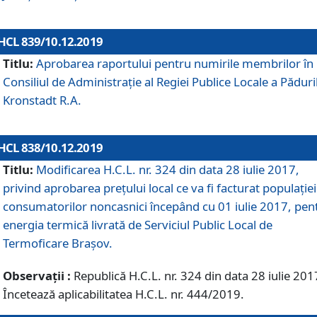
HCL 839/10.12.2019
Titlu:
Aprobarea raportului pentru numirile membrilor în
Consiliul de Administraţie al Regiei Publice Locale a Păduri
Kronstadt R.A.
HCL 838/10.12.2019
Titlu:
Modificarea H.C.L. nr. 324 din data 28 iulie 2017,
privind aprobarea preţului local ce va fi facturat populaţiei
consumatorilor noncasnici începând cu 01 iulie 2017, pen
energia termică livrată de Serviciul Public Local de
Termoficare Braşov.
Observații :
Republică H.C.L. nr. 324 din data 28 iulie 201
Încetează aplicabilitatea H.C.L. nr. 444/2019.