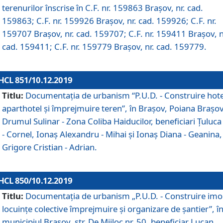
terenurilor înscrise în C.F. nr. 159863 Brașov, nr. cad.
159863; C.F. nr. 159926 Brașov, nr. cad. 159926; C.F. nr.
159707 Brașov, nr. cad. 159707; C.F. nr. 159411 Brașov, n
cad. 159411; C.F. nr. 159779 Brașov, nr. cad. 159779.
HCL 851/10.12.2019
Titlu:
Documentaţia de urbanism “P.U.D. - Construire hote
aparthotel şi împrejmuire teren”, în Braşov, Poiana Braşov
Drumul Sulinar - Zona Coliba Haiducilor, beneficiari Ţuluca
- Cornel, Ionaş Alexandru - Mihai şi Ionaş Diana - Geanina,
Grigore Cristian - Adrian.
HCL 850/10.12.2019
Titlu:
Documentaţia de urbanism „P.U.D. - Construire imo
locuințe colective împrejmuire și organizare de șantier”, î
municipiul Braşov, str. De Mijloc nr. 50, beneficiar Lucan