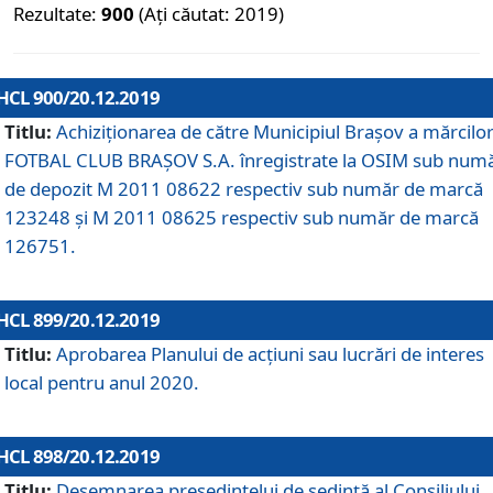
Rezultate:
900
(Ați căutat: 2019)
HCL 900/20.12.2019
Titlu:
Achiziționarea de către Municipiul Brașov a mărcilo
FOTBAL CLUB BRAȘOV S.A. înregistrate la OSIM sub num
de depozit M 2011 08622 respectiv sub număr de marcă
123248 și M 2011 08625 respectiv sub număr de marcă
126751.
HCL 899/20.12.2019
Titlu:
Aprobarea Planului de acţiuni sau lucrări de interes
local pentru anul 2020.
HCL 898/20.12.2019
Titlu:
Desemnarea preşedintelui de şedinţă al Consiliului