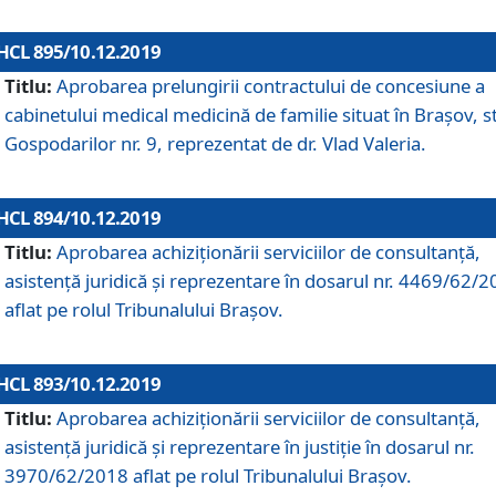
HCL 895/10.12.2019
Titlu:
Aprobarea prelungirii contractului de concesiune a
cabinetului medical medicină de familie situat în Braşov, st
Gospodarilor nr. 9, reprezentat de dr. Vlad Valeria.
HCL 894/10.12.2019
Titlu:
Aprobarea achiziţionării serviciilor de consultanţă,
asistenţă juridică şi reprezentare în dosarul nr. 4469/62/
aflat pe rolul Tribunalului Braşov.
HCL 893/10.12.2019
Titlu:
Aprobarea achiziţionării serviciilor de consultanţă,
asistenţă juridică şi reprezentare în justiţie în dosarul nr.
3970/62/2018 aflat pe rolul Tribunalului Braşov.