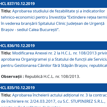
HCL 837/10.12.2019
Titlu:
Aprobarea studiului de fezabilitate și a indicatorilor
tehnico-economici pentru Investiția “Extindere rețea term
în vederea branșării Spitalului Clinic Județean de Urgență
Brașov - sediul Calea București”.
HCL 836/10.12.2019
Titlu:
Modificarea Anexei nr. 2 la H.C.L. nr. 108/2013 priv
aprobarea Organigramei şi a Statului de funcții ale Serviciu
pentru Gestionarea Câinilor fără Stăpân Brașov, republica
Observații :
Republică H.C.L. nr. 108/2013.
HCL 835/10.12.2019
Titlu:
Aprobarea încheierii actului adițional nr. 3 la contrac
de închiriere nr. 2/24.03.2017, cu S.C. STUPINIREZ S.R.L.,