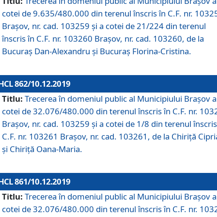
Titlu:
Trecerea în domeniul public al Municipiului Braşov a
cotei de 9.635/480.000 din terenul înscris în C.F. nr. 1032
Brașov, nr. cad. 103259 și a cotei de 21/224 din terenul
înscris în C.F. nr. 103260 Brașov, nr. cad. 103260, de la
Bucuraș Dan-Alexandru și Bucuraș Florina-Cristina.
HCL 862/10.12.2019
Titlu:
Trecerea în domeniul public al Municipiului Braşov a
cotei de 32.076/480.000 din terenul înscris în C.F. nr. 10
Brașov, nr. cad. 103259 și a cotei de 1/8 din terenul înscris
C.F. nr. 103261 Brașov, nr. cad. 103261, de la Chiriță Cipr
și Chiriță Oana-Maria.
HCL 861/10.12.2019
Titlu:
Trecerea în domeniul public al Municipiului Braşov a
cotei de 32.076/480.000 din terenul înscris în C.F. nr. 10