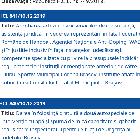
Observații :
Republică H.C.L. nr. 749/2018.
HCL 841/10.12.2019
Titlu:
Aprobarea achiziționării serviciilor de consultanță,
asistență juridică, în vederea reprezentării în fața Federați
Române de Handbal, Agenției Naționale Anti-Doping, WA
și în justiție inclusiv în fața instanțelor judecătorești
competente specializate cu privire la presupusele încălcări
regulamentelor instituțiilor menționate anterior, de către
Clubul Sportiv Municipal Corona Braşov, instituție aflată î
subordinea Consiliului Local al Municipiului Brașov.
HCL 840/10.12.2019
Titlu:
Darea în folosință gratuită a două autospeciale de
intervenție cu apă și spumă de mică capacitate și gabarit
redus către Inspectoratul pentru Situaţii de Urgenţă al
Judeţului Brașov.