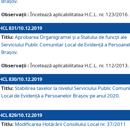
Brașov.
Observații :
Încetează aplicabilitatea H.C.L. nr. 123/2016.
HCL 831/10.12.2019
Titlu:
Aprobarea Organigramei și a Statului de funcții ale
Serviciului Public Comunitar Local de Evidență a Persoane
Brașov.
Observații :
Încetează aplicabilitatea H.C.L. nr. 112/2013.
HCL 830/10.12.2019
Titlu:
Stabilirea taxelor la nivelul Serviciului Public Comun
Local de Evidenţă a Persoanelor Braşov pe anul 2020.
HCL 829/10.12.2019
Titlu:
Modificarea Hotărârii Consiliului Local nr. 37/2011