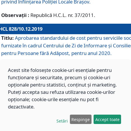
privind înființarea Poliției Locale Brașov.
Observații :
Republică H.C.L. nr. 37/2011.
HCL 828/10.12.2019
Titlu:
Aprobarea standardului de cost pentru serviciile soc
furnizate în cadrul Centrului de Zi de Informare și Consilie
pentru Persoane fără Adăpost, pentru anul 2020.
Acest site folosește cookie-uri esențiale pentru
HCL 827/10.12.2019
funcționare și securitate, precum și cookie-uri
Titlu:
Aprobarea standardului de cost pentru serviciile soc
opționale pentru statistici, conținut și marketing.
furnizate în cadrul Centrului Rezidențial pentru Persoane 
Puteți accepta sau refuza utilizarea cookie-urilor
Adăpost, pentru anul 2020.
opționale; cookie-urile esențiale nu pot fi
dezactivate.
HCL 826/10.12.2019
Respinge
Accept toate
Setări
Titlu:
Aprobarea standardului de cost pentru serviciile soc