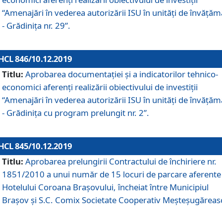
“Amenajări în vederea autorizării ISU în unități de învăță
- Grădinița nr. 29”.
HCL 846/10.12.2019
Titlu:
Aprobarea documentației și a indicatorilor tehnico-
economici aferenți realizării obiectivului de investiții
“Amenajări în vederea autorizării ISU în unități de învăță
- Grădinița cu program prelungit nr. 2”.
HCL 845/10.12.2019
Titlu:
Aprobarea prelungirii Contractului de închiriere nr.
1851/2010 a unui număr de 15 locuri de parcare aferente
Hotelului Coroana Brașovului, încheiat între Municipiul
Braşov şi S.C. Comix Societate Cooperativ Meşteşugăreas