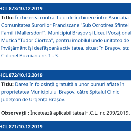
HCL 873/10.12.2019
Titlu:
Încheierea contractului de închiriere între Asociația
Comunitatea Surorilor Franciscane "Sub Ocrotirea Sfintei
Familii Mallersdorf", Municipiul Braşov şi Liceul Vocaționa
Muzică "Tudor Ciortea", pentru imobilul unde unitatea de
învățământ îşi desfăşoară activitatea, situat în Braşov, str.
Colonel Buzoianu nr. 1 - 3.
HCL 872/10.12.2019
Titlu:
Darea în folosinţă gratuită a unor bunuri aflate în
proprietatea Municipiului Braşov, către Spitalul Clinic
Judeţean de Urgenţă Braşov.
Observații :
Încetează aplicabilitatea H.C.L. nr. 209/2019.
HCL 871/10.12.2019