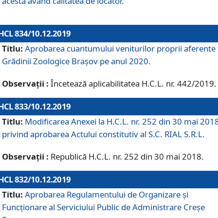
acesta având calitatea de locator.
HCL 834/10.12.2019
Titlu:
Aprobarea cuantumului veniturilor proprii aferente
Grădinii Zoologice Braşov pe anul 2020.
Observații :
Încetează aplicabilitatea H.C.L. nr. 442/2019.
HCL 833/10.12.2019
Titlu:
Modificarea Anexei la H.C.L. nr. 252 din 30 mai 201
privind aprobarea Actului constitutiv al S.C. RIAL S.R.L.
Observații :
Republică H.C.L. nr. 252 din 30 mai 2018.
HCL 832/10.12.2019
Titlu:
Aprobarea Regulamentului de Organizare și
Funcționare al Serviciului Public de Administrare Creșe