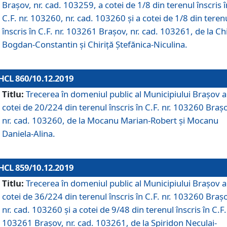
Brașov, nr. cad. 103259, a cotei de 1/8 din terenul înscris î
C.F. nr. 103260, nr. cad. 103260 și a cotei de 1/8 din teren
înscris în C.F. nr. 103261 Brașov, nr. cad. 103261, de la Chi
Bogdan-Constantin și Chiriță Ștefănica-Niculina.
HCL 860/10.12.2019
Titlu:
Trecerea în domeniul public al Municipiului Braşov a
cotei de 20/224 din terenul înscris în C.F. nr. 103260 Braș
nr. cad. 103260, de la Mocanu Marian-Robert și Mocanu
Daniela-Alina.
HCL 859/10.12.2019
Titlu:
Trecerea în domeniul public al Municipiului Braşov a
cotei de 36/224 din terenul înscris în C.F. nr. 103260 Braș
nr. cad. 103260 și a cotei de 9/48 din terenul înscris în C.F.
103261 Brașov, nr. cad. 103261, de la Spiridon Neculai-