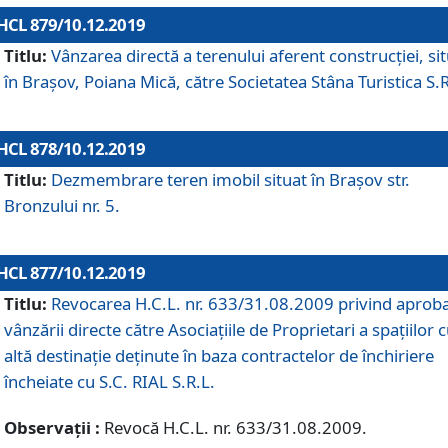
HCL 879/10.12.2019
Titlu:
Vânzarea directă a terenului aferent construcției, si
în Brașov, Poiana Mică, către Societatea Stâna Turistica S.R
HCL 878/10.12.2019
Titlu:
Dezmembrare teren imobil situat în Brașov str.
Bronzului nr. 5.
HCL 877/10.12.2019
Titlu:
Revocarea H.C.L. nr. 633/31.08.2009 privind aprob
vânzării directe către Asociațiile de Proprietari a spațiilor 
altă destinație deținute în baza contractelor de închiriere
încheiate cu S.C. RIAL S.R.L.
Observații :
Revocă H.C.L. nr. 633/31.08.2009.