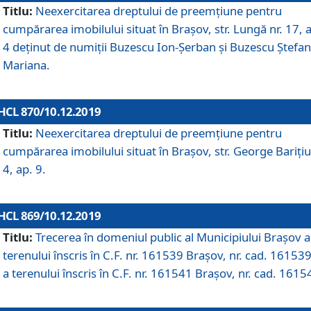
Titlu:
Neexercitarea dreptului de preemţiune pentru
cumpărarea imobilului situat în Braşov, str. Lungă nr. 17, 
4 deţinut de numiţii Buzescu Ion-Şerban și Buzescu Ştefan
Mariana.
HCL 870/10.12.2019
Titlu:
Neexercitarea dreptului de preemţiune pentru
cumpărarea imobilului situat în Braşov, str. George Bariţiu
4, ap. 9.
HCL 869/10.12.2019
Titlu:
Trecerea în domeniul public al Municipiului Braşov a
terenului înscris în C.F. nr. 161539 Brașov, nr. cad. 161539
a terenului înscris în C.F. nr. 161541 Brașov, nr. cad. 1615