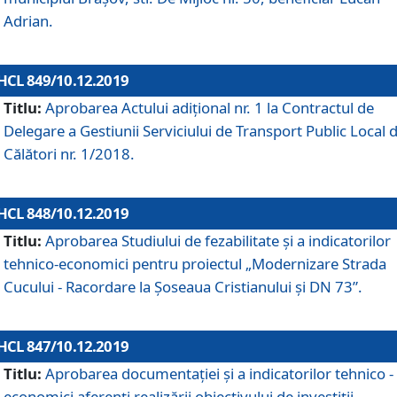
Adrian.
HCL 849/10.12.2019
Titlu:
Aprobarea Actului adiţional nr. 1 la Contractul de
Delegare a Gestiunii Serviciului de Transport Public Local 
Călători nr. 1/2018.
HCL 848/10.12.2019
Titlu:
Aprobarea Studiului de fezabilitate şi a indicatorilor
tehnico-economici pentru proiectul „Modernizare Strada
Cucului - Racordare la Șoseaua Cristianului și DN 73”.
HCL 847/10.12.2019
Titlu:
Aprobarea documentației și a indicatorilor tehnico -
economici aferenți realizării obiectivului de investiții