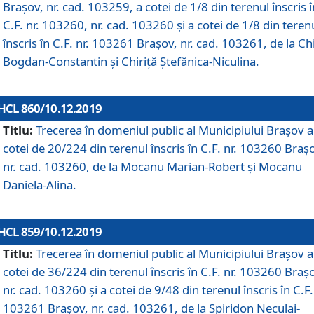
Brașov, nr. cad. 103259, a cotei de 1/8 din terenul înscris î
C.F. nr. 103260, nr. cad. 103260 și a cotei de 1/8 din teren
înscris în C.F. nr. 103261 Brașov, nr. cad. 103261, de la Chi
Bogdan-Constantin și Chiriță Ștefănica-Niculina.
HCL 860/10.12.2019
Titlu:
Trecerea în domeniul public al Municipiului Braşov a
cotei de 20/224 din terenul înscris în C.F. nr. 103260 Braș
nr. cad. 103260, de la Mocanu Marian-Robert și Mocanu
Daniela-Alina.
HCL 859/10.12.2019
Titlu:
Trecerea în domeniul public al Municipiului Braşov a
cotei de 36/224 din terenul înscris în C.F. nr. 103260 Braș
nr. cad. 103260 și a cotei de 9/48 din terenul înscris în C.F.
103261 Brașov, nr. cad. 103261, de la Spiridon Neculai-