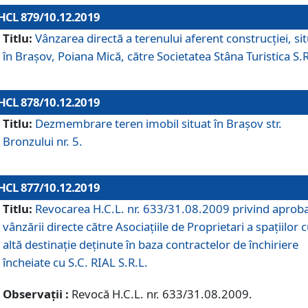
HCL 879/10.12.2019
Titlu:
Vânzarea directă a terenului aferent construcției, si
în Brașov, Poiana Mică, către Societatea Stâna Turistica S.R
HCL 878/10.12.2019
Titlu:
Dezmembrare teren imobil situat în Brașov str.
Bronzului nr. 5.
HCL 877/10.12.2019
Titlu:
Revocarea H.C.L. nr. 633/31.08.2009 privind aprob
vânzării directe către Asociațiile de Proprietari a spațiilor 
altă destinație deținute în baza contractelor de închiriere
încheiate cu S.C. RIAL S.R.L.
Observații :
Revocă H.C.L. nr. 633/31.08.2009.