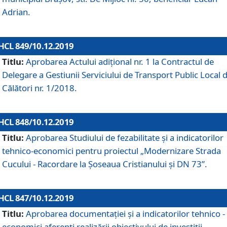
Adrian.
HCL 849/10.12.2019
Titlu:
Aprobarea Actului adiţional nr. 1 la Contractul de
Delegare a Gestiunii Serviciului de Transport Public Local 
Călători nr. 1/2018.
HCL 848/10.12.2019
Titlu:
Aprobarea Studiului de fezabilitate şi a indicatorilor
tehnico-economici pentru proiectul „Modernizare Strada
Cucului - Racordare la Șoseaua Cristianului și DN 73”.
HCL 847/10.12.2019
Titlu:
Aprobarea documentației și a indicatorilor tehnico -
economici aferenți realizării obiectivului de investiții