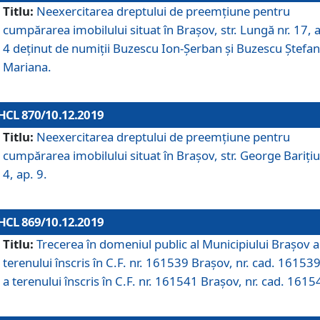
Titlu:
Neexercitarea dreptului de preemţiune pentru
cumpărarea imobilului situat în Braşov, str. Lungă nr. 17, 
4 deţinut de numiţii Buzescu Ion-Şerban și Buzescu Ştefan
Mariana.
HCL 870/10.12.2019
Titlu:
Neexercitarea dreptului de preemţiune pentru
cumpărarea imobilului situat în Braşov, str. George Bariţiu
4, ap. 9.
HCL 869/10.12.2019
Titlu:
Trecerea în domeniul public al Municipiului Braşov a
terenului înscris în C.F. nr. 161539 Brașov, nr. cad. 161539
a terenului înscris în C.F. nr. 161541 Brașov, nr. cad. 1615