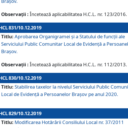
Brașov.
Observații :
Încetează aplicabilitatea H.C.L. nr. 123/2016.
HCL 831/10.12.2019
Titlu:
Aprobarea Organigramei și a Statului de funcții ale
Serviciului Public Comunitar Local de Evidență a Persoane
Brașov.
Observații :
Încetează aplicabilitatea H.C.L. nr. 112/2013.
HCL 830/10.12.2019
Titlu:
Stabilirea taxelor la nivelul Serviciului Public Comun
Local de Evidenţă a Persoanelor Braşov pe anul 2020.
HCL 829/10.12.2019
Titlu:
Modificarea Hotărârii Consiliului Local nr. 37/2011