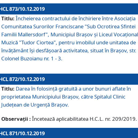
HCL 873/10.12.2019
Titlu:
Încheierea contractului de închiriere între Asociația
Comunitatea Surorilor Franciscane "Sub Ocrotirea Sfintei
Familii Mallersdorf", Municipiul Braşov şi Liceul Vocaționa
Muzică "Tudor Ciortea", pentru imobilul unde unitatea de
învățământ îşi desfăşoară activitatea, situat în Braşov, str.
Colonel Buzoianu nr. 1 - 3.
HCL 872/10.12.2019
Titlu:
Darea în folosinţă gratuită a unor bunuri aflate în
proprietatea Municipiului Braşov, către Spitalul Clinic
Judeţean de Urgenţă Braşov.
Observații :
Încetează aplicabilitatea H.C.L. nr. 209/2019.
HCL 871/10.12.2019