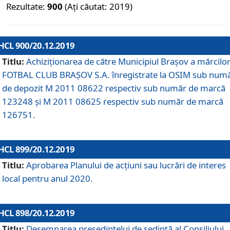
Rezultate:
900
(Ați căutat: 2019)
HCL 900/20.12.2019
Titlu:
Achiziționarea de către Municipiul Brașov a mărcilo
FOTBAL CLUB BRAȘOV S.A. înregistrate la OSIM sub num
de depozit M 2011 08622 respectiv sub număr de marcă
123248 și M 2011 08625 respectiv sub număr de marcă
126751.
HCL 899/20.12.2019
Titlu:
Aprobarea Planului de acţiuni sau lucrări de interes
local pentru anul 2020.
HCL 898/20.12.2019
Titlu:
Desemnarea preşedintelui de şedinţă al Consiliului