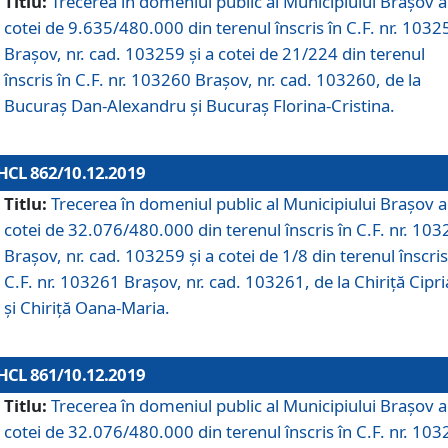
Titlu:
Trecerea în domeniul public al Municipiului Braşov a
cotei de 9.635/480.000 din terenul înscris în C.F. nr. 1032
Brașov, nr. cad. 103259 și a cotei de 21/224 din terenul
înscris în C.F. nr. 103260 Brașov, nr. cad. 103260, de la
Bucuraș Dan-Alexandru și Bucuraș Florina-Cristina.
HCL 862/10.12.2019
Titlu:
Trecerea în domeniul public al Municipiului Braşov a
cotei de 32.076/480.000 din terenul înscris în C.F. nr. 10
Brașov, nr. cad. 103259 și a cotei de 1/8 din terenul înscris
C.F. nr. 103261 Brașov, nr. cad. 103261, de la Chiriță Cipr
și Chiriță Oana-Maria.
HCL 861/10.12.2019
Titlu:
Trecerea în domeniul public al Municipiului Braşov a
cotei de 32.076/480.000 din terenul înscris în C.F. nr. 10