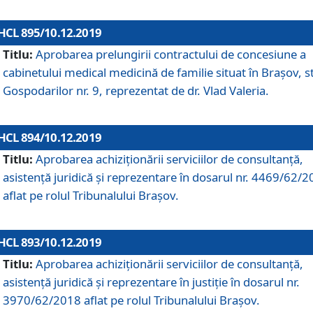
HCL 895/10.12.2019
Titlu:
Aprobarea prelungirii contractului de concesiune a
cabinetului medical medicină de familie situat în Braşov, st
Gospodarilor nr. 9, reprezentat de dr. Vlad Valeria.
HCL 894/10.12.2019
Titlu:
Aprobarea achiziţionării serviciilor de consultanţă,
asistenţă juridică şi reprezentare în dosarul nr. 4469/62/
aflat pe rolul Tribunalului Braşov.
HCL 893/10.12.2019
Titlu:
Aprobarea achiziţionării serviciilor de consultanţă,
asistenţă juridică şi reprezentare în justiţie în dosarul nr.
3970/62/2018 aflat pe rolul Tribunalului Braşov.