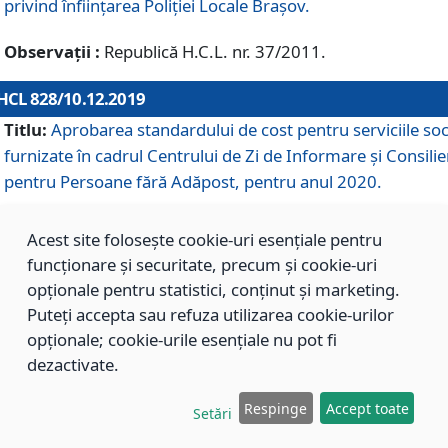
privind înființarea Poliției Locale Brașov.
Observații :
Republică H.C.L. nr. 37/2011.
HCL 828/10.12.2019
Titlu:
Aprobarea standardului de cost pentru serviciile soc
furnizate în cadrul Centrului de Zi de Informare și Consilie
pentru Persoane fără Adăpost, pentru anul 2020.
Acest site folosește cookie-uri esențiale pentru
HCL 827/10.12.2019
funcționare și securitate, precum și cookie-uri
Titlu:
Aprobarea standardului de cost pentru serviciile soc
opționale pentru statistici, conținut și marketing.
furnizate în cadrul Centrului Rezidențial pentru Persoane 
Puteți accepta sau refuza utilizarea cookie-urilor
Adăpost, pentru anul 2020.
opționale; cookie-urile esențiale nu pot fi
dezactivate.
HCL 826/10.12.2019
Respinge
Accept toate
Setări
Titlu:
Aprobarea standardului de cost pentru serviciile soc