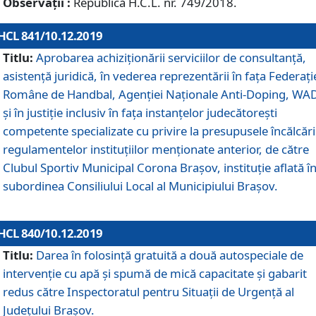
Observații :
Republică H.C.L. nr. 749/2018.
HCL 841/10.12.2019
Titlu:
Aprobarea achiziționării serviciilor de consultanță,
asistență juridică, în vederea reprezentării în fața Federați
Române de Handbal, Agenției Naționale Anti-Doping, WA
și în justiție inclusiv în fața instanțelor judecătorești
competente specializate cu privire la presupusele încălcări
regulamentelor instituțiilor menționate anterior, de către
Clubul Sportiv Municipal Corona Braşov, instituție aflată î
subordinea Consiliului Local al Municipiului Brașov.
HCL 840/10.12.2019
Titlu:
Darea în folosință gratuită a două autospeciale de
intervenție cu apă și spumă de mică capacitate și gabarit
redus către Inspectoratul pentru Situaţii de Urgenţă al
Judeţului Brașov.