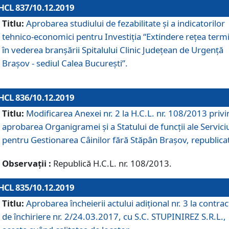
HCL 837/10.12.2019
Titlu:
Aprobarea studiului de fezabilitate și a indicatorilor
tehnico-economici pentru Investiția “Extindere rețea term
în vederea branșării Spitalului Clinic Județean de Urgență
Brașov - sediul Calea București”.
HCL 836/10.12.2019
Titlu:
Modificarea Anexei nr. 2 la H.C.L. nr. 108/2013 priv
aprobarea Organigramei şi a Statului de funcții ale Serviciu
pentru Gestionarea Câinilor fără Stăpân Brașov, republica
Observații :
Republică H.C.L. nr. 108/2013.
HCL 835/10.12.2019
Titlu:
Aprobarea încheierii actului adițional nr. 3 la contrac
de închiriere nr. 2/24.03.2017, cu S.C. STUPINIREZ S.R.L.,