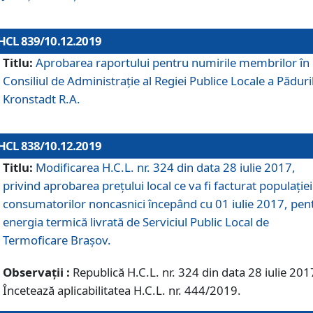
HCL 839/10.12.2019
Titlu:
Aprobarea raportului pentru numirile membrilor în
Consiliul de Administraţie al Regiei Publice Locale a Păduri
Kronstadt R.A.
HCL 838/10.12.2019
Titlu:
Modificarea H.C.L. nr. 324 din data 28 iulie 2017,
privind aprobarea preţului local ce va fi facturat populaţiei
consumatorilor noncasnici începând cu 01 iulie 2017, pen
energia termică livrată de Serviciul Public Local de
Termoficare Braşov.
Observații :
Republică H.C.L. nr. 324 din data 28 iulie 201
Încetează aplicabilitatea H.C.L. nr. 444/2019.