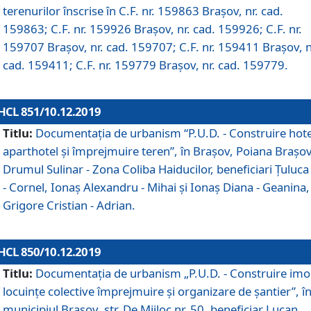
terenurilor înscrise în C.F. nr. 159863 Brașov, nr. cad.
159863; C.F. nr. 159926 Brașov, nr. cad. 159926; C.F. nr.
159707 Brașov, nr. cad. 159707; C.F. nr. 159411 Brașov, n
cad. 159411; C.F. nr. 159779 Brașov, nr. cad. 159779.
HCL 851/10.12.2019
Titlu:
Documentaţia de urbanism “P.U.D. - Construire hote
aparthotel şi împrejmuire teren”, în Braşov, Poiana Braşov
Drumul Sulinar - Zona Coliba Haiducilor, beneficiari Ţuluca
- Cornel, Ionaş Alexandru - Mihai şi Ionaş Diana - Geanina,
Grigore Cristian - Adrian.
HCL 850/10.12.2019
Titlu:
Documentaţia de urbanism „P.U.D. - Construire imo
locuințe colective împrejmuire și organizare de șantier”, î
municipiul Braşov, str. De Mijloc nr. 50, beneficiar Lucan