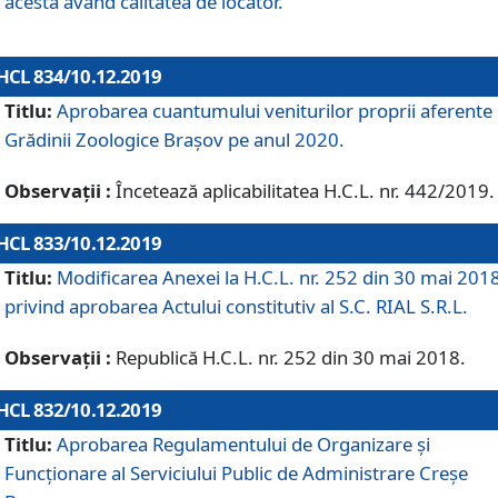
acesta având calitatea de locator.
HCL 834/10.12.2019
Titlu:
Aprobarea cuantumului veniturilor proprii aferente
Grădinii Zoologice Braşov pe anul 2020.
Observații :
Încetează aplicabilitatea H.C.L. nr. 442/2019.
HCL 833/10.12.2019
Titlu:
Modificarea Anexei la H.C.L. nr. 252 din 30 mai 201
privind aprobarea Actului constitutiv al S.C. RIAL S.R.L.
Observații :
Republică H.C.L. nr. 252 din 30 mai 2018.
HCL 832/10.12.2019
Titlu:
Aprobarea Regulamentului de Organizare și
Funcționare al Serviciului Public de Administrare Creșe