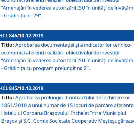
“Amenajări în vederea autorizării ISU în unități de învăță
- Grădinița nr. 29”.
HCL 846/10.12.2019
Titlu:
Aprobarea documentației și a indicatorilor tehnico-
economici aferenți realizării obiectivului de investiții
“Amenajări în vederea autorizării ISU în unități de învăță
- Grădinița cu program prelungit nr. 2”.
HCL 845/10.12.2019
Titlu:
Aprobarea prelungirii Contractului de închiriere nr.
1851/2010 a unui număr de 15 locuri de parcare aferente
Hotelului Coroana Brașovului, încheiat între Municipiul
Braşov şi S.C. Comix Societate Cooperativ Meşteşugăreas