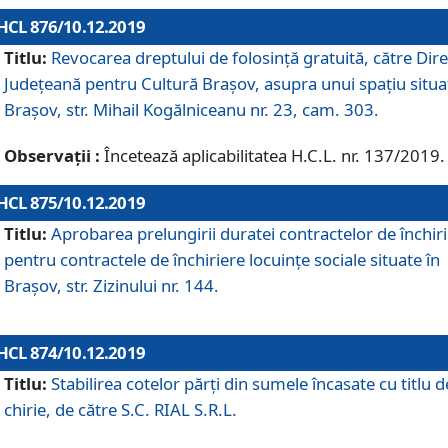
HCL 876/10.12.2019
Titlu:
Revocarea dreptului de folosinţă gratuită, către Dire
Judeţeană pentru Cultură Braşov, asupra unui spaţiu situa
Braşov, str. Mihail Kogălniceanu nr. 23, cam. 303.
Observații :
Încetează aplicabilitatea H.C.L. nr. 137/2019.
HCL 875/10.12.2019
Titlu:
Aprobarea prelungirii duratei contractelor de închir
pentru contractele de închiriere locuinţe sociale situate în
Braşov, str. Zizinului nr. 144.
HCL 874/10.12.2019
Titlu:
Stabilirea cotelor părți din sumele încasate cu titlu d
chirie, de către S.C. RIAL S.R.L.