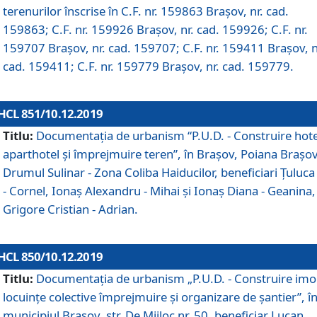
terenurilor înscrise în C.F. nr. 159863 Brașov, nr. cad.
159863; C.F. nr. 159926 Brașov, nr. cad. 159926; C.F. nr.
159707 Brașov, nr. cad. 159707; C.F. nr. 159411 Brașov, n
cad. 159411; C.F. nr. 159779 Brașov, nr. cad. 159779.
HCL 851/10.12.2019
Titlu:
Documentaţia de urbanism “P.U.D. - Construire hote
aparthotel şi împrejmuire teren”, în Braşov, Poiana Braşov
Drumul Sulinar - Zona Coliba Haiducilor, beneficiari Ţuluca
- Cornel, Ionaş Alexandru - Mihai şi Ionaş Diana - Geanina,
Grigore Cristian - Adrian.
HCL 850/10.12.2019
Titlu:
Documentaţia de urbanism „P.U.D. - Construire imo
locuințe colective împrejmuire și organizare de șantier”, î
municipiul Braşov, str. De Mijloc nr. 50, beneficiar Lucan