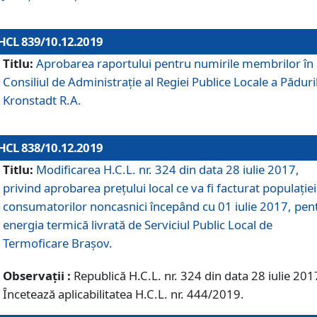
HCL 839/10.12.2019
Titlu:
Aprobarea raportului pentru numirile membrilor în
Consiliul de Administraţie al Regiei Publice Locale a Păduri
Kronstadt R.A.
HCL 838/10.12.2019
Titlu:
Modificarea H.C.L. nr. 324 din data 28 iulie 2017,
privind aprobarea preţului local ce va fi facturat populaţiei
consumatorilor noncasnici începând cu 01 iulie 2017, pen
energia termică livrată de Serviciul Public Local de
Termoficare Braşov.
Observații :
Republică H.C.L. nr. 324 din data 28 iulie 201
Încetează aplicabilitatea H.C.L. nr. 444/2019.