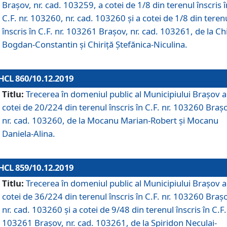
Brașov, nr. cad. 103259, a cotei de 1/8 din terenul înscris î
C.F. nr. 103260, nr. cad. 103260 și a cotei de 1/8 din teren
înscris în C.F. nr. 103261 Brașov, nr. cad. 103261, de la Chi
Bogdan-Constantin și Chiriță Ștefănica-Niculina.
HCL 860/10.12.2019
Titlu:
Trecerea în domeniul public al Municipiului Braşov a
cotei de 20/224 din terenul înscris în C.F. nr. 103260 Braș
nr. cad. 103260, de la Mocanu Marian-Robert și Mocanu
Daniela-Alina.
HCL 859/10.12.2019
Titlu:
Trecerea în domeniul public al Municipiului Braşov a
cotei de 36/224 din terenul înscris în C.F. nr. 103260 Braș
nr. cad. 103260 și a cotei de 9/48 din terenul înscris în C.F.
103261 Brașov, nr. cad. 103261, de la Spiridon Neculai-