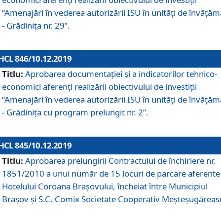
“Amenajări în vederea autorizării ISU în unități de învăță
- Grădinița nr. 29”.
HCL 846/10.12.2019
Titlu:
Aprobarea documentației și a indicatorilor tehnico-
economici aferenți realizării obiectivului de investiții
“Amenajări în vederea autorizării ISU în unități de învăță
- Grădinița cu program prelungit nr. 2”.
HCL 845/10.12.2019
Titlu:
Aprobarea prelungirii Contractului de închiriere nr.
1851/2010 a unui număr de 15 locuri de parcare aferente
Hotelului Coroana Brașovului, încheiat între Municipiul
Braşov şi S.C. Comix Societate Cooperativ Meşteşugăreas