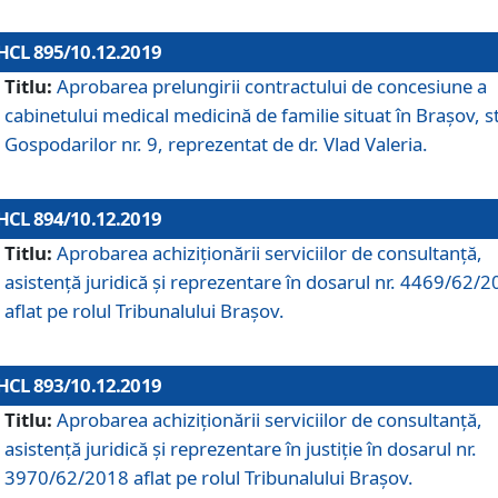
HCL 895/10.12.2019
Titlu:
Aprobarea prelungirii contractului de concesiune a
cabinetului medical medicină de familie situat în Braşov, st
Gospodarilor nr. 9, reprezentat de dr. Vlad Valeria.
HCL 894/10.12.2019
Titlu:
Aprobarea achiziţionării serviciilor de consultanţă,
asistenţă juridică şi reprezentare în dosarul nr. 4469/62/
aflat pe rolul Tribunalului Braşov.
HCL 893/10.12.2019
Titlu:
Aprobarea achiziţionării serviciilor de consultanţă,
asistenţă juridică şi reprezentare în justiţie în dosarul nr.
3970/62/2018 aflat pe rolul Tribunalului Braşov.