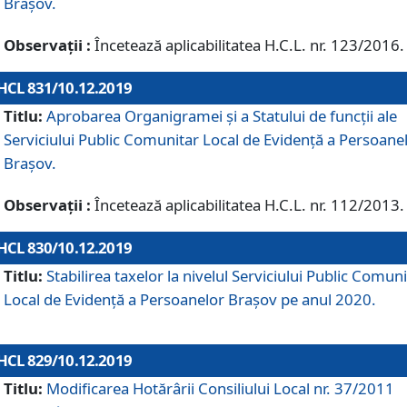
Brașov.
Observații :
Încetează aplicabilitatea H.C.L. nr. 123/2016.
HCL 831/10.12.2019
Titlu:
Aprobarea Organigramei și a Statului de funcții ale
Serviciului Public Comunitar Local de Evidență a Persoane
Brașov.
Observații :
Încetează aplicabilitatea H.C.L. nr. 112/2013.
HCL 830/10.12.2019
Titlu:
Stabilirea taxelor la nivelul Serviciului Public Comun
Local de Evidenţă a Persoanelor Braşov pe anul 2020.
HCL 829/10.12.2019
Titlu:
Modificarea Hotărârii Consiliului Local nr. 37/2011