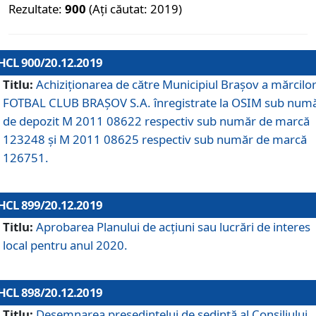
Rezultate:
900
(Ați căutat: 2019)
HCL 900/20.12.2019
Titlu:
Achiziționarea de către Municipiul Brașov a mărcilo
FOTBAL CLUB BRAȘOV S.A. înregistrate la OSIM sub num
de depozit M 2011 08622 respectiv sub număr de marcă
123248 și M 2011 08625 respectiv sub număr de marcă
126751.
HCL 899/20.12.2019
Titlu:
Aprobarea Planului de acţiuni sau lucrări de interes
local pentru anul 2020.
HCL 898/20.12.2019
Titlu:
Desemnarea preşedintelui de şedinţă al Consiliului