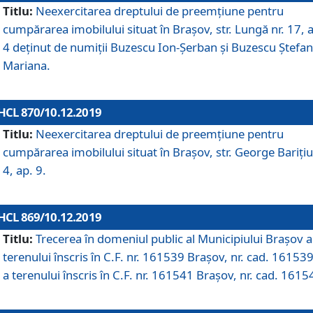
Titlu:
Neexercitarea dreptului de preemţiune pentru
cumpărarea imobilului situat în Braşov, str. Lungă nr. 17, 
4 deţinut de numiţii Buzescu Ion-Şerban și Buzescu Ştefan
Mariana.
HCL 870/10.12.2019
Titlu:
Neexercitarea dreptului de preemţiune pentru
cumpărarea imobilului situat în Braşov, str. George Bariţiu
4, ap. 9.
HCL 869/10.12.2019
Titlu:
Trecerea în domeniul public al Municipiului Braşov a
terenului înscris în C.F. nr. 161539 Brașov, nr. cad. 161539
a terenului înscris în C.F. nr. 161541 Brașov, nr. cad. 1615