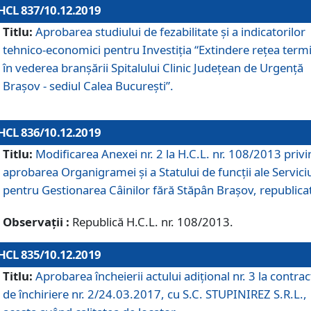
HCL 837/10.12.2019
Titlu:
Aprobarea studiului de fezabilitate și a indicatorilor
tehnico-economici pentru Investiția “Extindere rețea term
în vederea branșării Spitalului Clinic Județean de Urgență
Brașov - sediul Calea București”.
HCL 836/10.12.2019
Titlu:
Modificarea Anexei nr. 2 la H.C.L. nr. 108/2013 priv
aprobarea Organigramei şi a Statului de funcții ale Serviciu
pentru Gestionarea Câinilor fără Stăpân Brașov, republica
Observații :
Republică H.C.L. nr. 108/2013.
HCL 835/10.12.2019
Titlu:
Aprobarea încheierii actului adițional nr. 3 la contrac
de închiriere nr. 2/24.03.2017, cu S.C. STUPINIREZ S.R.L.,