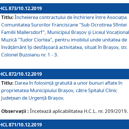
HCL 873/10.12.2019
Titlu:
Încheierea contractului de închiriere între Asociația
Comunitatea Surorilor Franciscane "Sub Ocrotirea Sfintei
Familii Mallersdorf", Municipiul Braşov şi Liceul Vocaționa
Muzică "Tudor Ciortea", pentru imobilul unde unitatea de
învățământ îşi desfăşoară activitatea, situat în Braşov, str.
Colonel Buzoianu nr. 1 - 3.
HCL 872/10.12.2019
Titlu:
Darea în folosinţă gratuită a unor bunuri aflate în
proprietatea Municipiului Braşov, către Spitalul Clinic
Judeţean de Urgenţă Braşov.
Observații :
Încetează aplicabilitatea H.C.L. nr. 209/2019.
HCL 871/10.12.2019