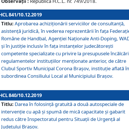
Observații :
Republică H.C.L. nr. 749/2018.
HCL 841/10.12.2019
Titlu:
Aprobarea achiziționării serviciilor de consultanță,
asistență juridică, în vederea reprezentării în fața Federați
Române de Handbal, Agenției Naționale Anti-Doping, WA
și în justiție inclusiv în fața instanțelor judecătorești
competente specializate cu privire la presupusele încălcări
regulamentelor instituțiilor menționate anterior, de către
Clubul Sportiv Municipal Corona Braşov, instituție aflată î
subordinea Consiliului Local al Municipiului Brașov.
HCL 840/10.12.2019
Titlu:
Darea în folosință gratuită a două autospeciale de
intervenție cu apă și spumă de mică capacitate și gabarit
redus către Inspectoratul pentru Situaţii de Urgenţă al
Judeţului Brașov.