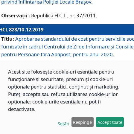
privind înființarea Poliției Locale Brașov.
Observații :
Republică H.C.L. nr. 37/2011.
HCL 828/10.12.2019
Titlu:
Aprobarea standardului de cost pentru serviciile soc
furnizate în cadrul Centrului de Zi de Informare și Consilie
pentru Persoane fără Adăpost, pentru anul 2020.
Acest site folosește cookie-uri esențiale pentru
HCL 827/10.12.2019
funcționare și securitate, precum și cookie-uri
Titlu:
Aprobarea standardului de cost pentru serviciile soc
opționale pentru statistici, conținut și marketing.
furnizate în cadrul Centrului Rezidențial pentru Persoane 
Puteți accepta sau refuza utilizarea cookie-urilor
Adăpost, pentru anul 2020.
opționale; cookie-urile esențiale nu pot fi
dezactivate.
HCL 826/10.12.2019
Respinge
Accept toate
Setări
Titlu:
Aprobarea standardului de cost pentru serviciile soc