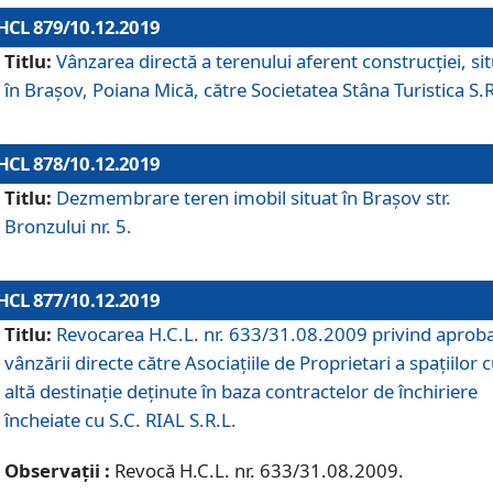
HCL 879/10.12.2019
Titlu:
Vânzarea directă a terenului aferent construcției, si
în Brașov, Poiana Mică, către Societatea Stâna Turistica S.R
HCL 878/10.12.2019
Titlu:
Dezmembrare teren imobil situat în Brașov str.
Bronzului nr. 5.
HCL 877/10.12.2019
Titlu:
Revocarea H.C.L. nr. 633/31.08.2009 privind aprob
vânzării directe către Asociațiile de Proprietari a spațiilor 
altă destinație deținute în baza contractelor de închiriere
încheiate cu S.C. RIAL S.R.L.
Observații :
Revocă H.C.L. nr. 633/31.08.2009.