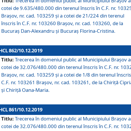
Titlu:
Trecerea în domeniul public al Municipiului Braşov a
cotei de 9.635/480.000 din terenul înscris în C.F. nr. 1032
Brașov, nr. cad. 103259 și a cotei de 21/224 din terenul
înscris în C.F. nr. 103260 Brașov, nr. cad. 103260, de la
Bucuraș Dan-Alexandru și Bucuraș Florina-Cristina.
HCL 862/10.12.2019
Titlu:
Trecerea în domeniul public al Municipiului Braşov a
cotei de 32.076/480.000 din terenul înscris în C.F. nr. 10
Brașov, nr. cad. 103259 și a cotei de 1/8 din terenul înscris
C.F. nr. 103261 Brașov, nr. cad. 103261, de la Chiriță Cipr
și Chiriță Oana-Maria.
HCL 861/10.12.2019
Titlu:
Trecerea în domeniul public al Municipiului Braşov a
cotei de 32.076/480.000 din terenul înscris în C.F. nr. 10