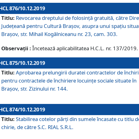
HCL 876/10.12.2019
Titlu:
Revocarea dreptului de folosinţă gratuită, către Dire
Judeţeană pentru Cultură Braşov, asupra unui spaţiu situa
Braşov, str. Mihail Kogălniceanu nr. 23, cam. 303.
Observații :
Încetează aplicabilitatea H.C.L. nr. 137/2019.
HCL 875/10.12.2019
Titlu:
Aprobarea prelungirii duratei contractelor de închir
pentru contractele de închiriere locuinţe sociale situate în
Braşov, str. Zizinului nr. 144.
HCL 874/10.12.2019
Titlu:
Stabilirea cotelor părți din sumele încasate cu titlu d
chirie, de către S.C. RIAL S.R.L.