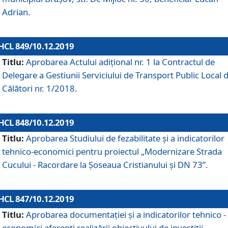
Adrian.
HCL 849/10.12.2019
Titlu:
Aprobarea Actului adiţional nr. 1 la Contractul de
Delegare a Gestiunii Serviciului de Transport Public Local 
Călători nr. 1/2018.
HCL 848/10.12.2019
Titlu:
Aprobarea Studiului de fezabilitate şi a indicatorilor
tehnico-economici pentru proiectul „Modernizare Strada
Cucului - Racordare la Șoseaua Cristianului și DN 73”.
HCL 847/10.12.2019
Titlu:
Aprobarea documentației și a indicatorilor tehnico -
economici aferenți realizării obiectivului de investiții