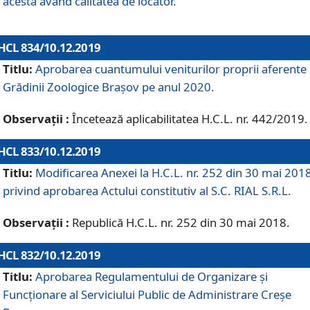
acesta având calitatea de locator.
HCL 834/10.12.2019
Titlu:
Aprobarea cuantumului veniturilor proprii aferente
Grădinii Zoologice Braşov pe anul 2020.
Observații :
Încetează aplicabilitatea H.C.L. nr. 442/2019.
HCL 833/10.12.2019
Titlu:
Modificarea Anexei la H.C.L. nr. 252 din 30 mai 201
privind aprobarea Actului constitutiv al S.C. RIAL S.R.L.
Observații :
Republică H.C.L. nr. 252 din 30 mai 2018.
HCL 832/10.12.2019
Titlu:
Aprobarea Regulamentului de Organizare și
Funcționare al Serviciului Public de Administrare Creșe