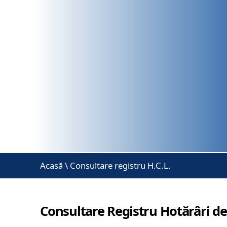
Acasă
\
Consultare registru H.C.L.
Consultare Registru Hotărâri de