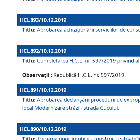
HCL 893/10.12.2019
Titlu:
Aprobarea achiziţionării serviciilor de consu
HCL 892/10.12.2019
Titlu:
Completarea H.C.L. nr. 597/2019 privind alip
Observații :
Republică H.C.L. nr. 597/2019.
HCL 891/10.12.2019
Titlu:
Aprobarea declanșării procedurii de expropri
local Modernizare străzi - strada Cucului.
HCL 890/10.12.2019
Titlu:
Trecerea unor imobile - construcții situate 