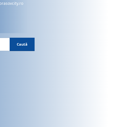
brasovcity.ro
Caută