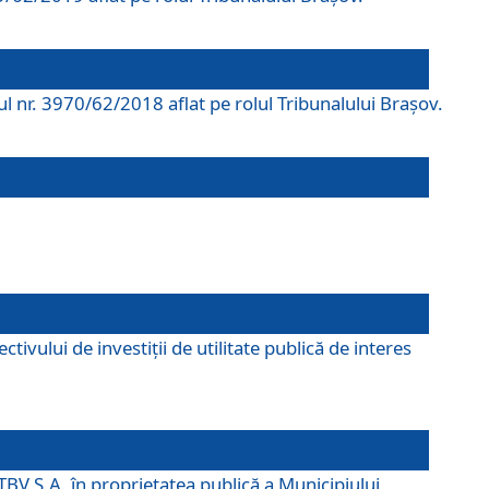
rul nr. 3970/62/2018 aflat pe rolul Tribunalului Braşov.
ivului de investiții de utilitate publică de interes
TBV S.A. în proprietatea publică a Municipiului