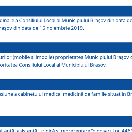
dinare a Consiliului Local al Municipiului Brașov din data de
 Brașov din data de 15 noiembrie 2019.
or (mobile și imobile) proprietatea Municipiului Brașov de că
oritatea Consiliului Local al Municipiului Brașov.
iune a cabinetului medical medicină de familie situat în Bra
ultanţă, asistenţă juridică şi reprezentare în dosarul nr. 44