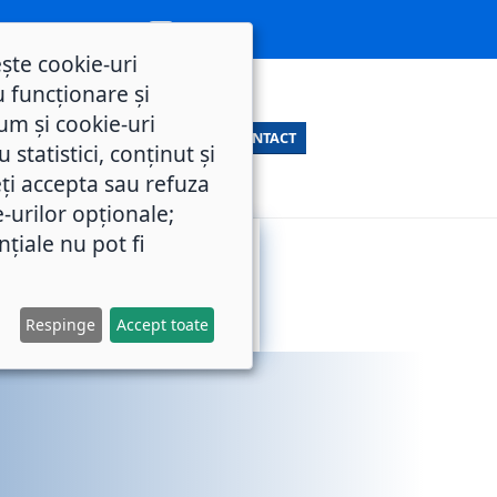
ește cookie-uri
 funcționare și
um și cookie-uri
CONTACT
statistici, conținut și
ți accepta sau refuza
e-urilor opționale;
nțiale nu pot fi
SERVICII
M.O.L.
PUBLICE
Respinge
Accept toate