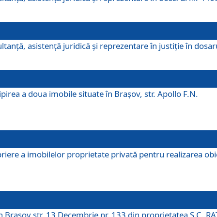
ltanţă, asistenţă juridică şi reprezentare în justiţie în dosa
irea a doua imobile situate în Brașov, str. Apollo F.N.
ere a imobilelor proprietate privată pentru realizarea obiect
în Brașov str. 13 Decembrie nr. 133 din proprietatea S.C. RA