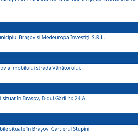
icipiul Brașov și Medeuropa Investiții S.R.L.
şov a imobilului strada Vânătorului.
 situat în Brașov, B-dul Gării nr. 24 A.
ile situate în Braşov, Cartierul Stupini.