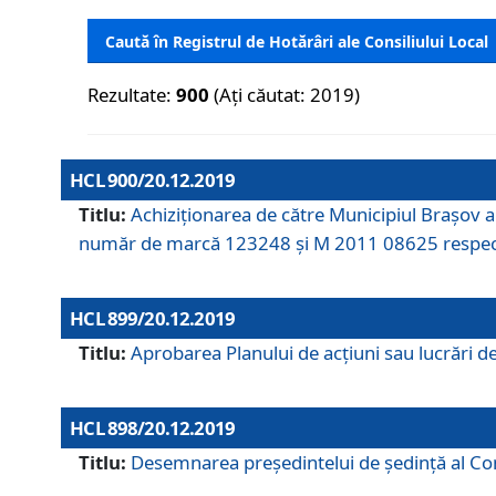
Caută în Registrul de Hotărâri ale Consiliului Local
Rezultate:
900
(Ați căutat: 2019)
HCL 900/20.12.2019
Titlu:
Achiziționarea de către Municipiul Brașov
număr de marcă 123248 și M 2011 08625 respec
HCL 899/20.12.2019
Titlu:
Aprobarea Planului de acţiuni sau lucrări d
HCL 898/20.12.2019
Titlu:
Desemnarea preşedintelui de şedinţă al Cons