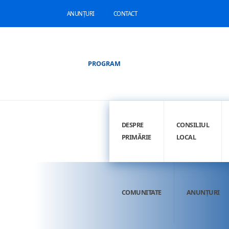
ANUNȚURI
CONTACT
PROGRAM
DESPRE
CONSILIUL
PRIMĂRIE
LOCAL
COMUNITATE
ANUNȚURI