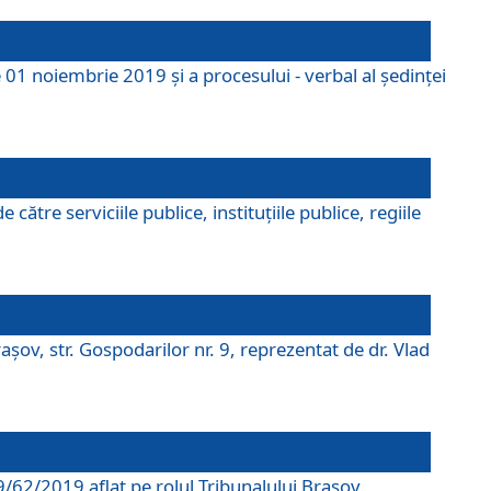
 01 noiembrie 2019 și a procesului - verbal al ședinței
tre serviciile publice, instituțiile publice, regiile
şov, str. Gospodarilor nr. 9, reprezentat de dr. Vlad
69/62/2019 aflat pe rolul Tribunalului Braşov.