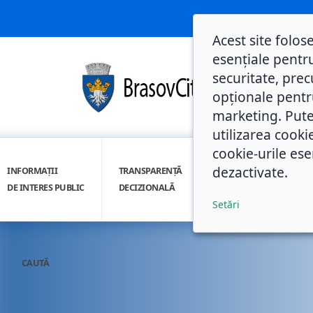
Acest site folos
esențiale pentru
securitate, prec
opționale pentru 
marketing. Pute
utilizarea cooki
cookie-urile ese
dezactivate.
INFORMAȚII
TRANSPARENȚĂ
INTEGRITATE
DE INTERES PUBLIC
DECIZIONALĂ
INSTITUȚIONALĂ
Setări
CAUTĂ