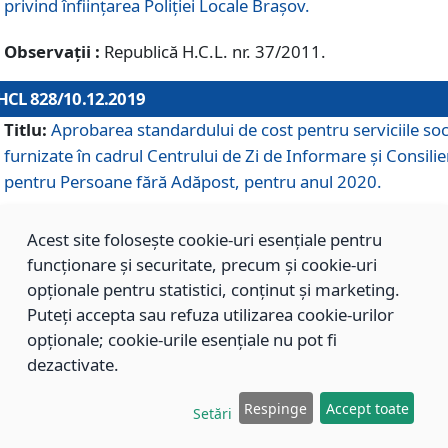
privind înființarea Poliției Locale Brașov.
Observații :
Republică H.C.L. nr. 37/2011.
HCL 828/10.12.2019
Titlu:
Aprobarea standardului de cost pentru serviciile soc
furnizate în cadrul Centrului de Zi de Informare și Consilie
pentru Persoane fără Adăpost, pentru anul 2020.
Acest site folosește cookie-uri esențiale pentru
HCL 827/10.12.2019
funcționare și securitate, precum și cookie-uri
Titlu:
Aprobarea standardului de cost pentru serviciile soc
opționale pentru statistici, conținut și marketing.
furnizate în cadrul Centrului Rezidențial pentru Persoane 
Puteți accepta sau refuza utilizarea cookie-urilor
Adăpost, pentru anul 2020.
opționale; cookie-urile esențiale nu pot fi
dezactivate.
HCL 826/10.12.2019
Respinge
Accept toate
Setări
Titlu:
Aprobarea standardului de cost pentru serviciile soc