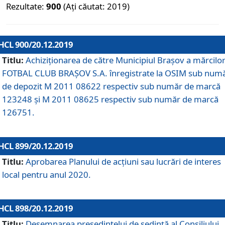
Rezultate:
900
(Ați căutat: 2019)
HCL 900/20.12.2019
Titlu:
Achiziționarea de către Municipiul Brașov a mărcilo
FOTBAL CLUB BRAȘOV S.A. înregistrate la OSIM sub num
de depozit M 2011 08622 respectiv sub număr de marcă
123248 și M 2011 08625 respectiv sub număr de marcă
126751.
HCL 899/20.12.2019
Titlu:
Aprobarea Planului de acţiuni sau lucrări de interes
local pentru anul 2020.
HCL 898/20.12.2019
Titlu:
Desemnarea preşedintelui de şedinţă al Consiliului