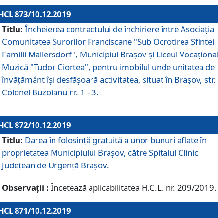
HCL 873/10.12.2019
Titlu:
Încheierea contractului de închiriere între Asociația
Comunitatea Surorilor Franciscane "Sub Ocrotirea Sfintei
Familii Mallersdorf", Municipiul Braşov şi Liceul Vocaționa
Muzică "Tudor Ciortea", pentru imobilul unde unitatea de
învățământ îşi desfăşoară activitatea, situat în Braşov, str.
Colonel Buzoianu nr. 1 - 3.
HCL 872/10.12.2019
Titlu:
Darea în folosinţă gratuită a unor bunuri aflate în
proprietatea Municipiului Braşov, către Spitalul Clinic
Judeţean de Urgenţă Braşov.
Observații :
Încetează aplicabilitatea H.C.L. nr. 209/2019.
HCL 871/10.12.2019