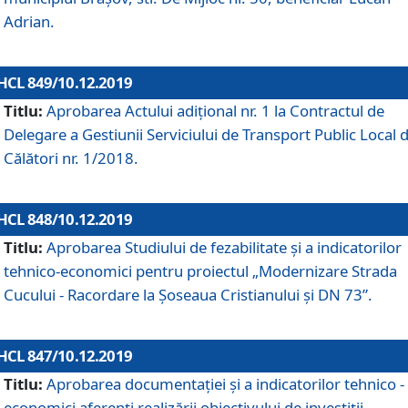
Adrian.
HCL 849/10.12.2019
Titlu:
Aprobarea Actului adiţional nr. 1 la Contractul de
Delegare a Gestiunii Serviciului de Transport Public Local 
Călători nr. 1/2018.
HCL 848/10.12.2019
Titlu:
Aprobarea Studiului de fezabilitate şi a indicatorilor
tehnico-economici pentru proiectul „Modernizare Strada
Cucului - Racordare la Șoseaua Cristianului și DN 73”.
HCL 847/10.12.2019
Titlu:
Aprobarea documentației și a indicatorilor tehnico -
economici aferenți realizării obiectivului de investiții