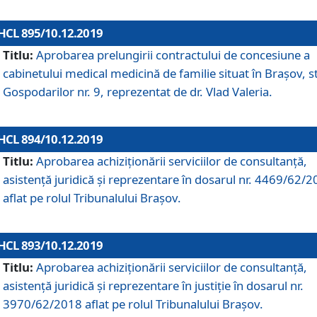
HCL 895/10.12.2019
Titlu:
Aprobarea prelungirii contractului de concesiune a
cabinetului medical medicină de familie situat în Braşov, st
Gospodarilor nr. 9, reprezentat de dr. Vlad Valeria.
HCL 894/10.12.2019
Titlu:
Aprobarea achiziţionării serviciilor de consultanţă,
asistenţă juridică şi reprezentare în dosarul nr. 4469/62/
aflat pe rolul Tribunalului Braşov.
HCL 893/10.12.2019
Titlu:
Aprobarea achiziţionării serviciilor de consultanţă,
asistenţă juridică şi reprezentare în justiţie în dosarul nr.
3970/62/2018 aflat pe rolul Tribunalului Braşov.