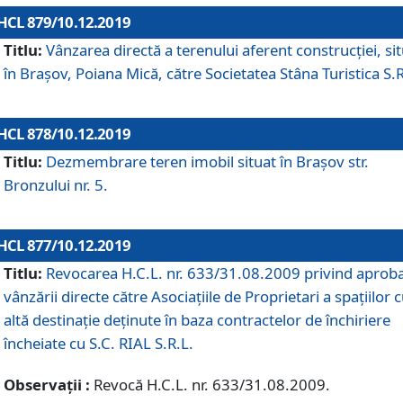
HCL 879/10.12.2019
Titlu:
Vânzarea directă a terenului aferent construcției, si
în Brașov, Poiana Mică, către Societatea Stâna Turistica S.R
HCL 878/10.12.2019
Titlu:
Dezmembrare teren imobil situat în Brașov str.
Bronzului nr. 5.
HCL 877/10.12.2019
Titlu:
Revocarea H.C.L. nr. 633/31.08.2009 privind aprob
vânzării directe către Asociațiile de Proprietari a spațiilor 
altă destinație deținute în baza contractelor de închiriere
încheiate cu S.C. RIAL S.R.L.
Observații :
Revocă H.C.L. nr. 633/31.08.2009.