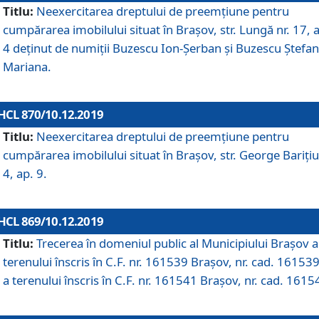
Titlu:
Neexercitarea dreptului de preemţiune pentru
cumpărarea imobilului situat în Braşov, str. Lungă nr. 17, 
4 deţinut de numiţii Buzescu Ion-Şerban și Buzescu Ştefan
Mariana.
HCL 870/10.12.2019
Titlu:
Neexercitarea dreptului de preemţiune pentru
cumpărarea imobilului situat în Braşov, str. George Bariţiu
4, ap. 9.
HCL 869/10.12.2019
Titlu:
Trecerea în domeniul public al Municipiului Braşov a
terenului înscris în C.F. nr. 161539 Brașov, nr. cad. 161539
a terenului înscris în C.F. nr. 161541 Brașov, nr. cad. 1615