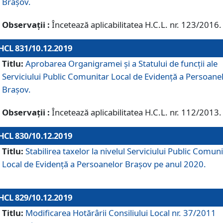
Brașov.
Observații :
Încetează aplicabilitatea H.C.L. nr. 123/2016.
HCL 831/10.12.2019
Titlu:
Aprobarea Organigramei și a Statului de funcții ale
Serviciului Public Comunitar Local de Evidență a Persoane
Brașov.
Observații :
Încetează aplicabilitatea H.C.L. nr. 112/2013.
HCL 830/10.12.2019
Titlu:
Stabilirea taxelor la nivelul Serviciului Public Comun
Local de Evidenţă a Persoanelor Braşov pe anul 2020.
HCL 829/10.12.2019
Titlu:
Modificarea Hotărârii Consiliului Local nr. 37/2011