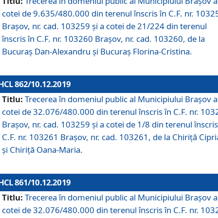
Titlu:
Trecerea în domeniul public al Municipiului Braşov a
cotei de 9.635/480.000 din terenul înscris în C.F. nr. 1032
Brașov, nr. cad. 103259 și a cotei de 21/224 din terenul
înscris în C.F. nr. 103260 Brașov, nr. cad. 103260, de la
Bucuraș Dan-Alexandru și Bucuraș Florina-Cristina.
HCL 862/10.12.2019
Titlu:
Trecerea în domeniul public al Municipiului Braşov a
cotei de 32.076/480.000 din terenul înscris în C.F. nr. 10
Brașov, nr. cad. 103259 și a cotei de 1/8 din terenul înscris
C.F. nr. 103261 Brașov, nr. cad. 103261, de la Chiriță Cipr
și Chiriță Oana-Maria.
HCL 861/10.12.2019
Titlu:
Trecerea în domeniul public al Municipiului Braşov a
cotei de 32.076/480.000 din terenul înscris în C.F. nr. 10