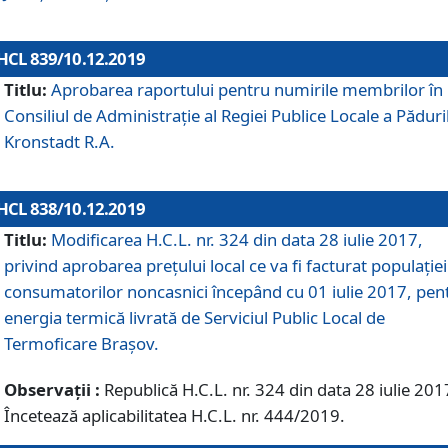
HCL 839/10.12.2019
Titlu:
Aprobarea raportului pentru numirile membrilor în
Consiliul de Administraţie al Regiei Publice Locale a Păduri
Kronstadt R.A.
HCL 838/10.12.2019
Titlu:
Modificarea H.C.L. nr. 324 din data 28 iulie 2017,
privind aprobarea preţului local ce va fi facturat populaţiei
consumatorilor noncasnici începând cu 01 iulie 2017, pen
energia termică livrată de Serviciul Public Local de
Termoficare Braşov.
Observații :
Republică H.C.L. nr. 324 din data 28 iulie 201
Încetează aplicabilitatea H.C.L. nr. 444/2019.