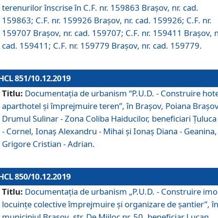
terenurilor înscrise în C.F. nr. 159863 Brașov, nr. cad.
159863; C.F. nr. 159926 Brașov, nr. cad. 159926; C.F. nr.
159707 Brașov, nr. cad. 159707; C.F. nr. 159411 Brașov, n
cad. 159411; C.F. nr. 159779 Brașov, nr. cad. 159779.
HCL 851/10.12.2019
Titlu:
Documentaţia de urbanism “P.U.D. - Construire hote
aparthotel şi împrejmuire teren”, în Braşov, Poiana Braşov
Drumul Sulinar - Zona Coliba Haiducilor, beneficiari Ţuluca
- Cornel, Ionaş Alexandru - Mihai şi Ionaş Diana - Geanina,
Grigore Cristian - Adrian.
HCL 850/10.12.2019
Titlu:
Documentaţia de urbanism „P.U.D. - Construire imo
locuințe colective împrejmuire și organizare de șantier”, î
municipiul Braşov, str. De Mijloc nr. 50, beneficiar Lucan