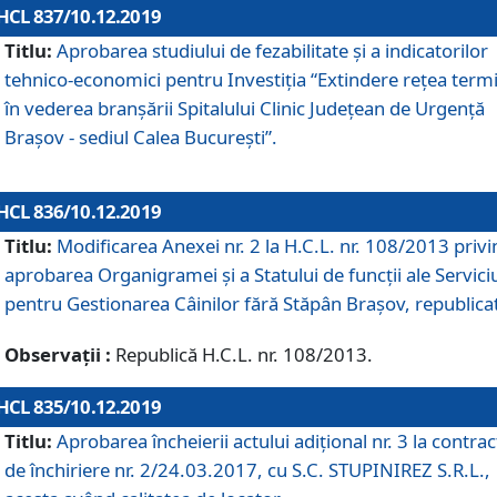
HCL 837/10.12.2019
Titlu:
Aprobarea studiului de fezabilitate și a indicatorilor
tehnico-economici pentru Investiția “Extindere rețea term
în vederea branșării Spitalului Clinic Județean de Urgență
Brașov - sediul Calea București”.
HCL 836/10.12.2019
Titlu:
Modificarea Anexei nr. 2 la H.C.L. nr. 108/2013 priv
aprobarea Organigramei şi a Statului de funcții ale Serviciu
pentru Gestionarea Câinilor fără Stăpân Brașov, republica
Observații :
Republică H.C.L. nr. 108/2013.
HCL 835/10.12.2019
Titlu:
Aprobarea încheierii actului adițional nr. 3 la contrac
de închiriere nr. 2/24.03.2017, cu S.C. STUPINIREZ S.R.L.,