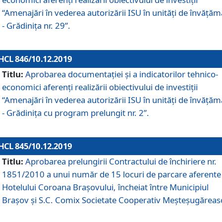
“Amenajări în vederea autorizării ISU în unități de învăță
- Grădinița nr. 29”.
HCL 846/10.12.2019
Titlu:
Aprobarea documentației și a indicatorilor tehnico-
economici aferenți realizării obiectivului de investiții
“Amenajări în vederea autorizării ISU în unități de învăță
- Grădinița cu program prelungit nr. 2”.
HCL 845/10.12.2019
Titlu:
Aprobarea prelungirii Contractului de închiriere nr.
1851/2010 a unui număr de 15 locuri de parcare aferente
Hotelului Coroana Brașovului, încheiat între Municipiul
Braşov şi S.C. Comix Societate Cooperativ Meşteşugăreas