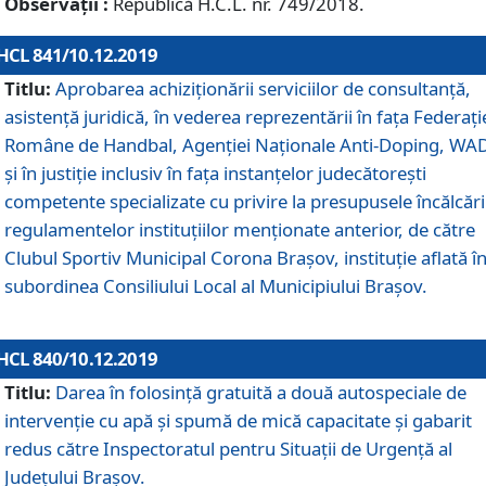
Observații :
Republică H.C.L. nr. 749/2018.
HCL 841/10.12.2019
Titlu:
Aprobarea achiziționării serviciilor de consultanță,
asistență juridică, în vederea reprezentării în fața Federați
Române de Handbal, Agenției Naționale Anti-Doping, WA
și în justiție inclusiv în fața instanțelor judecătorești
competente specializate cu privire la presupusele încălcări
regulamentelor instituțiilor menționate anterior, de către
Clubul Sportiv Municipal Corona Braşov, instituție aflată î
subordinea Consiliului Local al Municipiului Brașov.
HCL 840/10.12.2019
Titlu:
Darea în folosință gratuită a două autospeciale de
intervenție cu apă și spumă de mică capacitate și gabarit
redus către Inspectoratul pentru Situaţii de Urgenţă al
Judeţului Brașov.