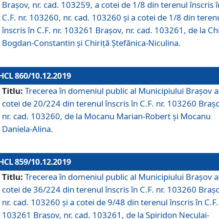
Brașov, nr. cad. 103259, a cotei de 1/8 din terenul înscris î
C.F. nr. 103260, nr. cad. 103260 și a cotei de 1/8 din teren
înscris în C.F. nr. 103261 Brașov, nr. cad. 103261, de la Chi
Bogdan-Constantin și Chiriță Ștefănica-Niculina.
HCL 860/10.12.2019
Titlu:
Trecerea în domeniul public al Municipiului Braşov a
cotei de 20/224 din terenul înscris în C.F. nr. 103260 Braș
nr. cad. 103260, de la Mocanu Marian-Robert și Mocanu
Daniela-Alina.
HCL 859/10.12.2019
Titlu:
Trecerea în domeniul public al Municipiului Braşov a
cotei de 36/224 din terenul înscris în C.F. nr. 103260 Braș
nr. cad. 103260 și a cotei de 9/48 din terenul înscris în C.F.
103261 Brașov, nr. cad. 103261, de la Spiridon Neculai-