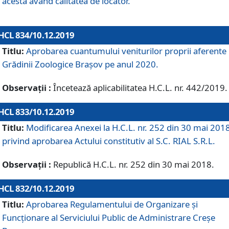
acesta având calitatea de locator.
HCL 834/10.12.2019
Titlu:
Aprobarea cuantumului veniturilor proprii aferente
Grădinii Zoologice Braşov pe anul 2020.
Observații :
Încetează aplicabilitatea H.C.L. nr. 442/2019.
HCL 833/10.12.2019
Titlu:
Modificarea Anexei la H.C.L. nr. 252 din 30 mai 201
privind aprobarea Actului constitutiv al S.C. RIAL S.R.L.
Observații :
Republică H.C.L. nr. 252 din 30 mai 2018.
HCL 832/10.12.2019
Titlu:
Aprobarea Regulamentului de Organizare și
Funcționare al Serviciului Public de Administrare Creșe