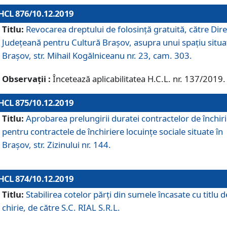
HCL 876/10.12.2019
Titlu:
Revocarea dreptului de folosinţă gratuită, către Dire
Judeţeană pentru Cultură Braşov, asupra unui spaţiu situa
Braşov, str. Mihail Kogălniceanu nr. 23, cam. 303.
Observații :
Încetează aplicabilitatea H.C.L. nr. 137/2019.
HCL 875/10.12.2019
Titlu:
Aprobarea prelungirii duratei contractelor de închir
pentru contractele de închiriere locuinţe sociale situate în
Braşov, str. Zizinului nr. 144.
HCL 874/10.12.2019
Titlu:
Stabilirea cotelor părți din sumele încasate cu titlu d
chirie, de către S.C. RIAL S.R.L.