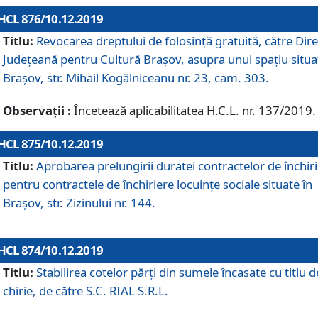
HCL 876/10.12.2019
Titlu:
Revocarea dreptului de folosinţă gratuită, către Dire
Judeţeană pentru Cultură Braşov, asupra unui spaţiu situa
Braşov, str. Mihail Kogălniceanu nr. 23, cam. 303.
Observații :
Încetează aplicabilitatea H.C.L. nr. 137/2019.
HCL 875/10.12.2019
Titlu:
Aprobarea prelungirii duratei contractelor de închir
pentru contractele de închiriere locuinţe sociale situate în
Braşov, str. Zizinului nr. 144.
HCL 874/10.12.2019
Titlu:
Stabilirea cotelor părți din sumele încasate cu titlu d
chirie, de către S.C. RIAL S.R.L.