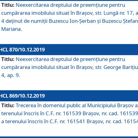
Titlu:
Neexercitarea dreptului de preemţiune pentru
cumpărarea imobilului situat în Braşov, str. Lungă nr. 17, 
4 deţinut de numiţii Buzescu Ion-Şerban și Buzescu Ştefan
Mariana.
HCL 870/10.12.2019
Titlu:
Neexercitarea dreptului de preemţiune pentru
cumpărarea imobilului situat în Braşov, str. George Bariţiu
4, ap. 9.
HCL 869/10.12.2019
Titlu:
Trecerea în domeniul public al Municipiului Braşov a
terenului înscris în C.F. nr. 161539 Brașov, nr. cad. 161539
a terenului înscris în C.F. nr. 161541 Brașov, nr. cad. 1615