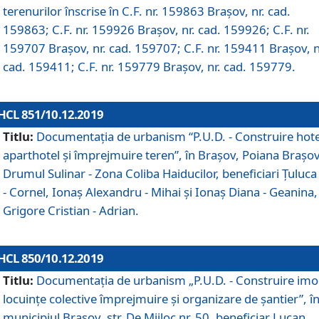
terenurilor înscrise în C.F. nr. 159863 Brașov, nr. cad.
159863; C.F. nr. 159926 Brașov, nr. cad. 159926; C.F. nr.
159707 Brașov, nr. cad. 159707; C.F. nr. 159411 Brașov, n
cad. 159411; C.F. nr. 159779 Brașov, nr. cad. 159779.
HCL 851/10.12.2019
Titlu:
Documentaţia de urbanism “P.U.D. - Construire hote
aparthotel şi împrejmuire teren”, în Braşov, Poiana Braşov
Drumul Sulinar - Zona Coliba Haiducilor, beneficiari Ţuluca
- Cornel, Ionaş Alexandru - Mihai şi Ionaş Diana - Geanina,
Grigore Cristian - Adrian.
HCL 850/10.12.2019
Titlu:
Documentaţia de urbanism „P.U.D. - Construire imo
locuințe colective împrejmuire și organizare de șantier”, î
municipiul Braşov, str. De Mijloc nr. 50, beneficiar Lucan