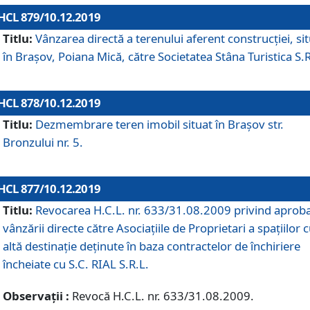
HCL 879/10.12.2019
Titlu:
Vânzarea directă a terenului aferent construcției, si
în Brașov, Poiana Mică, către Societatea Stâna Turistica S.R
HCL 878/10.12.2019
Titlu:
Dezmembrare teren imobil situat în Brașov str.
Bronzului nr. 5.
HCL 877/10.12.2019
Titlu:
Revocarea H.C.L. nr. 633/31.08.2009 privind aprob
vânzării directe către Asociațiile de Proprietari a spațiilor 
altă destinație deținute în baza contractelor de închiriere
încheiate cu S.C. RIAL S.R.L.
Observații :
Revocă H.C.L. nr. 633/31.08.2009.