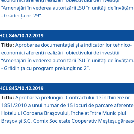
“Amenajări în vederea autorizării ISU în unități de învăță
- Grădinița nr. 29”.
HCL 846/10.12.2019
Titlu:
Aprobarea documentației și a indicatorilor tehnico-
economici aferenți realizării obiectivului de investiții
“Amenajări în vederea autorizării ISU în unități de învăță
- Grădinița cu program prelungit nr. 2”.
HCL 845/10.12.2019
Titlu:
Aprobarea prelungirii Contractului de închiriere nr.
1851/2010 a unui număr de 15 locuri de parcare aferente
Hotelului Coroana Brașovului, încheiat între Municipiul
Braşov şi S.C. Comix Societate Cooperativ Meşteşugăreas