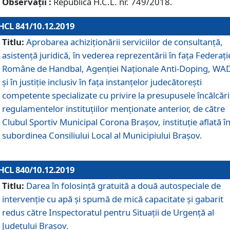
Observații :
Republică H.C.L. nr. 749/2018.
HCL 841/10.12.2019
Titlu:
Aprobarea achiziționării serviciilor de consultanță,
asistență juridică, în vederea reprezentării în fața Federați
Române de Handbal, Agenției Naționale Anti-Doping, WA
și în justiție inclusiv în fața instanțelor judecătorești
competente specializate cu privire la presupusele încălcări
regulamentelor instituțiilor menționate anterior, de către
Clubul Sportiv Municipal Corona Braşov, instituție aflată î
subordinea Consiliului Local al Municipiului Brașov.
HCL 840/10.12.2019
Titlu:
Darea în folosință gratuită a două autospeciale de
intervenție cu apă și spumă de mică capacitate și gabarit
redus către Inspectoratul pentru Situaţii de Urgenţă al
Judeţului Brașov.