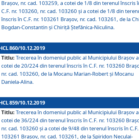
Brașov, nr. cad. 103259, a cotei de 1/8 din terenul înscris î
C.F. nr. 103260, nr. cad. 103260 și a cotei de 1/8 din teren
înscris în C.F. nr. 103261 Brașov, nr. cad. 103261, de la Chi
Bogdan-Constantin și Chiriță Ștefănica-Niculina.
HCL 860/10.12.2019
Titlu:
Trecerea în domeniul public al Municipiului Braşov a
cotei de 20/224 din terenul înscris în C.F. nr. 103260 Braș
nr. cad. 103260, de la Mocanu Marian-Robert și Mocanu
Daniela-Alina.
HCL 859/10.12.2019
Titlu:
Trecerea în domeniul public al Municipiului Braşov a
cotei de 36/224 din terenul înscris în C.F. nr. 103260 Braș
nr. cad. 103260 și a cotei de 9/48 din terenul înscris în C.F.
103261 Brașov, nr. cad. 103261, de la Spiridon Neculai-