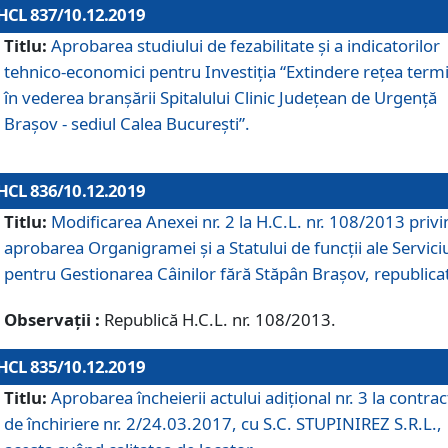
HCL 837/10.12.2019
Titlu:
Aprobarea studiului de fezabilitate și a indicatorilor
tehnico-economici pentru Investiția “Extindere rețea term
în vederea branșării Spitalului Clinic Județean de Urgență
Brașov - sediul Calea București”.
HCL 836/10.12.2019
Titlu:
Modificarea Anexei nr. 2 la H.C.L. nr. 108/2013 priv
aprobarea Organigramei şi a Statului de funcții ale Serviciu
pentru Gestionarea Câinilor fără Stăpân Brașov, republica
Observații :
Republică H.C.L. nr. 108/2013.
HCL 835/10.12.2019
Titlu:
Aprobarea încheierii actului adițional nr. 3 la contrac
de închiriere nr. 2/24.03.2017, cu S.C. STUPINIREZ S.R.L.,