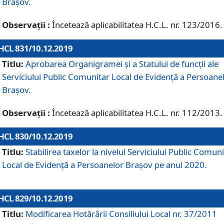
Brașov.
Observații :
Încetează aplicabilitatea H.C.L. nr. 123/2016.
HCL 831/10.12.2019
Titlu:
Aprobarea Organigramei și a Statului de funcții ale
Serviciului Public Comunitar Local de Evidență a Persoane
Brașov.
Observații :
Încetează aplicabilitatea H.C.L. nr. 112/2013.
HCL 830/10.12.2019
Titlu:
Stabilirea taxelor la nivelul Serviciului Public Comun
Local de Evidenţă a Persoanelor Braşov pe anul 2020.
HCL 829/10.12.2019
Titlu:
Modificarea Hotărârii Consiliului Local nr. 37/2011