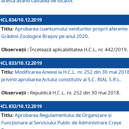
acesta având calitatea de locator.
HCL 834/10.12.2019
Titlu:
Aprobarea cuantumului veniturilor proprii aferente
Grădinii Zoologice Braşov pe anul 2020.
Observații :
Încetează aplicabilitatea H.C.L. nr. 442/2019.
HCL 833/10.12.2019
Titlu:
Modificarea Anexei la H.C.L. nr. 252 din 30 mai 201
privind aprobarea Actului constitutiv al S.C. RIAL S.R.L.
Observații :
Republică H.C.L. nr. 252 din 30 mai 2018.
HCL 832/10.12.2019
Titlu:
Aprobarea Regulamentului de Organizare și
Funcționare al Serviciului Public de Administrare Creșe