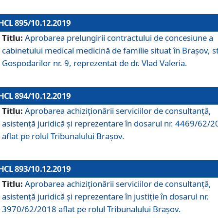
HCL 895/10.12.2019
Titlu:
Aprobarea prelungirii contractului de concesiune a
cabinetului medical medicină de familie situat în Braşov, st
Gospodarilor nr. 9, reprezentat de dr. Vlad Valeria.
HCL 894/10.12.2019
Titlu:
Aprobarea achiziţionării serviciilor de consultanţă,
asistenţă juridică şi reprezentare în dosarul nr. 4469/62/
aflat pe rolul Tribunalului Braşov.
HCL 893/10.12.2019
Titlu:
Aprobarea achiziţionării serviciilor de consultanţă,
asistenţă juridică şi reprezentare în justiţie în dosarul nr.
3970/62/2018 aflat pe rolul Tribunalului Braşov.