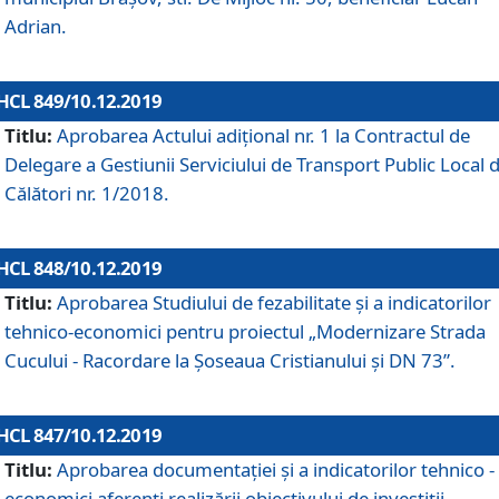
Adrian.
HCL 849/10.12.2019
Titlu:
Aprobarea Actului adiţional nr. 1 la Contractul de
Delegare a Gestiunii Serviciului de Transport Public Local 
Călători nr. 1/2018.
HCL 848/10.12.2019
Titlu:
Aprobarea Studiului de fezabilitate şi a indicatorilor
tehnico-economici pentru proiectul „Modernizare Strada
Cucului - Racordare la Șoseaua Cristianului și DN 73”.
HCL 847/10.12.2019
Titlu:
Aprobarea documentației și a indicatorilor tehnico -
economici aferenți realizării obiectivului de investiții