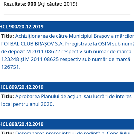
Rezultate:
900
(Ați căutat: 2019)
HCL 900/20.12.2019
Titlu:
Achiziționarea de către Municipiul Brașov a mărcilo
FOTBAL CLUB BRAȘOV S.A. înregistrate la OSIM sub num
de depozit M 2011 08622 respectiv sub număr de marcă
123248 și M 2011 08625 respectiv sub număr de marcă
126751.
HCL 899/20.12.2019
Titlu:
Aprobarea Planului de acţiuni sau lucrări de interes
local pentru anul 2020.
HCL 898/20.12.2019
Titlu:
Desemnarea preşedintelui de şedinţă al Consiliului