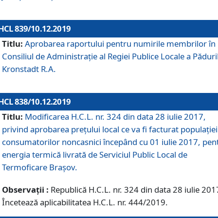
HCL 839/10.12.2019
Titlu:
Aprobarea raportului pentru numirile membrilor în
Consiliul de Administraţie al Regiei Publice Locale a Păduri
Kronstadt R.A.
HCL 838/10.12.2019
Titlu:
Modificarea H.C.L. nr. 324 din data 28 iulie 2017,
privind aprobarea preţului local ce va fi facturat populaţiei
consumatorilor noncasnici începând cu 01 iulie 2017, pen
energia termică livrată de Serviciul Public Local de
Termoficare Braşov.
Observații :
Republică H.C.L. nr. 324 din data 28 iulie 201
Încetează aplicabilitatea H.C.L. nr. 444/2019.