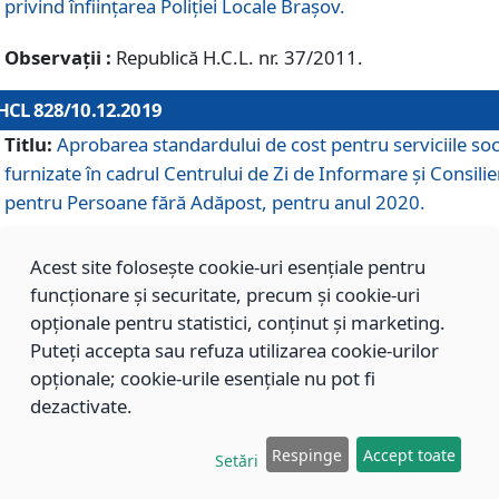
privind înființarea Poliției Locale Brașov.
Observații :
Republică H.C.L. nr. 37/2011.
HCL 828/10.12.2019
Titlu:
Aprobarea standardului de cost pentru serviciile soc
furnizate în cadrul Centrului de Zi de Informare și Consilie
pentru Persoane fără Adăpost, pentru anul 2020.
Acest site folosește cookie-uri esențiale pentru
HCL 827/10.12.2019
funcționare și securitate, precum și cookie-uri
Titlu:
Aprobarea standardului de cost pentru serviciile soc
opționale pentru statistici, conținut și marketing.
furnizate în cadrul Centrului Rezidențial pentru Persoane 
Puteți accepta sau refuza utilizarea cookie-urilor
Adăpost, pentru anul 2020.
opționale; cookie-urile esențiale nu pot fi
dezactivate.
HCL 826/10.12.2019
Respinge
Accept toate
Setări
Titlu:
Aprobarea standardului de cost pentru serviciile soc