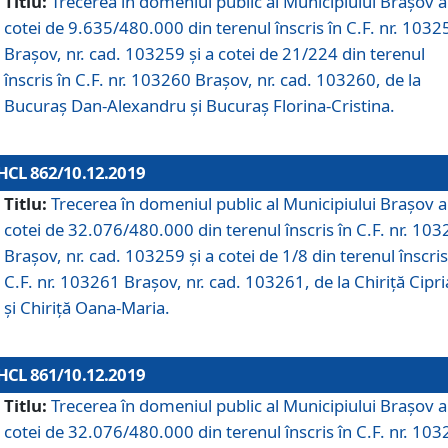
Titlu:
Trecerea în domeniul public al Municipiului Braşov a
cotei de 9.635/480.000 din terenul înscris în C.F. nr. 1032
Brașov, nr. cad. 103259 și a cotei de 21/224 din terenul
înscris în C.F. nr. 103260 Brașov, nr. cad. 103260, de la
Bucuraș Dan-Alexandru și Bucuraș Florina-Cristina.
HCL 862/10.12.2019
Titlu:
Trecerea în domeniul public al Municipiului Braşov a
cotei de 32.076/480.000 din terenul înscris în C.F. nr. 10
Brașov, nr. cad. 103259 și a cotei de 1/8 din terenul înscris
C.F. nr. 103261 Brașov, nr. cad. 103261, de la Chiriță Cipr
și Chiriță Oana-Maria.
HCL 861/10.12.2019
Titlu:
Trecerea în domeniul public al Municipiului Braşov a
cotei de 32.076/480.000 din terenul înscris în C.F. nr. 10