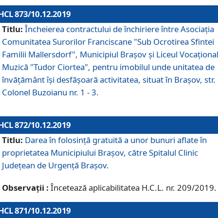
HCL 873/10.12.2019
Titlu:
Încheierea contractului de închiriere între Asociația
Comunitatea Surorilor Franciscane "Sub Ocrotirea Sfintei
Familii Mallersdorf", Municipiul Braşov şi Liceul Vocaționa
Muzică "Tudor Ciortea", pentru imobilul unde unitatea de
învățământ îşi desfăşoară activitatea, situat în Braşov, str.
Colonel Buzoianu nr. 1 - 3.
HCL 872/10.12.2019
Titlu:
Darea în folosinţă gratuită a unor bunuri aflate în
proprietatea Municipiului Braşov, către Spitalul Clinic
Judeţean de Urgenţă Braşov.
Observații :
Încetează aplicabilitatea H.C.L. nr. 209/2019.
HCL 871/10.12.2019