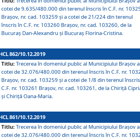
Titlu:
Trecerea în domeniul public al Municipiului Braşov a
cotei de 9.635/480.000 din terenul înscris în C.F. nr. 1032
Brașov, nr. cad. 103259 și a cotei de 21/224 din terenul
înscris în C.F. nr. 103260 Brașov, nr. cad. 103260, de la
Bucuraș Dan-Alexandru și Bucuraș Florina-Cristina.
HCL 862/10.12.2019
Titlu:
Trecerea în domeniul public al Municipiului Braşov a
cotei de 32.076/480.000 din terenul înscris în C.F. nr. 10
Brașov, nr. cad. 103259 și a cotei de 1/8 din terenul înscris
C.F. nr. 103261 Brașov, nr. cad. 103261, de la Chiriță Cipr
și Chiriță Oana-Maria.
HCL 861/10.12.2019
Titlu:
Trecerea în domeniul public al Municipiului Braşov a
cotei de 32.076/480.000 din terenul înscris în C.F. nr. 10