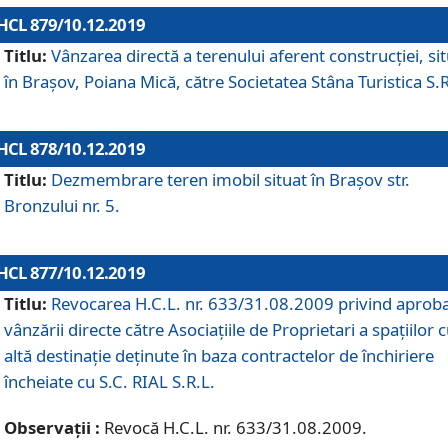
HCL 879/10.12.2019
Titlu:
Vânzarea directă a terenului aferent construcției, si
în Brașov, Poiana Mică, către Societatea Stâna Turistica S.R
HCL 878/10.12.2019
Titlu:
Dezmembrare teren imobil situat în Brașov str.
Bronzului nr. 5.
HCL 877/10.12.2019
Titlu:
Revocarea H.C.L. nr. 633/31.08.2009 privind aprob
vânzării directe către Asociațiile de Proprietari a spațiilor 
altă destinație deținute în baza contractelor de închiriere
încheiate cu S.C. RIAL S.R.L.
Observații :
Revocă H.C.L. nr. 633/31.08.2009.