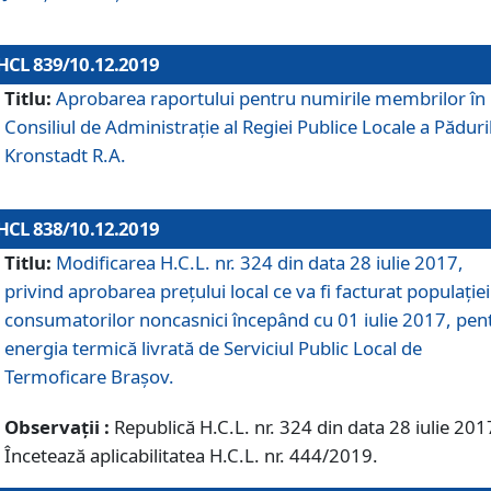
HCL 839/10.12.2019
Titlu:
Aprobarea raportului pentru numirile membrilor în
Consiliul de Administraţie al Regiei Publice Locale a Păduri
Kronstadt R.A.
HCL 838/10.12.2019
Titlu:
Modificarea H.C.L. nr. 324 din data 28 iulie 2017,
privind aprobarea preţului local ce va fi facturat populaţiei
consumatorilor noncasnici începând cu 01 iulie 2017, pen
energia termică livrată de Serviciul Public Local de
Termoficare Braşov.
Observații :
Republică H.C.L. nr. 324 din data 28 iulie 201
Încetează aplicabilitatea H.C.L. nr. 444/2019.