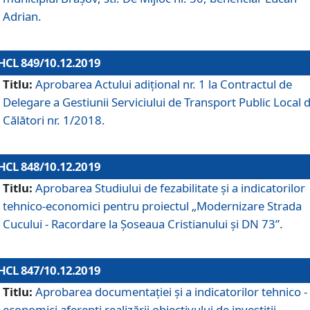
Adrian.
HCL 849/10.12.2019
Titlu:
Aprobarea Actului adiţional nr. 1 la Contractul de
Delegare a Gestiunii Serviciului de Transport Public Local 
Călători nr. 1/2018.
HCL 848/10.12.2019
Titlu:
Aprobarea Studiului de fezabilitate şi a indicatorilor
tehnico-economici pentru proiectul „Modernizare Strada
Cucului - Racordare la Șoseaua Cristianului și DN 73”.
HCL 847/10.12.2019
Titlu:
Aprobarea documentației și a indicatorilor tehnico -
economici aferenți realizării obiectivului de investiții