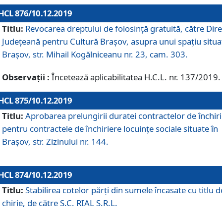
HCL 876/10.12.2019
Titlu:
Revocarea dreptului de folosinţă gratuită, către Dire
Judeţeană pentru Cultură Braşov, asupra unui spaţiu situa
Braşov, str. Mihail Kogălniceanu nr. 23, cam. 303.
Observații :
Încetează aplicabilitatea H.C.L. nr. 137/2019.
HCL 875/10.12.2019
Titlu:
Aprobarea prelungirii duratei contractelor de închir
pentru contractele de închiriere locuinţe sociale situate în
Braşov, str. Zizinului nr. 144.
HCL 874/10.12.2019
Titlu:
Stabilirea cotelor părți din sumele încasate cu titlu d
chirie, de către S.C. RIAL S.R.L.