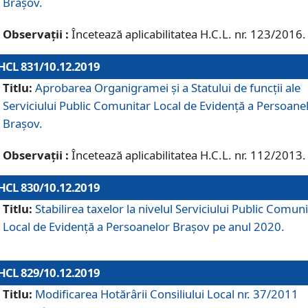
Brașov.
Observații :
Încetează aplicabilitatea H.C.L. nr. 123/2016.
HCL 831/10.12.2019
Titlu:
Aprobarea Organigramei și a Statului de funcții ale
Serviciului Public Comunitar Local de Evidență a Persoane
Brașov.
Observații :
Încetează aplicabilitatea H.C.L. nr. 112/2013.
HCL 830/10.12.2019
Titlu:
Stabilirea taxelor la nivelul Serviciului Public Comun
Local de Evidenţă a Persoanelor Braşov pe anul 2020.
HCL 829/10.12.2019
Titlu:
Modificarea Hotărârii Consiliului Local nr. 37/2011