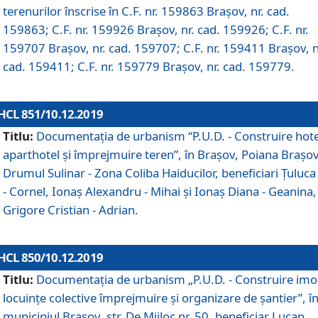
terenurilor înscrise în C.F. nr. 159863 Brașov, nr. cad.
159863; C.F. nr. 159926 Brașov, nr. cad. 159926; C.F. nr.
159707 Brașov, nr. cad. 159707; C.F. nr. 159411 Brașov, n
cad. 159411; C.F. nr. 159779 Brașov, nr. cad. 159779.
HCL 851/10.12.2019
Titlu:
Documentaţia de urbanism “P.U.D. - Construire hote
aparthotel şi împrejmuire teren”, în Braşov, Poiana Braşov
Drumul Sulinar - Zona Coliba Haiducilor, beneficiari Ţuluca
- Cornel, Ionaş Alexandru - Mihai şi Ionaş Diana - Geanina,
Grigore Cristian - Adrian.
HCL 850/10.12.2019
Titlu:
Documentaţia de urbanism „P.U.D. - Construire imo
locuințe colective împrejmuire și organizare de șantier”, î
municipiul Braşov, str. De Mijloc nr. 50, beneficiar Lucan