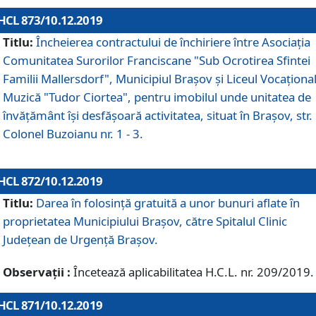
HCL 873/10.12.2019
Titlu:
Încheierea contractului de închiriere între Asociația
Comunitatea Surorilor Franciscane "Sub Ocrotirea Sfintei
Familii Mallersdorf", Municipiul Braşov şi Liceul Vocaționa
Muzică "Tudor Ciortea", pentru imobilul unde unitatea de
învățământ îşi desfăşoară activitatea, situat în Braşov, str.
Colonel Buzoianu nr. 1 - 3.
HCL 872/10.12.2019
Titlu:
Darea în folosinţă gratuită a unor bunuri aflate în
proprietatea Municipiului Braşov, către Spitalul Clinic
Judeţean de Urgenţă Braşov.
Observații :
Încetează aplicabilitatea H.C.L. nr. 209/2019.
HCL 871/10.12.2019