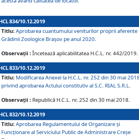
acesta având calitatea de locator.
HCL 834/10.12.2019
Titlu:
Aprobarea cuantumului veniturilor proprii aferente
Grădinii Zoologice Braşov pe anul 2020.
Observații :
Încetează aplicabilitatea H.C.L. nr. 442/2019.
HCL 833/10.12.2019
Titlu:
Modificarea Anexei la H.C.L. nr. 252 din 30 mai 201
privind aprobarea Actului constitutiv al S.C. RIAL S.R.L.
Observații :
Republică H.C.L. nr. 252 din 30 mai 2018.
HCL 832/10.12.2019
Titlu:
Aprobarea Regulamentului de Organizare și
Funcționare al Serviciului Public de Administrare Creșe