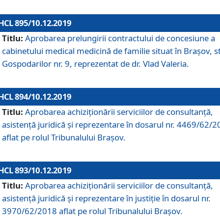
HCL 895/10.12.2019
Titlu:
Aprobarea prelungirii contractului de concesiune a
cabinetului medical medicină de familie situat în Braşov, st
Gospodarilor nr. 9, reprezentat de dr. Vlad Valeria.
HCL 894/10.12.2019
Titlu:
Aprobarea achiziţionării serviciilor de consultanţă,
asistenţă juridică şi reprezentare în dosarul nr. 4469/62/
aflat pe rolul Tribunalului Braşov.
HCL 893/10.12.2019
Titlu:
Aprobarea achiziţionării serviciilor de consultanţă,
asistenţă juridică şi reprezentare în justiţie în dosarul nr.
3970/62/2018 aflat pe rolul Tribunalului Braşov.