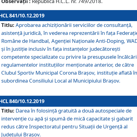
Observații :
Republică H.C.L. nr. 749/2018.
HCL 841/10.12.2019
Titlu:
Aprobarea achiziționării serviciilor de consultanță,
asistență juridică, în vederea reprezentării în fața Federați
Române de Handbal, Agenției Naționale Anti-Doping, WA
și în justiție inclusiv în fața instanțelor judecătorești
competente specializate cu privire la presupusele încălcări
regulamentelor instituțiilor menționate anterior, de către
Clubul Sportiv Municipal Corona Braşov, instituție aflată î
subordinea Consiliului Local al Municipiului Brașov.
HCL 840/10.12.2019
Titlu:
Darea în folosință gratuită a două autospeciale de
intervenție cu apă și spumă de mică capacitate și gabarit
redus către Inspectoratul pentru Situaţii de Urgenţă al
Judeţului Brașov.