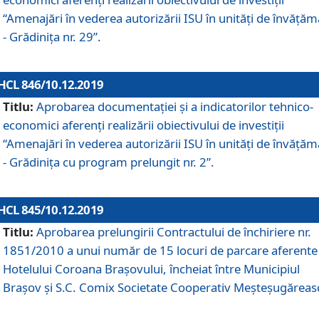
“Amenajări în vederea autorizării ISU în unități de învăță
- Grădinița nr. 29”.
HCL 846/10.12.2019
Titlu:
Aprobarea documentației și a indicatorilor tehnico-
economici aferenți realizării obiectivului de investiții
“Amenajări în vederea autorizării ISU în unități de învăță
- Grădinița cu program prelungit nr. 2”.
HCL 845/10.12.2019
Titlu:
Aprobarea prelungirii Contractului de închiriere nr.
1851/2010 a unui număr de 15 locuri de parcare aferente
Hotelului Coroana Brașovului, încheiat între Municipiul
Braşov şi S.C. Comix Societate Cooperativ Meşteşugăreas