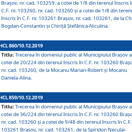
Brașov, nr. cad. 103259, a cotei de 1/8 din terenul înscris î
C.F. nr. 103260, nr. cad. 103260 și a cotei de 1/8 din teren
înscris în C.F. nr. 103261 Brașov, nr. cad. 103261, de la Chi
Bogdan-Constantin și Chiriță Ștefănica-Niculina.
HCL 860/10.12.2019
Titlu:
Trecerea în domeniul public al Municipiului Braşov a
cotei de 20/224 din terenul înscris în C.F. nr. 103260 Braș
nr. cad. 103260, de la Mocanu Marian-Robert și Mocanu
Daniela-Alina.
HCL 859/10.12.2019
Titlu:
Trecerea în domeniul public al Municipiului Braşov a
cotei de 36/224 din terenul înscris în C.F. nr. 103260 Braș
nr. cad. 103260 și a cotei de 9/48 din terenul înscris în C.F.
103261 Brașov, nr. cad. 103261, de la Spiridon Neculai-