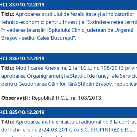
HCL 837/10.12.2019
Titlu:
Aprobarea studiului de fezabilitate și a indicatorilor
tehnico-economici pentru Investiția “Extindere rețea term
în vederea branșării Spitalului Clinic Județean de Urgență
Brașov - sediul Calea București”.
HCL 836/10.12.2019
Titlu:
Modificarea Anexei nr. 2 la H.C.L. nr. 108/2013 priv
aprobarea Organigramei şi a Statului de funcții ale Serviciu
pentru Gestionarea Câinilor fără Stăpân Brașov, republica
Observații :
Republică H.C.L. nr. 108/2013.
HCL 835/10.12.2019
Titlu:
Aprobarea încheierii actului adițional nr. 3 la contrac
de închiriere nr. 2/24.03.2017, cu S.C. STUPINIREZ S.R.L.,