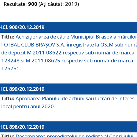
Rezultate:
900
(Ați căutat: 2019)
HCL 900/20.12.2019
Titlu:
Achiziționarea de către Municipiul Brașov a mărcilo
FOTBAL CLUB BRAȘOV S.A. înregistrate la OSIM sub num
de depozit M 2011 08622 respectiv sub număr de marcă
123248 și M 2011 08625 respectiv sub număr de marcă
126751.
HCL 899/20.12.2019
Titlu:
Aprobarea Planului de acţiuni sau lucrări de interes
local pentru anul 2020.
HCL 898/20.12.2019
Titlu:
Desemnarea preşedintelui de şedinţă al Consiliului