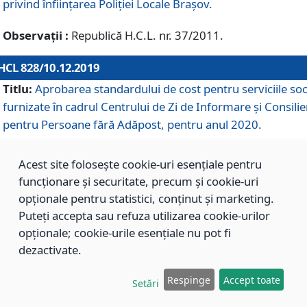
privind înființarea Poliției Locale Brașov.
Observații :
Republică H.C.L. nr. 37/2011.
HCL 828/10.12.2019
Titlu:
Aprobarea standardului de cost pentru serviciile soc
furnizate în cadrul Centrului de Zi de Informare și Consilie
pentru Persoane fără Adăpost, pentru anul 2020.
Acest site folosește cookie-uri esențiale pentru
HCL 827/10.12.2019
funcționare și securitate, precum și cookie-uri
Titlu:
Aprobarea standardului de cost pentru serviciile soc
opționale pentru statistici, conținut și marketing.
furnizate în cadrul Centrului Rezidențial pentru Persoane 
Puteți accepta sau refuza utilizarea cookie-urilor
Adăpost, pentru anul 2020.
opționale; cookie-urile esențiale nu pot fi
dezactivate.
HCL 826/10.12.2019
Respinge
Accept toate
Setări
Titlu:
Aprobarea standardului de cost pentru serviciile soc