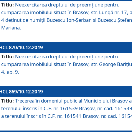
Titlu:
Neexercitarea dreptului de preemţiune pentru
cumpărarea imobilului situat în Braşov, str. Lungă nr. 17, 
4 deţinut de numiţii Buzescu Ion-Şerban și Buzescu Ştefan
Mariana.
HCL 870/10.12.2019
Titlu:
Neexercitarea dreptului de preemţiune pentru
cumpărarea imobilului situat în Braşov, str. George Bariţiu
4, ap. 9.
HCL 869/10.12.2019
Titlu:
Trecerea în domeniul public al Municipiului Braşov a
terenului înscris în C.F. nr. 161539 Brașov, nr. cad. 161539
a terenului înscris în C.F. nr. 161541 Brașov, nr. cad. 1615