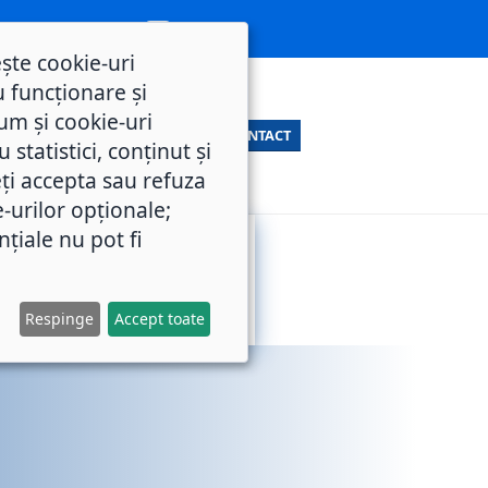
ește cookie-uri
 funcționare și
um și cookie-uri
CONTACT
statistici, conținut și
ți accepta sau refuza
e-urilor opționale;
nțiale nu pot fi
SERVICII
M.O.L.
PUBLICE
Respinge
Accept toate