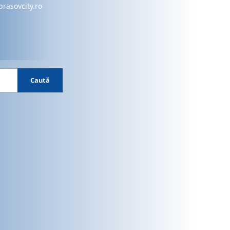
brasovcity.ro
Caută