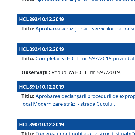
HCL 893/10.12.2019
Titlu:
Aprobarea achiziţionării serviciilor de consu
HCL 892/10.12.2019
Titlu:
Completarea H.C.L. nr. 597/2019 privind alip
Observații :
Republică H.C.L. nr. 597/2019.
HCL 891/10.12.2019
Titlu:
Aprobarea declanșării procedurii de expropri
local Modernizare străzi - strada Cucului.
HCL 890/10.12.2019
Titlu:
Trecerea unor imobile - construcții situate 