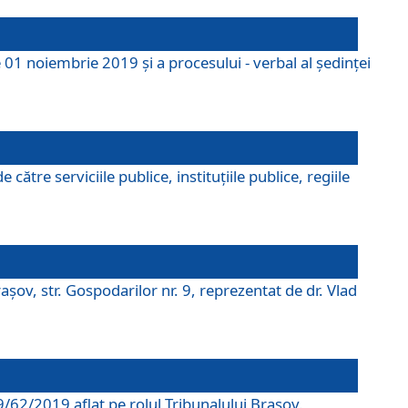
 01 noiembrie 2019 și a procesului - verbal al ședinței
tre serviciile publice, instituțiile publice, regiile
şov, str. Gospodarilor nr. 9, reprezentat de dr. Vlad
69/62/2019 aflat pe rolul Tribunalului Braşov.