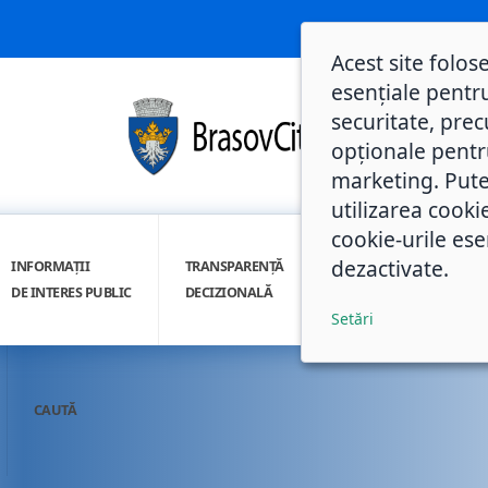
Acest site folos
esențiale pentru
securitate, prec
opționale pentru 
marketing. Pute
utilizarea cooki
cookie-urile ese
dezactivate.
INFORMAȚII
TRANSPARENȚĂ
INTEGRITATE
DE INTERES PUBLIC
DECIZIONALĂ
INSTITUȚIONALĂ
Setări
CAUTĂ