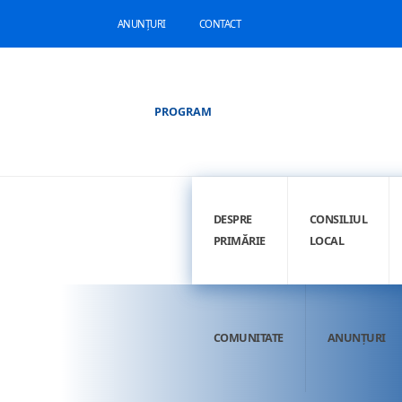
ANUNȚURI
CONTACT
PROGRAM
DESPRE
CONSILIUL
PRIMĂRIE
LOCAL
COMUNITATE
ANUNȚURI