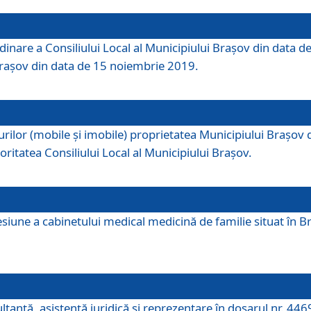
dinare a Consiliului Local al Municipiului Brașov din data de
 Brașov din data de 15 noiembrie 2019.
or (mobile și imobile) proprietatea Municipiului Brașov de că
oritatea Consiliului Local al Municipiului Brașov.
iune a cabinetului medical medicină de familie situat în Bra
ultanţă, asistenţă juridică şi reprezentare în dosarul nr. 44