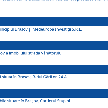
icipiul Brașov și Medeuropa Investiții S.R.L.
şov a imobilului strada Vânătorului.
 situat în Brașov, B-dul Gării nr. 24 A.
ile situate în Braşov, Cartierul Stupini.