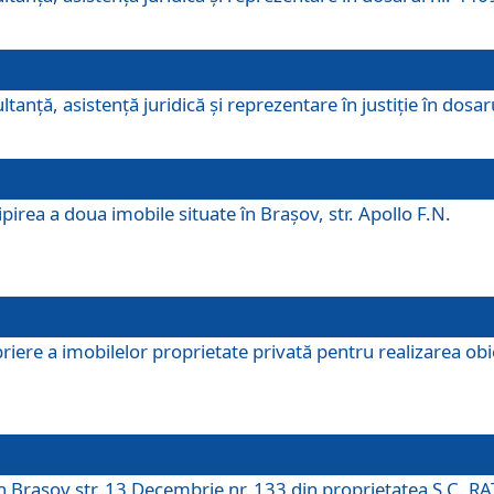
ltanţă, asistenţă juridică şi reprezentare în justiţie în dosa
irea a doua imobile situate în Brașov, str. Apollo F.N.
ere a imobilelor proprietate privată pentru realizarea obiect
în Brașov str. 13 Decembrie nr. 133 din proprietatea S.C. RA