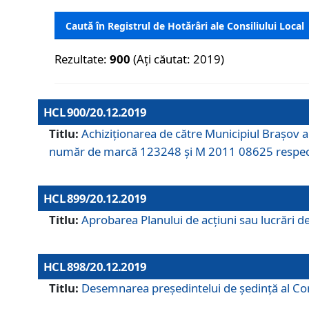
Caută în Registrul de Hotărâri ale Consiliului Local
Rezultate:
900
(Ați căutat: 2019)
HCL 900/20.12.2019
Titlu:
Achiziționarea de către Municipiul Brașov
număr de marcă 123248 și M 2011 08625 respec
HCL 899/20.12.2019
Titlu:
Aprobarea Planului de acţiuni sau lucrări d
HCL 898/20.12.2019
Titlu:
Desemnarea preşedintelui de şedinţă al Cons