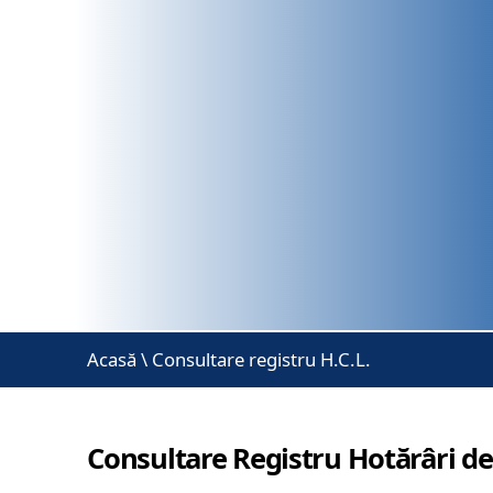
Acasă
\
Consultare registru H.C.L.
Consultare Registru Hotărâri de