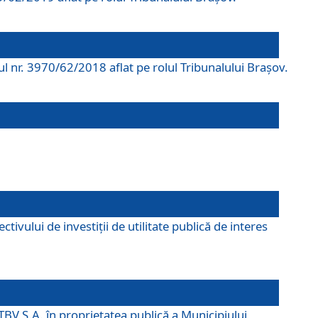
rul nr. 3970/62/2018 aflat pe rolul Tribunalului Braşov.
ivului de investiții de utilitate publică de interes
TBV S.A. în proprietatea publică a Municipiului