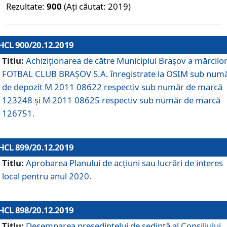
Rezultate:
900
(Ați căutat: 2019)
HCL 900/20.12.2019
Titlu:
Achiziționarea de către Municipiul Brașov a mărcilo
FOTBAL CLUB BRAȘOV S.A. înregistrate la OSIM sub num
de depozit M 2011 08622 respectiv sub număr de marcă
123248 și M 2011 08625 respectiv sub număr de marcă
126751.
HCL 899/20.12.2019
Titlu:
Aprobarea Planului de acţiuni sau lucrări de interes
local pentru anul 2020.
HCL 898/20.12.2019
Titlu:
Desemnarea preşedintelui de şedinţă al Consiliului