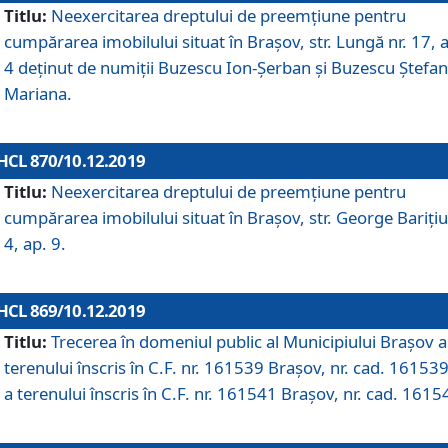
Titlu:
Neexercitarea dreptului de preemţiune pentru
cumpărarea imobilului situat în Braşov, str. Lungă nr. 17, 
4 deţinut de numiţii Buzescu Ion-Şerban și Buzescu Ştefan
Mariana.
HCL 870/10.12.2019
Titlu:
Neexercitarea dreptului de preemţiune pentru
cumpărarea imobilului situat în Braşov, str. George Bariţiu
4, ap. 9.
HCL 869/10.12.2019
Titlu:
Trecerea în domeniul public al Municipiului Braşov a
terenului înscris în C.F. nr. 161539 Brașov, nr. cad. 161539
a terenului înscris în C.F. nr. 161541 Brașov, nr. cad. 1615