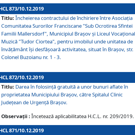
HCL 873/10.12.2019
Titlu:
Încheierea contractului de închiriere între Asociația
Comunitatea Surorilor Franciscane "Sub Ocrotirea Sfintei
Familii Mallersdorf", Municipiul Braşov şi Liceul Vocaționa
Muzică "Tudor Ciortea", pentru imobilul unde unitatea de
învățământ îşi desfăşoară activitatea, situat în Braşov, str.
Colonel Buzoianu nr. 1 - 3.
HCL 872/10.12.2019
Titlu:
Darea în folosinţă gratuită a unor bunuri aflate în
proprietatea Municipiului Braşov, către Spitalul Clinic
Judeţean de Urgenţă Braşov.
Observații :
Încetează aplicabilitatea H.C.L. nr. 209/2019.
HCL 871/10.12.2019