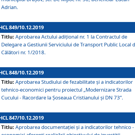
Adrian.
HCL 849/10.12.2019
Titlu:
Aprobarea Actului adiţional nr. 1 la Contractul de
Delegare a Gestiunii Serviciului de Transport Public Local 
Călători nr. 1/2018.
HCL 848/10.12.2019
Titlu:
Aprobarea Studiului de fezabilitate şi a indicatorilor
tehnico-economici pentru proiectul „Modernizare Strada
Cucului - Racordare la Șoseaua Cristianului și DN 73”.
HCL 847/10.12.2019
Titlu:
Aprobarea documentației și a indicatorilor tehnico -
economici aferenți realizării obiectivului de investiții