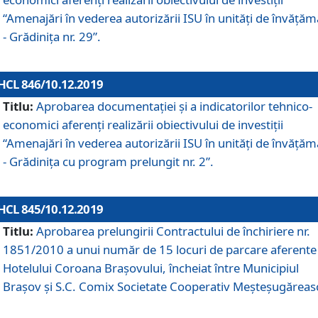
“Amenajări în vederea autorizării ISU în unități de învăță
- Grădinița nr. 29”.
HCL 846/10.12.2019
Titlu:
Aprobarea documentației și a indicatorilor tehnico-
economici aferenți realizării obiectivului de investiții
“Amenajări în vederea autorizării ISU în unități de învăță
- Grădinița cu program prelungit nr. 2”.
HCL 845/10.12.2019
Titlu:
Aprobarea prelungirii Contractului de închiriere nr.
1851/2010 a unui număr de 15 locuri de parcare aferente
Hotelului Coroana Brașovului, încheiat între Municipiul
Braşov şi S.C. Comix Societate Cooperativ Meşteşugăreas