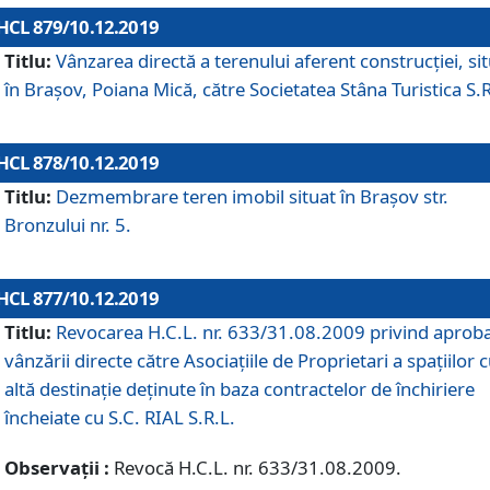
HCL 879/10.12.2019
Titlu:
Vânzarea directă a terenului aferent construcției, si
în Brașov, Poiana Mică, către Societatea Stâna Turistica S.R
HCL 878/10.12.2019
Titlu:
Dezmembrare teren imobil situat în Brașov str.
Bronzului nr. 5.
HCL 877/10.12.2019
Titlu:
Revocarea H.C.L. nr. 633/31.08.2009 privind aprob
vânzării directe către Asociațiile de Proprietari a spațiilor 
altă destinație deținute în baza contractelor de închiriere
încheiate cu S.C. RIAL S.R.L.
Observații :
Revocă H.C.L. nr. 633/31.08.2009.