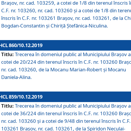
Brașov, nr. cad. 103259, a cotei de 1/8 din terenul înscris î
C.F. nr. 103260, nr. cad. 103260 și a cotei de 1/8 din teren
înscris în C.F. nr. 103261 Brașov, nr. cad. 103261, de la Chi
Bogdan-Constantin și Chiriță Ștefănica-Niculina.
HCL 860/10.12.2019
Titlu:
Trecerea în domeniul public al Municipiului Braşov a
cotei de 20/224 din terenul înscris în C.F. nr. 103260 Braș
nr. cad. 103260, de la Mocanu Marian-Robert și Mocanu
Daniela-Alina.
HCL 859/10.12.2019
Titlu:
Trecerea în domeniul public al Municipiului Braşov a
cotei de 36/224 din terenul înscris în C.F. nr. 103260 Braș
nr. cad. 103260 și a cotei de 9/48 din terenul înscris în C.F.
103261 Brașov, nr. cad. 103261, de la Spiridon Neculai-