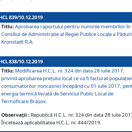
HCL 839/10.12.2019
Titlu:
Aprobarea raportului pentru numirile membrilor în
Consiliul de Administraţie al Regiei Publice Locale a Păduri
Kronstadt R.A.
HCL 838/10.12.2019
Titlu:
Modificarea H.C.L. nr. 324 din data 28 iulie 2017,
privind aprobarea preţului local ce va fi facturat populaţiei
consumatorilor noncasnici începând cu 01 iulie 2017, pen
energia termică livrată de Serviciul Public Local de
Termoficare Braşov.
Observații :
Republică H.C.L. nr. 324 din data 28 iulie 201
Încetează aplicabilitatea H.C.L. nr. 444/2019.