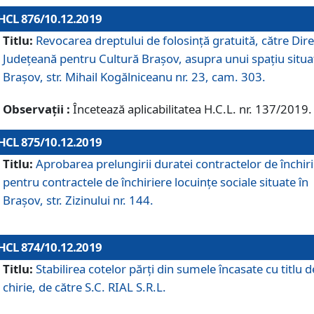
HCL 876/10.12.2019
Titlu:
Revocarea dreptului de folosinţă gratuită, către Dire
Judeţeană pentru Cultură Braşov, asupra unui spaţiu situa
Braşov, str. Mihail Kogălniceanu nr. 23, cam. 303.
Observații :
Încetează aplicabilitatea H.C.L. nr. 137/2019.
HCL 875/10.12.2019
Titlu:
Aprobarea prelungirii duratei contractelor de închir
pentru contractele de închiriere locuinţe sociale situate în
Braşov, str. Zizinului nr. 144.
HCL 874/10.12.2019
Titlu:
Stabilirea cotelor părți din sumele încasate cu titlu d
chirie, de către S.C. RIAL S.R.L.