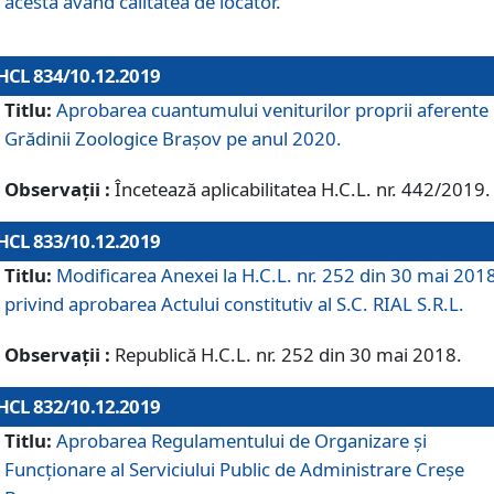
acesta având calitatea de locator.
HCL 834/10.12.2019
Titlu:
Aprobarea cuantumului veniturilor proprii aferente
Grădinii Zoologice Braşov pe anul 2020.
Observații :
Încetează aplicabilitatea H.C.L. nr. 442/2019.
HCL 833/10.12.2019
Titlu:
Modificarea Anexei la H.C.L. nr. 252 din 30 mai 201
privind aprobarea Actului constitutiv al S.C. RIAL S.R.L.
Observații :
Republică H.C.L. nr. 252 din 30 mai 2018.
HCL 832/10.12.2019
Titlu:
Aprobarea Regulamentului de Organizare și
Funcționare al Serviciului Public de Administrare Creșe