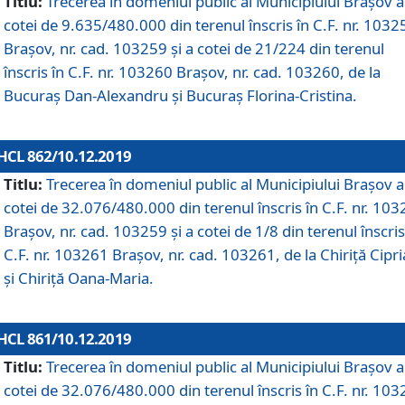
Titlu:
Trecerea în domeniul public al Municipiului Braşov a
cotei de 9.635/480.000 din terenul înscris în C.F. nr. 1032
Brașov, nr. cad. 103259 și a cotei de 21/224 din terenul
înscris în C.F. nr. 103260 Brașov, nr. cad. 103260, de la
Bucuraș Dan-Alexandru și Bucuraș Florina-Cristina.
HCL 862/10.12.2019
Titlu:
Trecerea în domeniul public al Municipiului Braşov a
cotei de 32.076/480.000 din terenul înscris în C.F. nr. 10
Brașov, nr. cad. 103259 și a cotei de 1/8 din terenul înscris
C.F. nr. 103261 Brașov, nr. cad. 103261, de la Chiriță Cipr
și Chiriță Oana-Maria.
HCL 861/10.12.2019
Titlu:
Trecerea în domeniul public al Municipiului Braşov a
cotei de 32.076/480.000 din terenul înscris în C.F. nr. 10