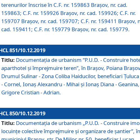
terenurilor înscrise în C.F. nr. 159863 Brașov, nr. cad.
159863; C.F. nr. 159926 Brașov, nr. cad. 159926; C.F. nr.
159707 Brașov, nr. cad. 159707; C.F. nr. 159411 Brașov, n
cad. 159411; C.F. nr. 159779 Brașov, nr. cad. 159779.
HCL 851/10.12.2019
Titlu:
Documentaţia de urbanism “P.U.D. - Construire hote
aparthotel şi împrejmuire teren”, în Braşov, Poiana Braşov
Drumul Sulinar - Zona Coliba Haiducilor, beneficiari Ţuluca
- Cornel, Ionaş Alexandru - Mihai şi Ionaş Diana - Geanina,
Grigore Cristian - Adrian.
HCL 850/10.12.2019
Titlu:
Documentaţia de urbanism „P.U.D. - Construire imo
locuințe colective împrejmuire și organizare de șantier”, î
municipiul Braşov, str. De Mijloc nr. 50, beneficiar Lucan