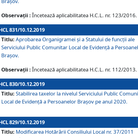
Brașov.
Observații :
Încetează aplicabilitatea H.C.L. nr. 123/2016.
HCL 831/10.12.2019
Titlu:
Aprobarea Organigramei și a Statului de funcții ale
Serviciului Public Comunitar Local de Evidență a Persoane
Brașov.
Observații :
Încetează aplicabilitatea H.C.L. nr. 112/2013.
HCL 830/10.12.2019
Titlu:
Stabilirea taxelor la nivelul Serviciului Public Comun
Local de Evidenţă a Persoanelor Braşov pe anul 2020.
HCL 829/10.12.2019
Titlu:
Modificarea Hotărârii Consiliului Local nr. 37/2011