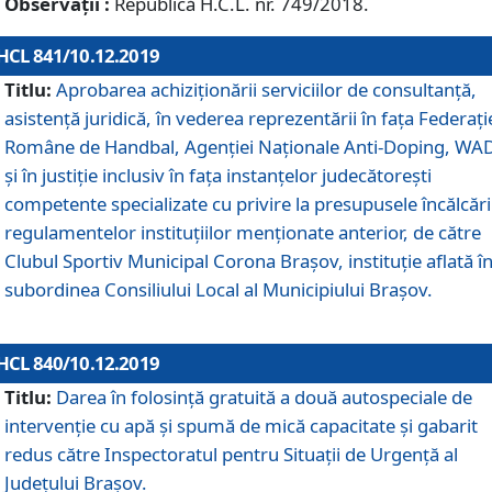
Observații :
Republică H.C.L. nr. 749/2018.
HCL 841/10.12.2019
Titlu:
Aprobarea achiziționării serviciilor de consultanță,
asistență juridică, în vederea reprezentării în fața Federați
Române de Handbal, Agenției Naționale Anti-Doping, WA
și în justiție inclusiv în fața instanțelor judecătorești
competente specializate cu privire la presupusele încălcări
regulamentelor instituțiilor menționate anterior, de către
Clubul Sportiv Municipal Corona Braşov, instituție aflată î
subordinea Consiliului Local al Municipiului Brașov.
HCL 840/10.12.2019
Titlu:
Darea în folosință gratuită a două autospeciale de
intervenție cu apă și spumă de mică capacitate și gabarit
redus către Inspectoratul pentru Situaţii de Urgenţă al
Judeţului Brașov.