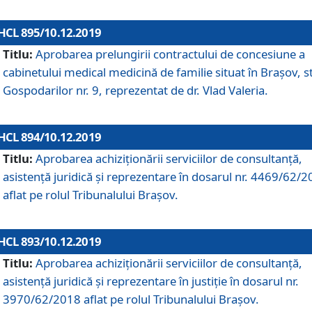
HCL 895/10.12.2019
Titlu:
Aprobarea prelungirii contractului de concesiune a
cabinetului medical medicină de familie situat în Braşov, st
Gospodarilor nr. 9, reprezentat de dr. Vlad Valeria.
HCL 894/10.12.2019
Titlu:
Aprobarea achiziţionării serviciilor de consultanţă,
asistenţă juridică şi reprezentare în dosarul nr. 4469/62/
aflat pe rolul Tribunalului Braşov.
HCL 893/10.12.2019
Titlu:
Aprobarea achiziţionării serviciilor de consultanţă,
asistenţă juridică şi reprezentare în justiţie în dosarul nr.
3970/62/2018 aflat pe rolul Tribunalului Braşov.