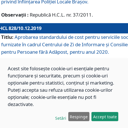
privind înființarea Poliției Locale Brașov.
Observații :
Republică H.C.L. nr. 37/2011.
HCL 828/10.12.2019
Titlu:
Aprobarea standardului de cost pentru serviciile soc
furnizate în cadrul Centrului de Zi de Informare și Consilie
pentru Persoane fără Adăpost, pentru anul 2020.
Acest site folosește cookie-uri esențiale pentru
HCL 827/10.12.2019
funcționare și securitate, precum și cookie-uri
Titlu:
Aprobarea standardului de cost pentru serviciile soc
opționale pentru statistici, conținut și marketing.
furnizate în cadrul Centrului Rezidențial pentru Persoane 
Puteți accepta sau refuza utilizarea cookie-urilor
Adăpost, pentru anul 2020.
opționale; cookie-urile esențiale nu pot fi
dezactivate.
HCL 826/10.12.2019
Respinge
Accept toate
Setări
Titlu:
Aprobarea standardului de cost pentru serviciile soc