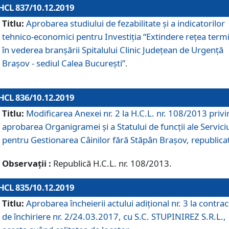
HCL 837/10.12.2019
Titlu:
Aprobarea studiului de fezabilitate și a indicatorilor
tehnico-economici pentru Investiția “Extindere rețea term
în vederea branșării Spitalului Clinic Județean de Urgență
Brașov - sediul Calea București”.
HCL 836/10.12.2019
Titlu:
Modificarea Anexei nr. 2 la H.C.L. nr. 108/2013 priv
aprobarea Organigramei şi a Statului de funcții ale Serviciu
pentru Gestionarea Câinilor fără Stăpân Brașov, republica
Observații :
Republică H.C.L. nr. 108/2013.
HCL 835/10.12.2019
Titlu:
Aprobarea încheierii actului adițional nr. 3 la contrac
de închiriere nr. 2/24.03.2017, cu S.C. STUPINIREZ S.R.L.,