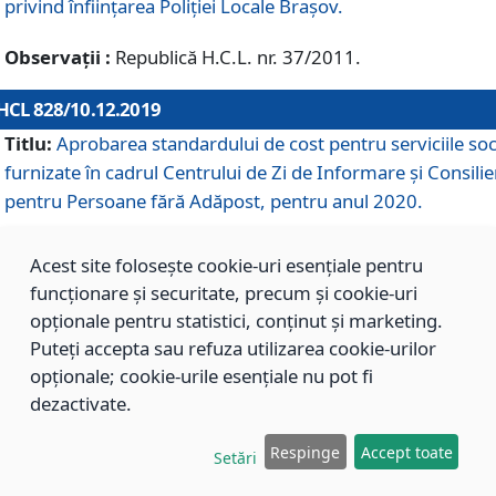
privind înființarea Poliției Locale Brașov.
Observații :
Republică H.C.L. nr. 37/2011.
HCL 828/10.12.2019
Titlu:
Aprobarea standardului de cost pentru serviciile soc
furnizate în cadrul Centrului de Zi de Informare și Consilie
pentru Persoane fără Adăpost, pentru anul 2020.
Acest site folosește cookie-uri esențiale pentru
HCL 827/10.12.2019
funcționare și securitate, precum și cookie-uri
Titlu:
Aprobarea standardului de cost pentru serviciile soc
opționale pentru statistici, conținut și marketing.
furnizate în cadrul Centrului Rezidențial pentru Persoane 
Puteți accepta sau refuza utilizarea cookie-urilor
Adăpost, pentru anul 2020.
opționale; cookie-urile esențiale nu pot fi
dezactivate.
HCL 826/10.12.2019
Respinge
Accept toate
Setări
Titlu:
Aprobarea standardului de cost pentru serviciile soc