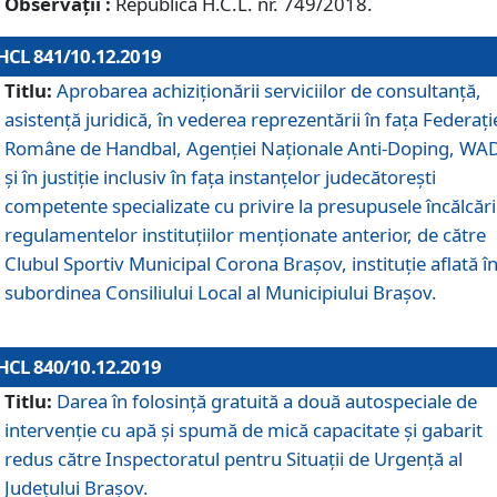
Observații :
Republică H.C.L. nr. 749/2018.
HCL 841/10.12.2019
Titlu:
Aprobarea achiziționării serviciilor de consultanță,
asistență juridică, în vederea reprezentării în fața Federați
Române de Handbal, Agenției Naționale Anti-Doping, WA
și în justiție inclusiv în fața instanțelor judecătorești
competente specializate cu privire la presupusele încălcări
regulamentelor instituțiilor menționate anterior, de către
Clubul Sportiv Municipal Corona Braşov, instituție aflată î
subordinea Consiliului Local al Municipiului Brașov.
HCL 840/10.12.2019
Titlu:
Darea în folosință gratuită a două autospeciale de
intervenție cu apă și spumă de mică capacitate și gabarit
redus către Inspectoratul pentru Situaţii de Urgenţă al
Judeţului Brașov.