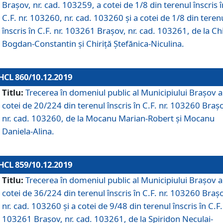
Brașov, nr. cad. 103259, a cotei de 1/8 din terenul înscris î
C.F. nr. 103260, nr. cad. 103260 și a cotei de 1/8 din teren
înscris în C.F. nr. 103261 Brașov, nr. cad. 103261, de la Chi
Bogdan-Constantin și Chiriță Ștefănica-Niculina.
HCL 860/10.12.2019
Titlu:
Trecerea în domeniul public al Municipiului Braşov a
cotei de 20/224 din terenul înscris în C.F. nr. 103260 Braș
nr. cad. 103260, de la Mocanu Marian-Robert și Mocanu
Daniela-Alina.
HCL 859/10.12.2019
Titlu:
Trecerea în domeniul public al Municipiului Braşov a
cotei de 36/224 din terenul înscris în C.F. nr. 103260 Braș
nr. cad. 103260 și a cotei de 9/48 din terenul înscris în C.F.
103261 Brașov, nr. cad. 103261, de la Spiridon Neculai-