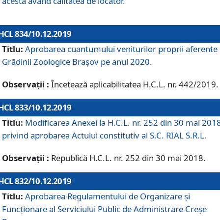
acesta având calitatea de locator.
HCL 834/10.12.2019
Titlu:
Aprobarea cuantumului veniturilor proprii aferente
Grădinii Zoologice Braşov pe anul 2020.
Observații :
Încetează aplicabilitatea H.C.L. nr. 442/2019.
HCL 833/10.12.2019
Titlu:
Modificarea Anexei la H.C.L. nr. 252 din 30 mai 201
privind aprobarea Actului constitutiv al S.C. RIAL S.R.L.
Observații :
Republică H.C.L. nr. 252 din 30 mai 2018.
HCL 832/10.12.2019
Titlu:
Aprobarea Regulamentului de Organizare și
Funcționare al Serviciului Public de Administrare Creșe