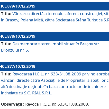
HCL 879/10.12.2019
Titlu:
Vânzarea directă a terenului aferent construcției, si
în Brașov, Poiana Mică, către Societatea Stâna Turistica S.R
HCL 878/10.12.2019
Titlu:
Dezmembrare teren imobil situat în Brașov str.
Bronzului nr. 5.
HCL 877/10.12.2019
Titlu:
Revocarea H.C.L. nr. 633/31.08.2009 privind aprob
vânzării directe către Asociațiile de Proprietari a spațiilor 
altă destinație deținute în baza contractelor de închiriere
încheiate cu S.C. RIAL S.R.L.
Observații :
Revocă H.C.L. nr. 633/31.08.2009.