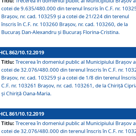
Titlu:
Trecerea în domeniul public al Municipiului Braşov a
cotei de 9.635/480.000 din terenul înscris în C.F. nr. 1032
Brașov, nr. cad. 103259 și a cotei de 21/224 din terenul
înscris în C.F. nr. 103260 Brașov, nr. cad. 103260, de la
Bucuraș Dan-Alexandru și Bucuraș Florina-Cristina.
HCL 862/10.12.2019
Titlu:
Trecerea în domeniul public al Municipiului Braşov a
cotei de 32.076/480.000 din terenul înscris în C.F. nr. 10
Brașov, nr. cad. 103259 și a cotei de 1/8 din terenul înscris
C.F. nr. 103261 Brașov, nr. cad. 103261, de la Chiriță Cipr
și Chiriță Oana-Maria.
HCL 861/10.12.2019
Titlu:
Trecerea în domeniul public al Municipiului Braşov a
cotei de 32.076/480.000 din terenul înscris în C.F. nr. 10