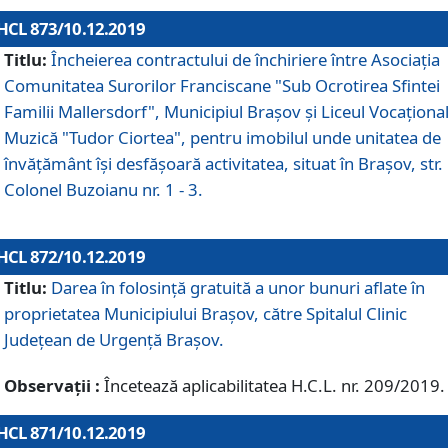
HCL 873/10.12.2019
Titlu:
Încheierea contractului de închiriere între Asociația
Comunitatea Surorilor Franciscane "Sub Ocrotirea Sfintei
Familii Mallersdorf", Municipiul Braşov şi Liceul Vocaționa
Muzică "Tudor Ciortea", pentru imobilul unde unitatea de
învățământ îşi desfăşoară activitatea, situat în Braşov, str.
Colonel Buzoianu nr. 1 - 3.
HCL 872/10.12.2019
Titlu:
Darea în folosinţă gratuită a unor bunuri aflate în
proprietatea Municipiului Braşov, către Spitalul Clinic
Judeţean de Urgenţă Braşov.
Observații :
Încetează aplicabilitatea H.C.L. nr. 209/2019.
HCL 871/10.12.2019