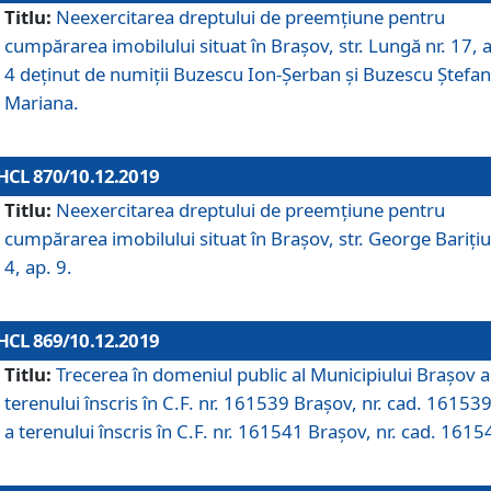
Titlu:
Neexercitarea dreptului de preemţiune pentru
cumpărarea imobilului situat în Braşov, str. Lungă nr. 17, 
4 deţinut de numiţii Buzescu Ion-Şerban și Buzescu Ştefan
Mariana.
HCL 870/10.12.2019
Titlu:
Neexercitarea dreptului de preemţiune pentru
cumpărarea imobilului situat în Braşov, str. George Bariţiu
4, ap. 9.
HCL 869/10.12.2019
Titlu:
Trecerea în domeniul public al Municipiului Braşov a
terenului înscris în C.F. nr. 161539 Brașov, nr. cad. 161539
a terenului înscris în C.F. nr. 161541 Brașov, nr. cad. 1615