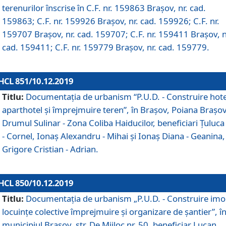
terenurilor înscrise în C.F. nr. 159863 Brașov, nr. cad.
159863; C.F. nr. 159926 Brașov, nr. cad. 159926; C.F. nr.
159707 Brașov, nr. cad. 159707; C.F. nr. 159411 Brașov, n
cad. 159411; C.F. nr. 159779 Brașov, nr. cad. 159779.
HCL 851/10.12.2019
Titlu:
Documentaţia de urbanism “P.U.D. - Construire hote
aparthotel şi împrejmuire teren”, în Braşov, Poiana Braşov
Drumul Sulinar - Zona Coliba Haiducilor, beneficiari Ţuluca
- Cornel, Ionaş Alexandru - Mihai şi Ionaş Diana - Geanina,
Grigore Cristian - Adrian.
HCL 850/10.12.2019
Titlu:
Documentaţia de urbanism „P.U.D. - Construire imo
locuințe colective împrejmuire și organizare de șantier”, î
municipiul Braşov, str. De Mijloc nr. 50, beneficiar Lucan