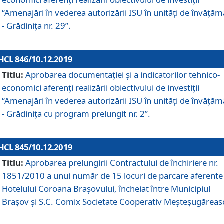
“Amenajări în vederea autorizării ISU în unități de învăță
- Grădinița nr. 29”.
HCL 846/10.12.2019
Titlu:
Aprobarea documentației și a indicatorilor tehnico-
economici aferenți realizării obiectivului de investiții
“Amenajări în vederea autorizării ISU în unități de învăță
- Grădinița cu program prelungit nr. 2”.
HCL 845/10.12.2019
Titlu:
Aprobarea prelungirii Contractului de închiriere nr.
1851/2010 a unui număr de 15 locuri de parcare aferente
Hotelului Coroana Brașovului, încheiat între Municipiul
Braşov şi S.C. Comix Societate Cooperativ Meşteşugăreas