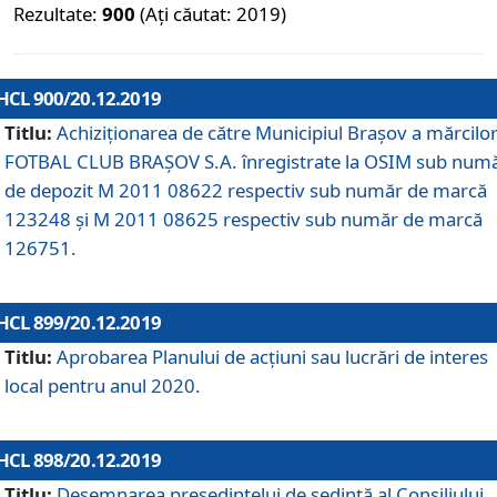
Rezultate:
900
(Ați căutat: 2019)
HCL 900/20.12.2019
Titlu:
Achiziționarea de către Municipiul Brașov a mărcilo
FOTBAL CLUB BRAȘOV S.A. înregistrate la OSIM sub num
de depozit M 2011 08622 respectiv sub număr de marcă
123248 și M 2011 08625 respectiv sub număr de marcă
126751.
HCL 899/20.12.2019
Titlu:
Aprobarea Planului de acţiuni sau lucrări de interes
local pentru anul 2020.
HCL 898/20.12.2019
Titlu:
Desemnarea preşedintelui de şedinţă al Consiliului