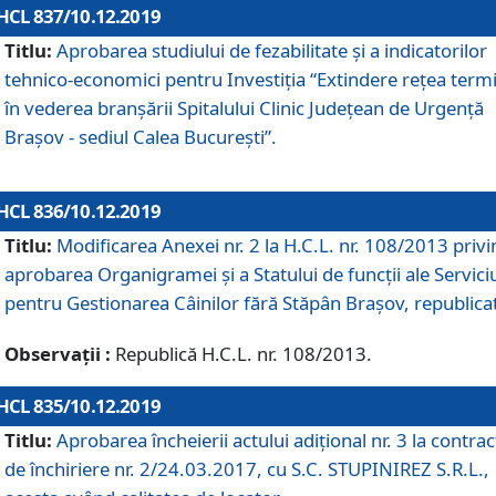
HCL 837/10.12.2019
Titlu:
Aprobarea studiului de fezabilitate și a indicatorilor
tehnico-economici pentru Investiția “Extindere rețea term
în vederea branșării Spitalului Clinic Județean de Urgență
Brașov - sediul Calea București”.
HCL 836/10.12.2019
Titlu:
Modificarea Anexei nr. 2 la H.C.L. nr. 108/2013 priv
aprobarea Organigramei şi a Statului de funcții ale Serviciu
pentru Gestionarea Câinilor fără Stăpân Brașov, republica
Observații :
Republică H.C.L. nr. 108/2013.
HCL 835/10.12.2019
Titlu:
Aprobarea încheierii actului adițional nr. 3 la contrac
de închiriere nr. 2/24.03.2017, cu S.C. STUPINIREZ S.R.L.,