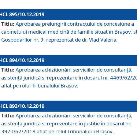
HCL 895/10.12.2019
Titlu:
Aprobarea prelungirii contractului de concesiune a
cabinetului medical medicină de familie situat în Braşov, st
Gospodarilor nr. 9, reprezentat de dr. Vlad Valeria.
HCL 894/10.12.2019
Titlu:
Aprobarea achiziţionării serviciilor de consultanţă,
asistenţă juridică şi reprezentare în dosarul nr. 4469/62/
aflat pe rolul Tribunalului Braşov.
HCL 893/10.12.2019
Titlu:
Aprobarea achiziţionării serviciilor de consultanţă,
asistenţă juridică şi reprezentare în justiţie în dosarul nr.
3970/62/2018 aflat pe rolul Tribunalului Braşov.