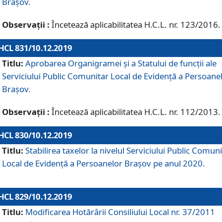
Brașov.
Observații :
Încetează aplicabilitatea H.C.L. nr. 123/2016.
HCL 831/10.12.2019
Titlu:
Aprobarea Organigramei și a Statului de funcții ale
Serviciului Public Comunitar Local de Evidență a Persoane
Brașov.
Observații :
Încetează aplicabilitatea H.C.L. nr. 112/2013.
HCL 830/10.12.2019
Titlu:
Stabilirea taxelor la nivelul Serviciului Public Comun
Local de Evidenţă a Persoanelor Braşov pe anul 2020.
HCL 829/10.12.2019
Titlu:
Modificarea Hotărârii Consiliului Local nr. 37/2011