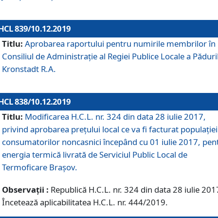
HCL 839/10.12.2019
Titlu:
Aprobarea raportului pentru numirile membrilor în
Consiliul de Administraţie al Regiei Publice Locale a Păduri
Kronstadt R.A.
HCL 838/10.12.2019
Titlu:
Modificarea H.C.L. nr. 324 din data 28 iulie 2017,
privind aprobarea preţului local ce va fi facturat populaţiei
consumatorilor noncasnici începând cu 01 iulie 2017, pen
energia termică livrată de Serviciul Public Local de
Termoficare Braşov.
Observații :
Republică H.C.L. nr. 324 din data 28 iulie 201
Încetează aplicabilitatea H.C.L. nr. 444/2019.