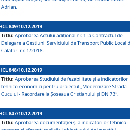
Adrian.
HCL 849/10.12.2019
Titlu:
Aprobarea Actului adiţional nr. 1 la Contractul de
Delegare a Gestiunii Serviciului de Transport Public Local 
Călători nr. 1/2018.
HCL 848/10.12.2019
Titlu:
Aprobarea Studiului de fezabilitate şi a indicatorilor
tehnico-economici pentru proiectul „Modernizare Strada
Cucului - Racordare la Șoseaua Cristianului și DN 73”.
HCL 847/10.12.2019
Titlu:
Aprobarea documentației și a indicatorilor tehnico -
economici aferenți realizării obiectivului de investiții