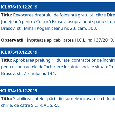
HCL 876/10.12.2019
Titlu:
Revocarea dreptului de folosinţă gratuită, către Dire
Judeţeană pentru Cultură Braşov, asupra unui spaţiu situa
Braşov, str. Mihail Kogălniceanu nr. 23, cam. 303.
Observații :
Încetează aplicabilitatea H.C.L. nr. 137/2019.
HCL 875/10.12.2019
Titlu:
Aprobarea prelungirii duratei contractelor de închir
pentru contractele de închiriere locuinţe sociale situate în
Braşov, str. Zizinului nr. 144.
HCL 874/10.12.2019
Titlu:
Stabilirea cotelor părți din sumele încasate cu titlu d
chirie, de către S.C. RIAL S.R.L.