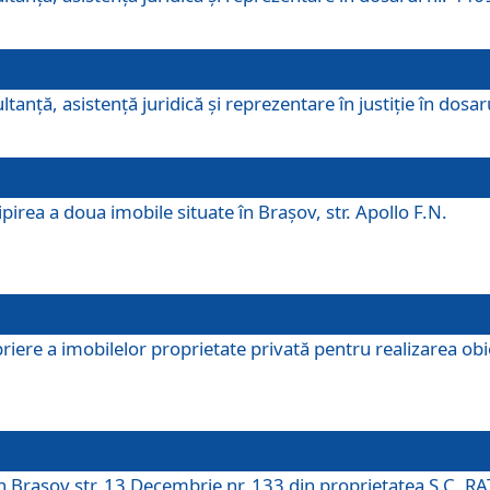
ltanţă, asistenţă juridică şi reprezentare în justiţie în dosa
irea a doua imobile situate în Brașov, str. Apollo F.N.
ere a imobilelor proprietate privată pentru realizarea obiect
în Brașov str. 13 Decembrie nr. 133 din proprietatea S.C. RA