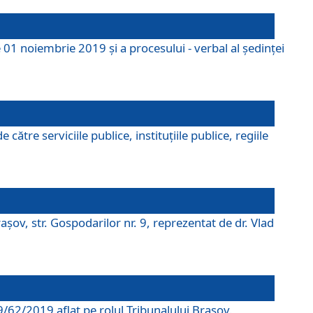
 01 noiembrie 2019 și a procesului - verbal al ședinței
tre serviciile publice, instituțiile publice, regiile
şov, str. Gospodarilor nr. 9, reprezentat de dr. Vlad
69/62/2019 aflat pe rolul Tribunalului Braşov.