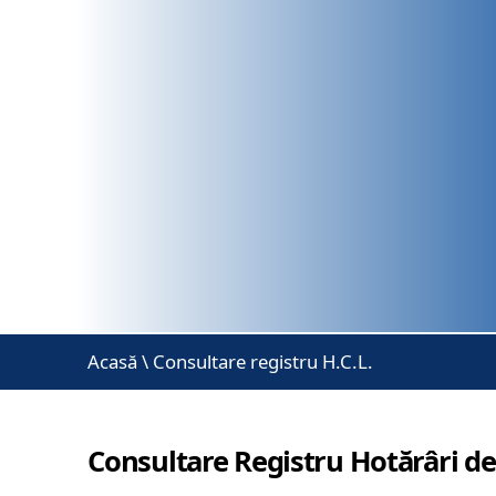
Acasă
\
Consultare registru H.C.L.
Consultare Registru Hotărâri de