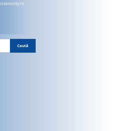
brasovcity.ro
Caută