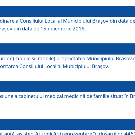
dinare a Consiliului Local al Municipiului Brașov din data de
 Brașov din data de 15 noiembrie 2019.
or (mobile și imobile) proprietatea Municipiului Brașov de că
oritatea Consiliului Local al Municipiului Brașov.
iune a cabinetului medical medicină de familie situat în Bra
ultanţă, asistenţă juridică şi reprezentare în dosarul nr. 44