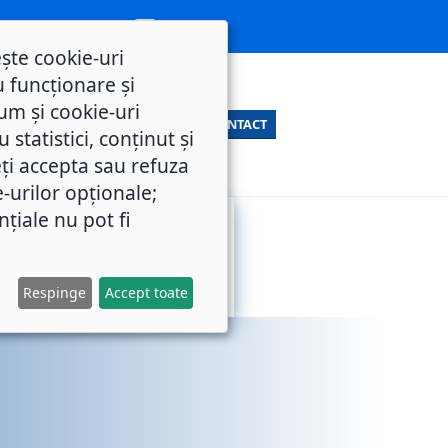
ește cookie-uri
 funcționare și
um și cookie-uri
CONTACT
statistici, conținut și
ți accepta sau refuza
e-urilor opționale;
nțiale nu pot fi
SERVICII
M.O.L.
PUBLICE
Respinge
Accept toate