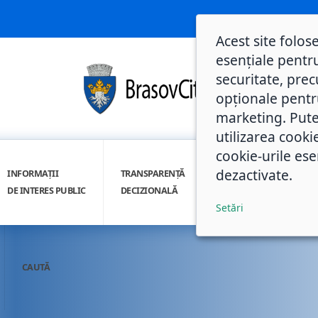
Acest site folos
esențiale pentru
securitate, prec
opționale pentru 
marketing. Pute
utilizarea cooki
cookie-urile ese
dezactivate.
INFORMAȚII
TRANSPARENȚĂ
INTEGRITATE
DE INTERES PUBLIC
DECIZIONALĂ
INSTITUȚIONALĂ
Setări
CAUTĂ