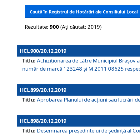
Caută în Registrul de Hotărâri ale Consiliului Local
Rezultate:
900
(Ați căutat: 2019)
HCL 900/20.12.2019
Titlu:
Achiziționarea de către Municipiul Brașov
număr de marcă 123248 și M 2011 08625 respec
HCL 899/20.12.2019
Titlu:
Aprobarea Planului de acţiuni sau lucrări d
HCL 898/20.12.2019
Titlu:
Desemnarea preşedintelui de şedinţă al Cons