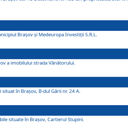
icipiul Brașov și Medeuropa Investiții S.R.L.
şov a imobilului strada Vânătorului.
 situat în Brașov, B-dul Gării nr. 24 A.
ile situate în Braşov, Cartierul Stupini.