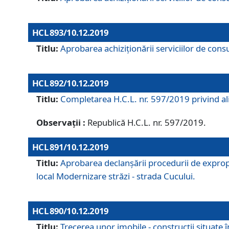
HCL 893/10.12.2019
Titlu:
Aprobarea achiziţionării serviciilor de consu
HCL 892/10.12.2019
Titlu:
Completarea H.C.L. nr. 597/2019 privind alip
Observații :
Republică H.C.L. nr. 597/2019.
HCL 891/10.12.2019
Titlu:
Aprobarea declanșării procedurii de expropri
local Modernizare străzi - strada Cucului.
HCL 890/10.12.2019
Titlu:
Trecerea unor imobile - construcții situate 