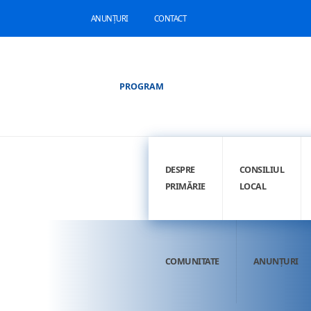
ANUNȚURI
CONTACT
PROGRAM
DESPRE
CONSILIUL
PRIMĂRIE
LOCAL
COMUNITATE
ANUNȚURI