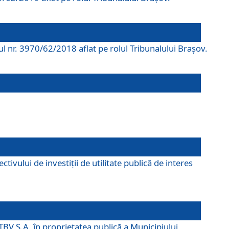
rul nr. 3970/62/2018 aflat pe rolul Tribunalului Braşov.
ivului de investiții de utilitate publică de interes
TBV S.A. în proprietatea publică a Municipiului