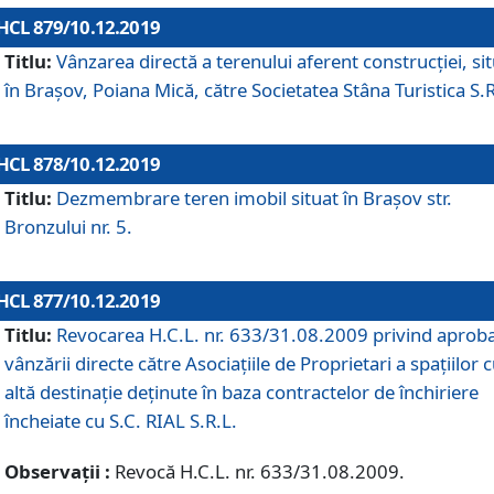
HCL 879/10.12.2019
Titlu:
Vânzarea directă a terenului aferent construcției, si
în Brașov, Poiana Mică, către Societatea Stâna Turistica S.R
HCL 878/10.12.2019
Titlu:
Dezmembrare teren imobil situat în Brașov str.
Bronzului nr. 5.
HCL 877/10.12.2019
Titlu:
Revocarea H.C.L. nr. 633/31.08.2009 privind aprob
vânzării directe către Asociațiile de Proprietari a spațiilor 
altă destinație deținute în baza contractelor de închiriere
încheiate cu S.C. RIAL S.R.L.
Observații :
Revocă H.C.L. nr. 633/31.08.2009.