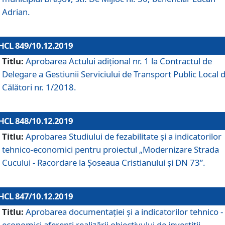
Adrian.
HCL 849/10.12.2019
Titlu:
Aprobarea Actului adiţional nr. 1 la Contractul de
Delegare a Gestiunii Serviciului de Transport Public Local 
Călători nr. 1/2018.
HCL 848/10.12.2019
Titlu:
Aprobarea Studiului de fezabilitate şi a indicatorilor
tehnico-economici pentru proiectul „Modernizare Strada
Cucului - Racordare la Șoseaua Cristianului și DN 73”.
HCL 847/10.12.2019
Titlu:
Aprobarea documentației și a indicatorilor tehnico -
economici aferenți realizării obiectivului de investiții