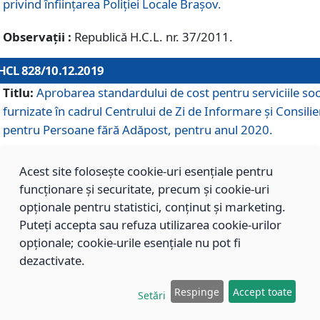
privind înființarea Poliției Locale Brașov.
Observații :
Republică H.C.L. nr. 37/2011.
HCL 828/10.12.2019
Titlu:
Aprobarea standardului de cost pentru serviciile soc
furnizate în cadrul Centrului de Zi de Informare și Consilie
pentru Persoane fără Adăpost, pentru anul 2020.
Acest site folosește cookie-uri esențiale pentru
HCL 827/10.12.2019
funcționare și securitate, precum și cookie-uri
Titlu:
Aprobarea standardului de cost pentru serviciile soc
opționale pentru statistici, conținut și marketing.
furnizate în cadrul Centrului Rezidențial pentru Persoane 
Puteți accepta sau refuza utilizarea cookie-urilor
Adăpost, pentru anul 2020.
opționale; cookie-urile esențiale nu pot fi
dezactivate.
HCL 826/10.12.2019
Respinge
Accept toate
Setări
Titlu:
Aprobarea standardului de cost pentru serviciile soc