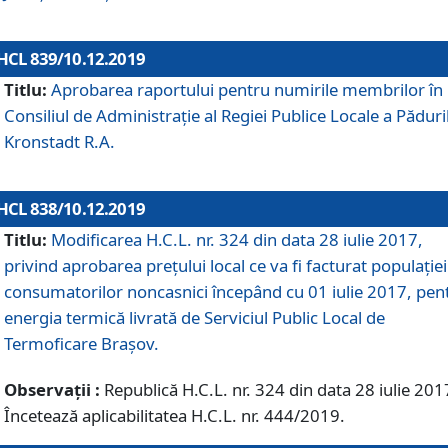
HCL 839/10.12.2019
Titlu:
Aprobarea raportului pentru numirile membrilor în
Consiliul de Administraţie al Regiei Publice Locale a Păduri
Kronstadt R.A.
HCL 838/10.12.2019
Titlu:
Modificarea H.C.L. nr. 324 din data 28 iulie 2017,
privind aprobarea preţului local ce va fi facturat populaţiei
consumatorilor noncasnici începând cu 01 iulie 2017, pen
energia termică livrată de Serviciul Public Local de
Termoficare Braşov.
Observații :
Republică H.C.L. nr. 324 din data 28 iulie 201
Încetează aplicabilitatea H.C.L. nr. 444/2019.