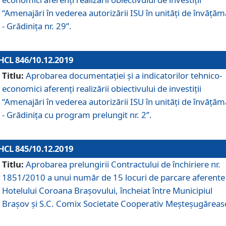
“Amenajări în vederea autorizării ISU în unități de învăță
- Grădinița nr. 29”.
HCL 846/10.12.2019
Titlu:
Aprobarea documentației și a indicatorilor tehnico-
economici aferenți realizării obiectivului de investiții
“Amenajări în vederea autorizării ISU în unități de învăță
- Grădinița cu program prelungit nr. 2”.
HCL 845/10.12.2019
Titlu:
Aprobarea prelungirii Contractului de închiriere nr.
1851/2010 a unui număr de 15 locuri de parcare aferente
Hotelului Coroana Brașovului, încheiat între Municipiul
Braşov şi S.C. Comix Societate Cooperativ Meşteşugăreas