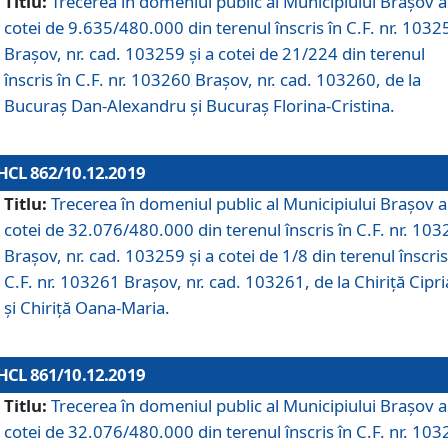
Titlu:
Trecerea în domeniul public al Municipiului Braşov a
cotei de 9.635/480.000 din terenul înscris în C.F. nr. 1032
Brașov, nr. cad. 103259 și a cotei de 21/224 din terenul
înscris în C.F. nr. 103260 Brașov, nr. cad. 103260, de la
Bucuraș Dan-Alexandru și Bucuraș Florina-Cristina.
HCL 862/10.12.2019
Titlu:
Trecerea în domeniul public al Municipiului Braşov a
cotei de 32.076/480.000 din terenul înscris în C.F. nr. 10
Brașov, nr. cad. 103259 și a cotei de 1/8 din terenul înscris
C.F. nr. 103261 Brașov, nr. cad. 103261, de la Chiriță Cipr
și Chiriță Oana-Maria.
HCL 861/10.12.2019
Titlu:
Trecerea în domeniul public al Municipiului Braşov a
cotei de 32.076/480.000 din terenul înscris în C.F. nr. 10