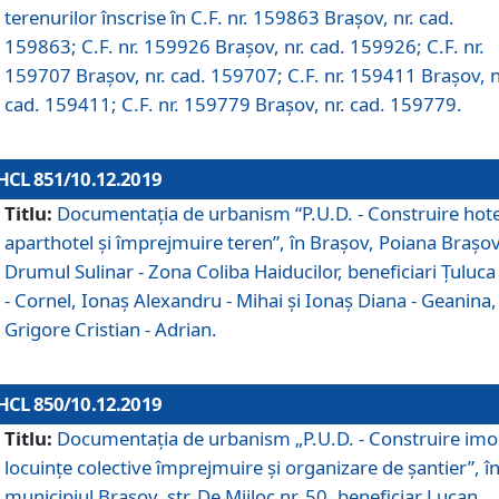
terenurilor înscrise în C.F. nr. 159863 Brașov, nr. cad.
159863; C.F. nr. 159926 Brașov, nr. cad. 159926; C.F. nr.
159707 Brașov, nr. cad. 159707; C.F. nr. 159411 Brașov, n
cad. 159411; C.F. nr. 159779 Brașov, nr. cad. 159779.
HCL 851/10.12.2019
Titlu:
Documentaţia de urbanism “P.U.D. - Construire hote
aparthotel şi împrejmuire teren”, în Braşov, Poiana Braşov
Drumul Sulinar - Zona Coliba Haiducilor, beneficiari Ţuluca
- Cornel, Ionaş Alexandru - Mihai şi Ionaş Diana - Geanina,
Grigore Cristian - Adrian.
HCL 850/10.12.2019
Titlu:
Documentaţia de urbanism „P.U.D. - Construire imo
locuințe colective împrejmuire și organizare de șantier”, î
municipiul Braşov, str. De Mijloc nr. 50, beneficiar Lucan