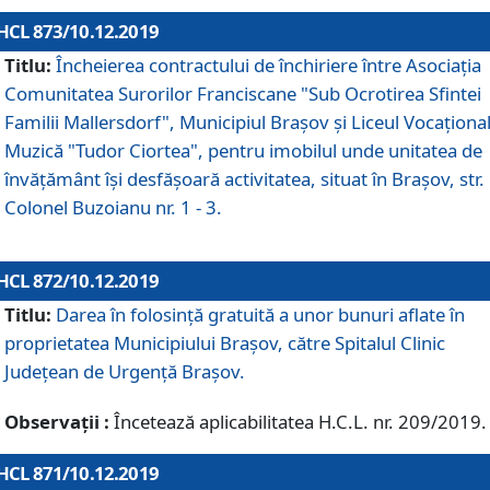
HCL 873/10.12.2019
Titlu:
Încheierea contractului de închiriere între Asociația
Comunitatea Surorilor Franciscane "Sub Ocrotirea Sfintei
Familii Mallersdorf", Municipiul Braşov şi Liceul Vocaționa
Muzică "Tudor Ciortea", pentru imobilul unde unitatea de
învățământ îşi desfăşoară activitatea, situat în Braşov, str.
Colonel Buzoianu nr. 1 - 3.
HCL 872/10.12.2019
Titlu:
Darea în folosinţă gratuită a unor bunuri aflate în
proprietatea Municipiului Braşov, către Spitalul Clinic
Judeţean de Urgenţă Braşov.
Observații :
Încetează aplicabilitatea H.C.L. nr. 209/2019.
HCL 871/10.12.2019