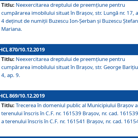
Titlu:
Neexercitarea dreptului de preemţiune pentru
cumpărarea imobilului situat în Braşov, str. Lungă nr. 17, 
4 deţinut de numiţii Buzescu Ion-Şerban și Buzescu Ştefan
Mariana.
HCL 870/10.12.2019
Titlu:
Neexercitarea dreptului de preemţiune pentru
cumpărarea imobilului situat în Braşov, str. George Bariţiu
4, ap. 9.
HCL 869/10.12.2019
Titlu:
Trecerea în domeniul public al Municipiului Braşov a
terenului înscris în C.F. nr. 161539 Brașov, nr. cad. 161539
a terenului înscris în C.F. nr. 161541 Brașov, nr. cad. 1615