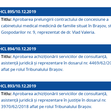
HCL 895/10.12.2019
Titlu:
Aprobarea prelungirii contractului de concesiune a
cabinetului medical medicină de familie situat în Braşov, st
Gospodarilor nr. 9, reprezentat de dr. Vlad Valeria.
HCL 894/10.12.2019
Titlu:
Aprobarea achiziţionării serviciilor de consultanţă,
asistenţă juridică şi reprezentare în dosarul nr. 4469/62/
aflat pe rolul Tribunalului Braşov.
HCL 893/10.12.2019
Titlu:
Aprobarea achiziţionării serviciilor de consultanţă,
asistenţă juridică şi reprezentare în justiţie în dosarul nr.
3970/62/2018 aflat pe rolul Tribunalului Braşov.