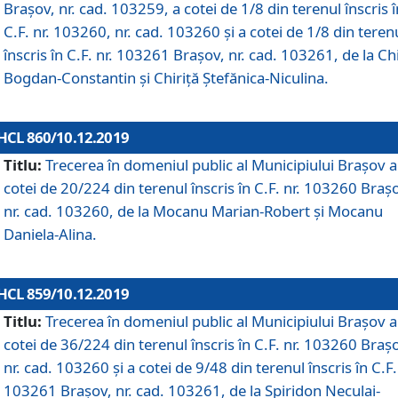
Brașov, nr. cad. 103259, a cotei de 1/8 din terenul înscris î
C.F. nr. 103260, nr. cad. 103260 și a cotei de 1/8 din teren
înscris în C.F. nr. 103261 Brașov, nr. cad. 103261, de la Chi
Bogdan-Constantin și Chiriță Ștefănica-Niculina.
HCL 860/10.12.2019
Titlu:
Trecerea în domeniul public al Municipiului Braşov a
cotei de 20/224 din terenul înscris în C.F. nr. 103260 Braș
nr. cad. 103260, de la Mocanu Marian-Robert și Mocanu
Daniela-Alina.
HCL 859/10.12.2019
Titlu:
Trecerea în domeniul public al Municipiului Braşov a
cotei de 36/224 din terenul înscris în C.F. nr. 103260 Braș
nr. cad. 103260 și a cotei de 9/48 din terenul înscris în C.F.
103261 Brașov, nr. cad. 103261, de la Spiridon Neculai-