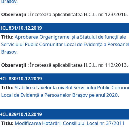
Brașov.
Observații :
Încetează aplicabilitatea H.C.L. nr. 123/2016.
HCL 831/10.12.2019
Titlu:
Aprobarea Organigramei și a Statului de funcții ale
Serviciului Public Comunitar Local de Evidență a Persoane
Brașov.
Observații :
Încetează aplicabilitatea H.C.L. nr. 112/2013.
HCL 830/10.12.2019
Titlu:
Stabilirea taxelor la nivelul Serviciului Public Comun
Local de Evidenţă a Persoanelor Braşov pe anul 2020.
HCL 829/10.12.2019
Titlu:
Modificarea Hotărârii Consiliului Local nr. 37/2011