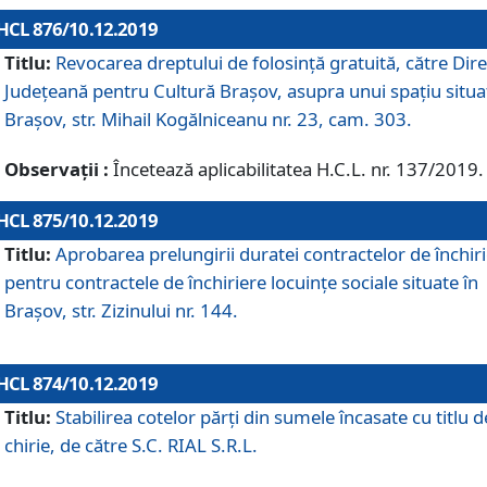
HCL 876/10.12.2019
Titlu:
Revocarea dreptului de folosinţă gratuită, către Dire
Judeţeană pentru Cultură Braşov, asupra unui spaţiu situa
Braşov, str. Mihail Kogălniceanu nr. 23, cam. 303.
Observații :
Încetează aplicabilitatea H.C.L. nr. 137/2019.
HCL 875/10.12.2019
Titlu:
Aprobarea prelungirii duratei contractelor de închir
pentru contractele de închiriere locuinţe sociale situate în
Braşov, str. Zizinului nr. 144.
HCL 874/10.12.2019
Titlu:
Stabilirea cotelor părți din sumele încasate cu titlu d
chirie, de către S.C. RIAL S.R.L.