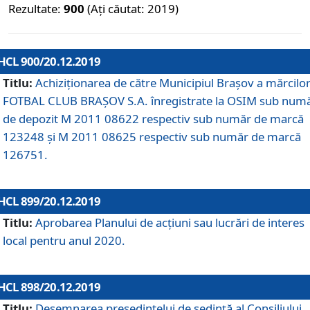
Rezultate:
900
(Ați căutat: 2019)
HCL 900/20.12.2019
Titlu:
Achiziționarea de către Municipiul Brașov a mărcilo
FOTBAL CLUB BRAȘOV S.A. înregistrate la OSIM sub num
de depozit M 2011 08622 respectiv sub număr de marcă
123248 și M 2011 08625 respectiv sub număr de marcă
126751.
HCL 899/20.12.2019
Titlu:
Aprobarea Planului de acţiuni sau lucrări de interes
local pentru anul 2020.
HCL 898/20.12.2019
Titlu:
Desemnarea preşedintelui de şedinţă al Consiliului