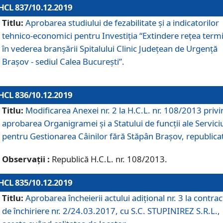
HCL 837/10.12.2019
Titlu:
Aprobarea studiului de fezabilitate și a indicatorilor
tehnico-economici pentru Investiția “Extindere rețea term
în vederea branșării Spitalului Clinic Județean de Urgență
Brașov - sediul Calea București”.
HCL 836/10.12.2019
Titlu:
Modificarea Anexei nr. 2 la H.C.L. nr. 108/2013 priv
aprobarea Organigramei şi a Statului de funcții ale Serviciu
pentru Gestionarea Câinilor fără Stăpân Brașov, republica
Observații :
Republică H.C.L. nr. 108/2013.
HCL 835/10.12.2019
Titlu:
Aprobarea încheierii actului adițional nr. 3 la contrac
de închiriere nr. 2/24.03.2017, cu S.C. STUPINIREZ S.R.L.,