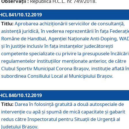
Observații :
Republică H.C.L. nr. 749/2018.
HCL 841/10.12.2019
Titlu:
Aprobarea achiziționării serviciilor de consultanță,
asistență juridică, în vederea reprezentării în fața Federați
Române de Handbal, Agenției Naționale Anti-Doping, WA
și în justiție inclusiv în fața instanțelor judecătorești
competente specializate cu privire la presupusele încălcări
regulamentelor instituțiilor menționate anterior, de către
Clubul Sportiv Municipal Corona Braşov, instituție aflată î
subordinea Consiliului Local al Municipiului Brașov.
HCL 840/10.12.2019
Titlu:
Darea în folosință gratuită a două autospeciale de
intervenție cu apă și spumă de mică capacitate și gabarit
redus către Inspectoratul pentru Situaţii de Urgenţă al
Judeţului Brașov.