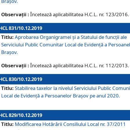
Brașov.
Observații :
Încetează aplicabilitatea H.C.L. nr. 123/2016.
HCL 831/10.12.2019
Titlu:
Aprobarea Organigramei și a Statului de funcții ale
Serviciului Public Comunitar Local de Evidență a Persoane
Brașov.
Observații :
Încetează aplicabilitatea H.C.L. nr. 112/2013.
HCL 830/10.12.2019
Titlu:
Stabilirea taxelor la nivelul Serviciului Public Comun
Local de Evidenţă a Persoanelor Braşov pe anul 2020.
HCL 829/10.12.2019
Titlu:
Modificarea Hotărârii Consiliului Local nr. 37/2011