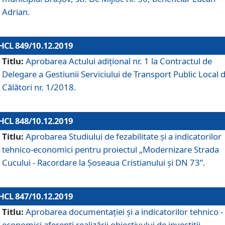
Adrian.
HCL 849/10.12.2019
Titlu:
Aprobarea Actului adiţional nr. 1 la Contractul de
Delegare a Gestiunii Serviciului de Transport Public Local 
Călători nr. 1/2018.
HCL 848/10.12.2019
Titlu:
Aprobarea Studiului de fezabilitate şi a indicatorilor
tehnico-economici pentru proiectul „Modernizare Strada
Cucului - Racordare la Șoseaua Cristianului și DN 73”.
HCL 847/10.12.2019
Titlu:
Aprobarea documentației și a indicatorilor tehnico -
economici aferenți realizării obiectivului de investiții