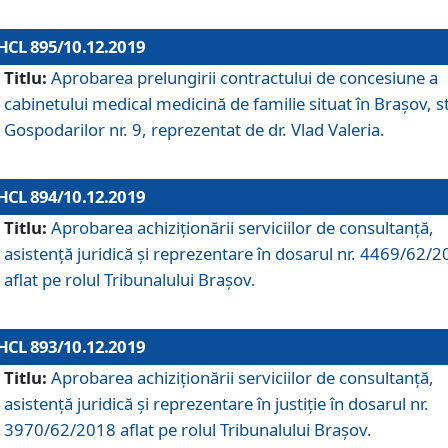
HCL 895/10.12.2019
Titlu:
Aprobarea prelungirii contractului de concesiune a
cabinetului medical medicină de familie situat în Braşov, st
Gospodarilor nr. 9, reprezentat de dr. Vlad Valeria.
HCL 894/10.12.2019
Titlu:
Aprobarea achiziţionării serviciilor de consultanţă,
asistenţă juridică şi reprezentare în dosarul nr. 4469/62/
aflat pe rolul Tribunalului Braşov.
HCL 893/10.12.2019
Titlu:
Aprobarea achiziţionării serviciilor de consultanţă,
asistenţă juridică şi reprezentare în justiţie în dosarul nr.
3970/62/2018 aflat pe rolul Tribunalului Braşov.