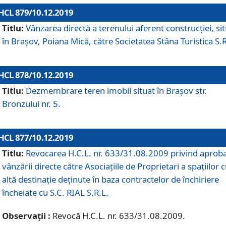
HCL 879/10.12.2019
Titlu:
Vânzarea directă a terenului aferent construcției, si
în Brașov, Poiana Mică, către Societatea Stâna Turistica S.R
HCL 878/10.12.2019
Titlu:
Dezmembrare teren imobil situat în Brașov str.
Bronzului nr. 5.
HCL 877/10.12.2019
Titlu:
Revocarea H.C.L. nr. 633/31.08.2009 privind aprob
vânzării directe către Asociațiile de Proprietari a spațiilor 
altă destinație deținute în baza contractelor de închiriere
încheiate cu S.C. RIAL S.R.L.
Observații :
Revocă H.C.L. nr. 633/31.08.2009.