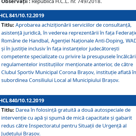
Observații :
Republică H.C.L. nr. 749/2018.
HCL 841/10.12.2019
Titlu:
Aprobarea achiziționării serviciilor de consultanță,
asistență juridică, în vederea reprezentării în fața Federați
Române de Handbal, Agenției Naționale Anti-Doping, WA
și în justiție inclusiv în fața instanțelor judecătorești
competente specializate cu privire la presupusele încălcări
regulamentelor instituțiilor menționate anterior, de către
Clubul Sportiv Municipal Corona Braşov, instituție aflată î
subordinea Consiliului Local al Municipiului Brașov.
HCL 840/10.12.2019
Titlu:
Darea în folosință gratuită a două autospeciale de
intervenție cu apă și spumă de mică capacitate și gabarit
redus către Inspectoratul pentru Situaţii de Urgenţă al
Judeţului Brașov.