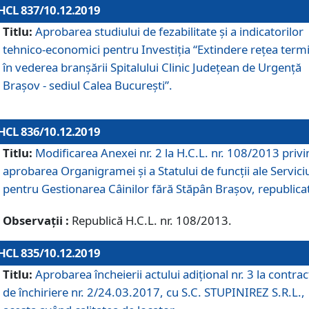
HCL 837/10.12.2019
Titlu:
Aprobarea studiului de fezabilitate și a indicatorilor
tehnico-economici pentru Investiția “Extindere rețea term
în vederea branșării Spitalului Clinic Județean de Urgență
Brașov - sediul Calea București”.
HCL 836/10.12.2019
Titlu:
Modificarea Anexei nr. 2 la H.C.L. nr. 108/2013 priv
aprobarea Organigramei şi a Statului de funcții ale Serviciu
pentru Gestionarea Câinilor fără Stăpân Brașov, republica
Observații :
Republică H.C.L. nr. 108/2013.
HCL 835/10.12.2019
Titlu:
Aprobarea încheierii actului adițional nr. 3 la contrac
de închiriere nr. 2/24.03.2017, cu S.C. STUPINIREZ S.R.L.,