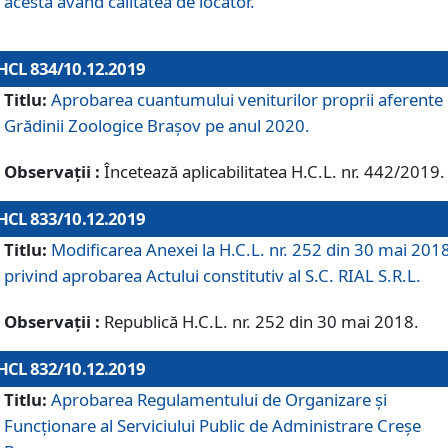
acesta având calitatea de locator.
HCL 834/10.12.2019
Titlu:
Aprobarea cuantumului veniturilor proprii aferente
Grădinii Zoologice Braşov pe anul 2020.
Observații :
Încetează aplicabilitatea H.C.L. nr. 442/2019.
HCL 833/10.12.2019
Titlu:
Modificarea Anexei la H.C.L. nr. 252 din 30 mai 201
privind aprobarea Actului constitutiv al S.C. RIAL S.R.L.
Observații :
Republică H.C.L. nr. 252 din 30 mai 2018.
HCL 832/10.12.2019
Titlu:
Aprobarea Regulamentului de Organizare și
Funcționare al Serviciului Public de Administrare Creșe