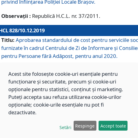
privind înființarea Poliției Locale Brașov.
Observații :
Republică H.C.L. nr. 37/2011.
HCL 828/10.12.2019
Titlu:
Aprobarea standardului de cost pentru serviciile soc
furnizate în cadrul Centrului de Zi de Informare și Consilie
pentru Persoane fără Adăpost, pentru anul 2020.
Acest site folosește cookie-uri esențiale pentru
HCL 827/10.12.2019
funcționare și securitate, precum și cookie-uri
Titlu:
Aprobarea standardului de cost pentru serviciile soc
opționale pentru statistici, conținut și marketing.
furnizate în cadrul Centrului Rezidențial pentru Persoane 
Puteți accepta sau refuza utilizarea cookie-urilor
Adăpost, pentru anul 2020.
opționale; cookie-urile esențiale nu pot fi
dezactivate.
HCL 826/10.12.2019
Respinge
Accept toate
Setări
Titlu:
Aprobarea standardului de cost pentru serviciile soc