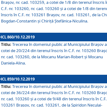
Brașov, nr. cad. 103259, a cotei de 1/8 din terenul înscris î
C.F. nr. 103260, nr. cad. 103260 și a cotei de 1/8 din teren
înscris în C.F. nr. 103261 Brașov, nr. cad. 103261, de la Chi
Bogdan-Constantin și Chiriță Ștefănica-Niculina.
HCL 860/10.12.2019
Titlu:
Trecerea în domeniul public al Municipiului Braşov a
cotei de 20/224 din terenul înscris în C.F. nr. 103260 Braș
nr. cad. 103260, de la Mocanu Marian-Robert și Mocanu
Daniela-Alina.
HCL 859/10.12.2019
Titlu:
Trecerea în domeniul public al Municipiului Braşov a
cotei de 36/224 din terenul înscris în C.F. nr. 103260 Braș
nr. cad. 103260 și a cotei de 9/48 din terenul înscris în C.F.
103261 Brașov, nr. cad. 103261, de la Spiridon Neculai-