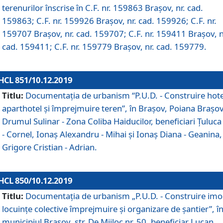
terenurilor înscrise în C.F. nr. 159863 Brașov, nr. cad.
159863; C.F. nr. 159926 Brașov, nr. cad. 159926; C.F. nr.
159707 Brașov, nr. cad. 159707; C.F. nr. 159411 Brașov, n
cad. 159411; C.F. nr. 159779 Brașov, nr. cad. 159779.
HCL 851/10.12.2019
Titlu:
Documentaţia de urbanism “P.U.D. - Construire hote
aparthotel şi împrejmuire teren”, în Braşov, Poiana Braşov
Drumul Sulinar - Zona Coliba Haiducilor, beneficiari Ţuluca
- Cornel, Ionaş Alexandru - Mihai şi Ionaş Diana - Geanina,
Grigore Cristian - Adrian.
HCL 850/10.12.2019
Titlu:
Documentaţia de urbanism „P.U.D. - Construire imo
locuințe colective împrejmuire și organizare de șantier”, î
municipiul Braşov, str. De Mijloc nr. 50, beneficiar Lucan