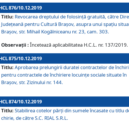
HCL 876/10.12.2019
Titlu:
Revocarea dreptului de folosinţă gratuită, către Dire
Judeţeană pentru Cultură Braşov, asupra unui spaţiu situa
Braşov, str. Mihail Kogălniceanu nr. 23, cam. 303.
Observații :
Încetează aplicabilitatea H.C.L. nr. 137/2019.
HCL 875/10.12.2019
Titlu:
Aprobarea prelungirii duratei contractelor de închir
pentru contractele de închiriere locuinţe sociale situate în
Braşov, str. Zizinului nr. 144.
HCL 874/10.12.2019
Titlu:
Stabilirea cotelor părți din sumele încasate cu titlu d
chirie, de către S.C. RIAL S.R.L.