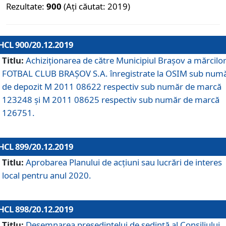
Rezultate:
900
(Ați căutat: 2019)
HCL 900/20.12.2019
Titlu:
Achiziționarea de către Municipiul Brașov a mărcilo
FOTBAL CLUB BRAȘOV S.A. înregistrate la OSIM sub num
de depozit M 2011 08622 respectiv sub număr de marcă
123248 și M 2011 08625 respectiv sub număr de marcă
126751.
HCL 899/20.12.2019
Titlu:
Aprobarea Planului de acţiuni sau lucrări de interes
local pentru anul 2020.
HCL 898/20.12.2019
Titlu:
Desemnarea preşedintelui de şedinţă al Consiliului