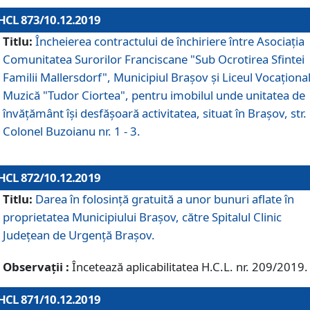
HCL 873/10.12.2019
Titlu:
Încheierea contractului de închiriere între Asociația
Comunitatea Surorilor Franciscane "Sub Ocrotirea Sfintei
Familii Mallersdorf", Municipiul Braşov şi Liceul Vocaționa
Muzică "Tudor Ciortea", pentru imobilul unde unitatea de
învățământ îşi desfăşoară activitatea, situat în Braşov, str.
Colonel Buzoianu nr. 1 - 3.
HCL 872/10.12.2019
Titlu:
Darea în folosinţă gratuită a unor bunuri aflate în
proprietatea Municipiului Braşov, către Spitalul Clinic
Judeţean de Urgenţă Braşov.
Observații :
Încetează aplicabilitatea H.C.L. nr. 209/2019.
HCL 871/10.12.2019