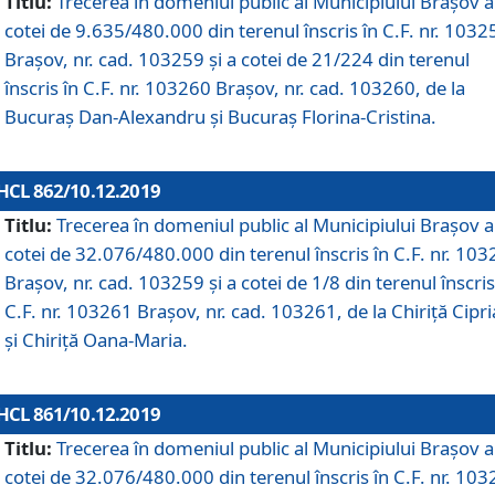
Titlu:
Trecerea în domeniul public al Municipiului Braşov a
cotei de 9.635/480.000 din terenul înscris în C.F. nr. 1032
Brașov, nr. cad. 103259 și a cotei de 21/224 din terenul
înscris în C.F. nr. 103260 Brașov, nr. cad. 103260, de la
Bucuraș Dan-Alexandru și Bucuraș Florina-Cristina.
HCL 862/10.12.2019
Titlu:
Trecerea în domeniul public al Municipiului Braşov a
cotei de 32.076/480.000 din terenul înscris în C.F. nr. 10
Brașov, nr. cad. 103259 și a cotei de 1/8 din terenul înscris
C.F. nr. 103261 Brașov, nr. cad. 103261, de la Chiriță Cipr
și Chiriță Oana-Maria.
HCL 861/10.12.2019
Titlu:
Trecerea în domeniul public al Municipiului Braşov a
cotei de 32.076/480.000 din terenul înscris în C.F. nr. 10