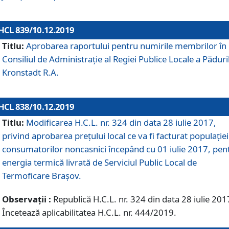
HCL 839/10.12.2019
Titlu:
Aprobarea raportului pentru numirile membrilor în
Consiliul de Administraţie al Regiei Publice Locale a Păduri
Kronstadt R.A.
HCL 838/10.12.2019
Titlu:
Modificarea H.C.L. nr. 324 din data 28 iulie 2017,
privind aprobarea preţului local ce va fi facturat populaţiei
consumatorilor noncasnici începând cu 01 iulie 2017, pen
energia termică livrată de Serviciul Public Local de
Termoficare Braşov.
Observații :
Republică H.C.L. nr. 324 din data 28 iulie 201
Încetează aplicabilitatea H.C.L. nr. 444/2019.