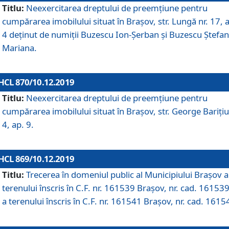
Titlu:
Neexercitarea dreptului de preemţiune pentru
cumpărarea imobilului situat în Braşov, str. Lungă nr. 17, 
4 deţinut de numiţii Buzescu Ion-Şerban și Buzescu Ştefan
Mariana.
HCL 870/10.12.2019
Titlu:
Neexercitarea dreptului de preemţiune pentru
cumpărarea imobilului situat în Braşov, str. George Bariţiu
4, ap. 9.
HCL 869/10.12.2019
Titlu:
Trecerea în domeniul public al Municipiului Braşov a
terenului înscris în C.F. nr. 161539 Brașov, nr. cad. 161539
a terenului înscris în C.F. nr. 161541 Brașov, nr. cad. 1615