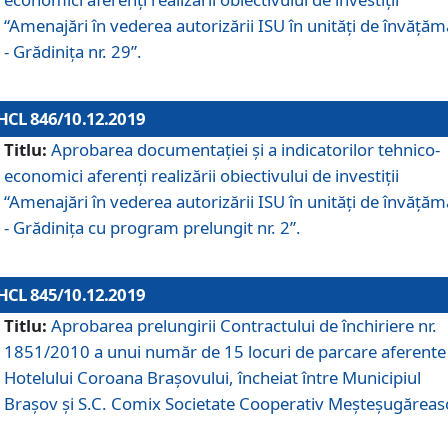
“Amenajări în vederea autorizării ISU în unități de învăță
- Grădinița nr. 29”.
HCL 846/10.12.2019
Titlu:
Aprobarea documentației și a indicatorilor tehnico-
economici aferenți realizării obiectivului de investiții
“Amenajări în vederea autorizării ISU în unități de învăță
- Grădinița cu program prelungit nr. 2”.
HCL 845/10.12.2019
Titlu:
Aprobarea prelungirii Contractului de închiriere nr.
1851/2010 a unui număr de 15 locuri de parcare aferente
Hotelului Coroana Brașovului, încheiat între Municipiul
Braşov şi S.C. Comix Societate Cooperativ Meşteşugăreas