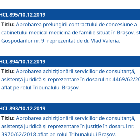
HCL 895/10.12.2019
Titlu:
Aprobarea prelungirii contractului de concesiune a
cabinetului medical medicină de familie situat în Braşov, st
Gospodarilor nr. 9, reprezentat de dr. Vlad Valeria.
HCL 894/10.12.2019
Titlu:
Aprobarea achiziţionării serviciilor de consultanţă,
asistenţă juridică şi reprezentare în dosarul nr. 4469/62/
aflat pe rolul Tribunalului Braşov.
HCL 893/10.12.2019
Titlu:
Aprobarea achiziţionării serviciilor de consultanţă,
asistenţă juridică şi reprezentare în justiţie în dosarul nr.
3970/62/2018 aflat pe rolul Tribunalului Braşov.