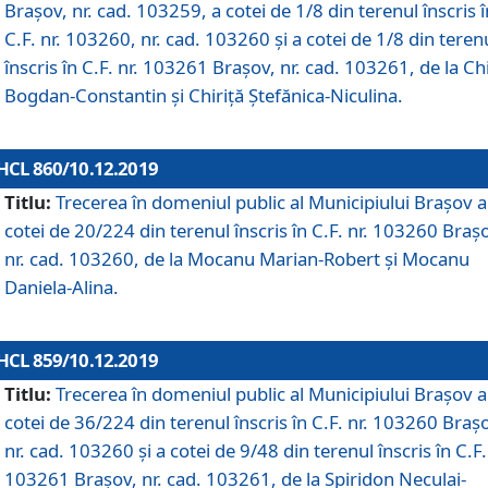
Brașov, nr. cad. 103259, a cotei de 1/8 din terenul înscris î
C.F. nr. 103260, nr. cad. 103260 și a cotei de 1/8 din teren
înscris în C.F. nr. 103261 Brașov, nr. cad. 103261, de la Chi
Bogdan-Constantin și Chiriță Ștefănica-Niculina.
HCL 860/10.12.2019
Titlu:
Trecerea în domeniul public al Municipiului Braşov a
cotei de 20/224 din terenul înscris în C.F. nr. 103260 Braș
nr. cad. 103260, de la Mocanu Marian-Robert și Mocanu
Daniela-Alina.
HCL 859/10.12.2019
Titlu:
Trecerea în domeniul public al Municipiului Braşov a
cotei de 36/224 din terenul înscris în C.F. nr. 103260 Braș
nr. cad. 103260 și a cotei de 9/48 din terenul înscris în C.F.
103261 Brașov, nr. cad. 103261, de la Spiridon Neculai-