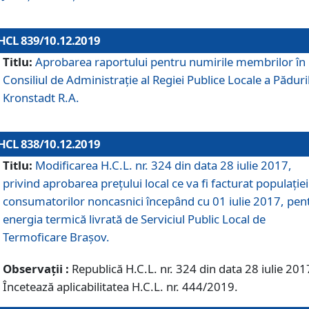
HCL 839/10.12.2019
Titlu:
Aprobarea raportului pentru numirile membrilor în
Consiliul de Administraţie al Regiei Publice Locale a Păduri
Kronstadt R.A.
HCL 838/10.12.2019
Titlu:
Modificarea H.C.L. nr. 324 din data 28 iulie 2017,
privind aprobarea preţului local ce va fi facturat populaţiei
consumatorilor noncasnici începând cu 01 iulie 2017, pen
energia termică livrată de Serviciul Public Local de
Termoficare Braşov.
Observații :
Republică H.C.L. nr. 324 din data 28 iulie 201
Încetează aplicabilitatea H.C.L. nr. 444/2019.