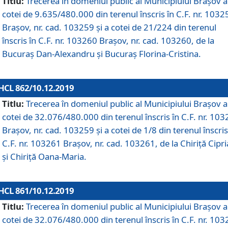
Titlu:
Trecerea în domeniul public al Municipiului Braşov a
cotei de 9.635/480.000 din terenul înscris în C.F. nr. 1032
Brașov, nr. cad. 103259 și a cotei de 21/224 din terenul
înscris în C.F. nr. 103260 Brașov, nr. cad. 103260, de la
Bucuraș Dan-Alexandru și Bucuraș Florina-Cristina.
HCL 862/10.12.2019
Titlu:
Trecerea în domeniul public al Municipiului Braşov a
cotei de 32.076/480.000 din terenul înscris în C.F. nr. 10
Brașov, nr. cad. 103259 și a cotei de 1/8 din terenul înscris
C.F. nr. 103261 Brașov, nr. cad. 103261, de la Chiriță Cipr
și Chiriță Oana-Maria.
HCL 861/10.12.2019
Titlu:
Trecerea în domeniul public al Municipiului Braşov a
cotei de 32.076/480.000 din terenul înscris în C.F. nr. 10