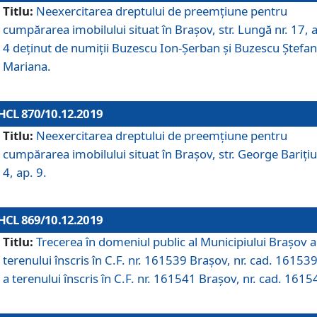
Titlu:
Neexercitarea dreptului de preemţiune pentru
cumpărarea imobilului situat în Braşov, str. Lungă nr. 17, 
4 deţinut de numiţii Buzescu Ion-Şerban și Buzescu Ştefan
Mariana.
HCL 870/10.12.2019
Titlu:
Neexercitarea dreptului de preemţiune pentru
cumpărarea imobilului situat în Braşov, str. George Bariţiu
4, ap. 9.
HCL 869/10.12.2019
Titlu:
Trecerea în domeniul public al Municipiului Braşov a
terenului înscris în C.F. nr. 161539 Brașov, nr. cad. 161539
a terenului înscris în C.F. nr. 161541 Brașov, nr. cad. 1615