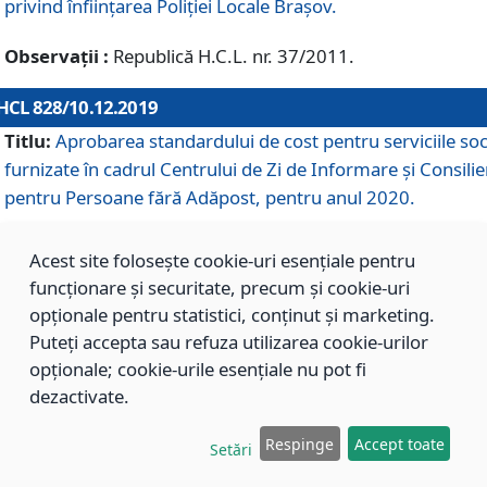
privind înființarea Poliției Locale Brașov.
Observații :
Republică H.C.L. nr. 37/2011.
HCL 828/10.12.2019
Titlu:
Aprobarea standardului de cost pentru serviciile soc
furnizate în cadrul Centrului de Zi de Informare și Consilie
pentru Persoane fără Adăpost, pentru anul 2020.
Acest site folosește cookie-uri esențiale pentru
HCL 827/10.12.2019
funcționare și securitate, precum și cookie-uri
Titlu:
Aprobarea standardului de cost pentru serviciile soc
opționale pentru statistici, conținut și marketing.
furnizate în cadrul Centrului Rezidențial pentru Persoane 
Puteți accepta sau refuza utilizarea cookie-urilor
Adăpost, pentru anul 2020.
opționale; cookie-urile esențiale nu pot fi
dezactivate.
HCL 826/10.12.2019
Respinge
Accept toate
Setări
Titlu:
Aprobarea standardului de cost pentru serviciile soc