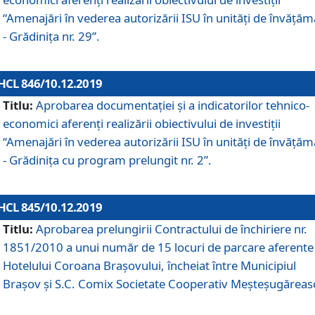
“Amenajări în vederea autorizării ISU în unități de învăță
- Grădinița nr. 29”.
HCL 846/10.12.2019
Titlu:
Aprobarea documentației și a indicatorilor tehnico-
economici aferenți realizării obiectivului de investiții
“Amenajări în vederea autorizării ISU în unități de învăță
- Grădinița cu program prelungit nr. 2”.
HCL 845/10.12.2019
Titlu:
Aprobarea prelungirii Contractului de închiriere nr.
1851/2010 a unui număr de 15 locuri de parcare aferente
Hotelului Coroana Brașovului, încheiat între Municipiul
Braşov şi S.C. Comix Societate Cooperativ Meşteşugăreas