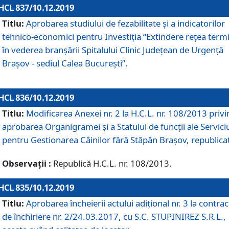
HCL 837/10.12.2019
Titlu:
Aprobarea studiului de fezabilitate și a indicatorilor
tehnico-economici pentru Investiția “Extindere rețea term
în vederea branșării Spitalului Clinic Județean de Urgență
Brașov - sediul Calea București”.
HCL 836/10.12.2019
Titlu:
Modificarea Anexei nr. 2 la H.C.L. nr. 108/2013 priv
aprobarea Organigramei şi a Statului de funcții ale Serviciu
pentru Gestionarea Câinilor fără Stăpân Brașov, republica
Observații :
Republică H.C.L. nr. 108/2013.
HCL 835/10.12.2019
Titlu:
Aprobarea încheierii actului adițional nr. 3 la contrac
de închiriere nr. 2/24.03.2017, cu S.C. STUPINIREZ S.R.L.,