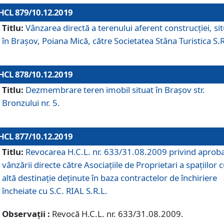
HCL 879/10.12.2019
Titlu:
Vânzarea directă a terenului aferent construcției, si
în Brașov, Poiana Mică, către Societatea Stâna Turistica S.R
HCL 878/10.12.2019
Titlu:
Dezmembrare teren imobil situat în Brașov str.
Bronzului nr. 5.
HCL 877/10.12.2019
Titlu:
Revocarea H.C.L. nr. 633/31.08.2009 privind aprob
vânzării directe către Asociațiile de Proprietari a spațiilor 
altă destinație deținute în baza contractelor de închiriere
încheiate cu S.C. RIAL S.R.L.
Observații :
Revocă H.C.L. nr. 633/31.08.2009.