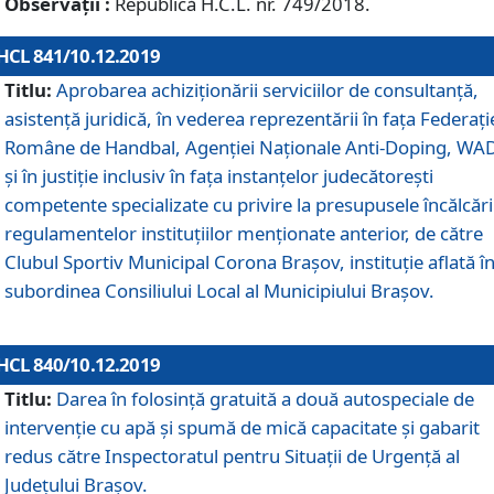
Observații :
Republică H.C.L. nr. 749/2018.
HCL 841/10.12.2019
Titlu:
Aprobarea achiziționării serviciilor de consultanță,
asistență juridică, în vederea reprezentării în fața Federați
Române de Handbal, Agenției Naționale Anti-Doping, WA
și în justiție inclusiv în fața instanțelor judecătorești
competente specializate cu privire la presupusele încălcări
regulamentelor instituțiilor menționate anterior, de către
Clubul Sportiv Municipal Corona Braşov, instituție aflată î
subordinea Consiliului Local al Municipiului Brașov.
HCL 840/10.12.2019
Titlu:
Darea în folosință gratuită a două autospeciale de
intervenție cu apă și spumă de mică capacitate și gabarit
redus către Inspectoratul pentru Situaţii de Urgenţă al
Judeţului Brașov.