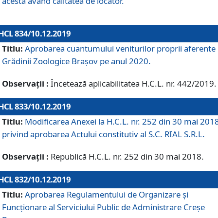
acesta având calitatea de locator.
HCL 834/10.12.2019
Titlu:
Aprobarea cuantumului veniturilor proprii aferente
Grădinii Zoologice Braşov pe anul 2020.
Observații :
Încetează aplicabilitatea H.C.L. nr. 442/2019.
HCL 833/10.12.2019
Titlu:
Modificarea Anexei la H.C.L. nr. 252 din 30 mai 201
privind aprobarea Actului constitutiv al S.C. RIAL S.R.L.
Observații :
Republică H.C.L. nr. 252 din 30 mai 2018.
HCL 832/10.12.2019
Titlu:
Aprobarea Regulamentului de Organizare și
Funcționare al Serviciului Public de Administrare Creșe