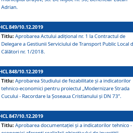
Adrian.
HCL 849/10.12.2019
Titlu:
Aprobarea Actului adiţional nr. 1 la Contractul de
Delegare a Gestiunii Serviciului de Transport Public Local 
Călători nr. 1/2018.
HCL 848/10.12.2019
Titlu:
Aprobarea Studiului de fezabilitate şi a indicatorilor
tehnico-economici pentru proiectul „Modernizare Strada
Cucului - Racordare la Șoseaua Cristianului și DN 73”.
HCL 847/10.12.2019
Titlu:
Aprobarea documentației și a indicatorilor tehnico -
economici aferenți realizării obiectivului de investiții