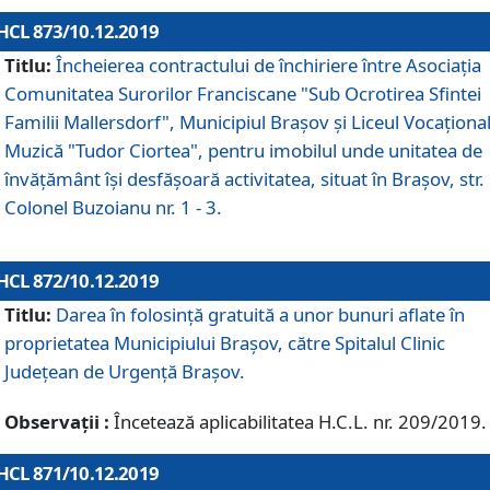
HCL 873/10.12.2019
Titlu:
Încheierea contractului de închiriere între Asociația
Comunitatea Surorilor Franciscane "Sub Ocrotirea Sfintei
Familii Mallersdorf", Municipiul Braşov şi Liceul Vocaționa
Muzică "Tudor Ciortea", pentru imobilul unde unitatea de
învățământ îşi desfăşoară activitatea, situat în Braşov, str.
Colonel Buzoianu nr. 1 - 3.
HCL 872/10.12.2019
Titlu:
Darea în folosinţă gratuită a unor bunuri aflate în
proprietatea Municipiului Braşov, către Spitalul Clinic
Judeţean de Urgenţă Braşov.
Observații :
Încetează aplicabilitatea H.C.L. nr. 209/2019.
HCL 871/10.12.2019