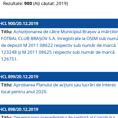
Rezultate:
900
(Ați căutat: 2019)
HCL 900/20.12.2019
Titlu:
Achiziționarea de către Municipiul Brașov a mărcilo
FOTBAL CLUB BRAȘOV S.A. înregistrate la OSIM sub num
de depozit M 2011 08622 respectiv sub număr de marcă
123248 și M 2011 08625 respectiv sub număr de marcă
126751.
HCL 899/20.12.2019
Titlu:
Aprobarea Planului de acţiuni sau lucrări de interes
local pentru anul 2020.
HCL 898/20.12.2019
Titlu:
Desemnarea preşedintelui de şedinţă al Consiliului