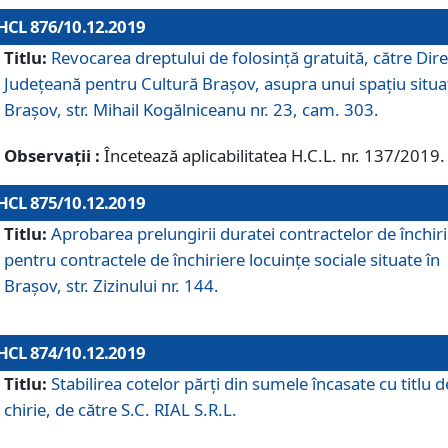
HCL 876/10.12.2019
Titlu:
Revocarea dreptului de folosinţă gratuită, către Dire
Judeţeană pentru Cultură Braşov, asupra unui spaţiu situa
Braşov, str. Mihail Kogălniceanu nr. 23, cam. 303.
Observații :
Încetează aplicabilitatea H.C.L. nr. 137/2019.
HCL 875/10.12.2019
Titlu:
Aprobarea prelungirii duratei contractelor de închir
pentru contractele de închiriere locuinţe sociale situate în
Braşov, str. Zizinului nr. 144.
HCL 874/10.12.2019
Titlu:
Stabilirea cotelor părți din sumele încasate cu titlu d
chirie, de către S.C. RIAL S.R.L.