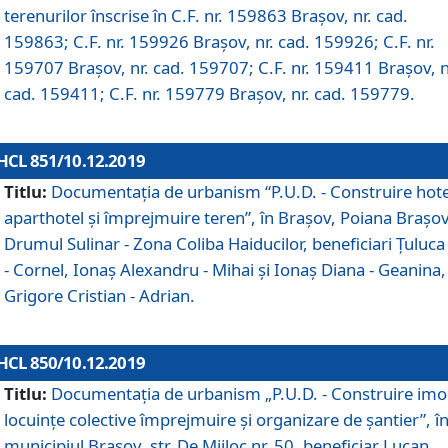
terenurilor înscrise în C.F. nr. 159863 Brașov, nr. cad.
159863; C.F. nr. 159926 Brașov, nr. cad. 159926; C.F. nr.
159707 Brașov, nr. cad. 159707; C.F. nr. 159411 Brașov, n
cad. 159411; C.F. nr. 159779 Brașov, nr. cad. 159779.
HCL 851/10.12.2019
Titlu:
Documentaţia de urbanism “P.U.D. - Construire hote
aparthotel şi împrejmuire teren”, în Braşov, Poiana Braşov
Drumul Sulinar - Zona Coliba Haiducilor, beneficiari Ţuluca
- Cornel, Ionaş Alexandru - Mihai şi Ionaş Diana - Geanina,
Grigore Cristian - Adrian.
HCL 850/10.12.2019
Titlu:
Documentaţia de urbanism „P.U.D. - Construire imo
locuințe colective împrejmuire și organizare de șantier”, î
municipiul Braşov, str. De Mijloc nr. 50, beneficiar Lucan