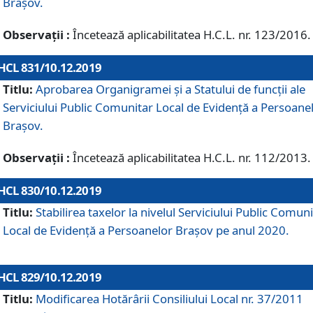
Brașov.
Observații :
Încetează aplicabilitatea H.C.L. nr. 123/2016.
HCL 831/10.12.2019
Titlu:
Aprobarea Organigramei și a Statului de funcții ale
Serviciului Public Comunitar Local de Evidență a Persoane
Brașov.
Observații :
Încetează aplicabilitatea H.C.L. nr. 112/2013.
HCL 830/10.12.2019
Titlu:
Stabilirea taxelor la nivelul Serviciului Public Comun
Local de Evidenţă a Persoanelor Braşov pe anul 2020.
HCL 829/10.12.2019
Titlu:
Modificarea Hotărârii Consiliului Local nr. 37/2011