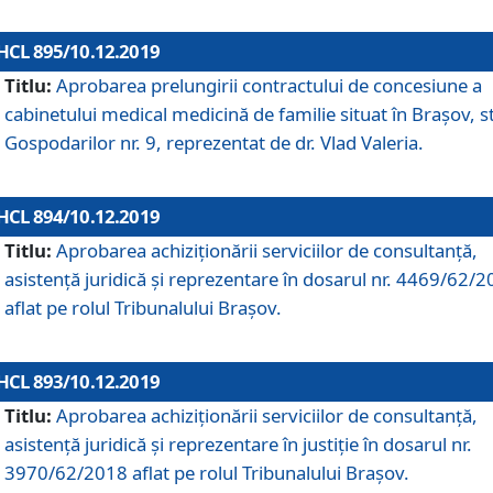
HCL 895/10.12.2019
Titlu:
Aprobarea prelungirii contractului de concesiune a
cabinetului medical medicină de familie situat în Braşov, st
Gospodarilor nr. 9, reprezentat de dr. Vlad Valeria.
HCL 894/10.12.2019
Titlu:
Aprobarea achiziţionării serviciilor de consultanţă,
asistenţă juridică şi reprezentare în dosarul nr. 4469/62/
aflat pe rolul Tribunalului Braşov.
HCL 893/10.12.2019
Titlu:
Aprobarea achiziţionării serviciilor de consultanţă,
asistenţă juridică şi reprezentare în justiţie în dosarul nr.
3970/62/2018 aflat pe rolul Tribunalului Braşov.