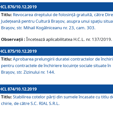
HCL 876/10.12.2019
Titlu:
Revocarea dreptului de folosinţă gratuită, către Dire
Judeţeană pentru Cultură Braşov, asupra unui spaţiu situa
Braşov, str. Mihail Kogălniceanu nr. 23, cam. 303.
Observații :
Încetează aplicabilitatea H.C.L. nr. 137/2019.
HCL 875/10.12.2019
Titlu:
Aprobarea prelungirii duratei contractelor de închir
pentru contractele de închiriere locuinţe sociale situate în
Braşov, str. Zizinului nr. 144.
HCL 874/10.12.2019
Titlu:
Stabilirea cotelor părți din sumele încasate cu titlu d
chirie, de către S.C. RIAL S.R.L.