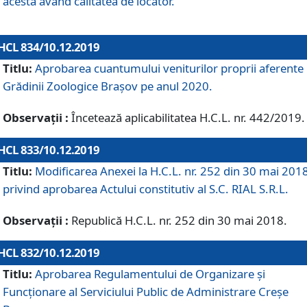
acesta având calitatea de locator.
HCL 834/10.12.2019
Titlu:
Aprobarea cuantumului veniturilor proprii aferente
Grădinii Zoologice Braşov pe anul 2020.
Observații :
Încetează aplicabilitatea H.C.L. nr. 442/2019.
HCL 833/10.12.2019
Titlu:
Modificarea Anexei la H.C.L. nr. 252 din 30 mai 201
privind aprobarea Actului constitutiv al S.C. RIAL S.R.L.
Observații :
Republică H.C.L. nr. 252 din 30 mai 2018.
HCL 832/10.12.2019
Titlu:
Aprobarea Regulamentului de Organizare și
Funcționare al Serviciului Public de Administrare Creșe