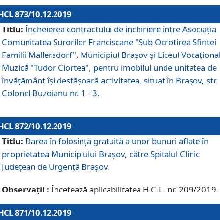
HCL 873/10.12.2019
Titlu:
Încheierea contractului de închiriere între Asociația
Comunitatea Surorilor Franciscane "Sub Ocrotirea Sfintei
Familii Mallersdorf", Municipiul Braşov şi Liceul Vocaționa
Muzică "Tudor Ciortea", pentru imobilul unde unitatea de
învățământ îşi desfăşoară activitatea, situat în Braşov, str.
Colonel Buzoianu nr. 1 - 3.
HCL 872/10.12.2019
Titlu:
Darea în folosinţă gratuită a unor bunuri aflate în
proprietatea Municipiului Braşov, către Spitalul Clinic
Judeţean de Urgenţă Braşov.
Observații :
Încetează aplicabilitatea H.C.L. nr. 209/2019.
HCL 871/10.12.2019