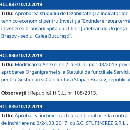
HCL 837/10.12.2019
Titlu:
Aprobarea studiului de fezabilitate și a indicatorilor
tehnico-economici pentru Investiția “Extindere rețea term
în vederea branșării Spitalului Clinic Județean de Urgență
Brașov - sediul Calea București”.
HCL 836/10.12.2019
Titlu:
Modificarea Anexei nr. 2 la H.C.L. nr. 108/2013 priv
aprobarea Organigramei şi a Statului de funcții ale Serviciu
pentru Gestionarea Câinilor fără Stăpân Brașov, republica
Observații :
Republică H.C.L. nr. 108/2013.
HCL 835/10.12.2019
Titlu:
Aprobarea încheierii actului adițional nr. 3 la contrac
de închiriere nr. 2/24.03.2017, cu S.C. STUPINIREZ S.R.L.,