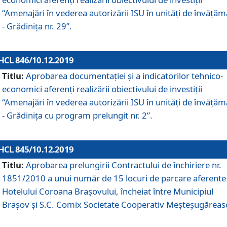
“Amenajări în vederea autorizării ISU în unități de învăță
- Grădinița nr. 29”.
HCL 846/10.12.2019
Titlu:
Aprobarea documentației și a indicatorilor tehnico-
economici aferenți realizării obiectivului de investiții
“Amenajări în vederea autorizării ISU în unități de învăță
- Grădinița cu program prelungit nr. 2”.
HCL 845/10.12.2019
Titlu:
Aprobarea prelungirii Contractului de închiriere nr.
1851/2010 a unui număr de 15 locuri de parcare aferente
Hotelului Coroana Brașovului, încheiat între Municipiul
Braşov şi S.C. Comix Societate Cooperativ Meşteşugăreas