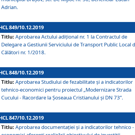
Adrian.
HCL 849/10.12.2019
Titlu:
Aprobarea Actului adiţional nr. 1 la Contractul de
Delegare a Gestiunii Serviciului de Transport Public Local 
Călători nr. 1/2018.
HCL 848/10.12.2019
Titlu:
Aprobarea Studiului de fezabilitate şi a indicatorilor
tehnico-economici pentru proiectul „Modernizare Strada
Cucului - Racordare la Șoseaua Cristianului și DN 73”.
HCL 847/10.12.2019
Titlu:
Aprobarea documentației și a indicatorilor tehnico -
economici aferenți realizării obiectivului de investiții