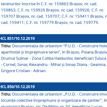
terenurilor înscrise în C.F. nr. 159863 Brașov, nr. cad.
159863; C.F. nr. 159926 Brașov, nr. cad. 159926; C.F. nr.
159707 Brașov, nr. cad. 159707; C.F. nr. 159411 Brașov, n
cad. 159411; C.F. nr. 159779 Brașov, nr. cad. 159779.
HCL 851/10.12.2019
Titlu:
Documentaţia de urbanism “P.U.D. - Construire hote
aparthotel şi împrejmuire teren”, în Braşov, Poiana Braşov
Drumul Sulinar - Zona Coliba Haiducilor, beneficiari Ţuluca
- Cornel, Ionaş Alexandru - Mihai şi Ionaş Diana - Geanina,
Grigore Cristian - Adrian.
HCL 850/10.12.2019
Titlu:
Documentaţia de urbanism „P.U.D. - Construire imo
locuințe colective împrejmuire și organizare de șantier”, î
municipiul Braşov, str. De Mijloc nr. 50, beneficiar Lucan