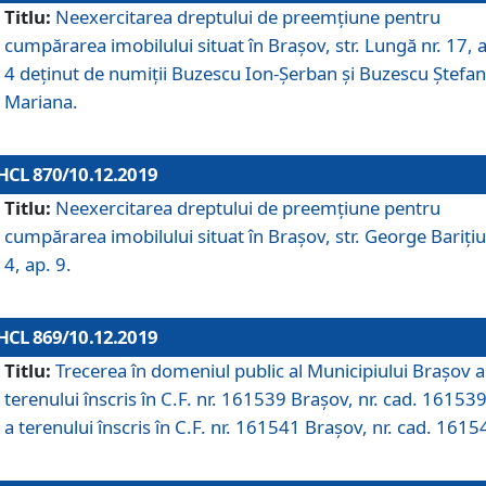
Titlu:
Neexercitarea dreptului de preemţiune pentru
cumpărarea imobilului situat în Braşov, str. Lungă nr. 17, 
4 deţinut de numiţii Buzescu Ion-Şerban și Buzescu Ştefan
Mariana.
HCL 870/10.12.2019
Titlu:
Neexercitarea dreptului de preemţiune pentru
cumpărarea imobilului situat în Braşov, str. George Bariţiu
4, ap. 9.
HCL 869/10.12.2019
Titlu:
Trecerea în domeniul public al Municipiului Braşov a
terenului înscris în C.F. nr. 161539 Brașov, nr. cad. 161539
a terenului înscris în C.F. nr. 161541 Brașov, nr. cad. 1615