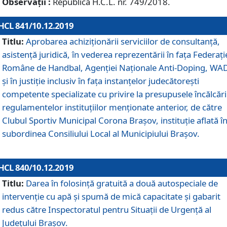
Observații :
Republică H.C.L. nr. 749/2018.
HCL 841/10.12.2019
Titlu:
Aprobarea achiziționării serviciilor de consultanță,
asistență juridică, în vederea reprezentării în fața Federați
Române de Handbal, Agenției Naționale Anti-Doping, WA
și în justiție inclusiv în fața instanțelor judecătorești
competente specializate cu privire la presupusele încălcări
regulamentelor instituțiilor menționate anterior, de către
Clubul Sportiv Municipal Corona Braşov, instituție aflată î
subordinea Consiliului Local al Municipiului Brașov.
HCL 840/10.12.2019
Titlu:
Darea în folosință gratuită a două autospeciale de
intervenție cu apă și spumă de mică capacitate și gabarit
redus către Inspectoratul pentru Situaţii de Urgenţă al
Judeţului Brașov.