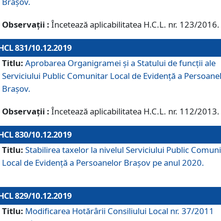
Brașov.
Observații :
Încetează aplicabilitatea H.C.L. nr. 123/2016.
HCL 831/10.12.2019
Titlu:
Aprobarea Organigramei și a Statului de funcții ale
Serviciului Public Comunitar Local de Evidență a Persoane
Brașov.
Observații :
Încetează aplicabilitatea H.C.L. nr. 112/2013.
HCL 830/10.12.2019
Titlu:
Stabilirea taxelor la nivelul Serviciului Public Comun
Local de Evidenţă a Persoanelor Braşov pe anul 2020.
HCL 829/10.12.2019
Titlu:
Modificarea Hotărârii Consiliului Local nr. 37/2011