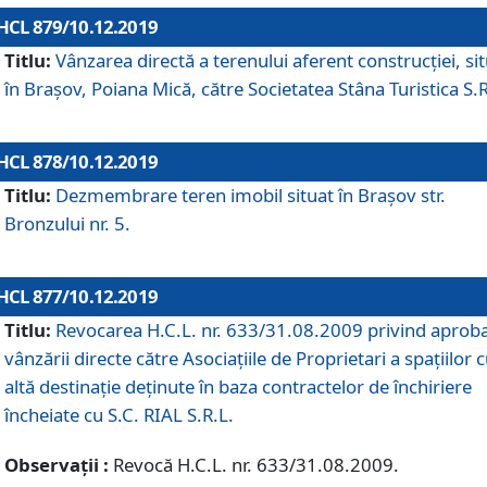
HCL 879/10.12.2019
Titlu:
Vânzarea directă a terenului aferent construcției, si
în Brașov, Poiana Mică, către Societatea Stâna Turistica S.R
HCL 878/10.12.2019
Titlu:
Dezmembrare teren imobil situat în Brașov str.
Bronzului nr. 5.
HCL 877/10.12.2019
Titlu:
Revocarea H.C.L. nr. 633/31.08.2009 privind aprob
vânzării directe către Asociațiile de Proprietari a spațiilor 
altă destinație deținute în baza contractelor de închiriere
încheiate cu S.C. RIAL S.R.L.
Observații :
Revocă H.C.L. nr. 633/31.08.2009.