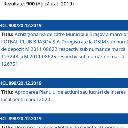
Rezultate:
900
(Ați căutat: 2019)
HCL 900/20.12.2019
Titlu:
Achiziționarea de către Municipiul Brașov a mărcilo
FOTBAL CLUB BRAȘOV S.A. înregistrate la OSIM sub num
de depozit M 2011 08622 respectiv sub număr de marcă
123248 și M 2011 08625 respectiv sub număr de marcă
126751.
HCL 899/20.12.2019
Titlu:
Aprobarea Planului de acţiuni sau lucrări de interes
local pentru anul 2020.
HCL 898/20.12.2019
Titlu:
Desemnarea preşedintelui de şedinţă al Consiliului