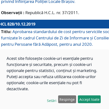
privind înființarea Poliției Locale Brașov.
Observații :
Republică H.C.L. nr. 37/2011.
HCL 828/10.12.2019
Titlu:
Aprobarea standardului de cost pentru serviciile soc
furnizate în cadrul Centrului de Zi de Informare și Consilie
pentru Persoane fără Adăpost, pentru anul 2020.
Acest site folosește cookie-uri esențiale pentru
HCL 827/10.12.2019
funcționare și securitate, precum și cookie-uri
Titlu:
Aprobarea standardului de cost pentru serviciile soc
opționale pentru statistici, conținut și marketing.
furnizate în cadrul Centrului Rezidențial pentru Persoane 
Puteți accepta sau refuza utilizarea cookie-urilor
Adăpost, pentru anul 2020.
opționale; cookie-urile esențiale nu pot fi
dezactivate.
HCL 826/10.12.2019
Respinge
Accept toate
Setări
Titlu:
Aprobarea standardului de cost pentru serviciile soc