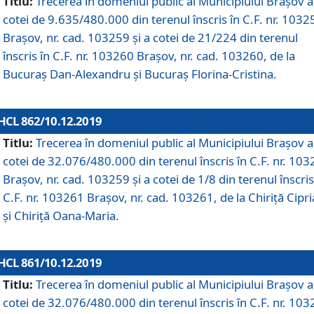
Titlu:
Trecerea în domeniul public al Municipiului Braşov a
cotei de 9.635/480.000 din terenul înscris în C.F. nr. 1032
Brașov, nr. cad. 103259 și a cotei de 21/224 din terenul
înscris în C.F. nr. 103260 Brașov, nr. cad. 103260, de la
Bucuraș Dan-Alexandru și Bucuraș Florina-Cristina.
HCL 862/10.12.2019
Titlu:
Trecerea în domeniul public al Municipiului Braşov a
cotei de 32.076/480.000 din terenul înscris în C.F. nr. 10
Brașov, nr. cad. 103259 și a cotei de 1/8 din terenul înscris
C.F. nr. 103261 Brașov, nr. cad. 103261, de la Chiriță Cipr
și Chiriță Oana-Maria.
HCL 861/10.12.2019
Titlu:
Trecerea în domeniul public al Municipiului Braşov a
cotei de 32.076/480.000 din terenul înscris în C.F. nr. 10