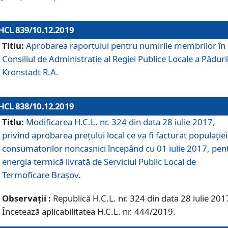
HCL 839/10.12.2019
Titlu:
Aprobarea raportului pentru numirile membrilor în
Consiliul de Administraţie al Regiei Publice Locale a Păduri
Kronstadt R.A.
HCL 838/10.12.2019
Titlu:
Modificarea H.C.L. nr. 324 din data 28 iulie 2017,
privind aprobarea preţului local ce va fi facturat populaţiei
consumatorilor noncasnici începând cu 01 iulie 2017, pen
energia termică livrată de Serviciul Public Local de
Termoficare Braşov.
Observații :
Republică H.C.L. nr. 324 din data 28 iulie 201
Încetează aplicabilitatea H.C.L. nr. 444/2019.