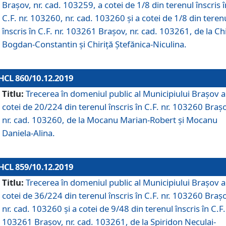
Brașov, nr. cad. 103259, a cotei de 1/8 din terenul înscris î
C.F. nr. 103260, nr. cad. 103260 și a cotei de 1/8 din teren
înscris în C.F. nr. 103261 Brașov, nr. cad. 103261, de la Chi
Bogdan-Constantin și Chiriță Ștefănica-Niculina.
HCL 860/10.12.2019
Titlu:
Trecerea în domeniul public al Municipiului Braşov a
cotei de 20/224 din terenul înscris în C.F. nr. 103260 Braș
nr. cad. 103260, de la Mocanu Marian-Robert și Mocanu
Daniela-Alina.
HCL 859/10.12.2019
Titlu:
Trecerea în domeniul public al Municipiului Braşov a
cotei de 36/224 din terenul înscris în C.F. nr. 103260 Braș
nr. cad. 103260 și a cotei de 9/48 din terenul înscris în C.F.
103261 Brașov, nr. cad. 103261, de la Spiridon Neculai-