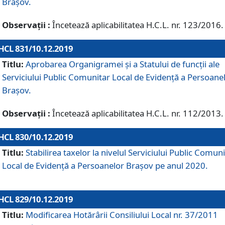
Brașov.
Observații :
Încetează aplicabilitatea H.C.L. nr. 123/2016.
HCL 831/10.12.2019
Titlu:
Aprobarea Organigramei și a Statului de funcții ale
Serviciului Public Comunitar Local de Evidență a Persoane
Brașov.
Observații :
Încetează aplicabilitatea H.C.L. nr. 112/2013.
HCL 830/10.12.2019
Titlu:
Stabilirea taxelor la nivelul Serviciului Public Comun
Local de Evidenţă a Persoanelor Braşov pe anul 2020.
HCL 829/10.12.2019
Titlu:
Modificarea Hotărârii Consiliului Local nr. 37/2011