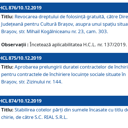
HCL 876/10.12.2019
Titlu:
Revocarea dreptului de folosinţă gratuită, către Dire
Judeţeană pentru Cultură Braşov, asupra unui spaţiu situa
Braşov, str. Mihail Kogălniceanu nr. 23, cam. 303.
Observații :
Încetează aplicabilitatea H.C.L. nr. 137/2019.
HCL 875/10.12.2019
Titlu:
Aprobarea prelungirii duratei contractelor de închir
pentru contractele de închiriere locuinţe sociale situate în
Braşov, str. Zizinului nr. 144.
HCL 874/10.12.2019
Titlu:
Stabilirea cotelor părți din sumele încasate cu titlu d
chirie, de către S.C. RIAL S.R.L.