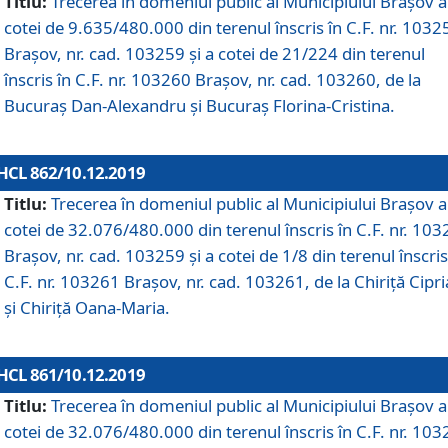
Titlu:
Trecerea în domeniul public al Municipiului Braşov a
cotei de 9.635/480.000 din terenul înscris în C.F. nr. 1032
Brașov, nr. cad. 103259 și a cotei de 21/224 din terenul
înscris în C.F. nr. 103260 Brașov, nr. cad. 103260, de la
Bucuraș Dan-Alexandru și Bucuraș Florina-Cristina.
HCL 862/10.12.2019
Titlu:
Trecerea în domeniul public al Municipiului Braşov a
cotei de 32.076/480.000 din terenul înscris în C.F. nr. 10
Brașov, nr. cad. 103259 și a cotei de 1/8 din terenul înscris
C.F. nr. 103261 Brașov, nr. cad. 103261, de la Chiriță Cipr
și Chiriță Oana-Maria.
HCL 861/10.12.2019
Titlu:
Trecerea în domeniul public al Municipiului Braşov a
cotei de 32.076/480.000 din terenul înscris în C.F. nr. 10