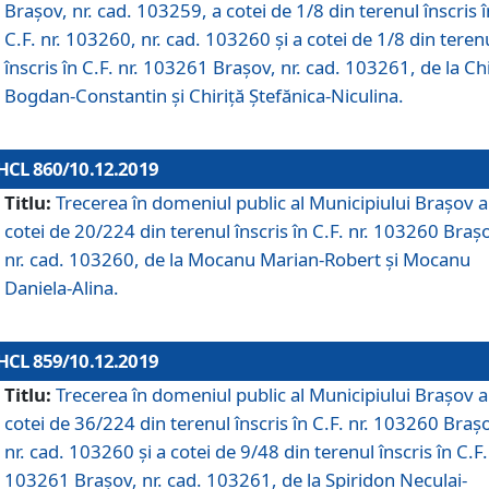
Brașov, nr. cad. 103259, a cotei de 1/8 din terenul înscris î
C.F. nr. 103260, nr. cad. 103260 și a cotei de 1/8 din teren
înscris în C.F. nr. 103261 Brașov, nr. cad. 103261, de la Chi
Bogdan-Constantin și Chiriță Ștefănica-Niculina.
HCL 860/10.12.2019
Titlu:
Trecerea în domeniul public al Municipiului Braşov a
cotei de 20/224 din terenul înscris în C.F. nr. 103260 Braș
nr. cad. 103260, de la Mocanu Marian-Robert și Mocanu
Daniela-Alina.
HCL 859/10.12.2019
Titlu:
Trecerea în domeniul public al Municipiului Braşov a
cotei de 36/224 din terenul înscris în C.F. nr. 103260 Braș
nr. cad. 103260 și a cotei de 9/48 din terenul înscris în C.F.
103261 Brașov, nr. cad. 103261, de la Spiridon Neculai-