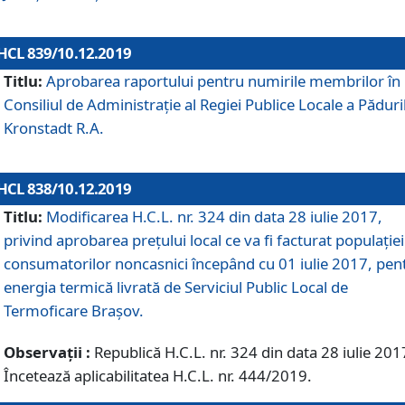
HCL 839/10.12.2019
Titlu:
Aprobarea raportului pentru numirile membrilor în
Consiliul de Administraţie al Regiei Publice Locale a Păduri
Kronstadt R.A.
HCL 838/10.12.2019
Titlu:
Modificarea H.C.L. nr. 324 din data 28 iulie 2017,
privind aprobarea preţului local ce va fi facturat populaţiei
consumatorilor noncasnici începând cu 01 iulie 2017, pen
energia termică livrată de Serviciul Public Local de
Termoficare Braşov.
Observații :
Republică H.C.L. nr. 324 din data 28 iulie 201
Încetează aplicabilitatea H.C.L. nr. 444/2019.