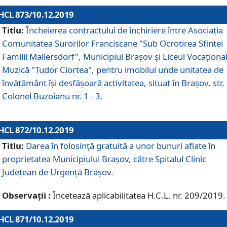
HCL 873/10.12.2019
Titlu:
Încheierea contractului de închiriere între Asociația
Comunitatea Surorilor Franciscane "Sub Ocrotirea Sfintei
Familii Mallersdorf", Municipiul Braşov şi Liceul Vocaționa
Muzică "Tudor Ciortea", pentru imobilul unde unitatea de
învățământ îşi desfăşoară activitatea, situat în Braşov, str.
Colonel Buzoianu nr. 1 - 3.
HCL 872/10.12.2019
Titlu:
Darea în folosinţă gratuită a unor bunuri aflate în
proprietatea Municipiului Braşov, către Spitalul Clinic
Judeţean de Urgenţă Braşov.
Observații :
Încetează aplicabilitatea H.C.L. nr. 209/2019.
HCL 871/10.12.2019