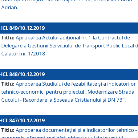
Adrian.
HCL 849/10.12.2019
Titlu:
Aprobarea Actului adiţional nr. 1 la Contractul de
Delegare a Gestiunii Serviciului de Transport Public Local 
Călători nr. 1/2018.
HCL 848/10.12.2019
Titlu:
Aprobarea Studiului de fezabilitate şi a indicatorilor
tehnico-economici pentru proiectul „Modernizare Strada
Cucului - Racordare la Șoseaua Cristianului și DN 73”.
HCL 847/10.12.2019
Titlu:
Aprobarea documentației și a indicatorilor tehnico -
economici aferenți realizării obiectivului de investiții