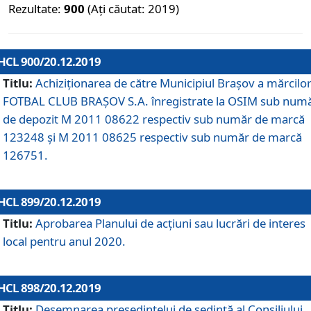
Rezultate:
900
(Ați căutat: 2019)
HCL 900/20.12.2019
Titlu:
Achiziționarea de către Municipiul Brașov a mărcilo
FOTBAL CLUB BRAȘOV S.A. înregistrate la OSIM sub num
de depozit M 2011 08622 respectiv sub număr de marcă
123248 și M 2011 08625 respectiv sub număr de marcă
126751.
HCL 899/20.12.2019
Titlu:
Aprobarea Planului de acţiuni sau lucrări de interes
local pentru anul 2020.
HCL 898/20.12.2019
Titlu:
Desemnarea preşedintelui de şedinţă al Consiliului