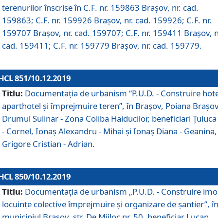
terenurilor înscrise în C.F. nr. 159863 Brașov, nr. cad.
159863; C.F. nr. 159926 Brașov, nr. cad. 159926; C.F. nr.
159707 Brașov, nr. cad. 159707; C.F. nr. 159411 Brașov, n
cad. 159411; C.F. nr. 159779 Brașov, nr. cad. 159779.
HCL 851/10.12.2019
Titlu:
Documentaţia de urbanism “P.U.D. - Construire hote
aparthotel şi împrejmuire teren”, în Braşov, Poiana Braşov
Drumul Sulinar - Zona Coliba Haiducilor, beneficiari Ţuluca
- Cornel, Ionaş Alexandru - Mihai şi Ionaş Diana - Geanina,
Grigore Cristian - Adrian.
HCL 850/10.12.2019
Titlu:
Documentaţia de urbanism „P.U.D. - Construire imo
locuințe colective împrejmuire și organizare de șantier”, î
municipiul Braşov, str. De Mijloc nr. 50, beneficiar Lucan