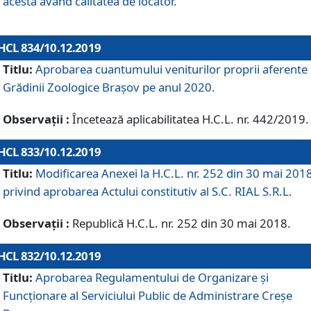
acesta având calitatea de locator.
HCL 834/10.12.2019
Titlu:
Aprobarea cuantumului veniturilor proprii aferente
Grădinii Zoologice Braşov pe anul 2020.
Observații :
Încetează aplicabilitatea H.C.L. nr. 442/2019.
HCL 833/10.12.2019
Titlu:
Modificarea Anexei la H.C.L. nr. 252 din 30 mai 201
privind aprobarea Actului constitutiv al S.C. RIAL S.R.L.
Observații :
Republică H.C.L. nr. 252 din 30 mai 2018.
HCL 832/10.12.2019
Titlu:
Aprobarea Regulamentului de Organizare și
Funcționare al Serviciului Public de Administrare Creșe