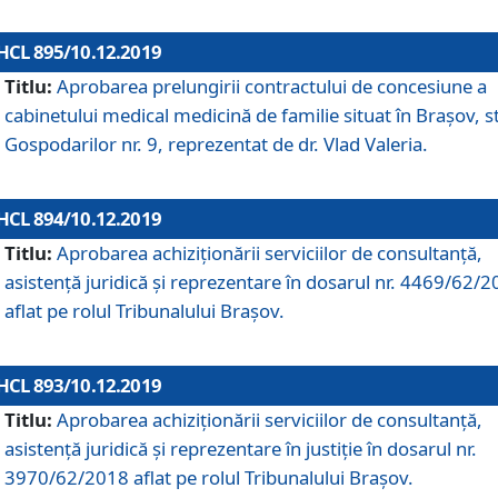
HCL 895/10.12.2019
Titlu:
Aprobarea prelungirii contractului de concesiune a
cabinetului medical medicină de familie situat în Braşov, st
Gospodarilor nr. 9, reprezentat de dr. Vlad Valeria.
HCL 894/10.12.2019
Titlu:
Aprobarea achiziţionării serviciilor de consultanţă,
asistenţă juridică şi reprezentare în dosarul nr. 4469/62/
aflat pe rolul Tribunalului Braşov.
HCL 893/10.12.2019
Titlu:
Aprobarea achiziţionării serviciilor de consultanţă,
asistenţă juridică şi reprezentare în justiţie în dosarul nr.
3970/62/2018 aflat pe rolul Tribunalului Braşov.