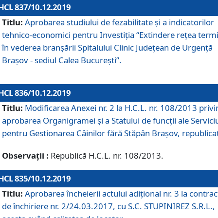
HCL 837/10.12.2019
Titlu:
Aprobarea studiului de fezabilitate și a indicatorilor
tehnico-economici pentru Investiția “Extindere rețea term
în vederea branșării Spitalului Clinic Județean de Urgență
Brașov - sediul Calea București”.
HCL 836/10.12.2019
Titlu:
Modificarea Anexei nr. 2 la H.C.L. nr. 108/2013 priv
aprobarea Organigramei şi a Statului de funcții ale Serviciu
pentru Gestionarea Câinilor fără Stăpân Brașov, republica
Observații :
Republică H.C.L. nr. 108/2013.
HCL 835/10.12.2019
Titlu:
Aprobarea încheierii actului adițional nr. 3 la contrac
de închiriere nr. 2/24.03.2017, cu S.C. STUPINIREZ S.R.L.,