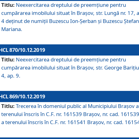
Titlu:
Neexercitarea dreptului de preemţiune pentru
cumpărarea imobilului situat în Braşov, str. Lungă nr. 17, 
4 deţinut de numiţii Buzescu Ion-Şerban și Buzescu Ştefan
Mariana.
HCL 870/10.12.2019
Titlu:
Neexercitarea dreptului de preemţiune pentru
cumpărarea imobilului situat în Braşov, str. George Bariţiu
4, ap. 9.
HCL 869/10.12.2019
Titlu:
Trecerea în domeniul public al Municipiului Braşov a
terenului înscris în C.F. nr. 161539 Brașov, nr. cad. 161539
a terenului înscris în C.F. nr. 161541 Brașov, nr. cad. 1615