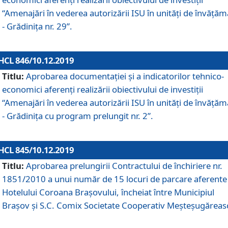
“Amenajări în vederea autorizării ISU în unități de învăță
- Grădinița nr. 29”.
HCL 846/10.12.2019
Titlu:
Aprobarea documentației și a indicatorilor tehnico-
economici aferenți realizării obiectivului de investiții
“Amenajări în vederea autorizării ISU în unități de învăță
- Grădinița cu program prelungit nr. 2”.
HCL 845/10.12.2019
Titlu:
Aprobarea prelungirii Contractului de închiriere nr.
1851/2010 a unui număr de 15 locuri de parcare aferente
Hotelului Coroana Brașovului, încheiat între Municipiul
Braşov şi S.C. Comix Societate Cooperativ Meşteşugăreas