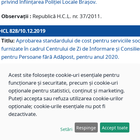
privind înființarea Poliției Locale Brașov.
Observații :
Republică H.C.L. nr. 37/2011.
HCL 828/10.12.2019
Titlu:
Aprobarea standardului de cost pentru serviciile soc
furnizate în cadrul Centrului de Zi de Informare și Consilie
pentru Persoane fără Adăpost, pentru anul 2020.
Acest site folosește cookie-uri esențiale pentru
HCL 827/10.12.2019
funcționare și securitate, precum și cookie-uri
Titlu:
Aprobarea standardului de cost pentru serviciile soc
opționale pentru statistici, conținut și marketing.
furnizate în cadrul Centrului Rezidențial pentru Persoane 
Puteți accepta sau refuza utilizarea cookie-urilor
Adăpost, pentru anul 2020.
opționale; cookie-urile esențiale nu pot fi
dezactivate.
HCL 826/10.12.2019
Respinge
Accept toate
Setări
Titlu:
Aprobarea standardului de cost pentru serviciile soc