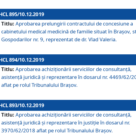
HCL 895/10.12.2019
Titlu:
Aprobarea prelungirii contractului de concesiune a
cabinetului medical medicină de familie situat în Braşov, st
Gospodarilor nr. 9, reprezentat de dr. Vlad Valeria.
HCL 894/10.12.2019
Titlu:
Aprobarea achiziţionării serviciilor de consultanţă,
asistenţă juridică şi reprezentare în dosarul nr. 4469/62/
aflat pe rolul Tribunalului Braşov.
HCL 893/10.12.2019
Titlu:
Aprobarea achiziţionării serviciilor de consultanţă,
asistenţă juridică şi reprezentare în justiţie în dosarul nr.
3970/62/2018 aflat pe rolul Tribunalului Braşov.