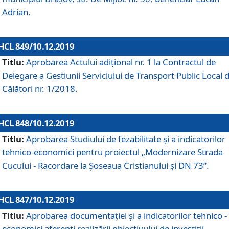
Adrian.
HCL 849/10.12.2019
Titlu:
Aprobarea Actului adiţional nr. 1 la Contractul de
Delegare a Gestiunii Serviciului de Transport Public Local 
Călători nr. 1/2018.
HCL 848/10.12.2019
Titlu:
Aprobarea Studiului de fezabilitate şi a indicatorilor
tehnico-economici pentru proiectul „Modernizare Strada
Cucului - Racordare la Șoseaua Cristianului și DN 73”.
HCL 847/10.12.2019
Titlu:
Aprobarea documentației și a indicatorilor tehnico -
economici aferenți realizării obiectivului de investiții