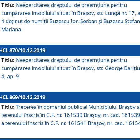
Titlu:
Neexercitarea dreptului de preemţiune pentru
cumpărarea imobilului situat în Braşov, str. Lungă nr. 17, 
4 deţinut de numiţii Buzescu Ion-Şerban și Buzescu Ştefan
Mariana.
HCL 870/10.12.2019
Titlu:
Neexercitarea dreptului de preemţiune pentru
cumpărarea imobilului situat în Braşov, str. George Bariţiu
4, ap. 9.
HCL 869/10.12.2019
Titlu:
Trecerea în domeniul public al Municipiului Braşov a
terenului înscris în C.F. nr. 161539 Brașov, nr. cad. 161539
a terenului înscris în C.F. nr. 161541 Brașov, nr. cad. 1615