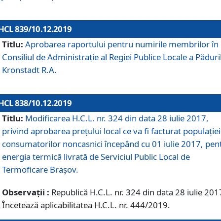
HCL 839/10.12.2019
Titlu:
Aprobarea raportului pentru numirile membrilor în
Consiliul de Administraţie al Regiei Publice Locale a Păduri
Kronstadt R.A.
HCL 838/10.12.2019
Titlu:
Modificarea H.C.L. nr. 324 din data 28 iulie 2017,
privind aprobarea preţului local ce va fi facturat populaţiei
consumatorilor noncasnici începând cu 01 iulie 2017, pen
energia termică livrată de Serviciul Public Local de
Termoficare Braşov.
Observații :
Republică H.C.L. nr. 324 din data 28 iulie 201
Încetează aplicabilitatea H.C.L. nr. 444/2019.