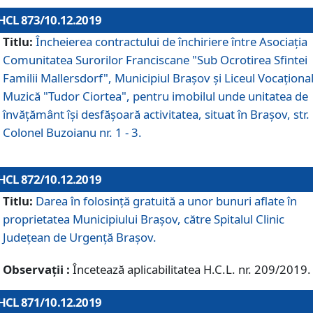
HCL 873/10.12.2019
Titlu:
Încheierea contractului de închiriere între Asociația
Comunitatea Surorilor Franciscane "Sub Ocrotirea Sfintei
Familii Mallersdorf", Municipiul Braşov şi Liceul Vocaționa
Muzică "Tudor Ciortea", pentru imobilul unde unitatea de
învățământ îşi desfăşoară activitatea, situat în Braşov, str.
Colonel Buzoianu nr. 1 - 3.
HCL 872/10.12.2019
Titlu:
Darea în folosinţă gratuită a unor bunuri aflate în
proprietatea Municipiului Braşov, către Spitalul Clinic
Judeţean de Urgenţă Braşov.
Observații :
Încetează aplicabilitatea H.C.L. nr. 209/2019.
HCL 871/10.12.2019