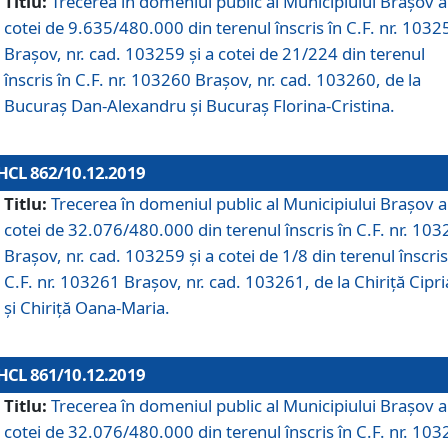
Titlu:
Trecerea în domeniul public al Municipiului Braşov a
cotei de 9.635/480.000 din terenul înscris în C.F. nr. 1032
Brașov, nr. cad. 103259 și a cotei de 21/224 din terenul
înscris în C.F. nr. 103260 Brașov, nr. cad. 103260, de la
Bucuraș Dan-Alexandru și Bucuraș Florina-Cristina.
HCL 862/10.12.2019
Titlu:
Trecerea în domeniul public al Municipiului Braşov a
cotei de 32.076/480.000 din terenul înscris în C.F. nr. 10
Brașov, nr. cad. 103259 și a cotei de 1/8 din terenul înscris
C.F. nr. 103261 Brașov, nr. cad. 103261, de la Chiriță Cipr
și Chiriță Oana-Maria.
HCL 861/10.12.2019
Titlu:
Trecerea în domeniul public al Municipiului Braşov a
cotei de 32.076/480.000 din terenul înscris în C.F. nr. 10