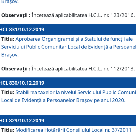
Brașov.
Observații :
Încetează aplicabilitatea H.C.L. nr. 123/2016.
HCL 831/10.12.2019
Titlu:
Aprobarea Organigramei și a Statului de funcții ale
Serviciului Public Comunitar Local de Evidență a Persoane
Brașov.
Observații :
Încetează aplicabilitatea H.C.L. nr. 112/2013.
HCL 830/10.12.2019
Titlu:
Stabilirea taxelor la nivelul Serviciului Public Comun
Local de Evidenţă a Persoanelor Braşov pe anul 2020.
HCL 829/10.12.2019
Titlu:
Modificarea Hotărârii Consiliului Local nr. 37/2011