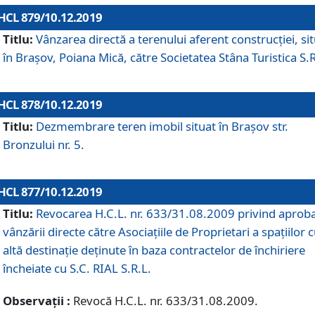
HCL 879/10.12.2019
Titlu:
Vânzarea directă a terenului aferent construcției, si
în Brașov, Poiana Mică, către Societatea Stâna Turistica S.R
HCL 878/10.12.2019
Titlu:
Dezmembrare teren imobil situat în Brașov str.
Bronzului nr. 5.
HCL 877/10.12.2019
Titlu:
Revocarea H.C.L. nr. 633/31.08.2009 privind aprob
vânzării directe către Asociațiile de Proprietari a spațiilor 
altă destinație deținute în baza contractelor de închiriere
încheiate cu S.C. RIAL S.R.L.
Observații :
Revocă H.C.L. nr. 633/31.08.2009.