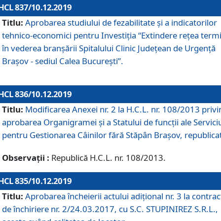
HCL 837/10.12.2019
Titlu:
Aprobarea studiului de fezabilitate și a indicatorilor
tehnico-economici pentru Investiția “Extindere rețea term
în vederea branșării Spitalului Clinic Județean de Urgență
Brașov - sediul Calea București”.
HCL 836/10.12.2019
Titlu:
Modificarea Anexei nr. 2 la H.C.L. nr. 108/2013 priv
aprobarea Organigramei şi a Statului de funcții ale Serviciu
pentru Gestionarea Câinilor fără Stăpân Brașov, republica
Observații :
Republică H.C.L. nr. 108/2013.
HCL 835/10.12.2019
Titlu:
Aprobarea încheierii actului adițional nr. 3 la contrac
de închiriere nr. 2/24.03.2017, cu S.C. STUPINIREZ S.R.L.,