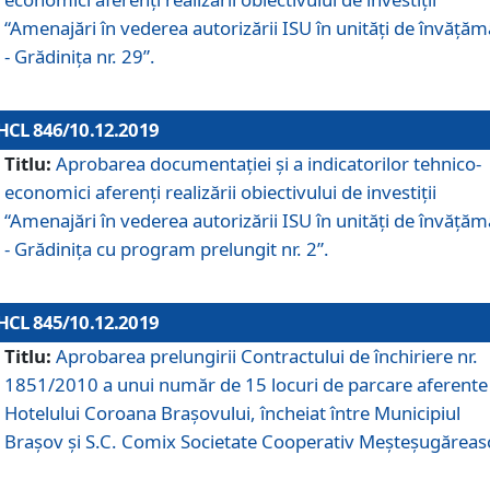
“Amenajări în vederea autorizării ISU în unități de învăță
- Grădinița nr. 29”.
HCL 846/10.12.2019
Titlu:
Aprobarea documentației și a indicatorilor tehnico-
economici aferenți realizării obiectivului de investiții
“Amenajări în vederea autorizării ISU în unități de învăță
- Grădinița cu program prelungit nr. 2”.
HCL 845/10.12.2019
Titlu:
Aprobarea prelungirii Contractului de închiriere nr.
1851/2010 a unui număr de 15 locuri de parcare aferente
Hotelului Coroana Brașovului, încheiat între Municipiul
Braşov şi S.C. Comix Societate Cooperativ Meşteşugăreas