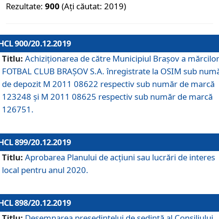
Rezultate:
900
(Ați căutat: 2019)
HCL 900/20.12.2019
Titlu:
Achiziționarea de către Municipiul Brașov a mărcilo
FOTBAL CLUB BRAȘOV S.A. înregistrate la OSIM sub num
de depozit M 2011 08622 respectiv sub număr de marcă
123248 și M 2011 08625 respectiv sub număr de marcă
126751.
HCL 899/20.12.2019
Titlu:
Aprobarea Planului de acţiuni sau lucrări de interes
local pentru anul 2020.
HCL 898/20.12.2019
Titlu:
Desemnarea preşedintelui de şedinţă al Consiliului