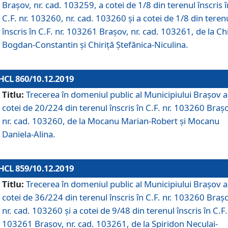
Brașov, nr. cad. 103259, a cotei de 1/8 din terenul înscris î
C.F. nr. 103260, nr. cad. 103260 și a cotei de 1/8 din teren
înscris în C.F. nr. 103261 Brașov, nr. cad. 103261, de la Chi
Bogdan-Constantin și Chiriță Ștefănica-Niculina.
HCL 860/10.12.2019
Titlu:
Trecerea în domeniul public al Municipiului Braşov a
cotei de 20/224 din terenul înscris în C.F. nr. 103260 Braș
nr. cad. 103260, de la Mocanu Marian-Robert și Mocanu
Daniela-Alina.
HCL 859/10.12.2019
Titlu:
Trecerea în domeniul public al Municipiului Braşov a
cotei de 36/224 din terenul înscris în C.F. nr. 103260 Braș
nr. cad. 103260 și a cotei de 9/48 din terenul înscris în C.F.
103261 Brașov, nr. cad. 103261, de la Spiridon Neculai-