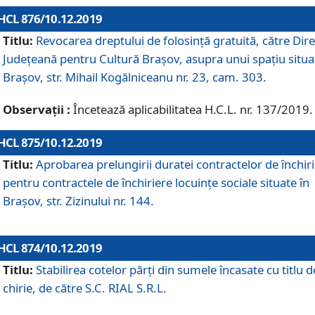
HCL 876/10.12.2019
Titlu:
Revocarea dreptului de folosinţă gratuită, către Dire
Judeţeană pentru Cultură Braşov, asupra unui spaţiu situa
Braşov, str. Mihail Kogălniceanu nr. 23, cam. 303.
Observații :
Încetează aplicabilitatea H.C.L. nr. 137/2019.
HCL 875/10.12.2019
Titlu:
Aprobarea prelungirii duratei contractelor de închir
pentru contractele de închiriere locuinţe sociale situate în
Braşov, str. Zizinului nr. 144.
HCL 874/10.12.2019
Titlu:
Stabilirea cotelor părți din sumele încasate cu titlu d
chirie, de către S.C. RIAL S.R.L.