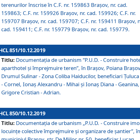
terenurilor înscrise în C.F. nr. 159863 Brașov, nr. cad.
159863; C.F. nr. 159926 Brașov, nr. cad. 159926; C.F. nr.
159707 Brașov, nr. cad. 159707; C.F. nr. 159411 Brașov, n
cad. 159411; C.F. nr. 159779 Brașov, nr. cad. 159779.
HCL 851/10.12.2019
Titlu:
Documentaţia de urbanism “P.U.D. - Construire hote
aparthotel şi împrejmuire teren”, în Braşov, Poiana Braşov
Drumul Sulinar - Zona Coliba Haiducilor, beneficiari Ţuluca
- Cornel, Ionaş Alexandru - Mihai şi Ionaş Diana - Geanina,
Grigore Cristian - Adrian.
HCL 850/10.12.2019
Titlu:
Documentaţia de urbanism „P.U.D. - Construire imo
locuințe colective împrejmuire și organizare de șantier”, î
municipiul Braşov, str. De Mijloc nr. 50, beneficiar Lucan