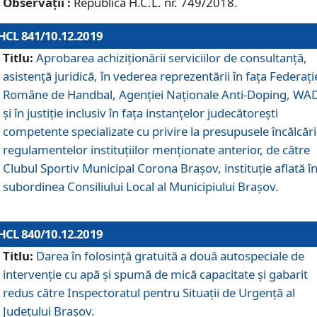
Observații :
Republică H.C.L. nr. 749/2018.
HCL 841/10.12.2019
Titlu:
Aprobarea achiziționării serviciilor de consultanță,
asistență juridică, în vederea reprezentării în fața Federați
Române de Handbal, Agenției Naționale Anti-Doping, WA
și în justiție inclusiv în fața instanțelor judecătorești
competente specializate cu privire la presupusele încălcări
regulamentelor instituțiilor menționate anterior, de către
Clubul Sportiv Municipal Corona Braşov, instituție aflată î
subordinea Consiliului Local al Municipiului Brașov.
HCL 840/10.12.2019
Titlu:
Darea în folosință gratuită a două autospeciale de
intervenție cu apă și spumă de mică capacitate și gabarit
redus către Inspectoratul pentru Situaţii de Urgenţă al
Judeţului Brașov.