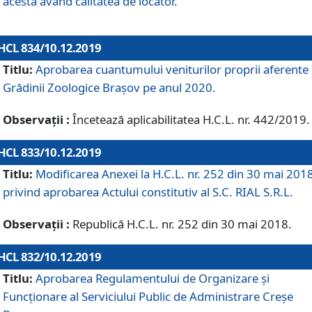
acesta având calitatea de locator.
HCL 834/10.12.2019
Titlu:
Aprobarea cuantumului veniturilor proprii aferente
Grădinii Zoologice Braşov pe anul 2020.
Observații :
Încetează aplicabilitatea H.C.L. nr. 442/2019.
HCL 833/10.12.2019
Titlu:
Modificarea Anexei la H.C.L. nr. 252 din 30 mai 201
privind aprobarea Actului constitutiv al S.C. RIAL S.R.L.
Observații :
Republică H.C.L. nr. 252 din 30 mai 2018.
HCL 832/10.12.2019
Titlu:
Aprobarea Regulamentului de Organizare și
Funcționare al Serviciului Public de Administrare Creșe