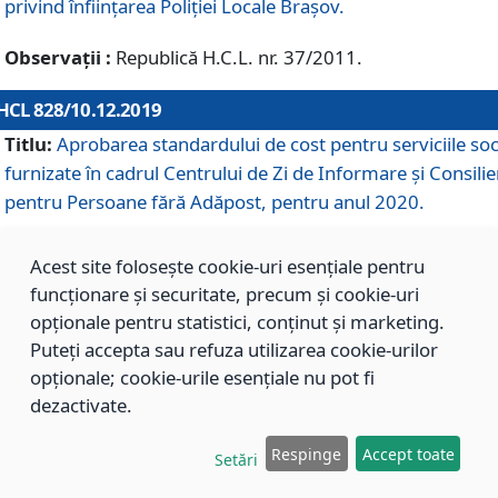
privind înființarea Poliției Locale Brașov.
Observații :
Republică H.C.L. nr. 37/2011.
HCL 828/10.12.2019
Titlu:
Aprobarea standardului de cost pentru serviciile soc
furnizate în cadrul Centrului de Zi de Informare și Consilie
pentru Persoane fără Adăpost, pentru anul 2020.
Acest site folosește cookie-uri esențiale pentru
HCL 827/10.12.2019
funcționare și securitate, precum și cookie-uri
Titlu:
Aprobarea standardului de cost pentru serviciile soc
opționale pentru statistici, conținut și marketing.
furnizate în cadrul Centrului Rezidențial pentru Persoane 
Puteți accepta sau refuza utilizarea cookie-urilor
Adăpost, pentru anul 2020.
opționale; cookie-urile esențiale nu pot fi
dezactivate.
HCL 826/10.12.2019
Respinge
Accept toate
Setări
Titlu:
Aprobarea standardului de cost pentru serviciile soc