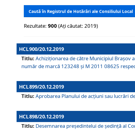
Caută în Registrul de Hotărâri ale Consiliului Local
Rezultate:
900
(Ați căutat: 2019)
HCL 900/20.12.2019
Titlu:
Achiziționarea de către Municipiul Brașov
număr de marcă 123248 și M 2011 08625 respec
HCL 899/20.12.2019
Titlu:
Aprobarea Planului de acţiuni sau lucrări d
HCL 898/20.12.2019
Titlu:
Desemnarea preşedintelui de şedinţă al Cons