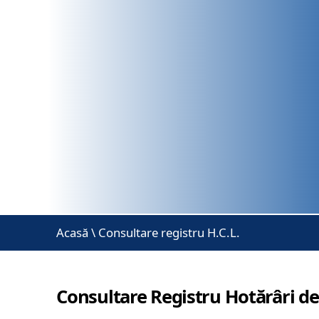
Acasă
\
Consultare registru H.C.L.
Consultare Registru Hotărâri de