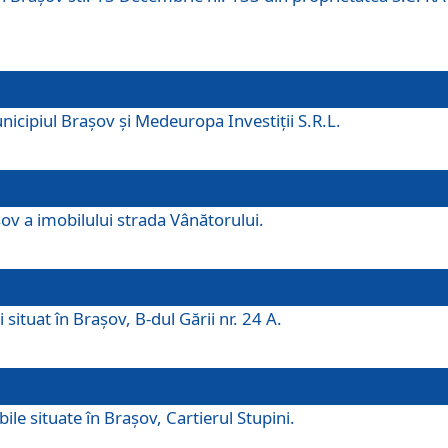
icipiul Brașov și Medeuropa Investiții S.R.L.
şov a imobilului strada Vânătorului.
 situat în Brașov, B-dul Gării nr. 24 A.
ile situate în Braşov, Cartierul Stupini.