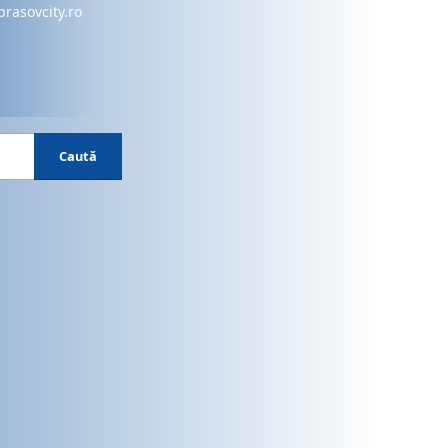
brasovcity.ro
Caută