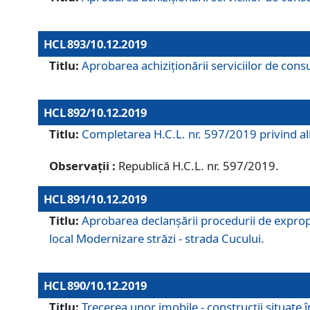
HCL 893/10.12.2019
Titlu:
Aprobarea achiziţionării serviciilor de consu
HCL 892/10.12.2019
Titlu:
Completarea H.C.L. nr. 597/2019 privind alip
Observații :
Republică H.C.L. nr. 597/2019.
HCL 891/10.12.2019
Titlu:
Aprobarea declanșării procedurii de expropri
local Modernizare străzi - strada Cucului.
HCL 890/10.12.2019
Titlu:
Trecerea unor imobile - construcții situate 