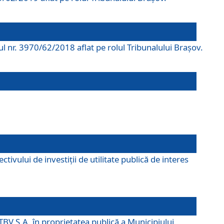
rul nr. 3970/62/2018 aflat pe rolul Tribunalului Braşov.
ivului de investiții de utilitate publică de interes
TBV S.A. în proprietatea publică a Municipiului