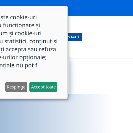
ește cookie-uri
 funcționare și
um și cookie-uri
CONTACT
statistici, conținut și
ți accepta sau refuza
e-urilor opționale;
nțiale nu pot fi
SERVICII
M.O.L.
PUBLICE
Respinge
Accept toate