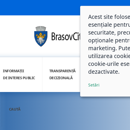
Acest site folos
esențiale pentru
securitate, prec
opționale pentru 
marketing. Pute
utilizarea cooki
cookie-urile ese
dezactivate.
INFORMAȚII
TRANSPARENȚĂ
INTEGRITATE
DE INTERES PUBLIC
DECIZIONALĂ
INSTITUȚIONALĂ
Setări
CAUTĂ