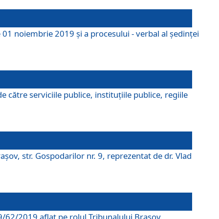
 01 noiembrie 2019 și a procesului - verbal al ședinței
tre serviciile publice, instituțiile publice, regiile
şov, str. Gospodarilor nr. 9, reprezentat de dr. Vlad
69/62/2019 aflat pe rolul Tribunalului Braşov.