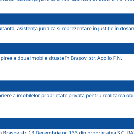
ltanţă, asistenţă juridică şi reprezentare în justiţie în dosa
irea a doua imobile situate în Brașov, str. Apollo F.N.
ere a imobilelor proprietate privată pentru realizarea obiect
în Brașov str. 13 Decembrie nr. 133 din proprietatea S.C. RA