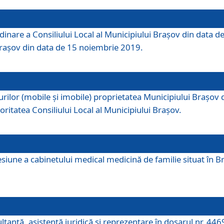
dinare a Consiliului Local al Municipiului Brașov din data de
 Brașov din data de 15 noiembrie 2019.
or (mobile și imobile) proprietatea Municipiului Brașov de că
oritatea Consiliului Local al Municipiului Brașov.
iune a cabinetului medical medicină de familie situat în Bra
ultanţă, asistenţă juridică şi reprezentare în dosarul nr. 44