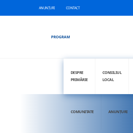
ANUNȚURI
CONTACT
PROGRAM
DESPRE
CONSILIUL
PRIMĂRIE
LOCAL
COMUNITATE
ANUNȚURI