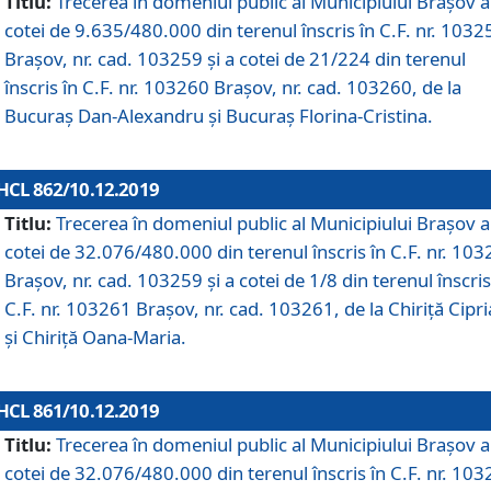
Titlu:
Trecerea în domeniul public al Municipiului Braşov a
cotei de 9.635/480.000 din terenul înscris în C.F. nr. 1032
Brașov, nr. cad. 103259 și a cotei de 21/224 din terenul
înscris în C.F. nr. 103260 Brașov, nr. cad. 103260, de la
Bucuraș Dan-Alexandru și Bucuraș Florina-Cristina.
HCL 862/10.12.2019
Titlu:
Trecerea în domeniul public al Municipiului Braşov a
cotei de 32.076/480.000 din terenul înscris în C.F. nr. 10
Brașov, nr. cad. 103259 și a cotei de 1/8 din terenul înscris
C.F. nr. 103261 Brașov, nr. cad. 103261, de la Chiriță Cipr
și Chiriță Oana-Maria.
HCL 861/10.12.2019
Titlu:
Trecerea în domeniul public al Municipiului Braşov a
cotei de 32.076/480.000 din terenul înscris în C.F. nr. 10