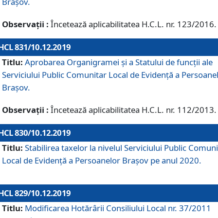
Brașov.
Observații :
Încetează aplicabilitatea H.C.L. nr. 123/2016.
HCL 831/10.12.2019
Titlu:
Aprobarea Organigramei și a Statului de funcții ale
Serviciului Public Comunitar Local de Evidență a Persoane
Brașov.
Observații :
Încetează aplicabilitatea H.C.L. nr. 112/2013.
HCL 830/10.12.2019
Titlu:
Stabilirea taxelor la nivelul Serviciului Public Comun
Local de Evidenţă a Persoanelor Braşov pe anul 2020.
HCL 829/10.12.2019
Titlu:
Modificarea Hotărârii Consiliului Local nr. 37/2011