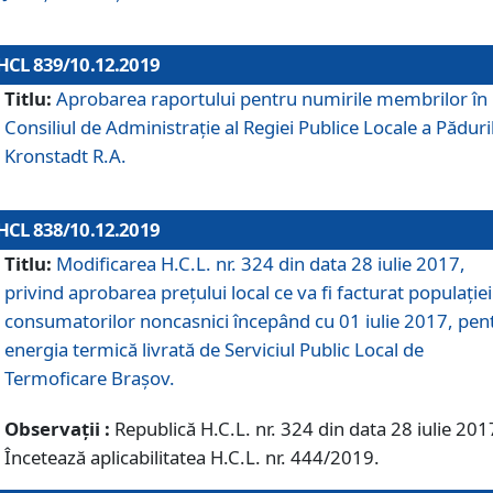
HCL 839/10.12.2019
Titlu:
Aprobarea raportului pentru numirile membrilor în
Consiliul de Administraţie al Regiei Publice Locale a Păduri
Kronstadt R.A.
HCL 838/10.12.2019
Titlu:
Modificarea H.C.L. nr. 324 din data 28 iulie 2017,
privind aprobarea preţului local ce va fi facturat populaţiei
consumatorilor noncasnici începând cu 01 iulie 2017, pen
energia termică livrată de Serviciul Public Local de
Termoficare Braşov.
Observații :
Republică H.C.L. nr. 324 din data 28 iulie 201
Încetează aplicabilitatea H.C.L. nr. 444/2019.