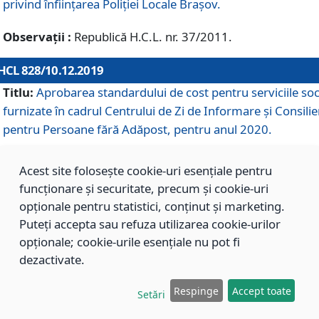
privind înființarea Poliției Locale Brașov.
Observații :
Republică H.C.L. nr. 37/2011.
HCL 828/10.12.2019
Titlu:
Aprobarea standardului de cost pentru serviciile soc
furnizate în cadrul Centrului de Zi de Informare și Consilie
pentru Persoane fără Adăpost, pentru anul 2020.
Acest site folosește cookie-uri esențiale pentru
HCL 827/10.12.2019
funcționare și securitate, precum și cookie-uri
Titlu:
Aprobarea standardului de cost pentru serviciile soc
opționale pentru statistici, conținut și marketing.
furnizate în cadrul Centrului Rezidențial pentru Persoane 
Puteți accepta sau refuza utilizarea cookie-urilor
Adăpost, pentru anul 2020.
opționale; cookie-urile esențiale nu pot fi
dezactivate.
HCL 826/10.12.2019
Respinge
Accept toate
Setări
Titlu:
Aprobarea standardului de cost pentru serviciile soc