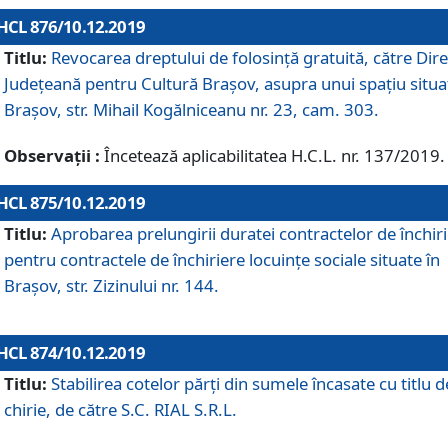
HCL 876/10.12.2019
Titlu:
Revocarea dreptului de folosinţă gratuită, către Dire
Judeţeană pentru Cultură Braşov, asupra unui spaţiu situa
Braşov, str. Mihail Kogălniceanu nr. 23, cam. 303.
Observații :
Încetează aplicabilitatea H.C.L. nr. 137/2019.
HCL 875/10.12.2019
Titlu:
Aprobarea prelungirii duratei contractelor de închir
pentru contractele de închiriere locuinţe sociale situate în
Braşov, str. Zizinului nr. 144.
HCL 874/10.12.2019
Titlu:
Stabilirea cotelor părți din sumele încasate cu titlu d
chirie, de către S.C. RIAL S.R.L.