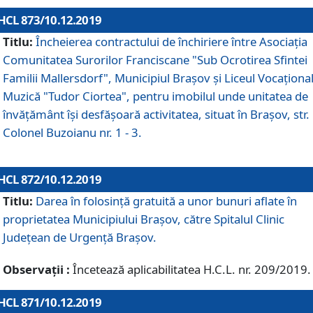
HCL 873/10.12.2019
Titlu:
Încheierea contractului de închiriere între Asociația
Comunitatea Surorilor Franciscane "Sub Ocrotirea Sfintei
Familii Mallersdorf", Municipiul Braşov şi Liceul Vocaționa
Muzică "Tudor Ciortea", pentru imobilul unde unitatea de
învățământ îşi desfăşoară activitatea, situat în Braşov, str.
Colonel Buzoianu nr. 1 - 3.
HCL 872/10.12.2019
Titlu:
Darea în folosinţă gratuită a unor bunuri aflate în
proprietatea Municipiului Braşov, către Spitalul Clinic
Judeţean de Urgenţă Braşov.
Observații :
Încetează aplicabilitatea H.C.L. nr. 209/2019.
HCL 871/10.12.2019