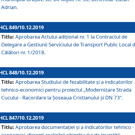
Adrian.
HCL 849/10.12.2019
Titlu:
Aprobarea Actului adiţional nr. 1 la Contractul de
Delegare a Gestiunii Serviciului de Transport Public Local 
Călători nr. 1/2018.
HCL 848/10.12.2019
Titlu:
Aprobarea Studiului de fezabilitate şi a indicatorilor
tehnico-economici pentru proiectul „Modernizare Strada
Cucului - Racordare la Șoseaua Cristianului și DN 73”.
HCL 847/10.12.2019
Titlu:
Aprobarea documentației și a indicatorilor tehnico -
economici aferenți realizării obiectivului de investiții