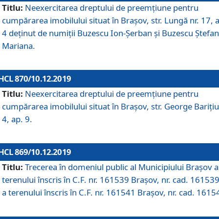
Titlu:
Neexercitarea dreptului de preemţiune pentru
cumpărarea imobilului situat în Braşov, str. Lungă nr. 17, 
4 deţinut de numiţii Buzescu Ion-Şerban și Buzescu Ştefan
Mariana.
HCL 870/10.12.2019
Titlu:
Neexercitarea dreptului de preemţiune pentru
cumpărarea imobilului situat în Braşov, str. George Bariţiu
4, ap. 9.
HCL 869/10.12.2019
Titlu:
Trecerea în domeniul public al Municipiului Braşov a
terenului înscris în C.F. nr. 161539 Brașov, nr. cad. 161539
a terenului înscris în C.F. nr. 161541 Brașov, nr. cad. 1615