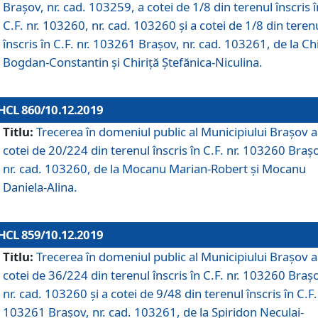
Brașov, nr. cad. 103259, a cotei de 1/8 din terenul înscris î
C.F. nr. 103260, nr. cad. 103260 și a cotei de 1/8 din teren
înscris în C.F. nr. 103261 Brașov, nr. cad. 103261, de la Chi
Bogdan-Constantin și Chiriță Ștefănica-Niculina.
HCL 860/10.12.2019
Titlu:
Trecerea în domeniul public al Municipiului Braşov a
cotei de 20/224 din terenul înscris în C.F. nr. 103260 Braș
nr. cad. 103260, de la Mocanu Marian-Robert și Mocanu
Daniela-Alina.
HCL 859/10.12.2019
Titlu:
Trecerea în domeniul public al Municipiului Braşov a
cotei de 36/224 din terenul înscris în C.F. nr. 103260 Braș
nr. cad. 103260 și a cotei de 9/48 din terenul înscris în C.F.
103261 Brașov, nr. cad. 103261, de la Spiridon Neculai-