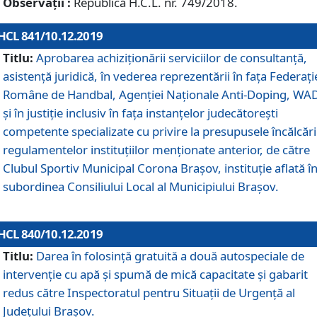
Observații :
Republică H.C.L. nr. 749/2018.
HCL 841/10.12.2019
Titlu:
Aprobarea achiziționării serviciilor de consultanță,
asistență juridică, în vederea reprezentării în fața Federați
Române de Handbal, Agenției Naționale Anti-Doping, WA
și în justiție inclusiv în fața instanțelor judecătorești
competente specializate cu privire la presupusele încălcări
regulamentelor instituțiilor menționate anterior, de către
Clubul Sportiv Municipal Corona Braşov, instituție aflată î
subordinea Consiliului Local al Municipiului Brașov.
HCL 840/10.12.2019
Titlu:
Darea în folosință gratuită a două autospeciale de
intervenție cu apă și spumă de mică capacitate și gabarit
redus către Inspectoratul pentru Situaţii de Urgenţă al
Judeţului Brașov.