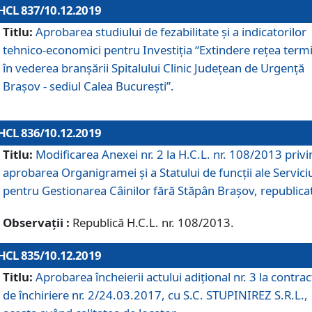
HCL 837/10.12.2019
Titlu:
Aprobarea studiului de fezabilitate și a indicatorilor
tehnico-economici pentru Investiția “Extindere rețea term
în vederea branșării Spitalului Clinic Județean de Urgență
Brașov - sediul Calea București”.
HCL 836/10.12.2019
Titlu:
Modificarea Anexei nr. 2 la H.C.L. nr. 108/2013 priv
aprobarea Organigramei şi a Statului de funcții ale Serviciu
pentru Gestionarea Câinilor fără Stăpân Brașov, republica
Observații :
Republică H.C.L. nr. 108/2013.
HCL 835/10.12.2019
Titlu:
Aprobarea încheierii actului adițional nr. 3 la contrac
de închiriere nr. 2/24.03.2017, cu S.C. STUPINIREZ S.R.L.,