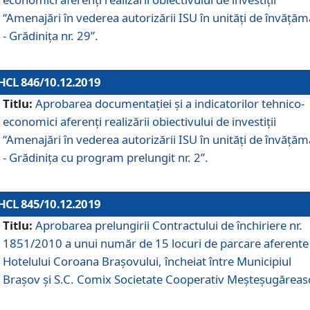
“Amenajări în vederea autorizării ISU în unități de învăță
- Grădinița nr. 29”.
HCL 846/10.12.2019
Titlu:
Aprobarea documentației și a indicatorilor tehnico-
economici aferenți realizării obiectivului de investiții
“Amenajări în vederea autorizării ISU în unități de învăță
- Grădinița cu program prelungit nr. 2”.
HCL 845/10.12.2019
Titlu:
Aprobarea prelungirii Contractului de închiriere nr.
1851/2010 a unui număr de 15 locuri de parcare aferente
Hotelului Coroana Brașovului, încheiat între Municipiul
Braşov şi S.C. Comix Societate Cooperativ Meşteşugăreas