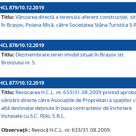
HCL 879/10.12.2019
Titlu:
Vânzarea directă a terenului aferent construcției, si
în Brașov, Poiana Mică, către Societatea Stâna Turistica S.R
HCL 878/10.12.2019
Titlu:
Dezmembrare teren imobil situat în Brașov str.
Bronzului nr. 5.
HCL 877/10.12.2019
Titlu:
Revocarea H.C.L. nr. 633/31.08.2009 privind aprob
vânzării directe către Asociațiile de Proprietari a spațiilor 
altă destinație deținute în baza contractelor de închiriere
încheiate cu S.C. RIAL S.R.L.
Observații :
Revocă H.C.L. nr. 633/31.08.2009.