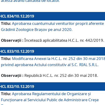
acesta având calitatea de locator.
HCL 834/10.12.2019
Titlu:
Aprobarea cuantumului veniturilor proprii aferente
Grădinii Zoologice Braşov pe anul 2020.
Observații :
Încetează aplicabilitatea H.C.L. nr. 442/2019.
HCL 833/10.12.2019
Titlu:
Modificarea Anexei la H.C.L. nr. 252 din 30 mai 201
privind aprobarea Actului constitutiv al S.C. RIAL S.R.L.
Observații :
Republică H.C.L. nr. 252 din 30 mai 2018.
HCL 832/10.12.2019
Titlu:
Aprobarea Regulamentului de Organizare și
Funcționare al Serviciului Public de Administrare Creșe