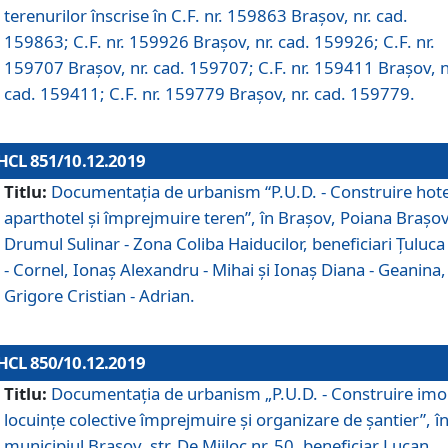
terenurilor înscrise în C.F. nr. 159863 Brașov, nr. cad.
159863; C.F. nr. 159926 Brașov, nr. cad. 159926; C.F. nr.
159707 Brașov, nr. cad. 159707; C.F. nr. 159411 Brașov, n
cad. 159411; C.F. nr. 159779 Brașov, nr. cad. 159779.
HCL 851/10.12.2019
Titlu:
Documentaţia de urbanism “P.U.D. - Construire hote
aparthotel şi împrejmuire teren”, în Braşov, Poiana Braşov
Drumul Sulinar - Zona Coliba Haiducilor, beneficiari Ţuluca
- Cornel, Ionaş Alexandru - Mihai şi Ionaş Diana - Geanina,
Grigore Cristian - Adrian.
HCL 850/10.12.2019
Titlu:
Documentaţia de urbanism „P.U.D. - Construire imo
locuințe colective împrejmuire și organizare de șantier”, î
municipiul Braşov, str. De Mijloc nr. 50, beneficiar Lucan