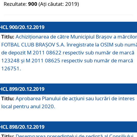
Rezultate:
900
(Ați căutat: 2019)
HCL 900/20.12.2019
Titlu:
Achiziționarea de către Municipiul Brașov a mărcilo
FOTBAL CLUB BRAȘOV S.A. înregistrate la OSIM sub num
de depozit M 2011 08622 respectiv sub număr de marcă
123248 și M 2011 08625 respectiv sub număr de marcă
126751.
HCL 899/20.12.2019
Titlu:
Aprobarea Planului de acţiuni sau lucrări de interes
local pentru anul 2020.
HCL 898/20.12.2019
Titlu:
Desemnarea preşedintelui de şedinţă al Consiliului