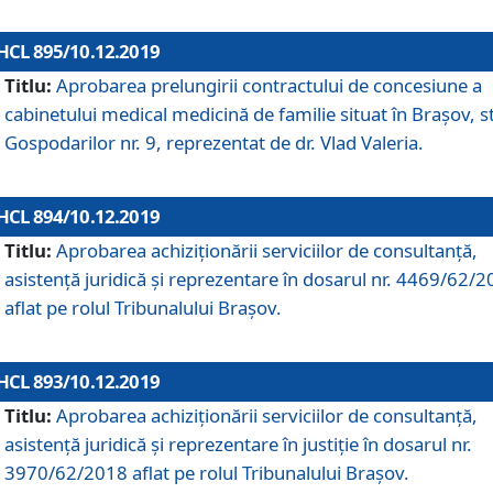
HCL 895/10.12.2019
Titlu:
Aprobarea prelungirii contractului de concesiune a
cabinetului medical medicină de familie situat în Braşov, st
Gospodarilor nr. 9, reprezentat de dr. Vlad Valeria.
HCL 894/10.12.2019
Titlu:
Aprobarea achiziţionării serviciilor de consultanţă,
asistenţă juridică şi reprezentare în dosarul nr. 4469/62/
aflat pe rolul Tribunalului Braşov.
HCL 893/10.12.2019
Titlu:
Aprobarea achiziţionării serviciilor de consultanţă,
asistenţă juridică şi reprezentare în justiţie în dosarul nr.
3970/62/2018 aflat pe rolul Tribunalului Braşov.