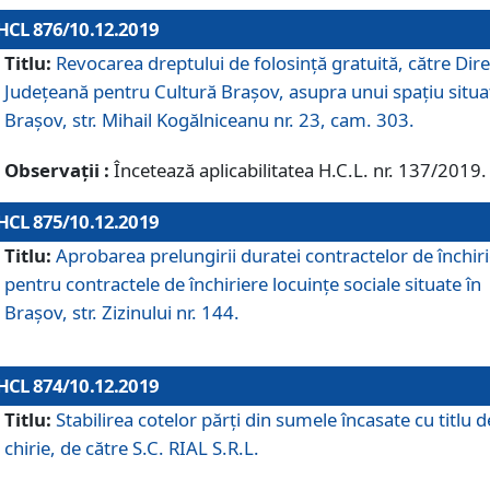
HCL 876/10.12.2019
Titlu:
Revocarea dreptului de folosinţă gratuită, către Dire
Judeţeană pentru Cultură Braşov, asupra unui spaţiu situa
Braşov, str. Mihail Kogălniceanu nr. 23, cam. 303.
Observații :
Încetează aplicabilitatea H.C.L. nr. 137/2019.
HCL 875/10.12.2019
Titlu:
Aprobarea prelungirii duratei contractelor de închir
pentru contractele de închiriere locuinţe sociale situate în
Braşov, str. Zizinului nr. 144.
HCL 874/10.12.2019
Titlu:
Stabilirea cotelor părți din sumele încasate cu titlu d
chirie, de către S.C. RIAL S.R.L.