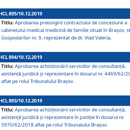
HCL 895/10.12.2019
Titlu:
Aprobarea prelungirii contractului de concesiune a
cabinetului medical medicină de familie situat în Braşov, st
Gospodarilor nr. 9, reprezentat de dr. Vlad Valeria.
HCL 894/10.12.2019
Titlu:
Aprobarea achiziţionării serviciilor de consultanţă,
asistenţă juridică şi reprezentare în dosarul nr. 4469/62/
aflat pe rolul Tribunalului Braşov.
HCL 893/10.12.2019
Titlu:
Aprobarea achiziţionării serviciilor de consultanţă,
asistenţă juridică şi reprezentare în justiţie în dosarul nr.
3970/62/2018 aflat pe rolul Tribunalului Braşov.