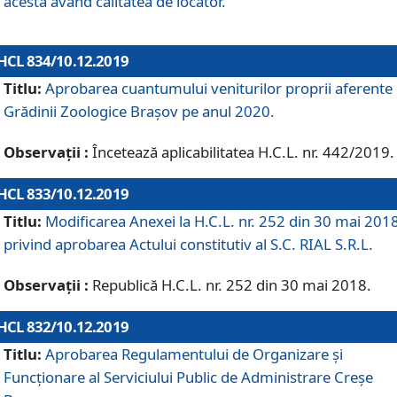
acesta având calitatea de locator.
HCL 834/10.12.2019
Titlu:
Aprobarea cuantumului veniturilor proprii aferente
Grădinii Zoologice Braşov pe anul 2020.
Observații :
Încetează aplicabilitatea H.C.L. nr. 442/2019.
HCL 833/10.12.2019
Titlu:
Modificarea Anexei la H.C.L. nr. 252 din 30 mai 201
privind aprobarea Actului constitutiv al S.C. RIAL S.R.L.
Observații :
Republică H.C.L. nr. 252 din 30 mai 2018.
HCL 832/10.12.2019
Titlu:
Aprobarea Regulamentului de Organizare și
Funcționare al Serviciului Public de Administrare Creșe