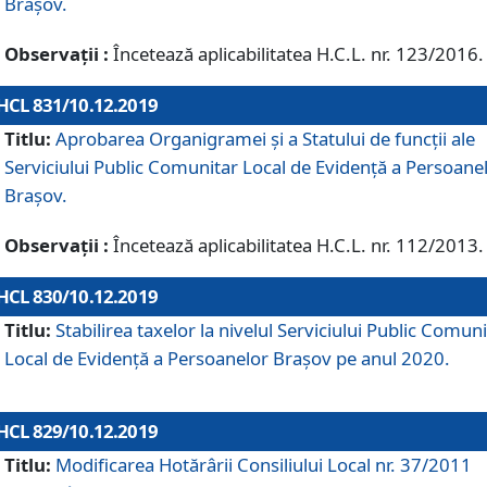
Brașov.
Observații :
Încetează aplicabilitatea H.C.L. nr. 123/2016.
HCL 831/10.12.2019
Titlu:
Aprobarea Organigramei și a Statului de funcții ale
Serviciului Public Comunitar Local de Evidență a Persoane
Brașov.
Observații :
Încetează aplicabilitatea H.C.L. nr. 112/2013.
HCL 830/10.12.2019
Titlu:
Stabilirea taxelor la nivelul Serviciului Public Comun
Local de Evidenţă a Persoanelor Braşov pe anul 2020.
HCL 829/10.12.2019
Titlu:
Modificarea Hotărârii Consiliului Local nr. 37/2011