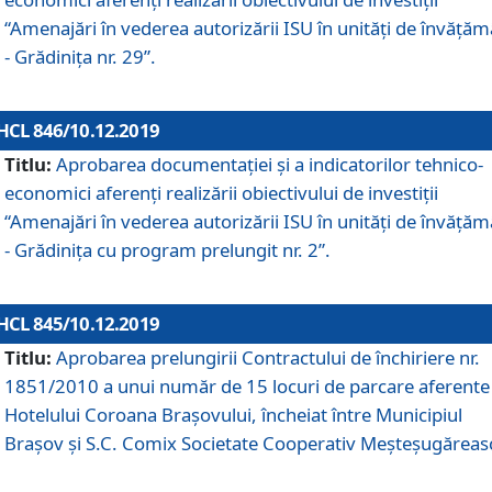
“Amenajări în vederea autorizării ISU în unități de învăță
- Grădinița nr. 29”.
HCL 846/10.12.2019
Titlu:
Aprobarea documentației și a indicatorilor tehnico-
economici aferenți realizării obiectivului de investiții
“Amenajări în vederea autorizării ISU în unități de învăță
- Grădinița cu program prelungit nr. 2”.
HCL 845/10.12.2019
Titlu:
Aprobarea prelungirii Contractului de închiriere nr.
1851/2010 a unui număr de 15 locuri de parcare aferente
Hotelului Coroana Brașovului, încheiat între Municipiul
Braşov şi S.C. Comix Societate Cooperativ Meşteşugăreas