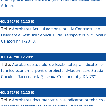
Adrian.
HCL 849/10.12.2019
Titlu:
Aprobarea Actului adiţional nr. 1 la Contractul de
Delegare a Gestiunii Serviciului de Transport Public Local 
Călători nr. 1/2018.
HCL 848/10.12.2019
Titlu:
Aprobarea Studiului de fezabilitate şi a indicatorilor
tehnico-economici pentru proiectul „Modernizare Strada
Cucului - Racordare la Șoseaua Cristianului și DN 73”.
HCL 847/10.12.2019
Titlu:
Aprobarea documentației și a indicatorilor tehnico -
economici aferenți realizării obiectivului de investiții