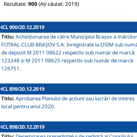
Rezultate:
900
(Ați căutat: 2019)
HCL 900/20.12.2019
Titlu:
Achiziționarea de către Municipiul Brașov a mărcilo
FOTBAL CLUB BRAȘOV S.A. înregistrate la OSIM sub num
de depozit M 2011 08622 respectiv sub număr de marcă
123248 și M 2011 08625 respectiv sub număr de marcă
126751.
HCL 899/20.12.2019
Titlu:
Aprobarea Planului de acţiuni sau lucrări de interes
local pentru anul 2020.
HCL 898/20.12.2019
Titlu:
Desemnarea preşedintelui de şedinţă al Consiliului