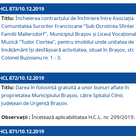
HCL 873/10.12.2019
Titlu:
Încheierea contractului de închiriere între Asociația
Comunitatea Surorilor Franciscane "Sub Ocrotirea Sfintei
Familii Mallersdorf", Municipiul Braşov şi Liceul Vocaționa
Muzică "Tudor Ciortea", pentru imobilul unde unitatea de
învățământ îşi desfăşoară activitatea, situat în Braşov, str.
Colonel Buzoianu nr. 1 - 3.
HCL 872/10.12.2019
Titlu:
Darea în folosinţă gratuită a unor bunuri aflate în
proprietatea Municipiului Braşov, către Spitalul Clinic
Judeţean de Urgenţă Braşov.
Observații :
Încetează aplicabilitatea H.C.L. nr. 209/2019.
HCL 871/10.12.2019