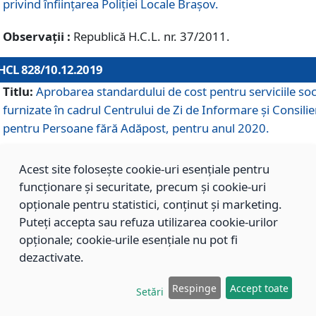
privind înființarea Poliției Locale Brașov.
Observații :
Republică H.C.L. nr. 37/2011.
HCL 828/10.12.2019
Titlu:
Aprobarea standardului de cost pentru serviciile soc
furnizate în cadrul Centrului de Zi de Informare și Consilie
pentru Persoane fără Adăpost, pentru anul 2020.
Acest site folosește cookie-uri esențiale pentru
HCL 827/10.12.2019
funcționare și securitate, precum și cookie-uri
Titlu:
Aprobarea standardului de cost pentru serviciile soc
opționale pentru statistici, conținut și marketing.
furnizate în cadrul Centrului Rezidențial pentru Persoane 
Puteți accepta sau refuza utilizarea cookie-urilor
Adăpost, pentru anul 2020.
opționale; cookie-urile esențiale nu pot fi
dezactivate.
HCL 826/10.12.2019
Respinge
Accept toate
Setări
Titlu:
Aprobarea standardului de cost pentru serviciile soc