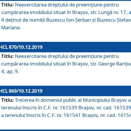
Titlu:
Neexercitarea dreptului de preemţiune pentru
cumpărarea imobilului situat în Braşov, str. Lungă nr. 17, 
4 deţinut de numiţii Buzescu Ion-Şerban și Buzescu Ştefan
Mariana.
HCL 870/10.12.2019
Titlu:
Neexercitarea dreptului de preemţiune pentru
cumpărarea imobilului situat în Braşov, str. George Bariţiu
4, ap. 9.
HCL 869/10.12.2019
Titlu:
Trecerea în domeniul public al Municipiului Braşov a
terenului înscris în C.F. nr. 161539 Brașov, nr. cad. 161539
a terenului înscris în C.F. nr. 161541 Brașov, nr. cad. 1615