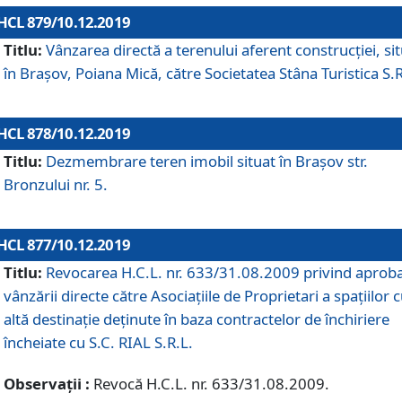
HCL 879/10.12.2019
Titlu:
Vânzarea directă a terenului aferent construcției, si
în Brașov, Poiana Mică, către Societatea Stâna Turistica S.R
HCL 878/10.12.2019
Titlu:
Dezmembrare teren imobil situat în Brașov str.
Bronzului nr. 5.
HCL 877/10.12.2019
Titlu:
Revocarea H.C.L. nr. 633/31.08.2009 privind aprob
vânzării directe către Asociațiile de Proprietari a spațiilor 
altă destinație deținute în baza contractelor de închiriere
încheiate cu S.C. RIAL S.R.L.
Observații :
Revocă H.C.L. nr. 633/31.08.2009.