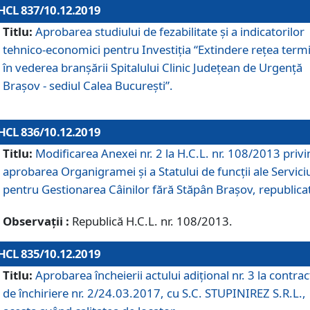
HCL 837/10.12.2019
Titlu:
Aprobarea studiului de fezabilitate și a indicatorilor
tehnico-economici pentru Investiția “Extindere rețea term
în vederea branșării Spitalului Clinic Județean de Urgență
Brașov - sediul Calea București”.
HCL 836/10.12.2019
Titlu:
Modificarea Anexei nr. 2 la H.C.L. nr. 108/2013 priv
aprobarea Organigramei şi a Statului de funcții ale Serviciu
pentru Gestionarea Câinilor fără Stăpân Brașov, republica
Observații :
Republică H.C.L. nr. 108/2013.
HCL 835/10.12.2019
Titlu:
Aprobarea încheierii actului adițional nr. 3 la contrac
de închiriere nr. 2/24.03.2017, cu S.C. STUPINIREZ S.R.L.,