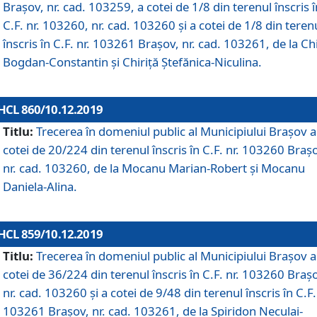
Brașov, nr. cad. 103259, a cotei de 1/8 din terenul înscris î
C.F. nr. 103260, nr. cad. 103260 și a cotei de 1/8 din teren
înscris în C.F. nr. 103261 Brașov, nr. cad. 103261, de la Chi
Bogdan-Constantin și Chiriță Ștefănica-Niculina.
HCL 860/10.12.2019
Titlu:
Trecerea în domeniul public al Municipiului Braşov a
cotei de 20/224 din terenul înscris în C.F. nr. 103260 Braș
nr. cad. 103260, de la Mocanu Marian-Robert și Mocanu
Daniela-Alina.
HCL 859/10.12.2019
Titlu:
Trecerea în domeniul public al Municipiului Braşov a
cotei de 36/224 din terenul înscris în C.F. nr. 103260 Braș
nr. cad. 103260 și a cotei de 9/48 din terenul înscris în C.F.
103261 Brașov, nr. cad. 103261, de la Spiridon Neculai-