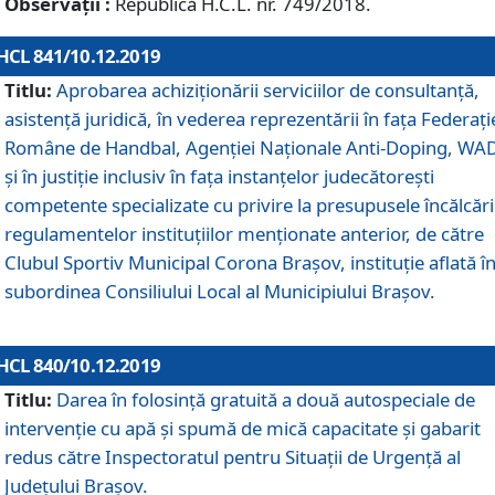
Observații :
Republică H.C.L. nr. 749/2018.
HCL 841/10.12.2019
Titlu:
Aprobarea achiziționării serviciilor de consultanță,
asistență juridică, în vederea reprezentării în fața Federați
Române de Handbal, Agenției Naționale Anti-Doping, WA
și în justiție inclusiv în fața instanțelor judecătorești
competente specializate cu privire la presupusele încălcări
regulamentelor instituțiilor menționate anterior, de către
Clubul Sportiv Municipal Corona Braşov, instituție aflată î
subordinea Consiliului Local al Municipiului Brașov.
HCL 840/10.12.2019
Titlu:
Darea în folosință gratuită a două autospeciale de
intervenție cu apă și spumă de mică capacitate și gabarit
redus către Inspectoratul pentru Situaţii de Urgenţă al
Judeţului Brașov.