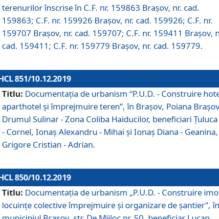
terenurilor înscrise în C.F. nr. 159863 Brașov, nr. cad.
159863; C.F. nr. 159926 Brașov, nr. cad. 159926; C.F. nr.
159707 Brașov, nr. cad. 159707; C.F. nr. 159411 Brașov, n
cad. 159411; C.F. nr. 159779 Brașov, nr. cad. 159779.
HCL 851/10.12.2019
Titlu:
Documentaţia de urbanism “P.U.D. - Construire hote
aparthotel şi împrejmuire teren”, în Braşov, Poiana Braşov
Drumul Sulinar - Zona Coliba Haiducilor, beneficiari Ţuluca
- Cornel, Ionaş Alexandru - Mihai şi Ionaş Diana - Geanina,
Grigore Cristian - Adrian.
HCL 850/10.12.2019
Titlu:
Documentaţia de urbanism „P.U.D. - Construire imo
locuințe colective împrejmuire și organizare de șantier”, î
municipiul Braşov, str. De Mijloc nr. 50, beneficiar Lucan