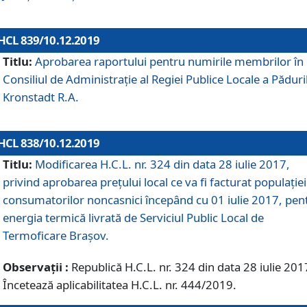
HCL 839/10.12.2019
Titlu:
Aprobarea raportului pentru numirile membrilor în
Consiliul de Administraţie al Regiei Publice Locale a Păduri
Kronstadt R.A.
HCL 838/10.12.2019
Titlu:
Modificarea H.C.L. nr. 324 din data 28 iulie 2017,
privind aprobarea preţului local ce va fi facturat populaţiei
consumatorilor noncasnici începând cu 01 iulie 2017, pen
energia termică livrată de Serviciul Public Local de
Termoficare Braşov.
Observații :
Republică H.C.L. nr. 324 din data 28 iulie 201
Încetează aplicabilitatea H.C.L. nr. 444/2019.