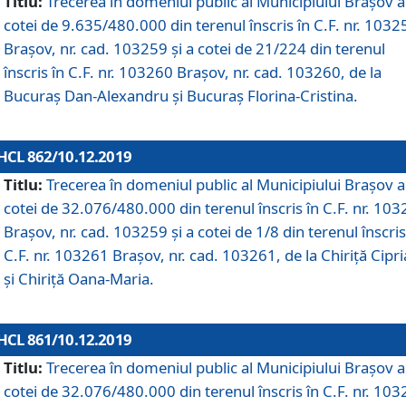
Titlu:
Trecerea în domeniul public al Municipiului Braşov a
cotei de 9.635/480.000 din terenul înscris în C.F. nr. 1032
Brașov, nr. cad. 103259 și a cotei de 21/224 din terenul
înscris în C.F. nr. 103260 Brașov, nr. cad. 103260, de la
Bucuraș Dan-Alexandru și Bucuraș Florina-Cristina.
HCL 862/10.12.2019
Titlu:
Trecerea în domeniul public al Municipiului Braşov a
cotei de 32.076/480.000 din terenul înscris în C.F. nr. 10
Brașov, nr. cad. 103259 și a cotei de 1/8 din terenul înscris
C.F. nr. 103261 Brașov, nr. cad. 103261, de la Chiriță Cipr
și Chiriță Oana-Maria.
HCL 861/10.12.2019
Titlu:
Trecerea în domeniul public al Municipiului Braşov a
cotei de 32.076/480.000 din terenul înscris în C.F. nr. 10