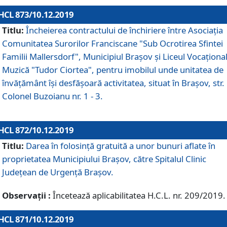
HCL 873/10.12.2019
Titlu:
Încheierea contractului de închiriere între Asociația
Comunitatea Surorilor Franciscane "Sub Ocrotirea Sfintei
Familii Mallersdorf", Municipiul Braşov şi Liceul Vocaționa
Muzică "Tudor Ciortea", pentru imobilul unde unitatea de
învățământ îşi desfăşoară activitatea, situat în Braşov, str.
Colonel Buzoianu nr. 1 - 3.
HCL 872/10.12.2019
Titlu:
Darea în folosinţă gratuită a unor bunuri aflate în
proprietatea Municipiului Braşov, către Spitalul Clinic
Judeţean de Urgenţă Braşov.
Observații :
Încetează aplicabilitatea H.C.L. nr. 209/2019.
HCL 871/10.12.2019