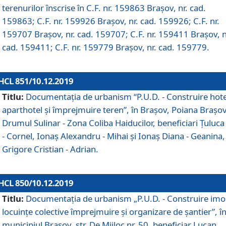
terenurilor înscrise în C.F. nr. 159863 Brașov, nr. cad.
159863; C.F. nr. 159926 Brașov, nr. cad. 159926; C.F. nr.
159707 Brașov, nr. cad. 159707; C.F. nr. 159411 Brașov, n
cad. 159411; C.F. nr. 159779 Brașov, nr. cad. 159779.
HCL 851/10.12.2019
Titlu:
Documentaţia de urbanism “P.U.D. - Construire hote
aparthotel şi împrejmuire teren”, în Braşov, Poiana Braşov
Drumul Sulinar - Zona Coliba Haiducilor, beneficiari Ţuluca
- Cornel, Ionaş Alexandru - Mihai şi Ionaş Diana - Geanina,
Grigore Cristian - Adrian.
HCL 850/10.12.2019
Titlu:
Documentaţia de urbanism „P.U.D. - Construire imo
locuințe colective împrejmuire și organizare de șantier”, î
municipiul Braşov, str. De Mijloc nr. 50, beneficiar Lucan