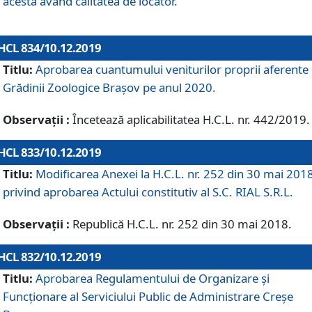
acesta având calitatea de locator.
HCL 834/10.12.2019
Titlu:
Aprobarea cuantumului veniturilor proprii aferente
Grădinii Zoologice Braşov pe anul 2020.
Observații :
Încetează aplicabilitatea H.C.L. nr. 442/2019.
HCL 833/10.12.2019
Titlu:
Modificarea Anexei la H.C.L. nr. 252 din 30 mai 201
privind aprobarea Actului constitutiv al S.C. RIAL S.R.L.
Observații :
Republică H.C.L. nr. 252 din 30 mai 2018.
HCL 832/10.12.2019
Titlu:
Aprobarea Regulamentului de Organizare și
Funcționare al Serviciului Public de Administrare Creșe