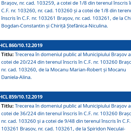
Brașov, nr. cad. 103259, a cotei de 1/8 din terenul înscris î
C.F. nr. 103260, nr. cad. 103260 și a cotei de 1/8 din teren
înscris în C.F. nr. 103261 Brașov, nr. cad. 103261, de la Chi
Bogdan-Constantin și Chiriță Ștefănica-Niculina.
HCL 860/10.12.2019
Titlu:
Trecerea în domeniul public al Municipiului Braşov a
cotei de 20/224 din terenul înscris în C.F. nr. 103260 Braș
nr. cad. 103260, de la Mocanu Marian-Robert și Mocanu
Daniela-Alina.
HCL 859/10.12.2019
Titlu:
Trecerea în domeniul public al Municipiului Braşov a
cotei de 36/224 din terenul înscris în C.F. nr. 103260 Braș
nr. cad. 103260 și a cotei de 9/48 din terenul înscris în C.F.
103261 Brașov, nr. cad. 103261, de la Spiridon Neculai-