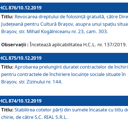
HCL 876/10.12.2019
Titlu:
Revocarea dreptului de folosinţă gratuită, către Dire
Judeţeană pentru Cultură Braşov, asupra unui spaţiu situa
Braşov, str. Mihail Kogălniceanu nr. 23, cam. 303.
Observații :
Încetează aplicabilitatea H.C.L. nr. 137/2019.
HCL 875/10.12.2019
Titlu:
Aprobarea prelungirii duratei contractelor de închir
pentru contractele de închiriere locuinţe sociale situate în
Braşov, str. Zizinului nr. 144.
HCL 874/10.12.2019
Titlu:
Stabilirea cotelor părți din sumele încasate cu titlu d
chirie, de către S.C. RIAL S.R.L.