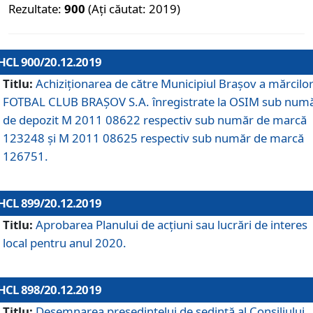
Rezultate:
900
(Ați căutat: 2019)
HCL 900/20.12.2019
Titlu:
Achiziționarea de către Municipiul Brașov a mărcilo
FOTBAL CLUB BRAȘOV S.A. înregistrate la OSIM sub num
de depozit M 2011 08622 respectiv sub număr de marcă
123248 și M 2011 08625 respectiv sub număr de marcă
126751.
HCL 899/20.12.2019
Titlu:
Aprobarea Planului de acţiuni sau lucrări de interes
local pentru anul 2020.
HCL 898/20.12.2019
Titlu:
Desemnarea preşedintelui de şedinţă al Consiliului