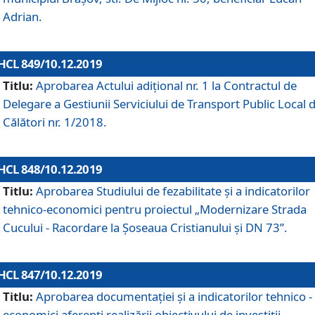
Adrian.
HCL 849/10.12.2019
Titlu:
Aprobarea Actului adiţional nr. 1 la Contractul de
Delegare a Gestiunii Serviciului de Transport Public Local 
Călători nr. 1/2018.
HCL 848/10.12.2019
Titlu:
Aprobarea Studiului de fezabilitate şi a indicatorilor
tehnico-economici pentru proiectul „Modernizare Strada
Cucului - Racordare la Șoseaua Cristianului și DN 73”.
HCL 847/10.12.2019
Titlu:
Aprobarea documentației și a indicatorilor tehnico -
economici aferenți realizării obiectivului de investiții