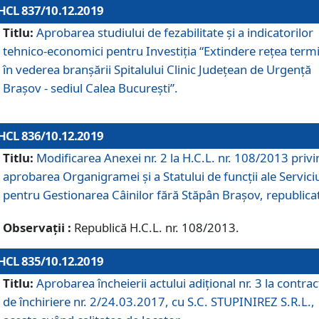
HCL 837/10.12.2019
Titlu:
Aprobarea studiului de fezabilitate și a indicatorilor
tehnico-economici pentru Investiția “Extindere rețea term
în vederea branșării Spitalului Clinic Județean de Urgență
Brașov - sediul Calea București”.
HCL 836/10.12.2019
Titlu:
Modificarea Anexei nr. 2 la H.C.L. nr. 108/2013 priv
aprobarea Organigramei şi a Statului de funcții ale Serviciu
pentru Gestionarea Câinilor fără Stăpân Brașov, republica
Observații :
Republică H.C.L. nr. 108/2013.
HCL 835/10.12.2019
Titlu:
Aprobarea încheierii actului adițional nr. 3 la contrac
de închiriere nr. 2/24.03.2017, cu S.C. STUPINIREZ S.R.L.,