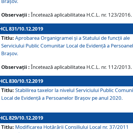
Brașov.
Observații :
Încetează aplicabilitatea H.C.L. nr. 123/2016.
HCL 831/10.12.2019
Titlu:
Aprobarea Organigramei și a Statului de funcții ale
Serviciului Public Comunitar Local de Evidență a Persoane
Brașov.
Observații :
Încetează aplicabilitatea H.C.L. nr. 112/2013.
HCL 830/10.12.2019
Titlu:
Stabilirea taxelor la nivelul Serviciului Public Comun
Local de Evidenţă a Persoanelor Braşov pe anul 2020.
HCL 829/10.12.2019
Titlu:
Modificarea Hotărârii Consiliului Local nr. 37/2011