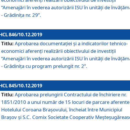
“Amenajări în vederea autorizării ISU în unități de învăță
- Grădinița nr. 29”.
HCL 846/10.12.2019
Titlu:
Aprobarea documentației și a indicatorilor tehnico-
economici aferenți realizării obiectivului de investiții
“Amenajări în vederea autorizării ISU în unități de învăță
- Grădinița cu program prelungit nr. 2”.
HCL 845/10.12.2019
Titlu:
Aprobarea prelungirii Contractului de închiriere nr.
1851/2010 a unui număr de 15 locuri de parcare aferente
Hotelului Coroana Brașovului, încheiat între Municipiul
Braşov şi S.C. Comix Societate Cooperativ Meşteşugăreas