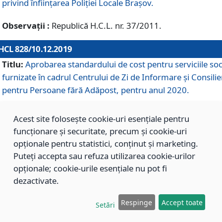
privind înființarea Poliției Locale Brașov.
Observații :
Republică H.C.L. nr. 37/2011.
HCL 828/10.12.2019
Titlu:
Aprobarea standardului de cost pentru serviciile soc
furnizate în cadrul Centrului de Zi de Informare și Consilie
pentru Persoane fără Adăpost, pentru anul 2020.
Acest site folosește cookie-uri esențiale pentru
HCL 827/10.12.2019
funcționare și securitate, precum și cookie-uri
Titlu:
Aprobarea standardului de cost pentru serviciile soc
opționale pentru statistici, conținut și marketing.
furnizate în cadrul Centrului Rezidențial pentru Persoane 
Puteți accepta sau refuza utilizarea cookie-urilor
Adăpost, pentru anul 2020.
opționale; cookie-urile esențiale nu pot fi
dezactivate.
HCL 826/10.12.2019
Respinge
Accept toate
Setări
Titlu:
Aprobarea standardului de cost pentru serviciile soc