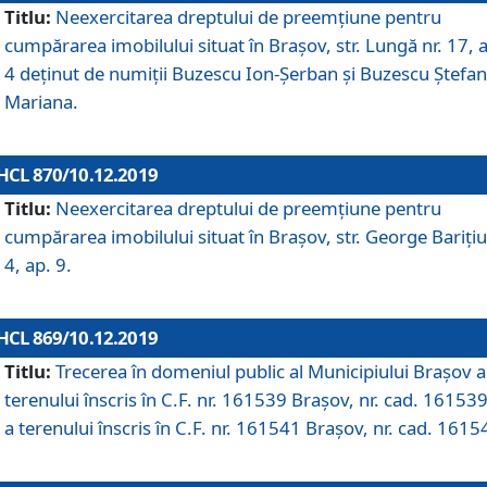
Titlu:
Neexercitarea dreptului de preemţiune pentru
cumpărarea imobilului situat în Braşov, str. Lungă nr. 17, 
4 deţinut de numiţii Buzescu Ion-Şerban și Buzescu Ştefan
Mariana.
HCL 870/10.12.2019
Titlu:
Neexercitarea dreptului de preemţiune pentru
cumpărarea imobilului situat în Braşov, str. George Bariţiu
4, ap. 9.
HCL 869/10.12.2019
Titlu:
Trecerea în domeniul public al Municipiului Braşov a
terenului înscris în C.F. nr. 161539 Brașov, nr. cad. 161539
a terenului înscris în C.F. nr. 161541 Brașov, nr. cad. 1615