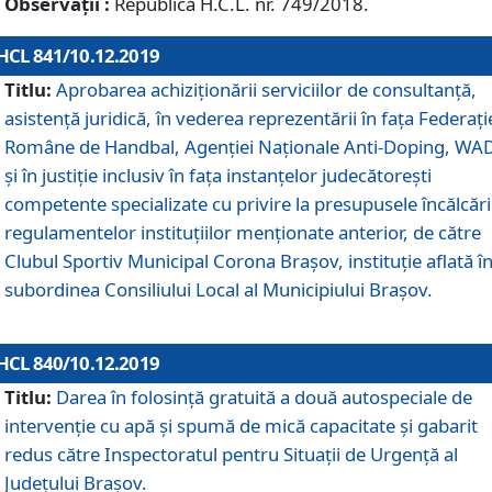
Observații :
Republică H.C.L. nr. 749/2018.
HCL 841/10.12.2019
Titlu:
Aprobarea achiziționării serviciilor de consultanță,
asistență juridică, în vederea reprezentării în fața Federați
Române de Handbal, Agenției Naționale Anti-Doping, WA
și în justiție inclusiv în fața instanțelor judecătorești
competente specializate cu privire la presupusele încălcări
regulamentelor instituțiilor menționate anterior, de către
Clubul Sportiv Municipal Corona Braşov, instituție aflată î
subordinea Consiliului Local al Municipiului Brașov.
HCL 840/10.12.2019
Titlu:
Darea în folosință gratuită a două autospeciale de
intervenție cu apă și spumă de mică capacitate și gabarit
redus către Inspectoratul pentru Situaţii de Urgenţă al
Judeţului Brașov.