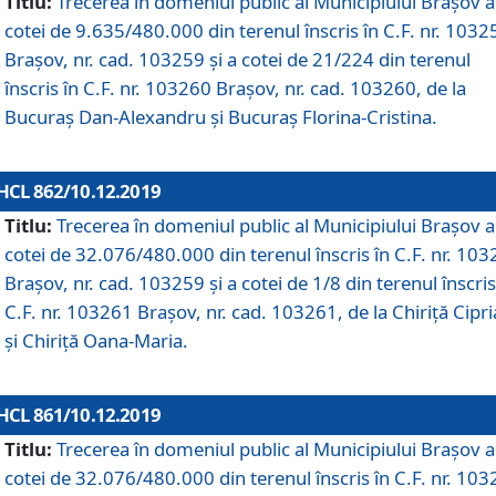
Titlu:
Trecerea în domeniul public al Municipiului Braşov a
cotei de 9.635/480.000 din terenul înscris în C.F. nr. 1032
Brașov, nr. cad. 103259 și a cotei de 21/224 din terenul
înscris în C.F. nr. 103260 Brașov, nr. cad. 103260, de la
Bucuraș Dan-Alexandru și Bucuraș Florina-Cristina.
HCL 862/10.12.2019
Titlu:
Trecerea în domeniul public al Municipiului Braşov a
cotei de 32.076/480.000 din terenul înscris în C.F. nr. 10
Brașov, nr. cad. 103259 și a cotei de 1/8 din terenul înscris
C.F. nr. 103261 Brașov, nr. cad. 103261, de la Chiriță Cipr
și Chiriță Oana-Maria.
HCL 861/10.12.2019
Titlu:
Trecerea în domeniul public al Municipiului Braşov a
cotei de 32.076/480.000 din terenul înscris în C.F. nr. 10