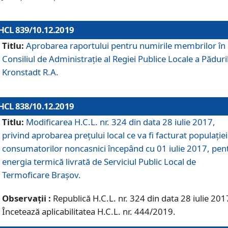
HCL 839/10.12.2019
Titlu:
Aprobarea raportului pentru numirile membrilor în
Consiliul de Administraţie al Regiei Publice Locale a Păduri
Kronstadt R.A.
HCL 838/10.12.2019
Titlu:
Modificarea H.C.L. nr. 324 din data 28 iulie 2017,
privind aprobarea preţului local ce va fi facturat populaţiei
consumatorilor noncasnici începând cu 01 iulie 2017, pen
energia termică livrată de Serviciul Public Local de
Termoficare Braşov.
Observații :
Republică H.C.L. nr. 324 din data 28 iulie 201
Încetează aplicabilitatea H.C.L. nr. 444/2019.