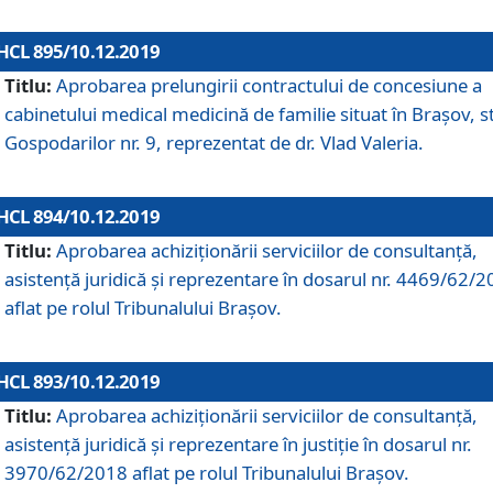
HCL 895/10.12.2019
Titlu:
Aprobarea prelungirii contractului de concesiune a
cabinetului medical medicină de familie situat în Braşov, st
Gospodarilor nr. 9, reprezentat de dr. Vlad Valeria.
HCL 894/10.12.2019
Titlu:
Aprobarea achiziţionării serviciilor de consultanţă,
asistenţă juridică şi reprezentare în dosarul nr. 4469/62/
aflat pe rolul Tribunalului Braşov.
HCL 893/10.12.2019
Titlu:
Aprobarea achiziţionării serviciilor de consultanţă,
asistenţă juridică şi reprezentare în justiţie în dosarul nr.
3970/62/2018 aflat pe rolul Tribunalului Braşov.