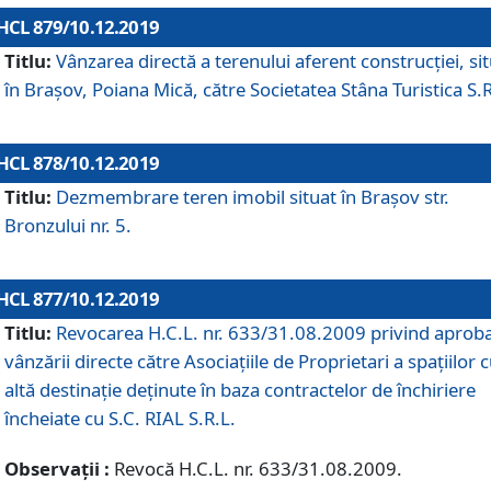
HCL 879/10.12.2019
Titlu:
Vânzarea directă a terenului aferent construcției, si
în Brașov, Poiana Mică, către Societatea Stâna Turistica S.R
HCL 878/10.12.2019
Titlu:
Dezmembrare teren imobil situat în Brașov str.
Bronzului nr. 5.
HCL 877/10.12.2019
Titlu:
Revocarea H.C.L. nr. 633/31.08.2009 privind aprob
vânzării directe către Asociațiile de Proprietari a spațiilor 
altă destinație deținute în baza contractelor de închiriere
încheiate cu S.C. RIAL S.R.L.
Observații :
Revocă H.C.L. nr. 633/31.08.2009.