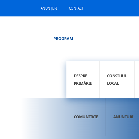
ANUNȚURI
CONTACT
PROGRAM
DESPRE
CONSILIUL
PRIMĂRIE
LOCAL
COMUNITATE
ANUNȚURI