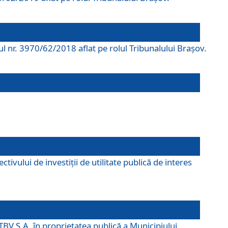
rul nr. 3970/62/2018 aflat pe rolul Tribunalului Braşov.
ivului de investiții de utilitate publică de interes
TBV S.A. în proprietatea publică a Municipiului