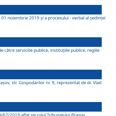
 01 noiembrie 2019 și a procesului - verbal al ședinței
tre serviciile publice, instituțiile publice, regiile
şov, str. Gospodarilor nr. 9, reprezentat de dr. Vlad
69/62/2019 aflat pe rolul Tribunalului Braşov.