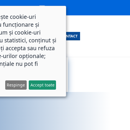
ește cookie-uri
 funcționare și
um și cookie-uri
CONTACT
statistici, conținut și
ți accepta sau refuza
e-urilor opționale;
nțiale nu pot fi
SERVICII
M.O.L.
PUBLICE
Respinge
Accept toate