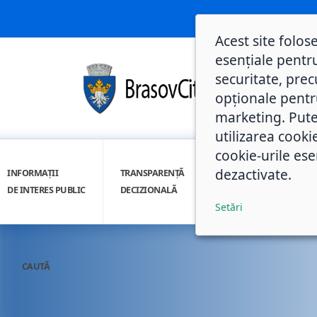
Acest site folos
esențiale pentru
securitate, prec
opționale pentru 
marketing. Pute
utilizarea cooki
cookie-urile ese
dezactivate.
INFORMAȚII
TRANSPARENȚĂ
INTEGRITATE
DE INTERES PUBLIC
DECIZIONALĂ
INSTITUȚIONALĂ
Setări
CAUTĂ