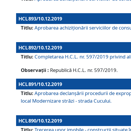
HCL 893/10.12.2019
Titlu:
Aprobarea achiziţionării serviciilor de consu
HCL 892/10.12.2019
Titlu:
Completarea H.C.L. nr. 597/2019 privind alip
Observații :
Republică H.C.L. nr. 597/2019.
HCL 891/10.12.2019
Titlu:
Aprobarea declanșării procedurii de expropri
local Modernizare străzi - strada Cucului.
HCL 890/10.12.2019
Titlu:
Trecerea unor imobile - construcții situate 