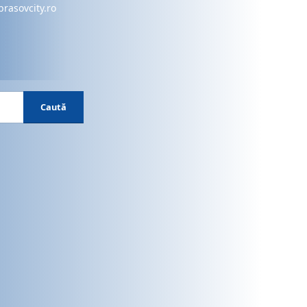
brasovcity.ro
Caută