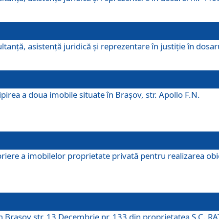
ltanţă, asistenţă juridică şi reprezentare în justiţie în dosa
irea a doua imobile situate în Brașov, str. Apollo F.N.
ere a imobilelor proprietate privată pentru realizarea obiect
în Brașov str. 13 Decembrie nr. 133 din proprietatea S.C. RA