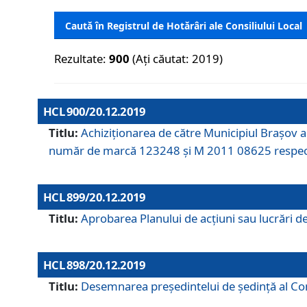
Caută în Registrul de Hotărâri ale Consiliului Local
Rezultate:
900
(Ați căutat: 2019)
HCL 900/20.12.2019
Titlu:
Achiziționarea de către Municipiul Brașov
număr de marcă 123248 și M 2011 08625 respec
HCL 899/20.12.2019
Titlu:
Aprobarea Planului de acţiuni sau lucrări d
HCL 898/20.12.2019
Titlu:
Desemnarea preşedintelui de şedinţă al Cons