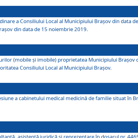
dinare a Consiliului Local al Municipiului Brașov din data de
 Brașov din data de 15 noiembrie 2019.
or (mobile și imobile) proprietatea Municipiului Brașov de că
oritatea Consiliului Local al Municipiului Brașov.
iune a cabinetului medical medicină de familie situat în Bra
ultanţă, asistenţă juridică şi reprezentare în dosarul nr. 44