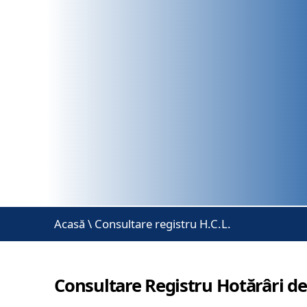
Acasă
\
Consultare registru H.C.L.
Consultare Registru Hotărâri de