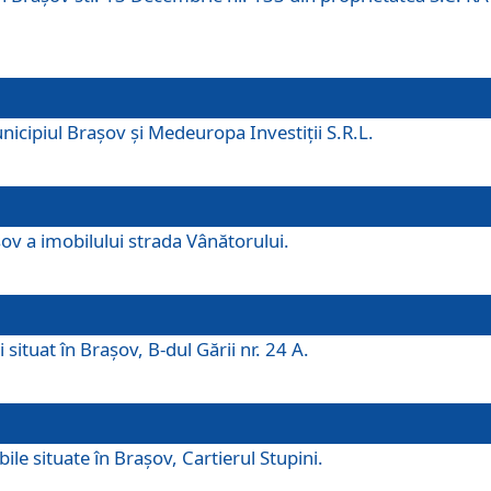
icipiul Brașov și Medeuropa Investiții S.R.L.
şov a imobilului strada Vânătorului.
 situat în Brașov, B-dul Gării nr. 24 A.
ile situate în Braşov, Cartierul Stupini.