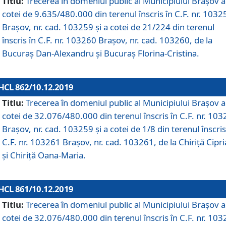
Titlu:
Trecerea în domeniul public al Municipiului Braşov a
cotei de 9.635/480.000 din terenul înscris în C.F. nr. 1032
Brașov, nr. cad. 103259 și a cotei de 21/224 din terenul
înscris în C.F. nr. 103260 Brașov, nr. cad. 103260, de la
Bucuraș Dan-Alexandru și Bucuraș Florina-Cristina.
HCL 862/10.12.2019
Titlu:
Trecerea în domeniul public al Municipiului Braşov a
cotei de 32.076/480.000 din terenul înscris în C.F. nr. 10
Brașov, nr. cad. 103259 și a cotei de 1/8 din terenul înscris
C.F. nr. 103261 Brașov, nr. cad. 103261, de la Chiriță Cipr
și Chiriță Oana-Maria.
HCL 861/10.12.2019
Titlu:
Trecerea în domeniul public al Municipiului Braşov a
cotei de 32.076/480.000 din terenul înscris în C.F. nr. 10