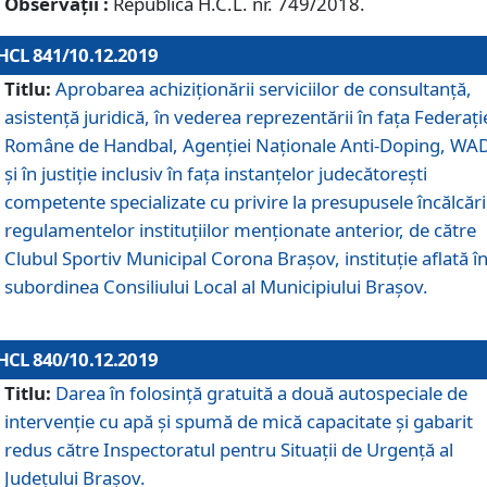
Observații :
Republică H.C.L. nr. 749/2018.
HCL 841/10.12.2019
Titlu:
Aprobarea achiziționării serviciilor de consultanță,
asistență juridică, în vederea reprezentării în fața Federați
Române de Handbal, Agenției Naționale Anti-Doping, WA
și în justiție inclusiv în fața instanțelor judecătorești
competente specializate cu privire la presupusele încălcări
regulamentelor instituțiilor menționate anterior, de către
Clubul Sportiv Municipal Corona Braşov, instituție aflată î
subordinea Consiliului Local al Municipiului Brașov.
HCL 840/10.12.2019
Titlu:
Darea în folosință gratuită a două autospeciale de
intervenție cu apă și spumă de mică capacitate și gabarit
redus către Inspectoratul pentru Situaţii de Urgenţă al
Judeţului Brașov.