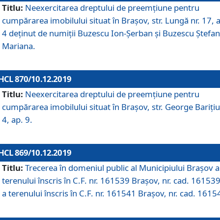
Titlu:
Neexercitarea dreptului de preemţiune pentru
cumpărarea imobilului situat în Braşov, str. Lungă nr. 17, 
4 deţinut de numiţii Buzescu Ion-Şerban și Buzescu Ştefan
Mariana.
HCL 870/10.12.2019
Titlu:
Neexercitarea dreptului de preemţiune pentru
cumpărarea imobilului situat în Braşov, str. George Bariţiu
4, ap. 9.
HCL 869/10.12.2019
Titlu:
Trecerea în domeniul public al Municipiului Braşov a
terenului înscris în C.F. nr. 161539 Brașov, nr. cad. 161539
a terenului înscris în C.F. nr. 161541 Brașov, nr. cad. 1615