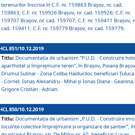
terenurilor înscrise în C.F. nr. 159863 Brașov, nr. cad.
159863; C.F. nr. 159926 Brașov, nr. cad. 159926; C.F. nr.
159707 Brașov, nr. cad. 159707; C.F. nr. 159411 Brașov, n
cad. 159411; C.F. nr. 159779 Brașov, nr. cad. 159779.
HCL 851/10.12.2019
Titlu:
Documentaţia de urbanism “P.U.D. - Construire hote
aparthotel şi împrejmuire teren”, în Braşov, Poiana Braşov
Drumul Sulinar - Zona Coliba Haiducilor, beneficiari Ţuluca
- Cornel, Ionaş Alexandru - Mihai şi Ionaş Diana - Geanina,
Grigore Cristian - Adrian.
HCL 850/10.12.2019
Titlu:
Documentaţia de urbanism „P.U.D. - Construire imo
locuințe colective împrejmuire și organizare de șantier”, î
municipiul Braşov, str. De Mijloc nr. 50, beneficiar Lucan