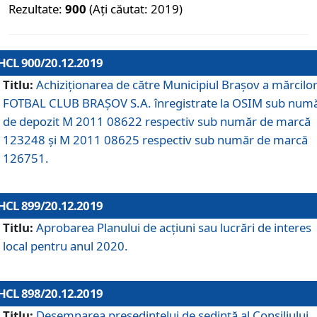
Rezultate:
900
(Ați căutat: 2019)
HCL 900/20.12.2019
Titlu:
Achiziționarea de către Municipiul Brașov a mărcilo
FOTBAL CLUB BRAȘOV S.A. înregistrate la OSIM sub num
de depozit M 2011 08622 respectiv sub număr de marcă
123248 și M 2011 08625 respectiv sub număr de marcă
126751.
HCL 899/20.12.2019
Titlu:
Aprobarea Planului de acţiuni sau lucrări de interes
local pentru anul 2020.
HCL 898/20.12.2019
Titlu:
Desemnarea preşedintelui de şedinţă al Consiliului