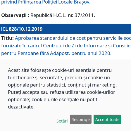
privind înființarea Poliției Locale Brașov.
Observații :
Republică H.C.L. nr. 37/2011.
HCL 828/10.12.2019
Titlu:
Aprobarea standardului de cost pentru serviciile soc
furnizate în cadrul Centrului de Zi de Informare și Consilie
pentru Persoane fără Adăpost, pentru anul 2020.
Acest site folosește cookie-uri esențiale pentru
HCL 827/10.12.2019
funcționare și securitate, precum și cookie-uri
Titlu:
Aprobarea standardului de cost pentru serviciile soc
opționale pentru statistici, conținut și marketing.
furnizate în cadrul Centrului Rezidențial pentru Persoane 
Puteți accepta sau refuza utilizarea cookie-urilor
Adăpost, pentru anul 2020.
opționale; cookie-urile esențiale nu pot fi
dezactivate.
HCL 826/10.12.2019
Respinge
Accept toate
Setări
Titlu:
Aprobarea standardului de cost pentru serviciile soc