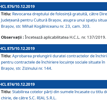
HCL 876/10.12.2019
Titlu:
Revocarea dreptului de folosinţă gratuită, către Dire
Judeţeană pentru Cultură Braşov, asupra unui spaţiu situa
Braşov, str. Mihail Kogălniceanu nr. 23, cam. 303.
Observații :
Încetează aplicabilitatea H.C.L. nr. 137/2019.
HCL 875/10.12.2019
Titlu:
Aprobarea prelungirii duratei contractelor de închir
pentru contractele de închiriere locuinţe sociale situate în
Braşov, str. Zizinului nr. 144.
HCL 874/10.12.2019
Titlu:
Stabilirea cotelor părți din sumele încasate cu titlu d
chirie, de către S.C. RIAL S.R.L.