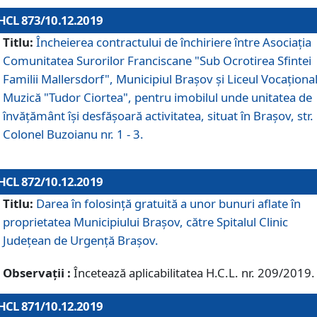
HCL 873/10.12.2019
Titlu:
Încheierea contractului de închiriere între Asociația
Comunitatea Surorilor Franciscane "Sub Ocrotirea Sfintei
Familii Mallersdorf", Municipiul Braşov şi Liceul Vocaționa
Muzică "Tudor Ciortea", pentru imobilul unde unitatea de
învățământ îşi desfăşoară activitatea, situat în Braşov, str.
Colonel Buzoianu nr. 1 - 3.
HCL 872/10.12.2019
Titlu:
Darea în folosinţă gratuită a unor bunuri aflate în
proprietatea Municipiului Braşov, către Spitalul Clinic
Judeţean de Urgenţă Braşov.
Observații :
Încetează aplicabilitatea H.C.L. nr. 209/2019.
HCL 871/10.12.2019