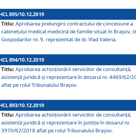
HCL 895/10.12.2019
Titlu:
Aprobarea prelungirii contractului de concesiune a
cabinetului medical medicină de familie situat în Braşov, st
Gospodarilor nr. 9, reprezentat de dr. Vlad Valeria.
HCL 894/10.12.2019
Titlu:
Aprobarea achiziţionării serviciilor de consultanţă,
asistenţă juridică şi reprezentare în dosarul nr. 4469/62/
aflat pe rolul Tribunalului Braşov.
HCL 893/10.12.2019
Titlu:
Aprobarea achiziţionării serviciilor de consultanţă,
asistenţă juridică şi reprezentare în justiţie în dosarul nr.
3970/62/2018 aflat pe rolul Tribunalului Braşov.