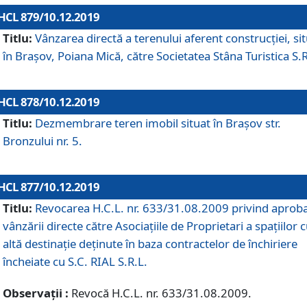
HCL 879/10.12.2019
Titlu:
Vânzarea directă a terenului aferent construcției, si
în Brașov, Poiana Mică, către Societatea Stâna Turistica S.R
HCL 878/10.12.2019
Titlu:
Dezmembrare teren imobil situat în Brașov str.
Bronzului nr. 5.
HCL 877/10.12.2019
Titlu:
Revocarea H.C.L. nr. 633/31.08.2009 privind aprob
vânzării directe către Asociațiile de Proprietari a spațiilor 
altă destinație deținute în baza contractelor de închiriere
încheiate cu S.C. RIAL S.R.L.
Observații :
Revocă H.C.L. nr. 633/31.08.2009.