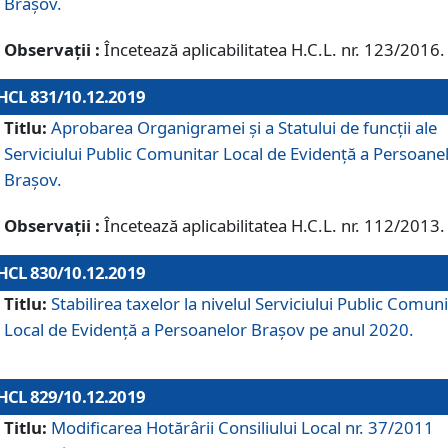
Brașov.
Observații :
Încetează aplicabilitatea H.C.L. nr. 123/2016.
HCL 831/10.12.2019
Titlu:
Aprobarea Organigramei și a Statului de funcții ale
Serviciului Public Comunitar Local de Evidență a Persoane
Brașov.
Observații :
Încetează aplicabilitatea H.C.L. nr. 112/2013.
HCL 830/10.12.2019
Titlu:
Stabilirea taxelor la nivelul Serviciului Public Comun
Local de Evidenţă a Persoanelor Braşov pe anul 2020.
HCL 829/10.12.2019
Titlu:
Modificarea Hotărârii Consiliului Local nr. 37/2011