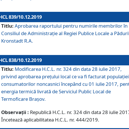
HCL 839/10.12.2019
Titlu:
Aprobarea raportului pentru numirile membrilor în
Consiliul de Administraţie al Regiei Publice Locale a Păduri
Kronstadt R.A.
HCL 838/10.12.2019
Titlu:
Modificarea H.C.L. nr. 324 din data 28 iulie 2017,
privind aprobarea preţului local ce va fi facturat populaţiei
consumatorilor noncasnici începând cu 01 iulie 2017, pen
energia termică livrată de Serviciul Public Local de
Termoficare Braşov.
Observații :
Republică H.C.L. nr. 324 din data 28 iulie 201
Încetează aplicabilitatea H.C.L. nr. 444/2019.