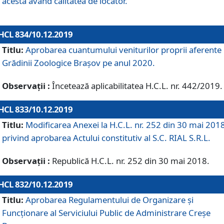
acesta având calitatea de locator.
HCL 834/10.12.2019
Titlu:
Aprobarea cuantumului veniturilor proprii aferente
Grădinii Zoologice Braşov pe anul 2020.
Observații :
Încetează aplicabilitatea H.C.L. nr. 442/2019.
HCL 833/10.12.2019
Titlu:
Modificarea Anexei la H.C.L. nr. 252 din 30 mai 201
privind aprobarea Actului constitutiv al S.C. RIAL S.R.L.
Observații :
Republică H.C.L. nr. 252 din 30 mai 2018.
HCL 832/10.12.2019
Titlu:
Aprobarea Regulamentului de Organizare și
Funcționare al Serviciului Public de Administrare Creșe