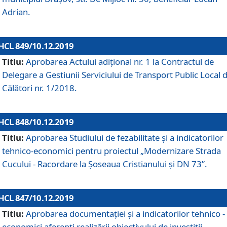
Adrian.
HCL 849/10.12.2019
Titlu:
Aprobarea Actului adiţional nr. 1 la Contractul de
Delegare a Gestiunii Serviciului de Transport Public Local 
Călători nr. 1/2018.
HCL 848/10.12.2019
Titlu:
Aprobarea Studiului de fezabilitate şi a indicatorilor
tehnico-economici pentru proiectul „Modernizare Strada
Cucului - Racordare la Șoseaua Cristianului și DN 73”.
HCL 847/10.12.2019
Titlu:
Aprobarea documentației și a indicatorilor tehnico -
economici aferenți realizării obiectivului de investiții