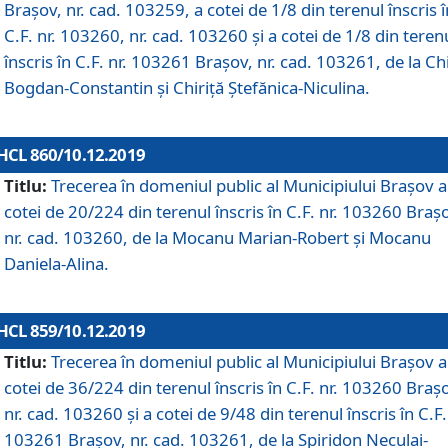
Brașov, nr. cad. 103259, a cotei de 1/8 din terenul înscris î
C.F. nr. 103260, nr. cad. 103260 și a cotei de 1/8 din teren
înscris în C.F. nr. 103261 Brașov, nr. cad. 103261, de la Chi
Bogdan-Constantin și Chiriță Ștefănica-Niculina.
HCL 860/10.12.2019
Titlu:
Trecerea în domeniul public al Municipiului Braşov a
cotei de 20/224 din terenul înscris în C.F. nr. 103260 Braș
nr. cad. 103260, de la Mocanu Marian-Robert și Mocanu
Daniela-Alina.
HCL 859/10.12.2019
Titlu:
Trecerea în domeniul public al Municipiului Braşov a
cotei de 36/224 din terenul înscris în C.F. nr. 103260 Braș
nr. cad. 103260 și a cotei de 9/48 din terenul înscris în C.F.
103261 Brașov, nr. cad. 103261, de la Spiridon Neculai-