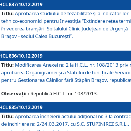
HCL 837/10.12.2019
Titlu:
Aprobarea studiului de fezabilitate și a indicatorilor
tehnico-economici pentru Investiția “Extindere rețea term
în vederea branșării Spitalului Clinic Județean de Urgență
Brașov - sediul Calea București”.
HCL 836/10.12.2019
Titlu:
Modificarea Anexei nr. 2 la H.C.L. nr. 108/2013 priv
aprobarea Organigramei şi a Statului de funcții ale Serviciu
pentru Gestionarea Câinilor fără Stăpân Brașov, republica
Observații :
Republică H.C.L. nr. 108/2013.
HCL 835/10.12.2019
Titlu:
Aprobarea încheierii actului adițional nr. 3 la contrac
de închiriere nr. 2/24.03.2017, cu S.C. STUPINIREZ S.R.L.,