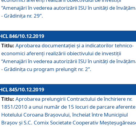
“Amenajări în vederea autorizării ISU în unități de învăță
- Grădinița nr. 29”.
HCL 846/10.12.2019
Titlu:
Aprobarea documentației și a indicatorilor tehnico-
economici aferenți realizării obiectivului de investiții
“Amenajări în vederea autorizării ISU în unități de învăță
- Grădinița cu program prelungit nr. 2”.
HCL 845/10.12.2019
Titlu:
Aprobarea prelungirii Contractului de închiriere nr.
1851/2010 a unui număr de 15 locuri de parcare aferente
Hotelului Coroana Brașovului, încheiat între Municipiul
Braşov şi S.C. Comix Societate Cooperativ Meşteşugăreas