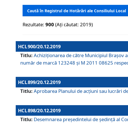
Caută în Registrul de Hotărâri ale Consiliului Local
Rezultate:
900
(Ați căutat: 2019)
HCL 900/20.12.2019
Titlu:
Achiziționarea de către Municipiul Brașov
număr de marcă 123248 și M 2011 08625 respec
HCL 899/20.12.2019
Titlu:
Aprobarea Planului de acţiuni sau lucrări d
HCL 898/20.12.2019
Titlu:
Desemnarea preşedintelui de şedinţă al Cons