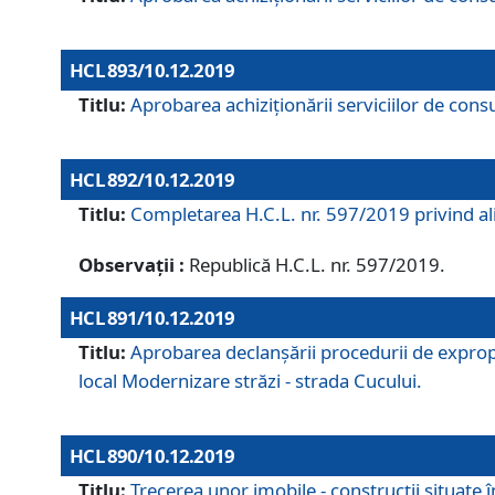
HCL 893/10.12.2019
Titlu:
Aprobarea achiziţionării serviciilor de consu
HCL 892/10.12.2019
Titlu:
Completarea H.C.L. nr. 597/2019 privind alip
Observații :
Republică H.C.L. nr. 597/2019.
HCL 891/10.12.2019
Titlu:
Aprobarea declanșării procedurii de expropri
local Modernizare străzi - strada Cucului.
HCL 890/10.12.2019
Titlu:
Trecerea unor imobile - construcții situate 