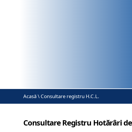
Acasă
\
Consultare registru H.C.L.
Consultare Registru Hotărâri de