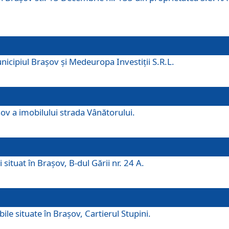
icipiul Brașov și Medeuropa Investiții S.R.L.
şov a imobilului strada Vânătorului.
 situat în Brașov, B-dul Gării nr. 24 A.
ile situate în Braşov, Cartierul Stupini.