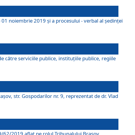
 01 noiembrie 2019 și a procesului - verbal al ședinței
tre serviciile publice, instituțiile publice, regiile
şov, str. Gospodarilor nr. 9, reprezentat de dr. Vlad
69/62/2019 aflat pe rolul Tribunalului Braşov.