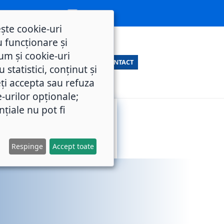
ește cookie-uri
 funcționare și
um și cookie-uri
CONTACT
statistici, conținut și
ți accepta sau refuza
e-urilor opționale;
nțiale nu pot fi
SERVICII
M.O.L.
PUBLICE
Respinge
Accept toate