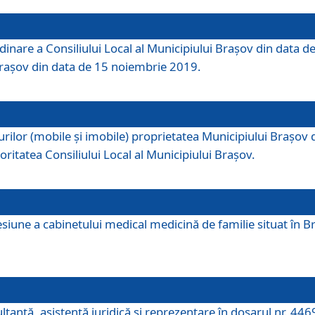
dinare a Consiliului Local al Municipiului Brașov din data de
 Brașov din data de 15 noiembrie 2019.
or (mobile și imobile) proprietatea Municipiului Brașov de că
oritatea Consiliului Local al Municipiului Brașov.
iune a cabinetului medical medicină de familie situat în Bra
ultanţă, asistenţă juridică şi reprezentare în dosarul nr. 44