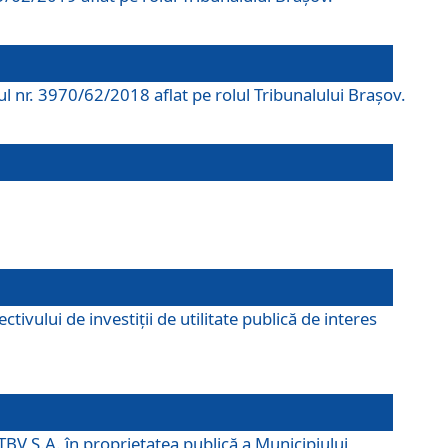
rul nr. 3970/62/2018 aflat pe rolul Tribunalului Braşov.
ivului de investiții de utilitate publică de interes
TBV S.A. în proprietatea publică a Municipiului