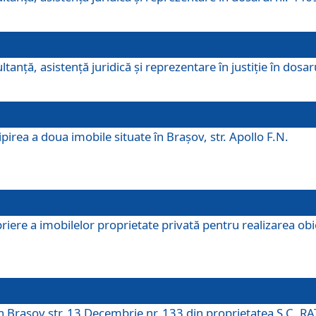
ltanţă, asistenţă juridică şi reprezentare în justiţie în dosa
irea a doua imobile situate în Brașov, str. Apollo F.N.
ere a imobilelor proprietate privată pentru realizarea obiect
în Brașov str. 13 Decembrie nr. 133 din proprietatea S.C. RA