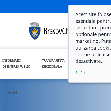
Acest site folos
esențiale pentru
securitate, prec
opționale pentru 
marketing. Pute
utilizarea cooki
cookie-urile ese
dezactivate.
INFORMAȚII
TRANSPARENȚĂ
INTEGRITATE
DE INTERES PUBLIC
DECIZIONALĂ
INSTITUȚIONALĂ
Setări
CAUTĂ