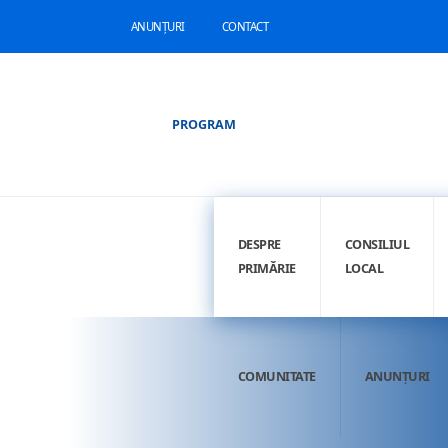
ANUNȚURI
CONTACT
PROGRAM
DESPRE
CONSILIUL
PRIMĂRIE
LOCAL
COMUNITATE
ANUNȚURI