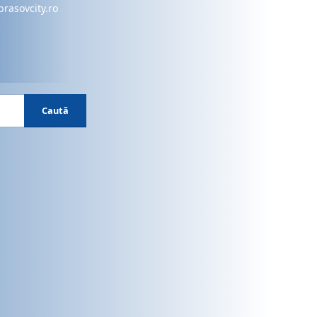
brasovcity.ro
Caută