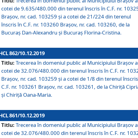
Titlu:
Trecerea în domeniul public al Municipiului Braşov a
cotei de 9.635/480.000 din terenul înscris în C.F. nr. 1032
Brașov, nr. cad. 103259 și a cotei de 21/224 din terenul
înscris în C.F. nr. 103260 Brașov, nr. cad. 103260, de la
Bucuraș Dan-Alexandru și Bucuraș Florina-Cristina.
HCL 862/10.12.2019
Titlu:
Trecerea în domeniul public al Municipiului Braşov a
cotei de 32.076/480.000 din terenul înscris în C.F. nr. 10
Brașov, nr. cad. 103259 și a cotei de 1/8 din terenul înscris
C.F. nr. 103261 Brașov, nr. cad. 103261, de la Chiriță Cipr
și Chiriță Oana-Maria.
HCL 861/10.12.2019
Titlu:
Trecerea în domeniul public al Municipiului Braşov a
cotei de 32.076/480.000 din terenul înscris în C.F. nr. 10