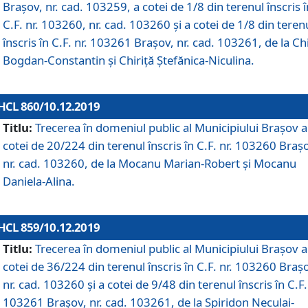
Brașov, nr. cad. 103259, a cotei de 1/8 din terenul înscris î
C.F. nr. 103260, nr. cad. 103260 și a cotei de 1/8 din teren
înscris în C.F. nr. 103261 Brașov, nr. cad. 103261, de la Chi
Bogdan-Constantin și Chiriță Ștefănica-Niculina.
HCL 860/10.12.2019
Titlu:
Trecerea în domeniul public al Municipiului Braşov a
cotei de 20/224 din terenul înscris în C.F. nr. 103260 Braș
nr. cad. 103260, de la Mocanu Marian-Robert și Mocanu
Daniela-Alina.
HCL 859/10.12.2019
Titlu:
Trecerea în domeniul public al Municipiului Braşov a
cotei de 36/224 din terenul înscris în C.F. nr. 103260 Braș
nr. cad. 103260 și a cotei de 9/48 din terenul înscris în C.F.
103261 Brașov, nr. cad. 103261, de la Spiridon Neculai-