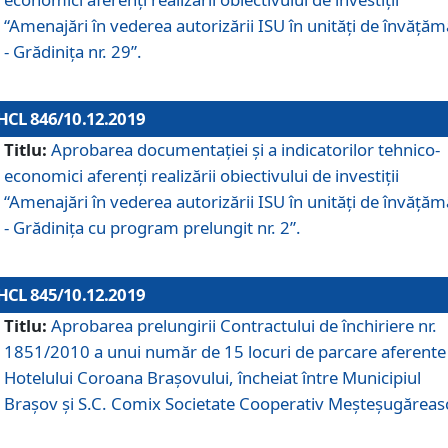
“Amenajări în vederea autorizării ISU în unități de învăță
- Grădinița nr. 29”.
HCL 846/10.12.2019
Titlu:
Aprobarea documentației și a indicatorilor tehnico-
economici aferenți realizării obiectivului de investiții
“Amenajări în vederea autorizării ISU în unități de învăță
- Grădinița cu program prelungit nr. 2”.
HCL 845/10.12.2019
Titlu:
Aprobarea prelungirii Contractului de închiriere nr.
1851/2010 a unui număr de 15 locuri de parcare aferente
Hotelului Coroana Brașovului, încheiat între Municipiul
Braşov şi S.C. Comix Societate Cooperativ Meşteşugăreas