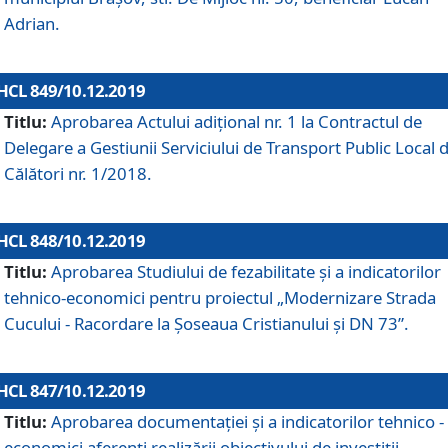
Adrian.
HCL 849/10.12.2019
Titlu:
Aprobarea Actului adiţional nr. 1 la Contractul de
Delegare a Gestiunii Serviciului de Transport Public Local 
Călători nr. 1/2018.
HCL 848/10.12.2019
Titlu:
Aprobarea Studiului de fezabilitate şi a indicatorilor
tehnico-economici pentru proiectul „Modernizare Strada
Cucului - Racordare la Șoseaua Cristianului și DN 73”.
HCL 847/10.12.2019
Titlu:
Aprobarea documentației și a indicatorilor tehnico -
economici aferenți realizării obiectivului de investiții