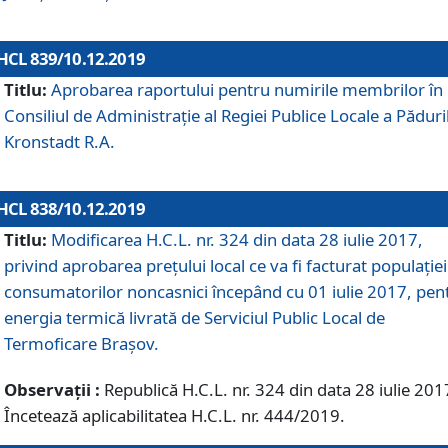
HCL 839/10.12.2019
Titlu:
Aprobarea raportului pentru numirile membrilor în
Consiliul de Administraţie al Regiei Publice Locale a Păduri
Kronstadt R.A.
HCL 838/10.12.2019
Titlu:
Modificarea H.C.L. nr. 324 din data 28 iulie 2017,
privind aprobarea preţului local ce va fi facturat populaţiei
consumatorilor noncasnici începând cu 01 iulie 2017, pen
energia termică livrată de Serviciul Public Local de
Termoficare Braşov.
Observații :
Republică H.C.L. nr. 324 din data 28 iulie 201
Încetează aplicabilitatea H.C.L. nr. 444/2019.