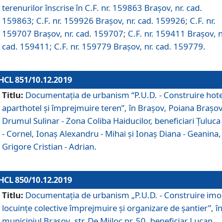
terenurilor înscrise în C.F. nr. 159863 Brașov, nr. cad.
159863; C.F. nr. 159926 Brașov, nr. cad. 159926; C.F. nr.
159707 Brașov, nr. cad. 159707; C.F. nr. 159411 Brașov, n
cad. 159411; C.F. nr. 159779 Brașov, nr. cad. 159779.
HCL 851/10.12.2019
Titlu:
Documentaţia de urbanism “P.U.D. - Construire hote
aparthotel şi împrejmuire teren”, în Braşov, Poiana Braşov
Drumul Sulinar - Zona Coliba Haiducilor, beneficiari Ţuluca
- Cornel, Ionaş Alexandru - Mihai şi Ionaş Diana - Geanina,
Grigore Cristian - Adrian.
HCL 850/10.12.2019
Titlu:
Documentaţia de urbanism „P.U.D. - Construire imo
locuințe colective împrejmuire și organizare de șantier”, î
municipiul Braşov, str. De Mijloc nr. 50, beneficiar Lucan