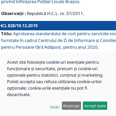
privind înființarea Poliției Locale Brașov.
Observații :
Republică H.C.L. nr. 37/2011.
HCL 828/10.12.2019
Titlu:
Aprobarea standardului de cost pentru serviciile soc
furnizate în cadrul Centrului de Zi de Informare și Consilie
pentru Persoane fără Adăpost, pentru anul 2020.
Acest site folosește cookie-uri esențiale pentru
HCL 827/10.12.2019
funcționare și securitate, precum și cookie-uri
Titlu:
Aprobarea standardului de cost pentru serviciile soc
opționale pentru statistici, conținut și marketing.
furnizate în cadrul Centrului Rezidențial pentru Persoane 
Puteți accepta sau refuza utilizarea cookie-urilor
Adăpost, pentru anul 2020.
opționale; cookie-urile esențiale nu pot fi
dezactivate.
HCL 826/10.12.2019
Respinge
Accept toate
Setări
Titlu:
Aprobarea standardului de cost pentru serviciile soc