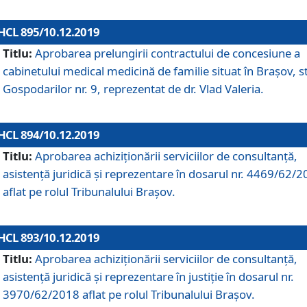
HCL 895/10.12.2019
Titlu:
Aprobarea prelungirii contractului de concesiune a
cabinetului medical medicină de familie situat în Braşov, st
Gospodarilor nr. 9, reprezentat de dr. Vlad Valeria.
HCL 894/10.12.2019
Titlu:
Aprobarea achiziţionării serviciilor de consultanţă,
asistenţă juridică şi reprezentare în dosarul nr. 4469/62/
aflat pe rolul Tribunalului Braşov.
HCL 893/10.12.2019
Titlu:
Aprobarea achiziţionării serviciilor de consultanţă,
asistenţă juridică şi reprezentare în justiţie în dosarul nr.
3970/62/2018 aflat pe rolul Tribunalului Braşov.