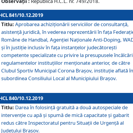
Observații :
Republică H.C.L. nr. 749/2018.
HCL 841/10.12.2019
Titlu:
Aprobarea achiziționării serviciilor de consultanță,
asistență juridică, în vederea reprezentării în fața Federați
Române de Handbal, Agenției Naționale Anti-Doping, WA
și în justiție inclusiv în fața instanțelor judecătorești
competente specializate cu privire la presupusele încălcări
regulamentelor instituțiilor menționate anterior, de către
Clubul Sportiv Municipal Corona Braşov, instituție aflată î
subordinea Consiliului Local al Municipiului Brașov.
HCL 840/10.12.2019
Titlu:
Darea în folosință gratuită a două autospeciale de
intervenție cu apă și spumă de mică capacitate și gabarit
redus către Inspectoratul pentru Situaţii de Urgenţă al
Judeţului Brașov.