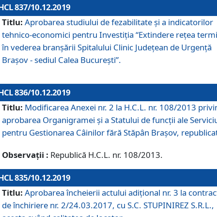
HCL 837/10.12.2019
Titlu:
Aprobarea studiului de fezabilitate și a indicatorilor
tehnico-economici pentru Investiția “Extindere rețea term
în vederea branșării Spitalului Clinic Județean de Urgență
Brașov - sediul Calea București”.
HCL 836/10.12.2019
Titlu:
Modificarea Anexei nr. 2 la H.C.L. nr. 108/2013 priv
aprobarea Organigramei şi a Statului de funcții ale Serviciu
pentru Gestionarea Câinilor fără Stăpân Brașov, republica
Observații :
Republică H.C.L. nr. 108/2013.
HCL 835/10.12.2019
Titlu:
Aprobarea încheierii actului adițional nr. 3 la contrac
de închiriere nr. 2/24.03.2017, cu S.C. STUPINIREZ S.R.L.,