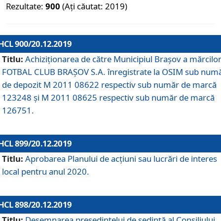
Rezultate:
900
(Ați căutat: 2019)
HCL 900/20.12.2019
Titlu:
Achiziționarea de către Municipiul Brașov a mărcilo
FOTBAL CLUB BRAȘOV S.A. înregistrate la OSIM sub num
de depozit M 2011 08622 respectiv sub număr de marcă
123248 și M 2011 08625 respectiv sub număr de marcă
126751.
HCL 899/20.12.2019
Titlu:
Aprobarea Planului de acţiuni sau lucrări de interes
local pentru anul 2020.
HCL 898/20.12.2019
Titlu:
Desemnarea preşedintelui de şedinţă al Consiliului