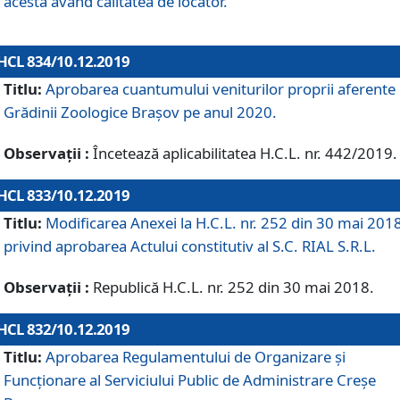
acesta având calitatea de locator.
HCL 834/10.12.2019
Titlu:
Aprobarea cuantumului veniturilor proprii aferente
Grădinii Zoologice Braşov pe anul 2020.
Observații :
Încetează aplicabilitatea H.C.L. nr. 442/2019.
HCL 833/10.12.2019
Titlu:
Modificarea Anexei la H.C.L. nr. 252 din 30 mai 201
privind aprobarea Actului constitutiv al S.C. RIAL S.R.L.
Observații :
Republică H.C.L. nr. 252 din 30 mai 2018.
HCL 832/10.12.2019
Titlu:
Aprobarea Regulamentului de Organizare și
Funcționare al Serviciului Public de Administrare Creșe