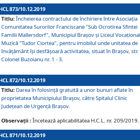
HCL 873/10.12.2019
Titlu:
Încheierea contractului de închiriere între Asociația
Comunitatea Surorilor Franciscane "Sub Ocrotirea Sfintei
Familii Mallersdorf", Municipiul Braşov şi Liceul Vocaționa
Muzică "Tudor Ciortea", pentru imobilul unde unitatea de
învățământ îşi desfăşoară activitatea, situat în Braşov, str.
Colonel Buzoianu nr. 1 - 3.
HCL 872/10.12.2019
Titlu:
Darea în folosinţă gratuită a unor bunuri aflate în
proprietatea Municipiului Braşov, către Spitalul Clinic
Judeţean de Urgenţă Braşov.
Observații :
Încetează aplicabilitatea H.C.L. nr. 209/2019.
HCL 871/10.12.2019