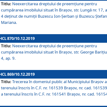
Titlu:
Neexercitarea dreptului de preemţiune pentru
cumpărarea imobilului situat în Braşov, str. Lungă nr. 17, 
4 deţinut de numiţii Buzescu Ion-Şerban și Buzescu Ştefan
Mariana.
HCL 870/10.12.2019
Titlu:
Neexercitarea dreptului de preemţiune pentru
cumpărarea imobilului situat în Braşov, str. George Bariţiu
4, ap. 9.
HCL 869/10.12.2019
Titlu:
Trecerea în domeniul public al Municipiului Braşov a
terenului înscris în C.F. nr. 161539 Brașov, nr. cad. 161539
a terenului înscris în C.F. nr. 161541 Brașov, nr. cad. 1615