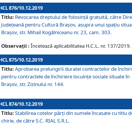
HCL 876/10.12.2019
Titlu:
Revocarea dreptului de folosinţă gratuită, către Dire
Judeţeană pentru Cultură Braşov, asupra unui spaţiu situa
Braşov, str. Mihail Kogălniceanu nr. 23, cam. 303.
Observații :
Încetează aplicabilitatea H.C.L. nr. 137/2019.
HCL 875/10.12.2019
Titlu:
Aprobarea prelungirii duratei contractelor de închir
pentru contractele de închiriere locuinţe sociale situate în
Braşov, str. Zizinului nr. 144.
HCL 874/10.12.2019
Titlu:
Stabilirea cotelor părți din sumele încasate cu titlu d
chirie, de către S.C. RIAL S.R.L.