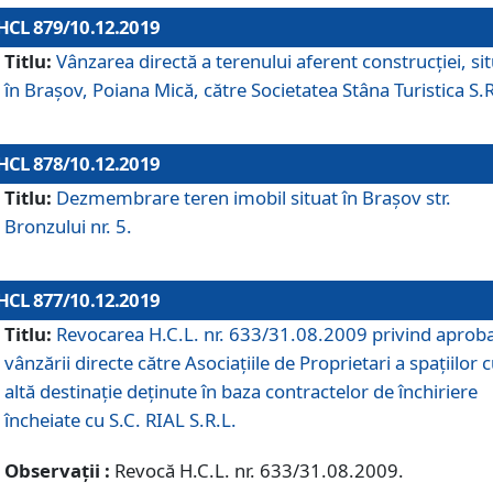
HCL 879/10.12.2019
Titlu:
Vânzarea directă a terenului aferent construcției, si
în Brașov, Poiana Mică, către Societatea Stâna Turistica S.R
HCL 878/10.12.2019
Titlu:
Dezmembrare teren imobil situat în Brașov str.
Bronzului nr. 5.
HCL 877/10.12.2019
Titlu:
Revocarea H.C.L. nr. 633/31.08.2009 privind aprob
vânzării directe către Asociațiile de Proprietari a spațiilor 
altă destinație deținute în baza contractelor de închiriere
încheiate cu S.C. RIAL S.R.L.
Observații :
Revocă H.C.L. nr. 633/31.08.2009.