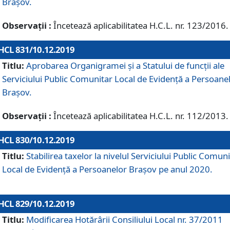
Brașov.
Observații :
Încetează aplicabilitatea H.C.L. nr. 123/2016.
HCL 831/10.12.2019
Titlu:
Aprobarea Organigramei și a Statului de funcții ale
Serviciului Public Comunitar Local de Evidență a Persoane
Brașov.
Observații :
Încetează aplicabilitatea H.C.L. nr. 112/2013.
HCL 830/10.12.2019
Titlu:
Stabilirea taxelor la nivelul Serviciului Public Comun
Local de Evidenţă a Persoanelor Braşov pe anul 2020.
HCL 829/10.12.2019
Titlu:
Modificarea Hotărârii Consiliului Local nr. 37/2011