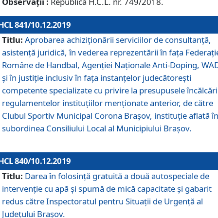
Observații :
Republică H.C.L. nr. 749/2018.
HCL 841/10.12.2019
Titlu:
Aprobarea achiziționării serviciilor de consultanță,
asistență juridică, în vederea reprezentării în fața Federați
Române de Handbal, Agenției Naționale Anti-Doping, WA
și în justiție inclusiv în fața instanțelor judecătorești
competente specializate cu privire la presupusele încălcări
regulamentelor instituțiilor menționate anterior, de către
Clubul Sportiv Municipal Corona Braşov, instituție aflată î
subordinea Consiliului Local al Municipiului Brașov.
HCL 840/10.12.2019
Titlu:
Darea în folosință gratuită a două autospeciale de
intervenție cu apă și spumă de mică capacitate și gabarit
redus către Inspectoratul pentru Situaţii de Urgenţă al
Judeţului Brașov.