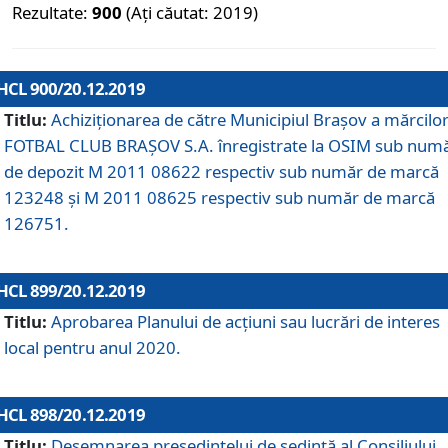
Rezultate:
900
(Ați căutat: 2019)
HCL 900/20.12.2019
Titlu:
Achiziționarea de către Municipiul Brașov a mărcilo
FOTBAL CLUB BRAȘOV S.A. înregistrate la OSIM sub num
de depozit M 2011 08622 respectiv sub număr de marcă
123248 și M 2011 08625 respectiv sub număr de marcă
126751.
HCL 899/20.12.2019
Titlu:
Aprobarea Planului de acţiuni sau lucrări de interes
local pentru anul 2020.
HCL 898/20.12.2019
Titlu:
Desemnarea preşedintelui de şedinţă al Consiliului