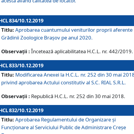
acesta având calitatea de locator.
HCL 834/10.12.2019
Titlu:
Aprobarea cuantumului veniturilor proprii aferente
Grădinii Zoologice Braşov pe anul 2020.
Observații :
Încetează aplicabilitatea H.C.L. nr. 442/2019.
HCL 833/10.12.2019
Titlu:
Modificarea Anexei la H.C.L. nr. 252 din 30 mai 201
privind aprobarea Actului constitutiv al S.C. RIAL S.R.L.
Observații :
Republică H.C.L. nr. 252 din 30 mai 2018.
HCL 832/10.12.2019
Titlu:
Aprobarea Regulamentului de Organizare și
Funcționare al Serviciului Public de Administrare Creșe