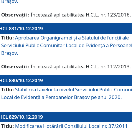
Brașov.
Observații :
Încetează aplicabilitatea H.C.L. nr. 123/2016.
HCL 831/10.12.2019
Titlu:
Aprobarea Organigramei și a Statului de funcții ale
Serviciului Public Comunitar Local de Evidență a Persoane
Brașov.
Observații :
Încetează aplicabilitatea H.C.L. nr. 112/2013.
HCL 830/10.12.2019
Titlu:
Stabilirea taxelor la nivelul Serviciului Public Comun
Local de Evidenţă a Persoanelor Braşov pe anul 2020.
HCL 829/10.12.2019
Titlu:
Modificarea Hotărârii Consiliului Local nr. 37/2011