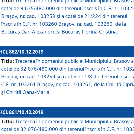
Titlu:
Trecerea în domeniul public al Municipiului Braşov a
cotei de 9.635/480.000 din terenul înscris în C.F. nr. 1032
Brașov, nr. cad. 103259 și a cotei de 21/224 din terenul
înscris în C.F. nr. 103260 Brașov, nr. cad. 103260, de la
Bucuraș Dan-Alexandru și Bucuraș Florina-Cristina.
HCL 862/10.12.2019
Titlu:
Trecerea în domeniul public al Municipiului Braşov a
cotei de 32.076/480.000 din terenul înscris în C.F. nr. 10
Brașov, nr. cad. 103259 și a cotei de 1/8 din terenul înscris
C.F. nr. 103261 Brașov, nr. cad. 103261, de la Chiriță Cipr
și Chiriță Oana-Maria.
HCL 861/10.12.2019
Titlu:
Trecerea în domeniul public al Municipiului Braşov a
cotei de 32.076/480.000 din terenul înscris în C.F. nr. 10