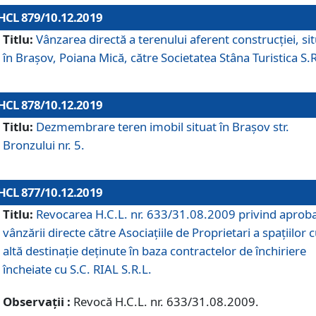
HCL 879/10.12.2019
Titlu:
Vânzarea directă a terenului aferent construcției, si
în Brașov, Poiana Mică, către Societatea Stâna Turistica S.R
HCL 878/10.12.2019
Titlu:
Dezmembrare teren imobil situat în Brașov str.
Bronzului nr. 5.
HCL 877/10.12.2019
Titlu:
Revocarea H.C.L. nr. 633/31.08.2009 privind aprob
vânzării directe către Asociațiile de Proprietari a spațiilor 
altă destinație deținute în baza contractelor de închiriere
încheiate cu S.C. RIAL S.R.L.
Observații :
Revocă H.C.L. nr. 633/31.08.2009.