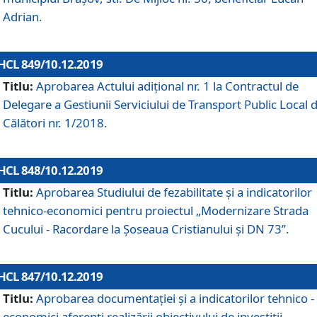
Adrian.
HCL 849/10.12.2019
Titlu:
Aprobarea Actului adiţional nr. 1 la Contractul de
Delegare a Gestiunii Serviciului de Transport Public Local 
Călători nr. 1/2018.
HCL 848/10.12.2019
Titlu:
Aprobarea Studiului de fezabilitate şi a indicatorilor
tehnico-economici pentru proiectul „Modernizare Strada
Cucului - Racordare la Șoseaua Cristianului și DN 73”.
HCL 847/10.12.2019
Titlu:
Aprobarea documentației și a indicatorilor tehnico -
economici aferenți realizării obiectivului de investiții