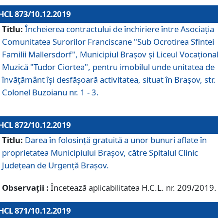
HCL 873/10.12.2019
Titlu:
Încheierea contractului de închiriere între Asociația
Comunitatea Surorilor Franciscane "Sub Ocrotirea Sfintei
Familii Mallersdorf", Municipiul Braşov şi Liceul Vocaționa
Muzică "Tudor Ciortea", pentru imobilul unde unitatea de
învățământ îşi desfăşoară activitatea, situat în Braşov, str.
Colonel Buzoianu nr. 1 - 3.
HCL 872/10.12.2019
Titlu:
Darea în folosinţă gratuită a unor bunuri aflate în
proprietatea Municipiului Braşov, către Spitalul Clinic
Judeţean de Urgenţă Braşov.
Observații :
Încetează aplicabilitatea H.C.L. nr. 209/2019.
HCL 871/10.12.2019