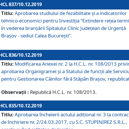
HCL 837/10.12.2019
Titlu:
Aprobarea studiului de fezabilitate și a indicatorilor
tehnico-economici pentru Investiția “Extindere rețea term
în vederea branșării Spitalului Clinic Județean de Urgență
Brașov - sediul Calea București”.
HCL 836/10.12.2019
Titlu:
Modificarea Anexei nr. 2 la H.C.L. nr. 108/2013 priv
aprobarea Organigramei şi a Statului de funcții ale Serviciu
pentru Gestionarea Câinilor fără Stăpân Brașov, republica
Observații :
Republică H.C.L. nr. 108/2013.
HCL 835/10.12.2019
Titlu:
Aprobarea încheierii actului adițional nr. 3 la contrac
de închiriere nr. 2/24.03.2017, cu S.C. STUPINIREZ S.R.L.,