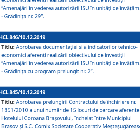
“Amenajări în vederea autorizării ISU în unități de învăță
- Grădinița nr. 29”.
HCL 846/10.12.2019
Titlu:
Aprobarea documentației și a indicatorilor tehnico-
economici aferenți realizării obiectivului de investiții
“Amenajări în vederea autorizării ISU în unități de învăță
- Grădinița cu program prelungit nr. 2”.
HCL 845/10.12.2019
Titlu:
Aprobarea prelungirii Contractului de închiriere nr.
1851/2010 a unui număr de 15 locuri de parcare aferente
Hotelului Coroana Brașovului, încheiat între Municipiul
Braşov şi S.C. Comix Societate Cooperativ Meşteşugăreas