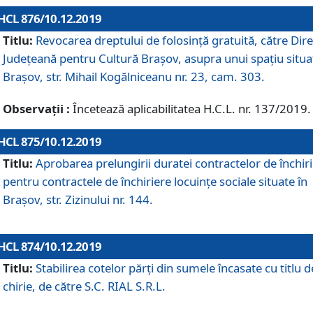
HCL 876/10.12.2019
Titlu:
Revocarea dreptului de folosinţă gratuită, către Dire
Judeţeană pentru Cultură Braşov, asupra unui spaţiu situa
Braşov, str. Mihail Kogălniceanu nr. 23, cam. 303.
Observații :
Încetează aplicabilitatea H.C.L. nr. 137/2019.
HCL 875/10.12.2019
Titlu:
Aprobarea prelungirii duratei contractelor de închir
pentru contractele de închiriere locuinţe sociale situate în
Braşov, str. Zizinului nr. 144.
HCL 874/10.12.2019
Titlu:
Stabilirea cotelor părți din sumele încasate cu titlu d
chirie, de către S.C. RIAL S.R.L.