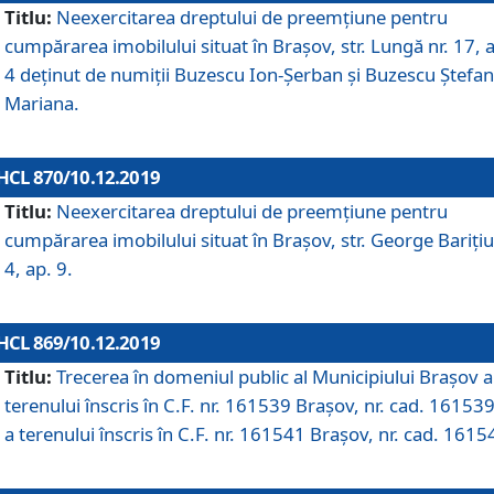
Titlu:
Neexercitarea dreptului de preemţiune pentru
cumpărarea imobilului situat în Braşov, str. Lungă nr. 17, 
4 deţinut de numiţii Buzescu Ion-Şerban și Buzescu Ştefan
Mariana.
HCL 870/10.12.2019
Titlu:
Neexercitarea dreptului de preemţiune pentru
cumpărarea imobilului situat în Braşov, str. George Bariţiu
4, ap. 9.
HCL 869/10.12.2019
Titlu:
Trecerea în domeniul public al Municipiului Braşov a
terenului înscris în C.F. nr. 161539 Brașov, nr. cad. 161539
a terenului înscris în C.F. nr. 161541 Brașov, nr. cad. 1615