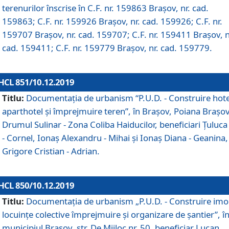
terenurilor înscrise în C.F. nr. 159863 Brașov, nr. cad.
159863; C.F. nr. 159926 Brașov, nr. cad. 159926; C.F. nr.
159707 Brașov, nr. cad. 159707; C.F. nr. 159411 Brașov, n
cad. 159411; C.F. nr. 159779 Brașov, nr. cad. 159779.
HCL 851/10.12.2019
Titlu:
Documentaţia de urbanism “P.U.D. - Construire hote
aparthotel şi împrejmuire teren”, în Braşov, Poiana Braşov
Drumul Sulinar - Zona Coliba Haiducilor, beneficiari Ţuluca
- Cornel, Ionaş Alexandru - Mihai şi Ionaş Diana - Geanina,
Grigore Cristian - Adrian.
HCL 850/10.12.2019
Titlu:
Documentaţia de urbanism „P.U.D. - Construire imo
locuințe colective împrejmuire și organizare de șantier”, î
municipiul Braşov, str. De Mijloc nr. 50, beneficiar Lucan