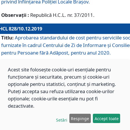
privind înființarea Poliției Locale Brașov.
Observații :
Republică H.C.L. nr. 37/2011.
HCL 828/10.12.2019
Titlu:
Aprobarea standardului de cost pentru serviciile soc
furnizate în cadrul Centrului de Zi de Informare și Consilie
pentru Persoane fără Adăpost, pentru anul 2020.
Acest site folosește cookie-uri esențiale pentru
HCL 827/10.12.2019
funcționare și securitate, precum și cookie-uri
Titlu:
Aprobarea standardului de cost pentru serviciile soc
opționale pentru statistici, conținut și marketing.
furnizate în cadrul Centrului Rezidențial pentru Persoane 
Puteți accepta sau refuza utilizarea cookie-urilor
Adăpost, pentru anul 2020.
opționale; cookie-urile esențiale nu pot fi
dezactivate.
HCL 826/10.12.2019
Respinge
Accept toate
Setări
Titlu:
Aprobarea standardului de cost pentru serviciile soc