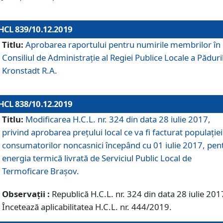
HCL 839/10.12.2019
Titlu:
Aprobarea raportului pentru numirile membrilor în
Consiliul de Administraţie al Regiei Publice Locale a Păduri
Kronstadt R.A.
HCL 838/10.12.2019
Titlu:
Modificarea H.C.L. nr. 324 din data 28 iulie 2017,
privind aprobarea preţului local ce va fi facturat populaţiei
consumatorilor noncasnici începând cu 01 iulie 2017, pen
energia termică livrată de Serviciul Public Local de
Termoficare Braşov.
Observații :
Republică H.C.L. nr. 324 din data 28 iulie 201
Încetează aplicabilitatea H.C.L. nr. 444/2019.