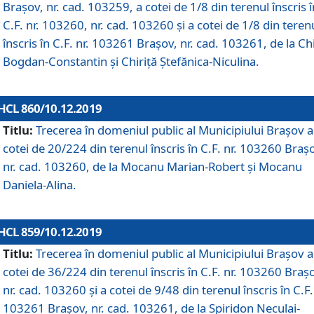
Brașov, nr. cad. 103259, a cotei de 1/8 din terenul înscris î
C.F. nr. 103260, nr. cad. 103260 și a cotei de 1/8 din teren
înscris în C.F. nr. 103261 Brașov, nr. cad. 103261, de la Chi
Bogdan-Constantin și Chiriță Ștefănica-Niculina.
HCL 860/10.12.2019
Titlu:
Trecerea în domeniul public al Municipiului Braşov a
cotei de 20/224 din terenul înscris în C.F. nr. 103260 Braș
nr. cad. 103260, de la Mocanu Marian-Robert și Mocanu
Daniela-Alina.
HCL 859/10.12.2019
Titlu:
Trecerea în domeniul public al Municipiului Braşov a
cotei de 36/224 din terenul înscris în C.F. nr. 103260 Braș
nr. cad. 103260 și a cotei de 9/48 din terenul înscris în C.F.
103261 Brașov, nr. cad. 103261, de la Spiridon Neculai-