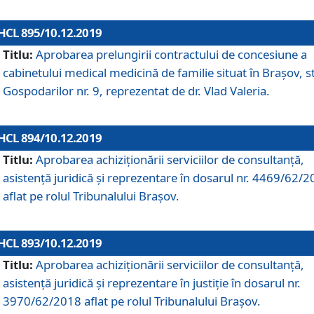
HCL 895/10.12.2019
Titlu:
Aprobarea prelungirii contractului de concesiune a
cabinetului medical medicină de familie situat în Braşov, st
Gospodarilor nr. 9, reprezentat de dr. Vlad Valeria.
HCL 894/10.12.2019
Titlu:
Aprobarea achiziţionării serviciilor de consultanţă,
asistenţă juridică şi reprezentare în dosarul nr. 4469/62/
aflat pe rolul Tribunalului Braşov.
HCL 893/10.12.2019
Titlu:
Aprobarea achiziţionării serviciilor de consultanţă,
asistenţă juridică şi reprezentare în justiţie în dosarul nr.
3970/62/2018 aflat pe rolul Tribunalului Braşov.