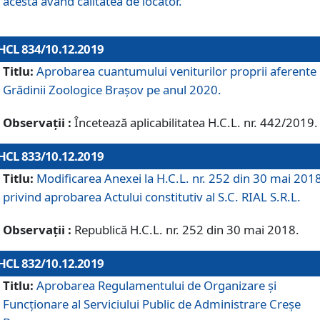
acesta având calitatea de locator.
HCL 834/10.12.2019
Titlu:
Aprobarea cuantumului veniturilor proprii aferente
Grădinii Zoologice Braşov pe anul 2020.
Observații :
Încetează aplicabilitatea H.C.L. nr. 442/2019.
HCL 833/10.12.2019
Titlu:
Modificarea Anexei la H.C.L. nr. 252 din 30 mai 201
privind aprobarea Actului constitutiv al S.C. RIAL S.R.L.
Observații :
Republică H.C.L. nr. 252 din 30 mai 2018.
HCL 832/10.12.2019
Titlu:
Aprobarea Regulamentului de Organizare și
Funcționare al Serviciului Public de Administrare Creșe