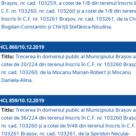
Brașov, nr. cad. 103259, a cotei de 1/8 din terenul înscris î
C.F. nr. 103260, nr. cad. 103260 și a cotei de 1/8 din teren
înscris în C.F. nr. 103261 Brașov, nr. cad. 103261, de la Chi
Bogdan-Constantin și Chiriță Ștefănica-Niculina.
HCL 860/10.12.2019
Titlu:
Trecerea în domeniul public al Municipiului Braşov a
cotei de 20/224 din terenul înscris în C.F. nr. 103260 Braș
nr. cad. 103260, de la Mocanu Marian-Robert și Mocanu
Daniela-Alina.
HCL 859/10.12.2019
Titlu:
Trecerea în domeniul public al Municipiului Braşov a
cotei de 36/224 din terenul înscris în C.F. nr. 103260 Braș
nr. cad. 103260 și a cotei de 9/48 din terenul înscris în C.F.
103261 Brașov, nr. cad. 103261, de la Spiridon Neculai-