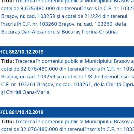
Titlu:
Trecerea în domeniul public al Municipiului Braşov a
cotei de 9.635/480.000 din terenul înscris în C.F. nr. 1032
Brașov, nr. cad. 103259 și a cotei de 21/224 din terenul
înscris în C.F. nr. 103260 Brașov, nr. cad. 103260, de la
Bucuraș Dan-Alexandru și Bucuraș Florina-Cristina.
HCL 862/10.12.2019
Titlu:
Trecerea în domeniul public al Municipiului Braşov a
cotei de 32.076/480.000 din terenul înscris în C.F. nr. 10
Brașov, nr. cad. 103259 și a cotei de 1/8 din terenul înscris
C.F. nr. 103261 Brașov, nr. cad. 103261, de la Chiriță Cipr
și Chiriță Oana-Maria.
HCL 861/10.12.2019
Titlu:
Trecerea în domeniul public al Municipiului Braşov a
cotei de 32.076/480.000 din terenul înscris în C.F. nr. 10