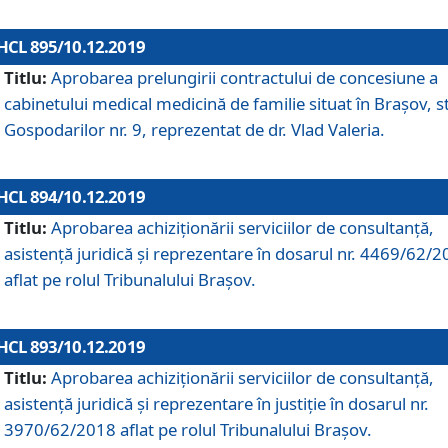
HCL 895/10.12.2019
Titlu:
Aprobarea prelungirii contractului de concesiune a
cabinetului medical medicină de familie situat în Braşov, st
Gospodarilor nr. 9, reprezentat de dr. Vlad Valeria.
HCL 894/10.12.2019
Titlu:
Aprobarea achiziţionării serviciilor de consultanţă,
asistenţă juridică şi reprezentare în dosarul nr. 4469/62/
aflat pe rolul Tribunalului Braşov.
HCL 893/10.12.2019
Titlu:
Aprobarea achiziţionării serviciilor de consultanţă,
asistenţă juridică şi reprezentare în justiţie în dosarul nr.
3970/62/2018 aflat pe rolul Tribunalului Braşov.