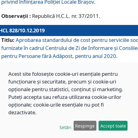
privind înființarea Poliției Locale Brașov.
Observații :
Republică H.C.L. nr. 37/2011.
HCL 828/10.12.2019
Titlu:
Aprobarea standardului de cost pentru serviciile soc
furnizate în cadrul Centrului de Zi de Informare și Consilie
pentru Persoane fără Adăpost, pentru anul 2020.
Acest site folosește cookie-uri esențiale pentru
HCL 827/10.12.2019
funcționare și securitate, precum și cookie-uri
Titlu:
Aprobarea standardului de cost pentru serviciile soc
opționale pentru statistici, conținut și marketing.
furnizate în cadrul Centrului Rezidențial pentru Persoane 
Puteți accepta sau refuza utilizarea cookie-urilor
Adăpost, pentru anul 2020.
opționale; cookie-urile esențiale nu pot fi
dezactivate.
HCL 826/10.12.2019
Respinge
Accept toate
Setări
Titlu:
Aprobarea standardului de cost pentru serviciile soc