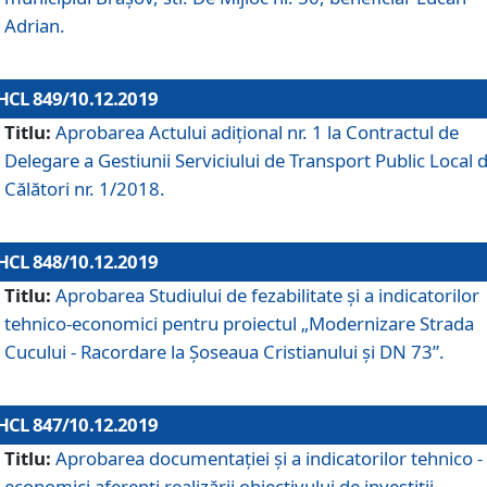
Adrian.
HCL 849/10.12.2019
Titlu:
Aprobarea Actului adiţional nr. 1 la Contractul de
Delegare a Gestiunii Serviciului de Transport Public Local 
Călători nr. 1/2018.
HCL 848/10.12.2019
Titlu:
Aprobarea Studiului de fezabilitate şi a indicatorilor
tehnico-economici pentru proiectul „Modernizare Strada
Cucului - Racordare la Șoseaua Cristianului și DN 73”.
HCL 847/10.12.2019
Titlu:
Aprobarea documentației și a indicatorilor tehnico -
economici aferenți realizării obiectivului de investiții