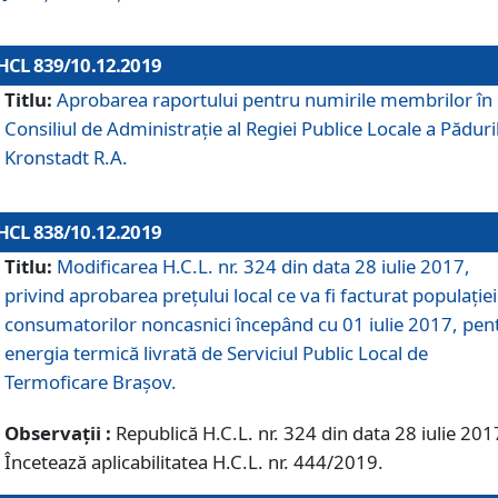
HCL 839/10.12.2019
Titlu:
Aprobarea raportului pentru numirile membrilor în
Consiliul de Administraţie al Regiei Publice Locale a Păduri
Kronstadt R.A.
HCL 838/10.12.2019
Titlu:
Modificarea H.C.L. nr. 324 din data 28 iulie 2017,
privind aprobarea preţului local ce va fi facturat populaţiei
consumatorilor noncasnici începând cu 01 iulie 2017, pen
energia termică livrată de Serviciul Public Local de
Termoficare Braşov.
Observații :
Republică H.C.L. nr. 324 din data 28 iulie 201
Încetează aplicabilitatea H.C.L. nr. 444/2019.