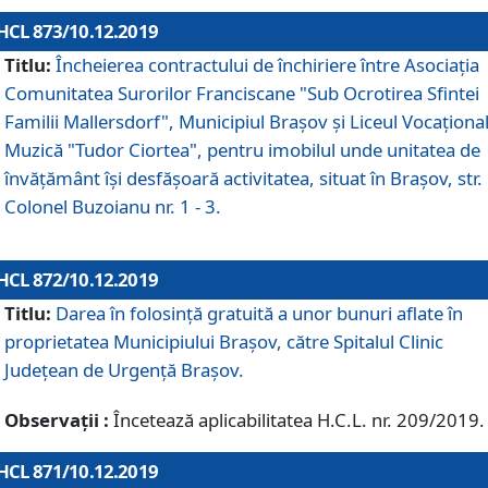
HCL 873/10.12.2019
Titlu:
Încheierea contractului de închiriere între Asociația
Comunitatea Surorilor Franciscane "Sub Ocrotirea Sfintei
Familii Mallersdorf", Municipiul Braşov şi Liceul Vocaționa
Muzică "Tudor Ciortea", pentru imobilul unde unitatea de
învățământ îşi desfăşoară activitatea, situat în Braşov, str.
Colonel Buzoianu nr. 1 - 3.
HCL 872/10.12.2019
Titlu:
Darea în folosinţă gratuită a unor bunuri aflate în
proprietatea Municipiului Braşov, către Spitalul Clinic
Judeţean de Urgenţă Braşov.
Observații :
Încetează aplicabilitatea H.C.L. nr. 209/2019.
HCL 871/10.12.2019