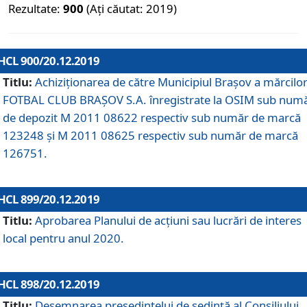
Rezultate:
900
(Ați căutat: 2019)
HCL 900/20.12.2019
Titlu:
Achiziționarea de către Municipiul Brașov a mărcilo
FOTBAL CLUB BRAȘOV S.A. înregistrate la OSIM sub num
de depozit M 2011 08622 respectiv sub număr de marcă
123248 și M 2011 08625 respectiv sub număr de marcă
126751.
HCL 899/20.12.2019
Titlu:
Aprobarea Planului de acţiuni sau lucrări de interes
local pentru anul 2020.
HCL 898/20.12.2019
Titlu:
Desemnarea preşedintelui de şedinţă al Consiliului