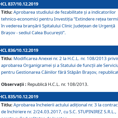
HCL 837/10.12.2019
Titlu:
Aprobarea studiului de fezabilitate și a indicatorilor
tehnico-economici pentru Investiția “Extindere rețea term
în vederea branșării Spitalului Clinic Județean de Urgență
Brașov - sediul Calea București”.
HCL 836/10.12.2019
Titlu:
Modificarea Anexei nr. 2 la H.C.L. nr. 108/2013 priv
aprobarea Organigramei şi a Statului de funcții ale Serviciu
pentru Gestionarea Câinilor fără Stăpân Brașov, republica
Observații :
Republică H.C.L. nr. 108/2013.
HCL 835/10.12.2019
Titlu:
Aprobarea încheierii actului adițional nr. 3 la contrac
de închiriere nr. 2/24.03.2017, cu S.C. STUPINIREZ S.R.L.,