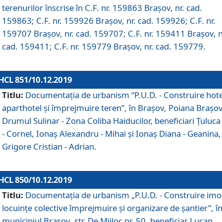
terenurilor înscrise în C.F. nr. 159863 Brașov, nr. cad.
159863; C.F. nr. 159926 Brașov, nr. cad. 159926; C.F. nr.
159707 Brașov, nr. cad. 159707; C.F. nr. 159411 Brașov, n
cad. 159411; C.F. nr. 159779 Brașov, nr. cad. 159779.
HCL 851/10.12.2019
Titlu:
Documentaţia de urbanism “P.U.D. - Construire hote
aparthotel şi împrejmuire teren”, în Braşov, Poiana Braşov
Drumul Sulinar - Zona Coliba Haiducilor, beneficiari Ţuluca
- Cornel, Ionaş Alexandru - Mihai şi Ionaş Diana - Geanina,
Grigore Cristian - Adrian.
HCL 850/10.12.2019
Titlu:
Documentaţia de urbanism „P.U.D. - Construire imo
locuințe colective împrejmuire și organizare de șantier”, î
municipiul Braşov, str. De Mijloc nr. 50, beneficiar Lucan