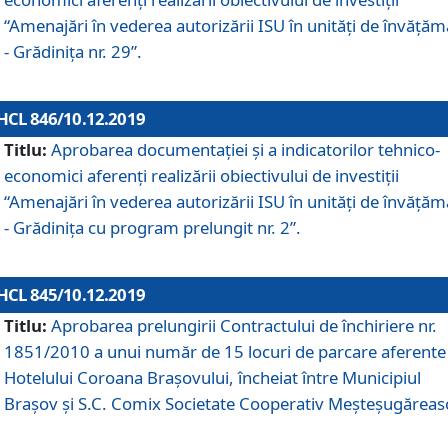
“Amenajări în vederea autorizării ISU în unități de învăță
- Grădinița nr. 29”.
HCL 846/10.12.2019
Titlu:
Aprobarea documentației și a indicatorilor tehnico-
economici aferenți realizării obiectivului de investiții
“Amenajări în vederea autorizării ISU în unități de învăță
- Grădinița cu program prelungit nr. 2”.
HCL 845/10.12.2019
Titlu:
Aprobarea prelungirii Contractului de închiriere nr.
1851/2010 a unui număr de 15 locuri de parcare aferente
Hotelului Coroana Brașovului, încheiat între Municipiul
Braşov şi S.C. Comix Societate Cooperativ Meşteşugăreas