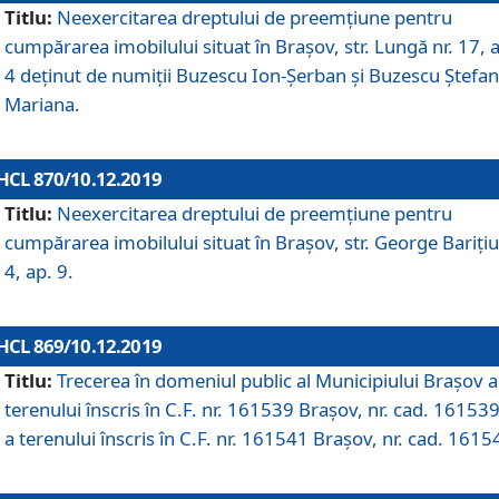
Titlu:
Neexercitarea dreptului de preemţiune pentru
cumpărarea imobilului situat în Braşov, str. Lungă nr. 17, 
4 deţinut de numiţii Buzescu Ion-Şerban și Buzescu Ştefan
Mariana.
HCL 870/10.12.2019
Titlu:
Neexercitarea dreptului de preemţiune pentru
cumpărarea imobilului situat în Braşov, str. George Bariţiu
4, ap. 9.
HCL 869/10.12.2019
Titlu:
Trecerea în domeniul public al Municipiului Braşov a
terenului înscris în C.F. nr. 161539 Brașov, nr. cad. 161539
a terenului înscris în C.F. nr. 161541 Brașov, nr. cad. 1615