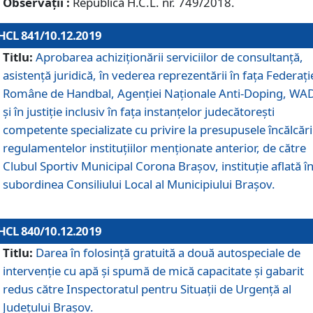
Observații :
Republică H.C.L. nr. 749/2018.
HCL 841/10.12.2019
Titlu:
Aprobarea achiziționării serviciilor de consultanță,
asistență juridică, în vederea reprezentării în fața Federați
Române de Handbal, Agenției Naționale Anti-Doping, WA
și în justiție inclusiv în fața instanțelor judecătorești
competente specializate cu privire la presupusele încălcări
regulamentelor instituțiilor menționate anterior, de către
Clubul Sportiv Municipal Corona Braşov, instituție aflată î
subordinea Consiliului Local al Municipiului Brașov.
HCL 840/10.12.2019
Titlu:
Darea în folosință gratuită a două autospeciale de
intervenție cu apă și spumă de mică capacitate și gabarit
redus către Inspectoratul pentru Situaţii de Urgenţă al
Judeţului Brașov.