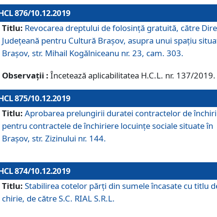
HCL 876/10.12.2019
Titlu:
Revocarea dreptului de folosinţă gratuită, către Dire
Judeţeană pentru Cultură Braşov, asupra unui spaţiu situa
Braşov, str. Mihail Kogălniceanu nr. 23, cam. 303.
Observații :
Încetează aplicabilitatea H.C.L. nr. 137/2019.
HCL 875/10.12.2019
Titlu:
Aprobarea prelungirii duratei contractelor de închir
pentru contractele de închiriere locuinţe sociale situate în
Braşov, str. Zizinului nr. 144.
HCL 874/10.12.2019
Titlu:
Stabilirea cotelor părți din sumele încasate cu titlu d
chirie, de către S.C. RIAL S.R.L.