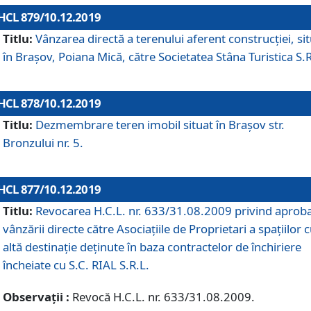
HCL 879/10.12.2019
Titlu:
Vânzarea directă a terenului aferent construcției, si
în Brașov, Poiana Mică, către Societatea Stâna Turistica S.R
HCL 878/10.12.2019
Titlu:
Dezmembrare teren imobil situat în Brașov str.
Bronzului nr. 5.
HCL 877/10.12.2019
Titlu:
Revocarea H.C.L. nr. 633/31.08.2009 privind aprob
vânzării directe către Asociațiile de Proprietari a spațiilor 
altă destinație deținute în baza contractelor de închiriere
încheiate cu S.C. RIAL S.R.L.
Observații :
Revocă H.C.L. nr. 633/31.08.2009.