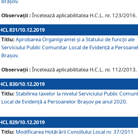
Brașov.
Observații :
Încetează aplicabilitatea H.C.L. nr. 123/2016.
HCL 831/10.12.2019
Titlu:
Aprobarea Organigramei și a Statului de funcții ale
Serviciului Public Comunitar Local de Evidență a Persoane
Brașov.
Observații :
Încetează aplicabilitatea H.C.L. nr. 112/2013.
HCL 830/10.12.2019
Titlu:
Stabilirea taxelor la nivelul Serviciului Public Comun
Local de Evidenţă a Persoanelor Braşov pe anul 2020.
HCL 829/10.12.2019
Titlu:
Modificarea Hotărârii Consiliului Local nr. 37/2011