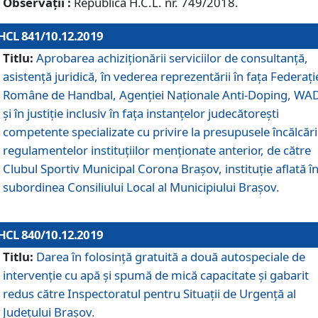
Observații :
Republică H.C.L. nr. 749/2018.
HCL 841/10.12.2019
Titlu:
Aprobarea achiziționării serviciilor de consultanță,
asistență juridică, în vederea reprezentării în fața Federați
Române de Handbal, Agenției Naționale Anti-Doping, WA
și în justiție inclusiv în fața instanțelor judecătorești
competente specializate cu privire la presupusele încălcări
regulamentelor instituțiilor menționate anterior, de către
Clubul Sportiv Municipal Corona Braşov, instituție aflată î
subordinea Consiliului Local al Municipiului Brașov.
HCL 840/10.12.2019
Titlu:
Darea în folosință gratuită a două autospeciale de
intervenție cu apă și spumă de mică capacitate și gabarit
redus către Inspectoratul pentru Situaţii de Urgenţă al
Judeţului Brașov.