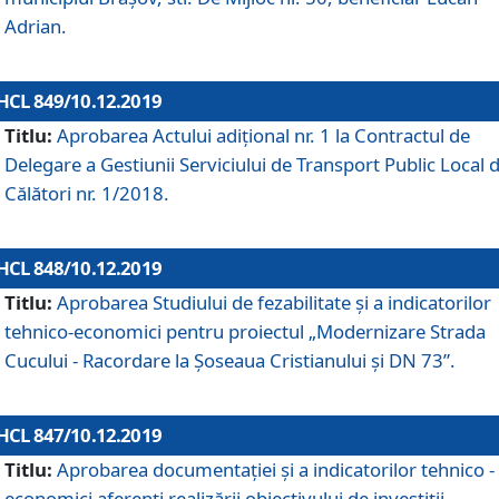
Adrian.
HCL 849/10.12.2019
Titlu:
Aprobarea Actului adiţional nr. 1 la Contractul de
Delegare a Gestiunii Serviciului de Transport Public Local 
Călători nr. 1/2018.
HCL 848/10.12.2019
Titlu:
Aprobarea Studiului de fezabilitate şi a indicatorilor
tehnico-economici pentru proiectul „Modernizare Strada
Cucului - Racordare la Șoseaua Cristianului și DN 73”.
HCL 847/10.12.2019
Titlu:
Aprobarea documentației și a indicatorilor tehnico -
economici aferenți realizării obiectivului de investiții