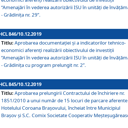
“Amenajări în vederea autorizării ISU în unități de învăță
- Grădinița nr. 29”.
HCL 846/10.12.2019
Titlu:
Aprobarea documentației și a indicatorilor tehnico-
economici aferenți realizării obiectivului de investiții
“Amenajări în vederea autorizării ISU în unități de învăță
- Grădinița cu program prelungit nr. 2”.
HCL 845/10.12.2019
Titlu:
Aprobarea prelungirii Contractului de închiriere nr.
1851/2010 a unui număr de 15 locuri de parcare aferente
Hotelului Coroana Brașovului, încheiat între Municipiul
Braşov şi S.C. Comix Societate Cooperativ Meşteşugăreas