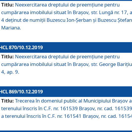
Titlu:
Neexercitarea dreptului de preemţiune pentru
cumpărarea imobilului situat în Braşov, str. Lungă nr. 17, 
4 deţinut de numiţii Buzescu Ion-Şerban și Buzescu Ştefan
Mariana.
HCL 870/10.12.2019
Titlu:
Neexercitarea dreptului de preemţiune pentru
cumpărarea imobilului situat în Braşov, str. George Bariţiu
4, ap. 9.
HCL 869/10.12.2019
Titlu:
Trecerea în domeniul public al Municipiului Braşov a
terenului înscris în C.F. nr. 161539 Brașov, nr. cad. 161539
a terenului înscris în C.F. nr. 161541 Brașov, nr. cad. 1615