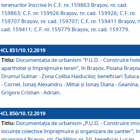
terenurilor înscrise în C.F. nr. 159863 Brașov, nr. cad.
159863; C.F. nr. 159926 Brașov, nr. cad. 159926; C.F. nr.
159707 Brașov, nr. cad. 159707; C.F. nr. 159411 Brașov, n
cad. 159411; C.F. nr. 159779 Brașov, nr. cad. 159779.
HCL 851/10.12.2019
Titlu:
Documentaţia de urbanism “P.U.D. - Construire hote
aparthotel şi împrejmuire teren”, în Braşov, Poiana Braşov
Drumul Sulinar - Zona Coliba Haiducilor, beneficiari Ţuluca
- Cornel, Ionaş Alexandru - Mihai şi Ionaş Diana - Geanina,
Grigore Cristian - Adrian.
HCL 850/10.12.2019
Titlu:
Documentaţia de urbanism „P.U.D. - Construire imo
locuințe colective împrejmuire și organizare de șantier”, î
municipiul Braşov, str. De Mijloc nr. 50, beneficiar Lucan