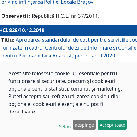
privind înființarea Poliției Locale Brașov.
Observații :
Republică H.C.L. nr. 37/2011.
HCL 828/10.12.2019
Titlu:
Aprobarea standardului de cost pentru serviciile soc
furnizate în cadrul Centrului de Zi de Informare și Consilie
pentru Persoane fără Adăpost, pentru anul 2020.
Acest site folosește cookie-uri esențiale pentru
HCL 827/10.12.2019
funcționare și securitate, precum și cookie-uri
Titlu:
Aprobarea standardului de cost pentru serviciile soc
opționale pentru statistici, conținut și marketing.
furnizate în cadrul Centrului Rezidențial pentru Persoane 
Puteți accepta sau refuza utilizarea cookie-urilor
Adăpost, pentru anul 2020.
opționale; cookie-urile esențiale nu pot fi
dezactivate.
HCL 826/10.12.2019
Respinge
Accept toate
Setări
Titlu:
Aprobarea standardului de cost pentru serviciile soc