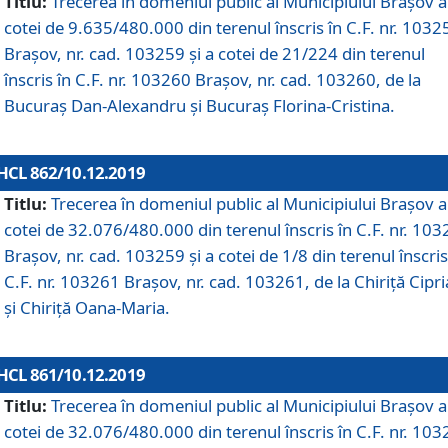
Titlu:
Trecerea în domeniul public al Municipiului Braşov a
cotei de 9.635/480.000 din terenul înscris în C.F. nr. 1032
Brașov, nr. cad. 103259 și a cotei de 21/224 din terenul
înscris în C.F. nr. 103260 Brașov, nr. cad. 103260, de la
Bucuraș Dan-Alexandru și Bucuraș Florina-Cristina.
HCL 862/10.12.2019
Titlu:
Trecerea în domeniul public al Municipiului Braşov a
cotei de 32.076/480.000 din terenul înscris în C.F. nr. 10
Brașov, nr. cad. 103259 și a cotei de 1/8 din terenul înscris
C.F. nr. 103261 Brașov, nr. cad. 103261, de la Chiriță Cipr
și Chiriță Oana-Maria.
HCL 861/10.12.2019
Titlu:
Trecerea în domeniul public al Municipiului Braşov a
cotei de 32.076/480.000 din terenul înscris în C.F. nr. 10