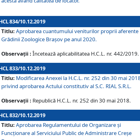
acesta având calitatea de locator.
HCL 834/10.12.2019
Titlu:
Aprobarea cuantumului veniturilor proprii aferente
Grădinii Zoologice Braşov pe anul 2020.
Observații :
Încetează aplicabilitatea H.C.L. nr. 442/2019.
HCL 833/10.12.2019
Titlu:
Modificarea Anexei la H.C.L. nr. 252 din 30 mai 201
privind aprobarea Actului constitutiv al S.C. RIAL S.R.L.
Observații :
Republică H.C.L. nr. 252 din 30 mai 2018.
HCL 832/10.12.2019
Titlu:
Aprobarea Regulamentului de Organizare și
Funcționare al Serviciului Public de Administrare Creșe