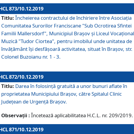
HCL 873/10.12.2019
Titlu:
Încheierea contractului de închiriere între Asociația
Comunitatea Surorilor Franciscane "Sub Ocrotirea Sfintei
Familii Mallersdorf", Municipiul Braşov şi Liceul Vocaționa
Muzică "Tudor Ciortea", pentru imobilul unde unitatea de
învățământ îşi desfăşoară activitatea, situat în Braşov, str.
Colonel Buzoianu nr. 1 - 3.
HCL 872/10.12.2019
Titlu:
Darea în folosinţă gratuită a unor bunuri aflate în
proprietatea Municipiului Braşov, către Spitalul Clinic
Judeţean de Urgenţă Braşov.
Observații :
Încetează aplicabilitatea H.C.L. nr. 209/2019.
HCL 871/10.12.2019