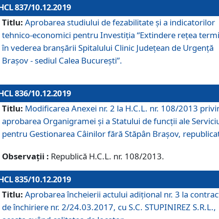
HCL 837/10.12.2019
Titlu:
Aprobarea studiului de fezabilitate și a indicatorilor
tehnico-economici pentru Investiția “Extindere rețea term
în vederea branșării Spitalului Clinic Județean de Urgență
Brașov - sediul Calea București”.
HCL 836/10.12.2019
Titlu:
Modificarea Anexei nr. 2 la H.C.L. nr. 108/2013 priv
aprobarea Organigramei şi a Statului de funcții ale Serviciu
pentru Gestionarea Câinilor fără Stăpân Brașov, republica
Observații :
Republică H.C.L. nr. 108/2013.
HCL 835/10.12.2019
Titlu:
Aprobarea încheierii actului adițional nr. 3 la contrac
de închiriere nr. 2/24.03.2017, cu S.C. STUPINIREZ S.R.L.,