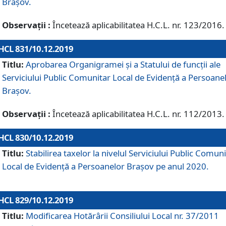
Brașov.
Observații :
Încetează aplicabilitatea H.C.L. nr. 123/2016.
HCL 831/10.12.2019
Titlu:
Aprobarea Organigramei și a Statului de funcții ale
Serviciului Public Comunitar Local de Evidență a Persoane
Brașov.
Observații :
Încetează aplicabilitatea H.C.L. nr. 112/2013.
HCL 830/10.12.2019
Titlu:
Stabilirea taxelor la nivelul Serviciului Public Comun
Local de Evidenţă a Persoanelor Braşov pe anul 2020.
HCL 829/10.12.2019
Titlu:
Modificarea Hotărârii Consiliului Local nr. 37/2011