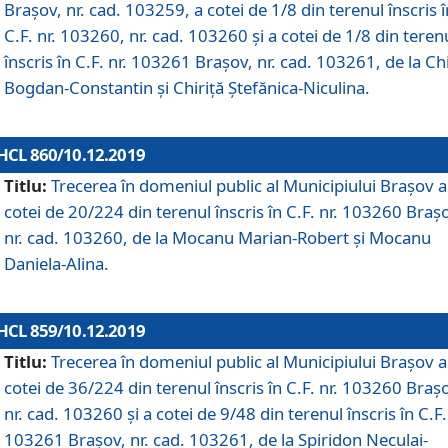
Brașov, nr. cad. 103259, a cotei de 1/8 din terenul înscris î
C.F. nr. 103260, nr. cad. 103260 și a cotei de 1/8 din teren
înscris în C.F. nr. 103261 Brașov, nr. cad. 103261, de la Chi
Bogdan-Constantin și Chiriță Ștefănica-Niculina.
HCL 860/10.12.2019
Titlu:
Trecerea în domeniul public al Municipiului Braşov a
cotei de 20/224 din terenul înscris în C.F. nr. 103260 Braș
nr. cad. 103260, de la Mocanu Marian-Robert și Mocanu
Daniela-Alina.
HCL 859/10.12.2019
Titlu:
Trecerea în domeniul public al Municipiului Braşov a
cotei de 36/224 din terenul înscris în C.F. nr. 103260 Braș
nr. cad. 103260 și a cotei de 9/48 din terenul înscris în C.F.
103261 Brașov, nr. cad. 103261, de la Spiridon Neculai-