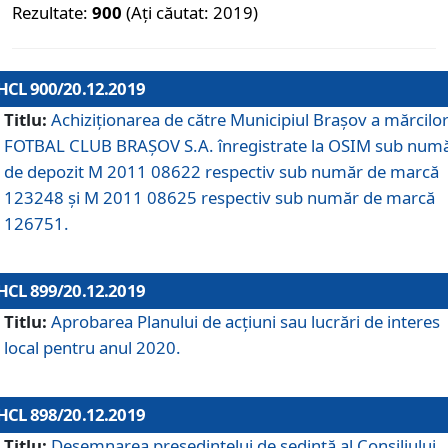
Rezultate:
900
(Ați căutat: 2019)
HCL 900/20.12.2019
Titlu:
Achiziționarea de către Municipiul Brașov a mărcilo
FOTBAL CLUB BRAȘOV S.A. înregistrate la OSIM sub num
de depozit M 2011 08622 respectiv sub număr de marcă
123248 și M 2011 08625 respectiv sub număr de marcă
126751.
HCL 899/20.12.2019
Titlu:
Aprobarea Planului de acţiuni sau lucrări de interes
local pentru anul 2020.
HCL 898/20.12.2019
Titlu:
Desemnarea preşedintelui de şedinţă al Consiliului