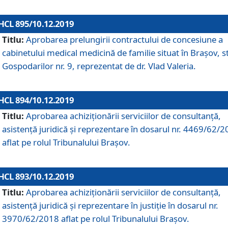
HCL 895/10.12.2019
Titlu:
Aprobarea prelungirii contractului de concesiune a
cabinetului medical medicină de familie situat în Braşov, st
Gospodarilor nr. 9, reprezentat de dr. Vlad Valeria.
HCL 894/10.12.2019
Titlu:
Aprobarea achiziţionării serviciilor de consultanţă,
asistenţă juridică şi reprezentare în dosarul nr. 4469/62/
aflat pe rolul Tribunalului Braşov.
HCL 893/10.12.2019
Titlu:
Aprobarea achiziţionării serviciilor de consultanţă,
asistenţă juridică şi reprezentare în justiţie în dosarul nr.
3970/62/2018 aflat pe rolul Tribunalului Braşov.