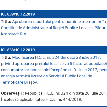
HCL 839/10.12.2019
Titlu:
Aprobarea raportului pentru numirile membrilor în
Consiliul de Administraţie al Regiei Publice Locale a Păduri
Kronstadt R.A.
HCL 838/10.12.2019
Titlu:
Modificarea H.C.L. nr. 324 din data 28 iulie 2017,
privind aprobarea preţului local ce va fi facturat populaţiei
consumatorilor noncasnici începând cu 01 iulie 2017, pen
energia termică livrată de Serviciul Public Local de
Termoficare Braşov.
Observații :
Republică H.C.L. nr. 324 din data 28 iulie 201
Încetează aplicabilitatea H.C.L. nr. 444/2019.