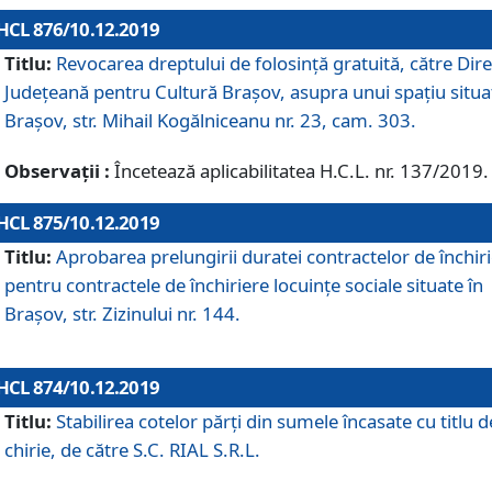
HCL 876/10.12.2019
Titlu:
Revocarea dreptului de folosinţă gratuită, către Dire
Judeţeană pentru Cultură Braşov, asupra unui spaţiu situa
Braşov, str. Mihail Kogălniceanu nr. 23, cam. 303.
Observații :
Încetează aplicabilitatea H.C.L. nr. 137/2019.
HCL 875/10.12.2019
Titlu:
Aprobarea prelungirii duratei contractelor de închir
pentru contractele de închiriere locuinţe sociale situate în
Braşov, str. Zizinului nr. 144.
HCL 874/10.12.2019
Titlu:
Stabilirea cotelor părți din sumele încasate cu titlu d
chirie, de către S.C. RIAL S.R.L.