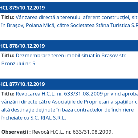
HCL 879/10.12.2019
Titlu:
Vânzarea directă a terenului aferent construcției, si
în Brașov, Poiana Mică, către Societatea Stâna Turistica S.R
HCL 878/10.12.2019
Titlu:
Dezmembrare teren imobil situat în Brașov str.
Bronzului nr. 5.
HCL 877/10.12.2019
Titlu:
Revocarea H.C.L. nr. 633/31.08.2009 privind aprob
vânzării directe către Asociațiile de Proprietari a spațiilor 
altă destinație deținute în baza contractelor de închiriere
încheiate cu S.C. RIAL S.R.L.
Observații :
Revocă H.C.L. nr. 633/31.08.2009.