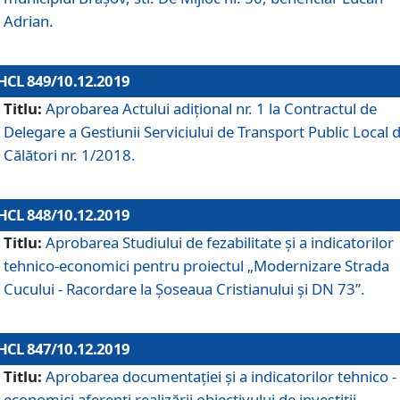
Adrian.
HCL 849/10.12.2019
Titlu:
Aprobarea Actului adiţional nr. 1 la Contractul de
Delegare a Gestiunii Serviciului de Transport Public Local 
Călători nr. 1/2018.
HCL 848/10.12.2019
Titlu:
Aprobarea Studiului de fezabilitate şi a indicatorilor
tehnico-economici pentru proiectul „Modernizare Strada
Cucului - Racordare la Șoseaua Cristianului și DN 73”.
HCL 847/10.12.2019
Titlu:
Aprobarea documentației și a indicatorilor tehnico -
economici aferenți realizării obiectivului de investiții