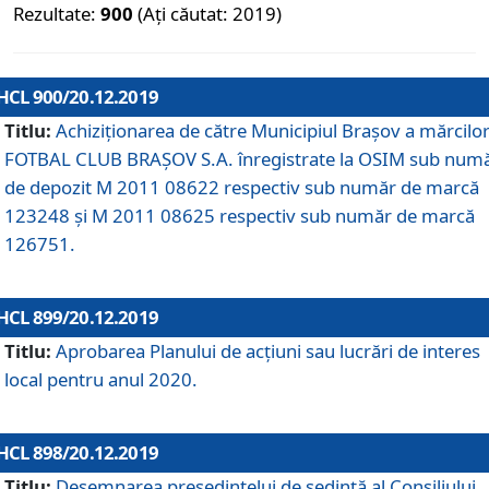
Rezultate:
900
(Ați căutat: 2019)
HCL 900/20.12.2019
Titlu:
Achiziționarea de către Municipiul Brașov a mărcilo
FOTBAL CLUB BRAȘOV S.A. înregistrate la OSIM sub num
de depozit M 2011 08622 respectiv sub număr de marcă
123248 și M 2011 08625 respectiv sub număr de marcă
126751.
HCL 899/20.12.2019
Titlu:
Aprobarea Planului de acţiuni sau lucrări de interes
local pentru anul 2020.
HCL 898/20.12.2019
Titlu:
Desemnarea preşedintelui de şedinţă al Consiliului