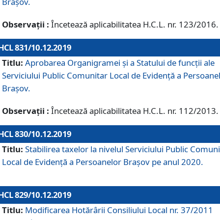
Brașov.
Observații :
Încetează aplicabilitatea H.C.L. nr. 123/2016.
HCL 831/10.12.2019
Titlu:
Aprobarea Organigramei și a Statului de funcții ale
Serviciului Public Comunitar Local de Evidență a Persoane
Brașov.
Observații :
Încetează aplicabilitatea H.C.L. nr. 112/2013.
HCL 830/10.12.2019
Titlu:
Stabilirea taxelor la nivelul Serviciului Public Comun
Local de Evidenţă a Persoanelor Braşov pe anul 2020.
HCL 829/10.12.2019
Titlu:
Modificarea Hotărârii Consiliului Local nr. 37/2011