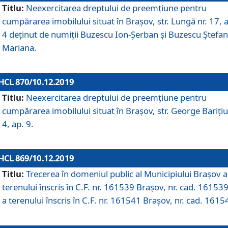
Titlu:
Neexercitarea dreptului de preemţiune pentru
cumpărarea imobilului situat în Braşov, str. Lungă nr. 17, 
4 deţinut de numiţii Buzescu Ion-Şerban și Buzescu Ştefan
Mariana.
HCL 870/10.12.2019
Titlu:
Neexercitarea dreptului de preemţiune pentru
cumpărarea imobilului situat în Braşov, str. George Bariţiu
4, ap. 9.
HCL 869/10.12.2019
Titlu:
Trecerea în domeniul public al Municipiului Braşov a
terenului înscris în C.F. nr. 161539 Brașov, nr. cad. 161539
a terenului înscris în C.F. nr. 161541 Brașov, nr. cad. 1615