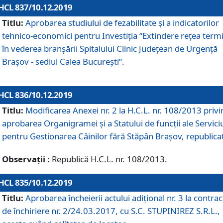
HCL 837/10.12.2019
Titlu:
Aprobarea studiului de fezabilitate și a indicatorilor
tehnico-economici pentru Investiția “Extindere rețea term
în vederea branșării Spitalului Clinic Județean de Urgență
Brașov - sediul Calea București”.
HCL 836/10.12.2019
Titlu:
Modificarea Anexei nr. 2 la H.C.L. nr. 108/2013 priv
aprobarea Organigramei şi a Statului de funcții ale Serviciu
pentru Gestionarea Câinilor fără Stăpân Brașov, republica
Observații :
Republică H.C.L. nr. 108/2013.
HCL 835/10.12.2019
Titlu:
Aprobarea încheierii actului adițional nr. 3 la contrac
de închiriere nr. 2/24.03.2017, cu S.C. STUPINIREZ S.R.L.,