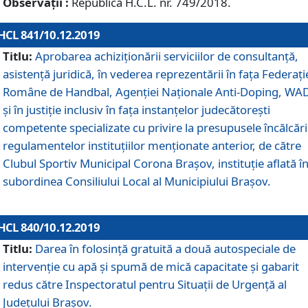
Observații :
Republică H.C.L. nr. 749/2018.
HCL 841/10.12.2019
Titlu:
Aprobarea achiziționării serviciilor de consultanță,
asistență juridică, în vederea reprezentării în fața Federați
Române de Handbal, Agenției Naționale Anti-Doping, WA
și în justiție inclusiv în fața instanțelor judecătorești
competente specializate cu privire la presupusele încălcări
regulamentelor instituțiilor menționate anterior, de către
Clubul Sportiv Municipal Corona Braşov, instituție aflată î
subordinea Consiliului Local al Municipiului Brașov.
HCL 840/10.12.2019
Titlu:
Darea în folosință gratuită a două autospeciale de
intervenție cu apă și spumă de mică capacitate și gabarit
redus către Inspectoratul pentru Situaţii de Urgenţă al
Judeţului Brașov.