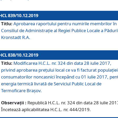
HCL 839/10.12.2019
Titlu:
Aprobarea raportului pentru numirile membrilor în
Consiliul de Administraţie al Regiei Publice Locale a Păduri
Kronstadt R.A.
HCL 838/10.12.2019
Titlu:
Modificarea H.C.L. nr. 324 din data 28 iulie 2017,
privind aprobarea preţului local ce va fi facturat populaţiei
consumatorilor noncasnici începând cu 01 iulie 2017, pen
energia termică livrată de Serviciul Public Local de
Termoficare Braşov.
Observații :
Republică H.C.L. nr. 324 din data 28 iulie 201
Încetează aplicabilitatea H.C.L. nr. 444/2019.