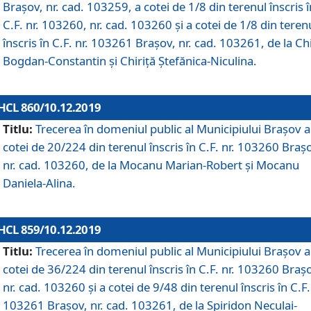
Brașov, nr. cad. 103259, a cotei de 1/8 din terenul înscris î
C.F. nr. 103260, nr. cad. 103260 și a cotei de 1/8 din teren
înscris în C.F. nr. 103261 Brașov, nr. cad. 103261, de la Chi
Bogdan-Constantin și Chiriță Ștefănica-Niculina.
HCL 860/10.12.2019
Titlu:
Trecerea în domeniul public al Municipiului Braşov a
cotei de 20/224 din terenul înscris în C.F. nr. 103260 Braș
nr. cad. 103260, de la Mocanu Marian-Robert și Mocanu
Daniela-Alina.
HCL 859/10.12.2019
Titlu:
Trecerea în domeniul public al Municipiului Braşov a
cotei de 36/224 din terenul înscris în C.F. nr. 103260 Braș
nr. cad. 103260 și a cotei de 9/48 din terenul înscris în C.F.
103261 Brașov, nr. cad. 103261, de la Spiridon Neculai-