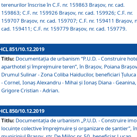
terenurilor înscrise în C.F. nr. 159863 Brașov, nr. cad.
159863; C.F. nr. 159926 Brașov, nr. cad. 159926; C.F. nr.
159707 Brașov, nr. cad. 159707; C.F. nr. 159411 Brașov, n
cad. 159411; C.F. nr. 159779 Brașov, nr. cad. 159779.
HCL 851/10.12.2019
Titlu:
Documentaţia de urbanism “P.U.D. - Construire hote
aparthotel şi împrejmuire teren”, în Braşov, Poiana Braşov
Drumul Sulinar - Zona Coliba Haiducilor, beneficiari Ţuluca
- Cornel, Ionaş Alexandru - Mihai şi Ionaş Diana - Geanina,
Grigore Cristian - Adrian.
HCL 850/10.12.2019
Titlu:
Documentaţia de urbanism „P.U.D. - Construire imo
locuințe colective împrejmuire și organizare de șantier”, î
municipiul Braşov, str. De Mijloc nr. 50, beneficiar Lucan