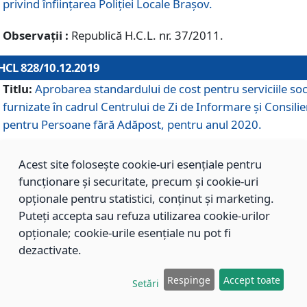
privind înființarea Poliției Locale Brașov.
Observații :
Republică H.C.L. nr. 37/2011.
HCL 828/10.12.2019
Titlu:
Aprobarea standardului de cost pentru serviciile soc
furnizate în cadrul Centrului de Zi de Informare și Consilie
pentru Persoane fără Adăpost, pentru anul 2020.
Acest site folosește cookie-uri esențiale pentru
HCL 827/10.12.2019
funcționare și securitate, precum și cookie-uri
Titlu:
Aprobarea standardului de cost pentru serviciile soc
opționale pentru statistici, conținut și marketing.
furnizate în cadrul Centrului Rezidențial pentru Persoane 
Puteți accepta sau refuza utilizarea cookie-urilor
Adăpost, pentru anul 2020.
opționale; cookie-urile esențiale nu pot fi
dezactivate.
HCL 826/10.12.2019
Respinge
Accept toate
Setări
Titlu:
Aprobarea standardului de cost pentru serviciile soc