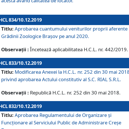
acesta având calitatea de locator.
HCL 834/10.12.2019
Titlu:
Aprobarea cuantumului veniturilor proprii aferente
Grădinii Zoologice Braşov pe anul 2020.
Observații :
Încetează aplicabilitatea H.C.L. nr. 442/2019.
HCL 833/10.12.2019
Titlu:
Modificarea Anexei la H.C.L. nr. 252 din 30 mai 201
privind aprobarea Actului constitutiv al S.C. RIAL S.R.L.
Observații :
Republică H.C.L. nr. 252 din 30 mai 2018.
HCL 832/10.12.2019
Titlu:
Aprobarea Regulamentului de Organizare și
Funcționare al Serviciului Public de Administrare Creșe