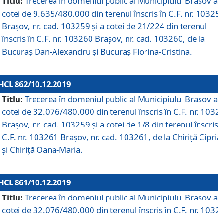
Titlu:
Trecerea în domeniul public al Municipiului Braşov a
cotei de 9.635/480.000 din terenul înscris în C.F. nr. 1032
Brașov, nr. cad. 103259 și a cotei de 21/224 din terenul
înscris în C.F. nr. 103260 Brașov, nr. cad. 103260, de la
Bucuraș Dan-Alexandru și Bucuraș Florina-Cristina.
HCL 862/10.12.2019
Titlu:
Trecerea în domeniul public al Municipiului Braşov a
cotei de 32.076/480.000 din terenul înscris în C.F. nr. 10
Brașov, nr. cad. 103259 și a cotei de 1/8 din terenul înscris
C.F. nr. 103261 Brașov, nr. cad. 103261, de la Chiriță Cipr
și Chiriță Oana-Maria.
HCL 861/10.12.2019
Titlu:
Trecerea în domeniul public al Municipiului Braşov a
cotei de 32.076/480.000 din terenul înscris în C.F. nr. 10