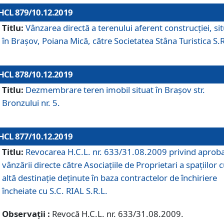
HCL 879/10.12.2019
Titlu:
Vânzarea directă a terenului aferent construcției, si
în Brașov, Poiana Mică, către Societatea Stâna Turistica S.R
HCL 878/10.12.2019
Titlu:
Dezmembrare teren imobil situat în Brașov str.
Bronzului nr. 5.
HCL 877/10.12.2019
Titlu:
Revocarea H.C.L. nr. 633/31.08.2009 privind aprob
vânzării directe către Asociațiile de Proprietari a spațiilor 
altă destinație deținute în baza contractelor de închiriere
încheiate cu S.C. RIAL S.R.L.
Observații :
Revocă H.C.L. nr. 633/31.08.2009.