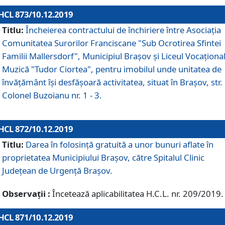
HCL 873/10.12.2019
Titlu:
Încheierea contractului de închiriere între Asociația
Comunitatea Surorilor Franciscane "Sub Ocrotirea Sfintei
Familii Mallersdorf", Municipiul Braşov şi Liceul Vocaționa
Muzică "Tudor Ciortea", pentru imobilul unde unitatea de
învățământ îşi desfăşoară activitatea, situat în Braşov, str.
Colonel Buzoianu nr. 1 - 3.
HCL 872/10.12.2019
Titlu:
Darea în folosinţă gratuită a unor bunuri aflate în
proprietatea Municipiului Braşov, către Spitalul Clinic
Judeţean de Urgenţă Braşov.
Observații :
Încetează aplicabilitatea H.C.L. nr. 209/2019.
HCL 871/10.12.2019