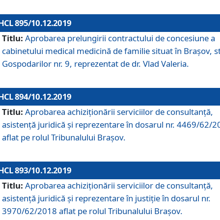
HCL 895/10.12.2019
Titlu:
Aprobarea prelungirii contractului de concesiune a
cabinetului medical medicină de familie situat în Braşov, st
Gospodarilor nr. 9, reprezentat de dr. Vlad Valeria.
HCL 894/10.12.2019
Titlu:
Aprobarea achiziţionării serviciilor de consultanţă,
asistenţă juridică şi reprezentare în dosarul nr. 4469/62/
aflat pe rolul Tribunalului Braşov.
HCL 893/10.12.2019
Titlu:
Aprobarea achiziţionării serviciilor de consultanţă,
asistenţă juridică şi reprezentare în justiţie în dosarul nr.
3970/62/2018 aflat pe rolul Tribunalului Braşov.