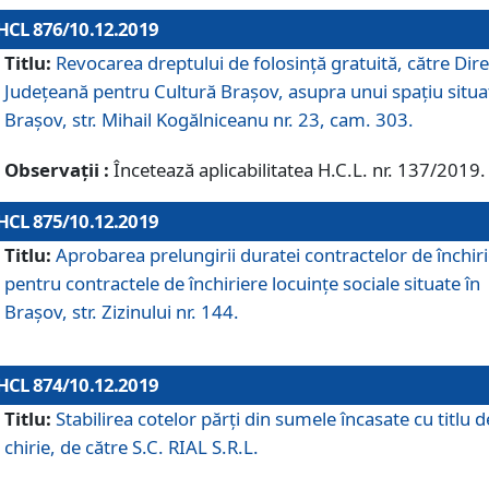
HCL 876/10.12.2019
Titlu:
Revocarea dreptului de folosinţă gratuită, către Dire
Judeţeană pentru Cultură Braşov, asupra unui spaţiu situa
Braşov, str. Mihail Kogălniceanu nr. 23, cam. 303.
Observații :
Încetează aplicabilitatea H.C.L. nr. 137/2019.
HCL 875/10.12.2019
Titlu:
Aprobarea prelungirii duratei contractelor de închir
pentru contractele de închiriere locuinţe sociale situate în
Braşov, str. Zizinului nr. 144.
HCL 874/10.12.2019
Titlu:
Stabilirea cotelor părți din sumele încasate cu titlu d
chirie, de către S.C. RIAL S.R.L.