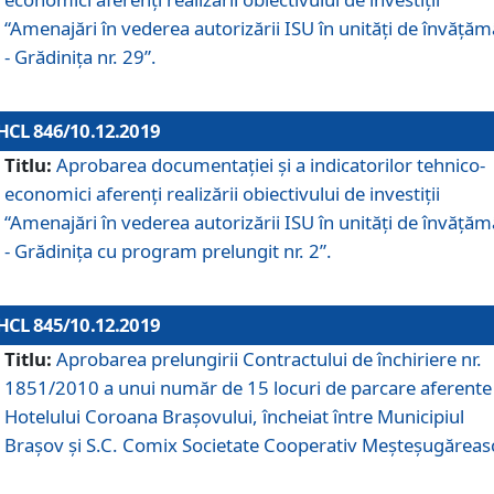
“Amenajări în vederea autorizării ISU în unități de învăță
- Grădinița nr. 29”.
HCL 846/10.12.2019
Titlu:
Aprobarea documentației și a indicatorilor tehnico-
economici aferenți realizării obiectivului de investiții
“Amenajări în vederea autorizării ISU în unități de învăță
- Grădinița cu program prelungit nr. 2”.
HCL 845/10.12.2019
Titlu:
Aprobarea prelungirii Contractului de închiriere nr.
1851/2010 a unui număr de 15 locuri de parcare aferente
Hotelului Coroana Brașovului, încheiat între Municipiul
Braşov şi S.C. Comix Societate Cooperativ Meşteşugăreas