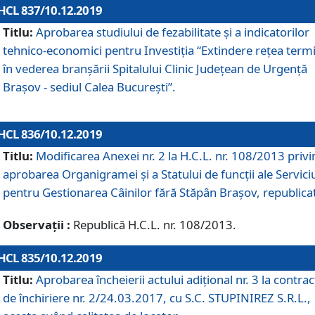
HCL 837/10.12.2019
Titlu:
Aprobarea studiului de fezabilitate și a indicatorilor
tehnico-economici pentru Investiția “Extindere rețea term
în vederea branșării Spitalului Clinic Județean de Urgență
Brașov - sediul Calea București”.
HCL 836/10.12.2019
Titlu:
Modificarea Anexei nr. 2 la H.C.L. nr. 108/2013 priv
aprobarea Organigramei şi a Statului de funcții ale Serviciu
pentru Gestionarea Câinilor fără Stăpân Brașov, republica
Observații :
Republică H.C.L. nr. 108/2013.
HCL 835/10.12.2019
Titlu:
Aprobarea încheierii actului adițional nr. 3 la contrac
de închiriere nr. 2/24.03.2017, cu S.C. STUPINIREZ S.R.L.,