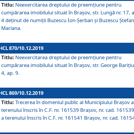
Titlu:
Neexercitarea dreptului de preemţiune pentru
cumpărarea imobilului situat în Braşov, str. Lungă nr. 17, 
4 deţinut de numiţii Buzescu Ion-Şerban și Buzescu Ştefan
Mariana.
HCL 870/10.12.2019
Titlu:
Neexercitarea dreptului de preemţiune pentru
cumpărarea imobilului situat în Braşov, str. George Bariţiu
4, ap. 9.
HCL 869/10.12.2019
Titlu:
Trecerea în domeniul public al Municipiului Braşov a
terenului înscris în C.F. nr. 161539 Brașov, nr. cad. 161539
a terenului înscris în C.F. nr. 161541 Brașov, nr. cad. 1615