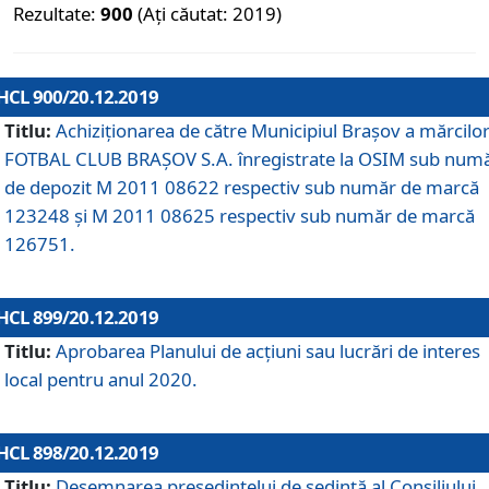
Rezultate:
900
(Ați căutat: 2019)
HCL 900/20.12.2019
Titlu:
Achiziționarea de către Municipiul Brașov a mărcilo
FOTBAL CLUB BRAȘOV S.A. înregistrate la OSIM sub num
de depozit M 2011 08622 respectiv sub număr de marcă
123248 și M 2011 08625 respectiv sub număr de marcă
126751.
HCL 899/20.12.2019
Titlu:
Aprobarea Planului de acţiuni sau lucrări de interes
local pentru anul 2020.
HCL 898/20.12.2019
Titlu:
Desemnarea preşedintelui de şedinţă al Consiliului