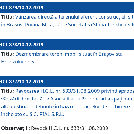
HCL 879/10.12.2019
Titlu:
Vânzarea directă a terenului aferent construcției, si
în Brașov, Poiana Mică, către Societatea Stâna Turistica S.R
HCL 878/10.12.2019
Titlu:
Dezmembrare teren imobil situat în Brașov str.
Bronzului nr. 5.
HCL 877/10.12.2019
Titlu:
Revocarea H.C.L. nr. 633/31.08.2009 privind aprob
vânzării directe către Asociațiile de Proprietari a spațiilor 
altă destinație deținute în baza contractelor de închiriere
încheiate cu S.C. RIAL S.R.L.
Observații :
Revocă H.C.L. nr. 633/31.08.2009.