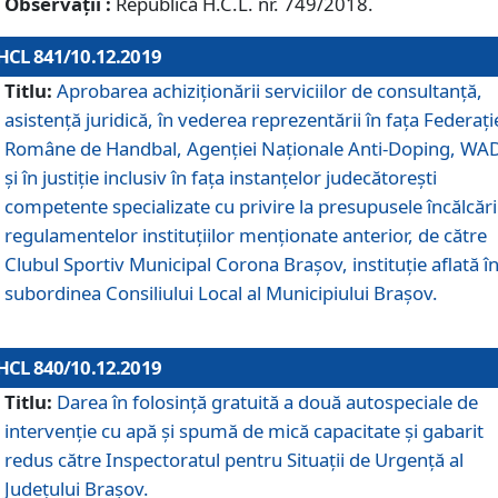
Observații :
Republică H.C.L. nr. 749/2018.
HCL 841/10.12.2019
Titlu:
Aprobarea achiziționării serviciilor de consultanță,
asistență juridică, în vederea reprezentării în fața Federați
Române de Handbal, Agenției Naționale Anti-Doping, WA
și în justiție inclusiv în fața instanțelor judecătorești
competente specializate cu privire la presupusele încălcări
regulamentelor instituțiilor menționate anterior, de către
Clubul Sportiv Municipal Corona Braşov, instituție aflată î
subordinea Consiliului Local al Municipiului Brașov.
HCL 840/10.12.2019
Titlu:
Darea în folosință gratuită a două autospeciale de
intervenție cu apă și spumă de mică capacitate și gabarit
redus către Inspectoratul pentru Situaţii de Urgenţă al
Judeţului Brașov.