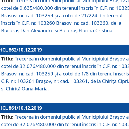
Titlu:
Trecerea în domeniul public al Municipiului Braşov a
cotei de 9.635/480.000 din terenul înscris în C.F. nr. 1032
Brașov, nr. cad. 103259 și a cotei de 21/224 din terenul
înscris în C.F. nr. 103260 Brașov, nr. cad. 103260, de la
Bucuraș Dan-Alexandru și Bucuraș Florina-Cristina.
HCL 862/10.12.2019
Titlu:
Trecerea în domeniul public al Municipiului Braşov a
cotei de 32.076/480.000 din terenul înscris în C.F. nr. 10
Brașov, nr. cad. 103259 și a cotei de 1/8 din terenul înscris
C.F. nr. 103261 Brașov, nr. cad. 103261, de la Chiriță Cipr
și Chiriță Oana-Maria.
HCL 861/10.12.2019
Titlu:
Trecerea în domeniul public al Municipiului Braşov a
cotei de 32.076/480.000 din terenul înscris în C.F. nr. 10