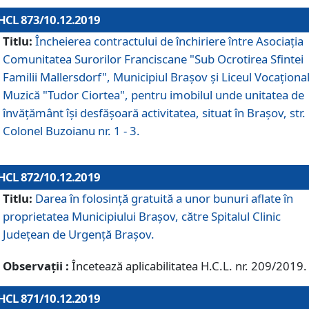
HCL 873/10.12.2019
Titlu:
Încheierea contractului de închiriere între Asociația
Comunitatea Surorilor Franciscane "Sub Ocrotirea Sfintei
Familii Mallersdorf", Municipiul Braşov şi Liceul Vocaționa
Muzică "Tudor Ciortea", pentru imobilul unde unitatea de
învățământ îşi desfăşoară activitatea, situat în Braşov, str.
Colonel Buzoianu nr. 1 - 3.
HCL 872/10.12.2019
Titlu:
Darea în folosinţă gratuită a unor bunuri aflate în
proprietatea Municipiului Braşov, către Spitalul Clinic
Judeţean de Urgenţă Braşov.
Observații :
Încetează aplicabilitatea H.C.L. nr. 209/2019.
HCL 871/10.12.2019