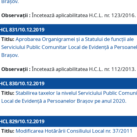
Brașov.
Observații :
Încetează aplicabilitatea H.C.L. nr. 123/2016.
HCL 831/10.12.2019
Titlu:
Aprobarea Organigramei și a Statului de funcții ale
Serviciului Public Comunitar Local de Evidență a Persoane
Brașov.
Observații :
Încetează aplicabilitatea H.C.L. nr. 112/2013.
HCL 830/10.12.2019
Titlu:
Stabilirea taxelor la nivelul Serviciului Public Comun
Local de Evidenţă a Persoanelor Braşov pe anul 2020.
HCL 829/10.12.2019
Titlu:
Modificarea Hotărârii Consiliului Local nr. 37/2011