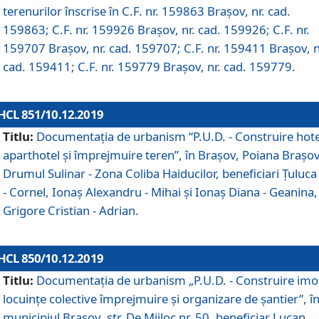
terenurilor înscrise în C.F. nr. 159863 Brașov, nr. cad.
159863; C.F. nr. 159926 Brașov, nr. cad. 159926; C.F. nr.
159707 Brașov, nr. cad. 159707; C.F. nr. 159411 Brașov, n
cad. 159411; C.F. nr. 159779 Brașov, nr. cad. 159779.
HCL 851/10.12.2019
Titlu:
Documentaţia de urbanism “P.U.D. - Construire hote
aparthotel şi împrejmuire teren”, în Braşov, Poiana Braşov
Drumul Sulinar - Zona Coliba Haiducilor, beneficiari Ţuluca
- Cornel, Ionaş Alexandru - Mihai şi Ionaş Diana - Geanina,
Grigore Cristian - Adrian.
HCL 850/10.12.2019
Titlu:
Documentaţia de urbanism „P.U.D. - Construire imo
locuințe colective împrejmuire și organizare de șantier”, î
municipiul Braşov, str. De Mijloc nr. 50, beneficiar Lucan