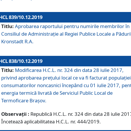
HCL 839/10.12.2019
Titlu:
Aprobarea raportului pentru numirile membrilor în
Consiliul de Administraţie al Regiei Publice Locale a Păduri
Kronstadt R.A.
HCL 838/10.12.2019
Titlu:
Modificarea H.C.L. nr. 324 din data 28 iulie 2017,
privind aprobarea preţului local ce va fi facturat populaţiei
consumatorilor noncasnici începând cu 01 iulie 2017, pen
energia termică livrată de Serviciul Public Local de
Termoficare Braşov.
Observații :
Republică H.C.L. nr. 324 din data 28 iulie 201
Încetează aplicabilitatea H.C.L. nr. 444/2019.