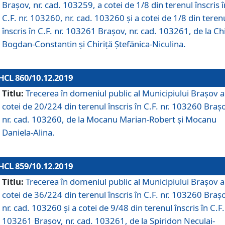
Brașov, nr. cad. 103259, a cotei de 1/8 din terenul înscris î
C.F. nr. 103260, nr. cad. 103260 și a cotei de 1/8 din teren
înscris în C.F. nr. 103261 Brașov, nr. cad. 103261, de la Chi
Bogdan-Constantin și Chiriță Ștefănica-Niculina.
HCL 860/10.12.2019
Titlu:
Trecerea în domeniul public al Municipiului Braşov a
cotei de 20/224 din terenul înscris în C.F. nr. 103260 Braș
nr. cad. 103260, de la Mocanu Marian-Robert și Mocanu
Daniela-Alina.
HCL 859/10.12.2019
Titlu:
Trecerea în domeniul public al Municipiului Braşov a
cotei de 36/224 din terenul înscris în C.F. nr. 103260 Braș
nr. cad. 103260 și a cotei de 9/48 din terenul înscris în C.F.
103261 Brașov, nr. cad. 103261, de la Spiridon Neculai-