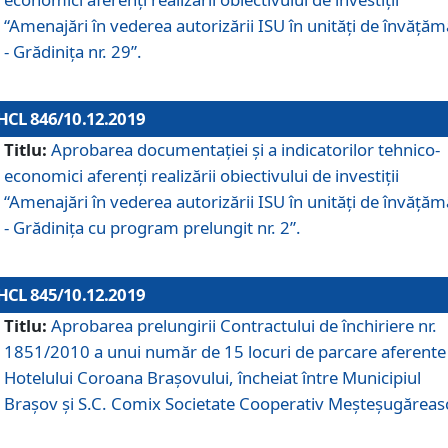
“Amenajări în vederea autorizării ISU în unități de învăță
- Grădinița nr. 29”.
HCL 846/10.12.2019
Titlu:
Aprobarea documentației și a indicatorilor tehnico-
economici aferenți realizării obiectivului de investiții
“Amenajări în vederea autorizării ISU în unități de învăță
- Grădinița cu program prelungit nr. 2”.
HCL 845/10.12.2019
Titlu:
Aprobarea prelungirii Contractului de închiriere nr.
1851/2010 a unui număr de 15 locuri de parcare aferente
Hotelului Coroana Brașovului, încheiat între Municipiul
Braşov şi S.C. Comix Societate Cooperativ Meşteşugăreas