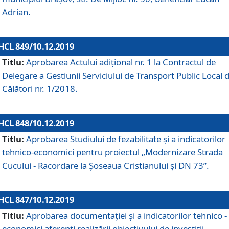
Adrian.
HCL 849/10.12.2019
Titlu:
Aprobarea Actului adiţional nr. 1 la Contractul de
Delegare a Gestiunii Serviciului de Transport Public Local 
Călători nr. 1/2018.
HCL 848/10.12.2019
Titlu:
Aprobarea Studiului de fezabilitate şi a indicatorilor
tehnico-economici pentru proiectul „Modernizare Strada
Cucului - Racordare la Șoseaua Cristianului și DN 73”.
HCL 847/10.12.2019
Titlu:
Aprobarea documentației și a indicatorilor tehnico -
economici aferenți realizării obiectivului de investiții