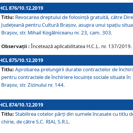
HCL 876/10.12.2019
Titlu:
Revocarea dreptului de folosinţă gratuită, către Dire
Judeţeană pentru Cultură Braşov, asupra unui spaţiu situa
Braşov, str. Mihail Kogălniceanu nr. 23, cam. 303.
Observații :
Încetează aplicabilitatea H.C.L. nr. 137/2019.
HCL 875/10.12.2019
Titlu:
Aprobarea prelungirii duratei contractelor de închir
pentru contractele de închiriere locuinţe sociale situate în
Braşov, str. Zizinului nr. 144.
HCL 874/10.12.2019
Titlu:
Stabilirea cotelor părți din sumele încasate cu titlu d
chirie, de către S.C. RIAL S.R.L.