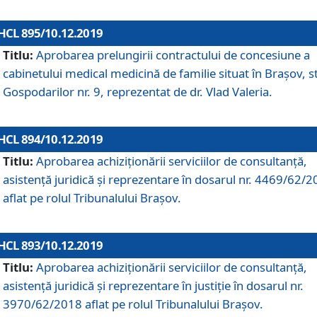
HCL 895/10.12.2019
Titlu:
Aprobarea prelungirii contractului de concesiune a
cabinetului medical medicină de familie situat în Braşov, st
Gospodarilor nr. 9, reprezentat de dr. Vlad Valeria.
HCL 894/10.12.2019
Titlu:
Aprobarea achiziţionării serviciilor de consultanţă,
asistenţă juridică şi reprezentare în dosarul nr. 4469/62/
aflat pe rolul Tribunalului Braşov.
HCL 893/10.12.2019
Titlu:
Aprobarea achiziţionării serviciilor de consultanţă,
asistenţă juridică şi reprezentare în justiţie în dosarul nr.
3970/62/2018 aflat pe rolul Tribunalului Braşov.