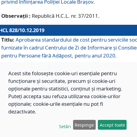
privind înființarea Poliției Locale Brașov.
Observații :
Republică H.C.L. nr. 37/2011.
HCL 828/10.12.2019
Titlu:
Aprobarea standardului de cost pentru serviciile soc
furnizate în cadrul Centrului de Zi de Informare și Consilie
pentru Persoane fără Adăpost, pentru anul 2020.
Acest site folosește cookie-uri esențiale pentru
HCL 827/10.12.2019
funcționare și securitate, precum și cookie-uri
Titlu:
Aprobarea standardului de cost pentru serviciile soc
opționale pentru statistici, conținut și marketing.
furnizate în cadrul Centrului Rezidențial pentru Persoane 
Puteți accepta sau refuza utilizarea cookie-urilor
Adăpost, pentru anul 2020.
opționale; cookie-urile esențiale nu pot fi
dezactivate.
HCL 826/10.12.2019
Respinge
Accept toate
Setări
Titlu:
Aprobarea standardului de cost pentru serviciile soc