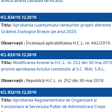
acesta având calitatea de locator.
HCL 834/10.12.2019
Titlu:
Aprobarea cuantumului veniturilor proprii aferente
Grădinii Zoologice Braşov pe anul 2020.
Observații :
Încetează aplicabilitatea H.C.L. nr. 442/2019.
HCL 833/10.12.2019
Titlu:
Modificarea Anexei la H.C.L. nr. 252 din 30 mai 201
privind aprobarea Actului constitutiv al S.C. RIAL S.R.L.
Observații :
Republică H.C.L. nr. 252 din 30 mai 2018.
HCL 832/10.12.2019
Titlu:
Aprobarea Regulamentului de Organizare și
Funcționare al Serviciului Public de Administrare Creșe