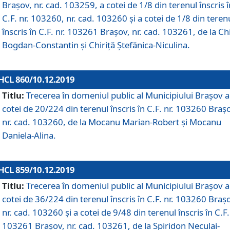
Brașov, nr. cad. 103259, a cotei de 1/8 din terenul înscris î
C.F. nr. 103260, nr. cad. 103260 și a cotei de 1/8 din teren
înscris în C.F. nr. 103261 Brașov, nr. cad. 103261, de la Chi
Bogdan-Constantin și Chiriță Ștefănica-Niculina.
HCL 860/10.12.2019
Titlu:
Trecerea în domeniul public al Municipiului Braşov a
cotei de 20/224 din terenul înscris în C.F. nr. 103260 Braș
nr. cad. 103260, de la Mocanu Marian-Robert și Mocanu
Daniela-Alina.
HCL 859/10.12.2019
Titlu:
Trecerea în domeniul public al Municipiului Braşov a
cotei de 36/224 din terenul înscris în C.F. nr. 103260 Braș
nr. cad. 103260 și a cotei de 9/48 din terenul înscris în C.F.
103261 Brașov, nr. cad. 103261, de la Spiridon Neculai-