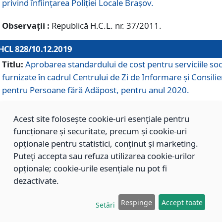
privind înființarea Poliției Locale Brașov.
Observații :
Republică H.C.L. nr. 37/2011.
HCL 828/10.12.2019
Titlu:
Aprobarea standardului de cost pentru serviciile soc
furnizate în cadrul Centrului de Zi de Informare și Consilie
pentru Persoane fără Adăpost, pentru anul 2020.
Acest site folosește cookie-uri esențiale pentru
HCL 827/10.12.2019
funcționare și securitate, precum și cookie-uri
Titlu:
Aprobarea standardului de cost pentru serviciile soc
opționale pentru statistici, conținut și marketing.
furnizate în cadrul Centrului Rezidențial pentru Persoane 
Puteți accepta sau refuza utilizarea cookie-urilor
Adăpost, pentru anul 2020.
opționale; cookie-urile esențiale nu pot fi
dezactivate.
HCL 826/10.12.2019
Respinge
Accept toate
Setări
Titlu:
Aprobarea standardului de cost pentru serviciile soc