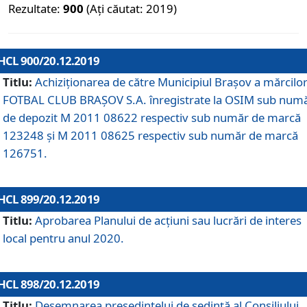
Rezultate:
900
(Ați căutat: 2019)
HCL 900/20.12.2019
Titlu:
Achiziționarea de către Municipiul Brașov a mărcilo
FOTBAL CLUB BRAȘOV S.A. înregistrate la OSIM sub num
de depozit M 2011 08622 respectiv sub număr de marcă
123248 și M 2011 08625 respectiv sub număr de marcă
126751.
HCL 899/20.12.2019
Titlu:
Aprobarea Planului de acţiuni sau lucrări de interes
local pentru anul 2020.
HCL 898/20.12.2019
Titlu:
Desemnarea preşedintelui de şedinţă al Consiliului