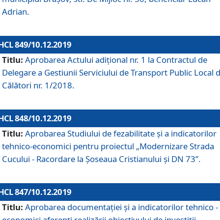
Adrian.
HCL 849/10.12.2019
Titlu:
Aprobarea Actului adiţional nr. 1 la Contractul de
Delegare a Gestiunii Serviciului de Transport Public Local 
Călători nr. 1/2018.
HCL 848/10.12.2019
Titlu:
Aprobarea Studiului de fezabilitate şi a indicatorilor
tehnico-economici pentru proiectul „Modernizare Strada
Cucului - Racordare la Șoseaua Cristianului și DN 73”.
HCL 847/10.12.2019
Titlu:
Aprobarea documentației și a indicatorilor tehnico -
economici aferenți realizării obiectivului de investiții