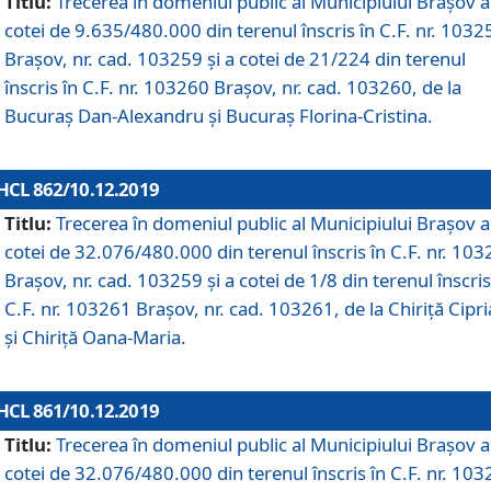
Titlu:
Trecerea în domeniul public al Municipiului Braşov a
cotei de 9.635/480.000 din terenul înscris în C.F. nr. 1032
Brașov, nr. cad. 103259 și a cotei de 21/224 din terenul
înscris în C.F. nr. 103260 Brașov, nr. cad. 103260, de la
Bucuraș Dan-Alexandru și Bucuraș Florina-Cristina.
HCL 862/10.12.2019
Titlu:
Trecerea în domeniul public al Municipiului Braşov a
cotei de 32.076/480.000 din terenul înscris în C.F. nr. 10
Brașov, nr. cad. 103259 și a cotei de 1/8 din terenul înscris
C.F. nr. 103261 Brașov, nr. cad. 103261, de la Chiriță Cipr
și Chiriță Oana-Maria.
HCL 861/10.12.2019
Titlu:
Trecerea în domeniul public al Municipiului Braşov a
cotei de 32.076/480.000 din terenul înscris în C.F. nr. 10