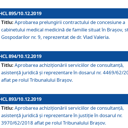
HCL 895/10.12.2019
Titlu:
Aprobarea prelungirii contractului de concesiune a
cabinetului medical medicină de familie situat în Braşov, st
Gospodarilor nr. 9, reprezentat de dr. Vlad Valeria.
HCL 894/10.12.2019
Titlu:
Aprobarea achiziţionării serviciilor de consultanţă,
asistenţă juridică şi reprezentare în dosarul nr. 4469/62/
aflat pe rolul Tribunalului Braşov.
HCL 893/10.12.2019
Titlu:
Aprobarea achiziţionării serviciilor de consultanţă,
asistenţă juridică şi reprezentare în justiţie în dosarul nr.
3970/62/2018 aflat pe rolul Tribunalului Braşov.