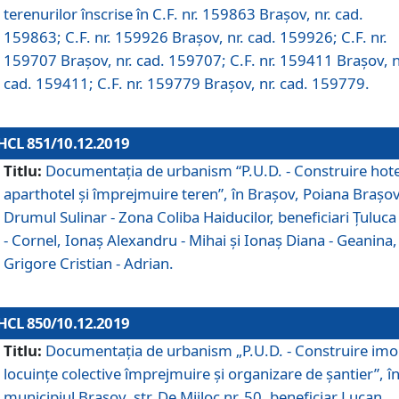
terenurilor înscrise în C.F. nr. 159863 Brașov, nr. cad.
159863; C.F. nr. 159926 Brașov, nr. cad. 159926; C.F. nr.
159707 Brașov, nr. cad. 159707; C.F. nr. 159411 Brașov, n
cad. 159411; C.F. nr. 159779 Brașov, nr. cad. 159779.
HCL 851/10.12.2019
Titlu:
Documentaţia de urbanism “P.U.D. - Construire hote
aparthotel şi împrejmuire teren”, în Braşov, Poiana Braşov
Drumul Sulinar - Zona Coliba Haiducilor, beneficiari Ţuluca
- Cornel, Ionaş Alexandru - Mihai şi Ionaş Diana - Geanina,
Grigore Cristian - Adrian.
HCL 850/10.12.2019
Titlu:
Documentaţia de urbanism „P.U.D. - Construire imo
locuințe colective împrejmuire și organizare de șantier”, î
municipiul Braşov, str. De Mijloc nr. 50, beneficiar Lucan