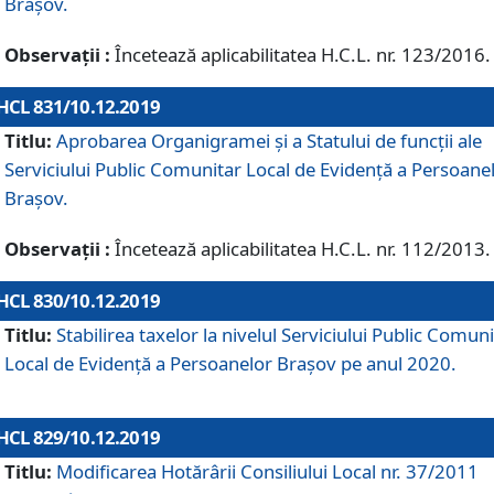
Brașov.
Observații :
Încetează aplicabilitatea H.C.L. nr. 123/2016.
HCL 831/10.12.2019
Titlu:
Aprobarea Organigramei și a Statului de funcții ale
Serviciului Public Comunitar Local de Evidență a Persoane
Brașov.
Observații :
Încetează aplicabilitatea H.C.L. nr. 112/2013.
HCL 830/10.12.2019
Titlu:
Stabilirea taxelor la nivelul Serviciului Public Comun
Local de Evidenţă a Persoanelor Braşov pe anul 2020.
HCL 829/10.12.2019
Titlu:
Modificarea Hotărârii Consiliului Local nr. 37/2011