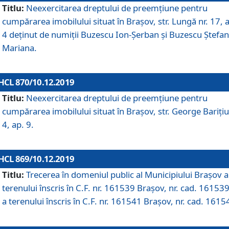
Titlu:
Neexercitarea dreptului de preemţiune pentru
cumpărarea imobilului situat în Braşov, str. Lungă nr. 17, 
4 deţinut de numiţii Buzescu Ion-Şerban și Buzescu Ştefan
Mariana.
HCL 870/10.12.2019
Titlu:
Neexercitarea dreptului de preemţiune pentru
cumpărarea imobilului situat în Braşov, str. George Bariţiu
4, ap. 9.
HCL 869/10.12.2019
Titlu:
Trecerea în domeniul public al Municipiului Braşov a
terenului înscris în C.F. nr. 161539 Brașov, nr. cad. 161539
a terenului înscris în C.F. nr. 161541 Brașov, nr. cad. 1615