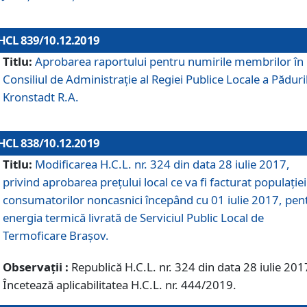
HCL 839/10.12.2019
Titlu:
Aprobarea raportului pentru numirile membrilor în
Consiliul de Administraţie al Regiei Publice Locale a Păduri
Kronstadt R.A.
HCL 838/10.12.2019
Titlu:
Modificarea H.C.L. nr. 324 din data 28 iulie 2017,
privind aprobarea preţului local ce va fi facturat populaţiei
consumatorilor noncasnici începând cu 01 iulie 2017, pen
energia termică livrată de Serviciul Public Local de
Termoficare Braşov.
Observații :
Republică H.C.L. nr. 324 din data 28 iulie 201
Încetează aplicabilitatea H.C.L. nr. 444/2019.