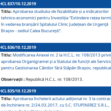
HCL 837/10.12.2019
Titlu:
Aprobarea studiului de fezabilitate și a indicatorilor
tehnico-economici pentru Investiția “Extindere rețea term
în vederea branșării Spitalului Clinic Județean de Urgență
Brașov - sediul Calea București”.
HCL 836/10.12.2019
Titlu:
Modificarea Anexei nr. 2 la H.C.L. nr. 108/2013 priv
aprobarea Organigramei şi a Statului de funcții ale Serviciu
pentru Gestionarea Câinilor fără Stăpân Brașov, republica
Observații :
Republică H.C.L. nr. 108/2013.
HCL 835/10.12.2019
Titlu:
Aprobarea încheierii actului adițional nr. 3 la contrac
de închiriere nr. 2/24.03.2017, cu S.C. STUPINIREZ S.R.L.,