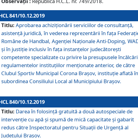
Observații :
Republică H.C.L. nr. 749/2018.
HCL 841/10.12.2019
Titlu:
Aprobarea achiziționării serviciilor de consultanță,
asistență juridică, în vederea reprezentării în fața Federați
Române de Handbal, Agenției Naționale Anti-Doping, WA
și în justiție inclusiv în fața instanțelor judecătorești
competente specializate cu privire la presupusele încălcări
regulamentelor instituțiilor menționate anterior, de către
Clubul Sportiv Municipal Corona Braşov, instituție aflată î
subordinea Consiliului Local al Municipiului Brașov.
HCL 840/10.12.2019
Titlu:
Darea în folosință gratuită a două autospeciale de
intervenție cu apă și spumă de mică capacitate și gabarit
redus către Inspectoratul pentru Situaţii de Urgenţă al
Judeţului Brașov.