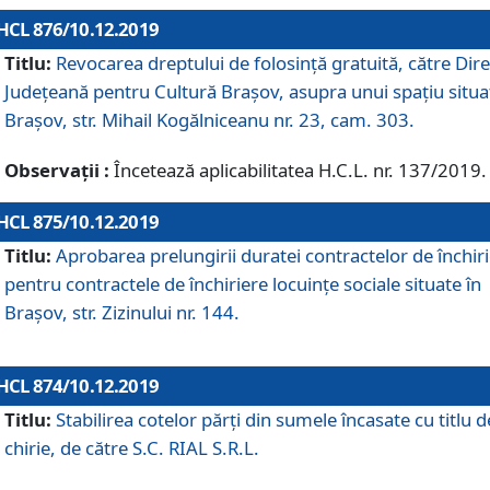
HCL 876/10.12.2019
Titlu:
Revocarea dreptului de folosinţă gratuită, către Dire
Judeţeană pentru Cultură Braşov, asupra unui spaţiu situa
Braşov, str. Mihail Kogălniceanu nr. 23, cam. 303.
Observații :
Încetează aplicabilitatea H.C.L. nr. 137/2019.
HCL 875/10.12.2019
Titlu:
Aprobarea prelungirii duratei contractelor de închir
pentru contractele de închiriere locuinţe sociale situate în
Braşov, str. Zizinului nr. 144.
HCL 874/10.12.2019
Titlu:
Stabilirea cotelor părți din sumele încasate cu titlu d
chirie, de către S.C. RIAL S.R.L.