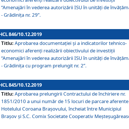
“Amenajări în vederea autorizării ISU în unități de învăță
- Grădinița nr. 29”.
HCL 846/10.12.2019
Titlu:
Aprobarea documentației și a indicatorilor tehnico-
economici aferenți realizării obiectivului de investiții
“Amenajări în vederea autorizării ISU în unități de învăță
- Grădinița cu program prelungit nr. 2”.
HCL 845/10.12.2019
Titlu:
Aprobarea prelungirii Contractului de închiriere nr.
1851/2010 a unui număr de 15 locuri de parcare aferente
Hotelului Coroana Brașovului, încheiat între Municipiul
Braşov şi S.C. Comix Societate Cooperativ Meşteşugăreas