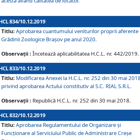
acesta având calitatea de locator.
HCL 834/10.12.2019
Titlu:
Aprobarea cuantumului veniturilor proprii aferente
Grădinii Zoologice Braşov pe anul 2020.
Observații :
Încetează aplicabilitatea H.C.L. nr. 442/2019.
HCL 833/10.12.2019
Titlu:
Modificarea Anexei la H.C.L. nr. 252 din 30 mai 201
privind aprobarea Actului constitutiv al S.C. RIAL S.R.L.
Observații :
Republică H.C.L. nr. 252 din 30 mai 2018.
HCL 832/10.12.2019
Titlu:
Aprobarea Regulamentului de Organizare și
Funcționare al Serviciului Public de Administrare Creșe