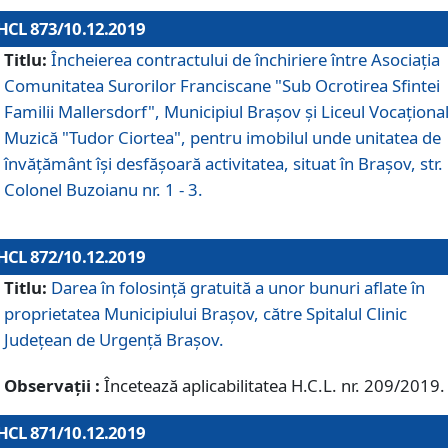
HCL 873/10.12.2019
Titlu:
Încheierea contractului de închiriere între Asociația
Comunitatea Surorilor Franciscane "Sub Ocrotirea Sfintei
Familii Mallersdorf", Municipiul Braşov şi Liceul Vocaționa
Muzică "Tudor Ciortea", pentru imobilul unde unitatea de
învățământ îşi desfăşoară activitatea, situat în Braşov, str.
Colonel Buzoianu nr. 1 - 3.
HCL 872/10.12.2019
Titlu:
Darea în folosinţă gratuită a unor bunuri aflate în
proprietatea Municipiului Braşov, către Spitalul Clinic
Judeţean de Urgenţă Braşov.
Observații :
Încetează aplicabilitatea H.C.L. nr. 209/2019.
HCL 871/10.12.2019