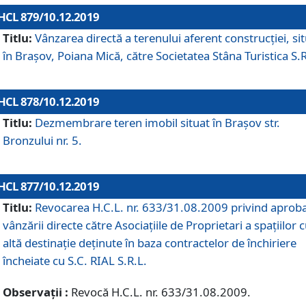
HCL 879/10.12.2019
Titlu:
Vânzarea directă a terenului aferent construcției, si
în Brașov, Poiana Mică, către Societatea Stâna Turistica S.R
HCL 878/10.12.2019
Titlu:
Dezmembrare teren imobil situat în Brașov str.
Bronzului nr. 5.
HCL 877/10.12.2019
Titlu:
Revocarea H.C.L. nr. 633/31.08.2009 privind aprob
vânzării directe către Asociațiile de Proprietari a spațiilor 
altă destinație deținute în baza contractelor de închiriere
încheiate cu S.C. RIAL S.R.L.
Observații :
Revocă H.C.L. nr. 633/31.08.2009.