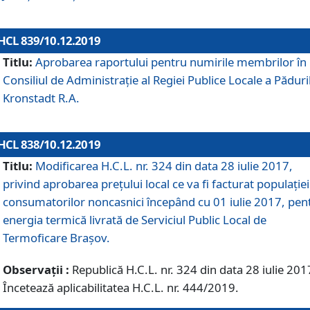
HCL 839/10.12.2019
Titlu:
Aprobarea raportului pentru numirile membrilor în
Consiliul de Administraţie al Regiei Publice Locale a Păduri
Kronstadt R.A.
HCL 838/10.12.2019
Titlu:
Modificarea H.C.L. nr. 324 din data 28 iulie 2017,
privind aprobarea preţului local ce va fi facturat populaţiei
consumatorilor noncasnici începând cu 01 iulie 2017, pen
energia termică livrată de Serviciul Public Local de
Termoficare Braşov.
Observații :
Republică H.C.L. nr. 324 din data 28 iulie 201
Încetează aplicabilitatea H.C.L. nr. 444/2019.