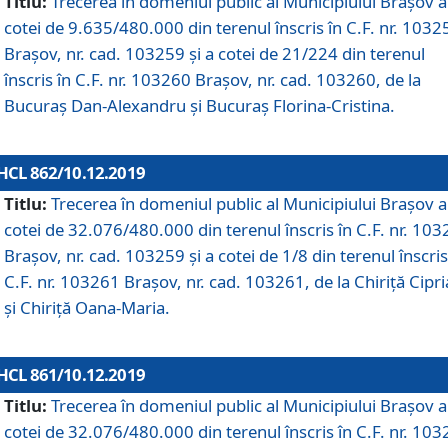
Titlu:
Trecerea în domeniul public al Municipiului Braşov a
cotei de 9.635/480.000 din terenul înscris în C.F. nr. 1032
Brașov, nr. cad. 103259 și a cotei de 21/224 din terenul
înscris în C.F. nr. 103260 Brașov, nr. cad. 103260, de la
Bucuraș Dan-Alexandru și Bucuraș Florina-Cristina.
HCL 862/10.12.2019
Titlu:
Trecerea în domeniul public al Municipiului Braşov a
cotei de 32.076/480.000 din terenul înscris în C.F. nr. 10
Brașov, nr. cad. 103259 și a cotei de 1/8 din terenul înscris
C.F. nr. 103261 Brașov, nr. cad. 103261, de la Chiriță Cipr
și Chiriță Oana-Maria.
HCL 861/10.12.2019
Titlu:
Trecerea în domeniul public al Municipiului Braşov a
cotei de 32.076/480.000 din terenul înscris în C.F. nr. 10