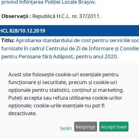
privind înființarea Poliției Locale Brașov.
Observații :
Republică H.C.L. nr. 37/2011.
HCL 828/10.12.2019
Titlu:
Aprobarea standardului de cost pentru serviciile soc
furnizate în cadrul Centrului de Zi de Informare și Consilie
pentru Persoane fără Adăpost, pentru anul 2020.
Acest site folosește cookie-uri esențiale pentru
HCL 827/10.12.2019
funcționare și securitate, precum și cookie-uri
Titlu:
Aprobarea standardului de cost pentru serviciile soc
opționale pentru statistici, conținut și marketing.
furnizate în cadrul Centrului Rezidențial pentru Persoane 
Puteți accepta sau refuza utilizarea cookie-urilor
Adăpost, pentru anul 2020.
opționale; cookie-urile esențiale nu pot fi
dezactivate.
HCL 826/10.12.2019
Respinge
Accept toate
Setări
Titlu:
Aprobarea standardului de cost pentru serviciile soc