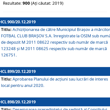
Rezultate:
900
(Ați căutat: 2019)
HCL 900/20.12.2019
Titlu:
Achiziționarea de către Municipiul Brașov a mărcilo
FOTBAL CLUB BRAȘOV S.A. înregistrate la OSIM sub num
de depozit M 2011 08622 respectiv sub număr de marcă
123248 și M 2011 08625 respectiv sub număr de marcă
126751.
HCL 899/20.12.2019
Titlu:
Aprobarea Planului de acţiuni sau lucrări de interes
local pentru anul 2020.
HCL 898/20.12.2019
Titlu:
Desemnarea preşedintelui de şedinţă al Consiliului