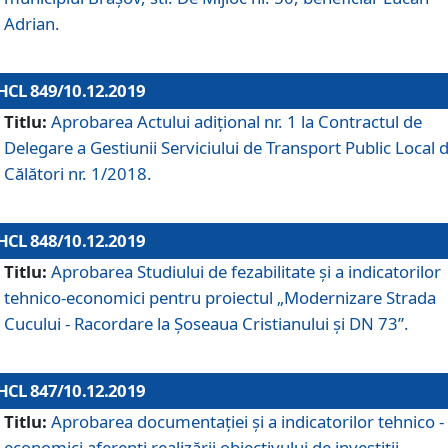
Adrian.
HCL 849/10.12.2019
Titlu:
Aprobarea Actului adiţional nr. 1 la Contractul de
Delegare a Gestiunii Serviciului de Transport Public Local 
Călători nr. 1/2018.
HCL 848/10.12.2019
Titlu:
Aprobarea Studiului de fezabilitate şi a indicatorilor
tehnico-economici pentru proiectul „Modernizare Strada
Cucului - Racordare la Șoseaua Cristianului și DN 73”.
HCL 847/10.12.2019
Titlu:
Aprobarea documentației și a indicatorilor tehnico -
economici aferenți realizării obiectivului de investiții