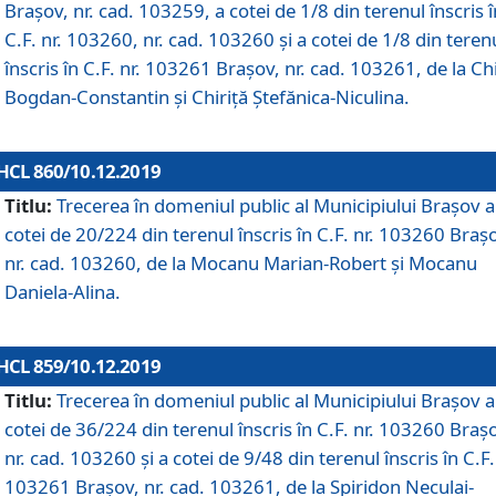
Brașov, nr. cad. 103259, a cotei de 1/8 din terenul înscris î
C.F. nr. 103260, nr. cad. 103260 și a cotei de 1/8 din teren
înscris în C.F. nr. 103261 Brașov, nr. cad. 103261, de la Chi
Bogdan-Constantin și Chiriță Ștefănica-Niculina.
HCL 860/10.12.2019
Titlu:
Trecerea în domeniul public al Municipiului Braşov a
cotei de 20/224 din terenul înscris în C.F. nr. 103260 Braș
nr. cad. 103260, de la Mocanu Marian-Robert și Mocanu
Daniela-Alina.
HCL 859/10.12.2019
Titlu:
Trecerea în domeniul public al Municipiului Braşov a
cotei de 36/224 din terenul înscris în C.F. nr. 103260 Braș
nr. cad. 103260 și a cotei de 9/48 din terenul înscris în C.F.
103261 Brașov, nr. cad. 103261, de la Spiridon Neculai-