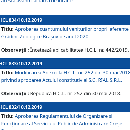
acesta având calitatea de locator.
HCL 834/10.12.2019
Titlu:
Aprobarea cuantumului veniturilor proprii aferente
Grădinii Zoologice Braşov pe anul 2020.
Observații :
Încetează aplicabilitatea H.C.L. nr. 442/2019.
HCL 833/10.12.2019
Titlu:
Modificarea Anexei la H.C.L. nr. 252 din 30 mai 201
privind aprobarea Actului constitutiv al S.C. RIAL S.R.L.
Observații :
Republică H.C.L. nr. 252 din 30 mai 2018.
HCL 832/10.12.2019
Titlu:
Aprobarea Regulamentului de Organizare și
Funcționare al Serviciului Public de Administrare Creșe