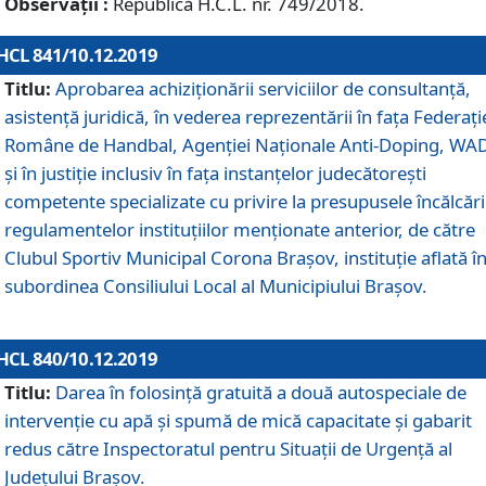
Observații :
Republică H.C.L. nr. 749/2018.
HCL 841/10.12.2019
Titlu:
Aprobarea achiziționării serviciilor de consultanță,
asistență juridică, în vederea reprezentării în fața Federați
Române de Handbal, Agenției Naționale Anti-Doping, WA
și în justiție inclusiv în fața instanțelor judecătorești
competente specializate cu privire la presupusele încălcări
regulamentelor instituțiilor menționate anterior, de către
Clubul Sportiv Municipal Corona Braşov, instituție aflată î
subordinea Consiliului Local al Municipiului Brașov.
HCL 840/10.12.2019
Titlu:
Darea în folosință gratuită a două autospeciale de
intervenție cu apă și spumă de mică capacitate și gabarit
redus către Inspectoratul pentru Situaţii de Urgenţă al
Judeţului Brașov.