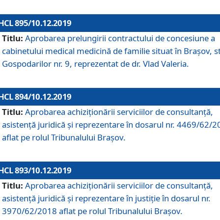
HCL 895/10.12.2019
Titlu:
Aprobarea prelungirii contractului de concesiune a
cabinetului medical medicină de familie situat în Braşov, st
Gospodarilor nr. 9, reprezentat de dr. Vlad Valeria.
HCL 894/10.12.2019
Titlu:
Aprobarea achiziţionării serviciilor de consultanţă,
asistenţă juridică şi reprezentare în dosarul nr. 4469/62/
aflat pe rolul Tribunalului Braşov.
HCL 893/10.12.2019
Titlu:
Aprobarea achiziţionării serviciilor de consultanţă,
asistenţă juridică şi reprezentare în justiţie în dosarul nr.
3970/62/2018 aflat pe rolul Tribunalului Braşov.