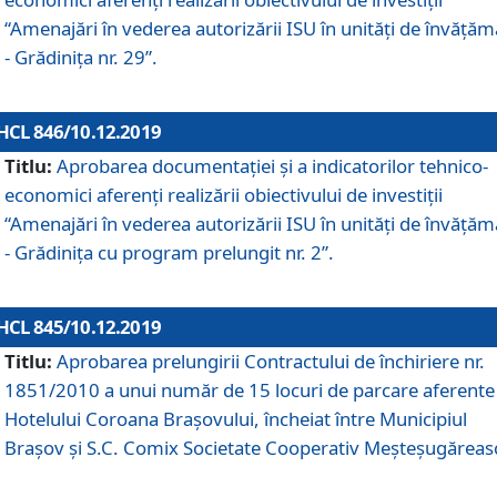
“Amenajări în vederea autorizării ISU în unități de învăță
- Grădinița nr. 29”.
HCL 846/10.12.2019
Titlu:
Aprobarea documentației și a indicatorilor tehnico-
economici aferenți realizării obiectivului de investiții
“Amenajări în vederea autorizării ISU în unități de învăță
- Grădinița cu program prelungit nr. 2”.
HCL 845/10.12.2019
Titlu:
Aprobarea prelungirii Contractului de închiriere nr.
1851/2010 a unui număr de 15 locuri de parcare aferente
Hotelului Coroana Brașovului, încheiat între Municipiul
Braşov şi S.C. Comix Societate Cooperativ Meşteşugăreas