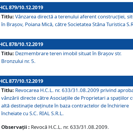
HCL 879/10.12.2019
Titlu:
Vânzarea directă a terenului aferent construcției, si
în Brașov, Poiana Mică, către Societatea Stâna Turistica S.R
HCL 878/10.12.2019
Titlu:
Dezmembrare teren imobil situat în Brașov str.
Bronzului nr. 5.
HCL 877/10.12.2019
Titlu:
Revocarea H.C.L. nr. 633/31.08.2009 privind aprob
vânzării directe către Asociațiile de Proprietari a spațiilor 
altă destinație deținute în baza contractelor de închiriere
încheiate cu S.C. RIAL S.R.L.
Observații :
Revocă H.C.L. nr. 633/31.08.2009.