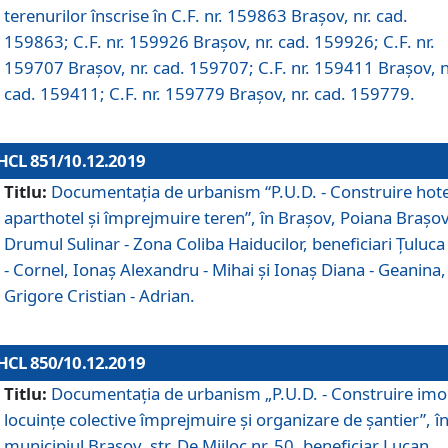
terenurilor înscrise în C.F. nr. 159863 Brașov, nr. cad.
159863; C.F. nr. 159926 Brașov, nr. cad. 159926; C.F. nr.
159707 Brașov, nr. cad. 159707; C.F. nr. 159411 Brașov, n
cad. 159411; C.F. nr. 159779 Brașov, nr. cad. 159779.
HCL 851/10.12.2019
Titlu:
Documentaţia de urbanism “P.U.D. - Construire hote
aparthotel şi împrejmuire teren”, în Braşov, Poiana Braşov
Drumul Sulinar - Zona Coliba Haiducilor, beneficiari Ţuluca
- Cornel, Ionaş Alexandru - Mihai şi Ionaş Diana - Geanina,
Grigore Cristian - Adrian.
HCL 850/10.12.2019
Titlu:
Documentaţia de urbanism „P.U.D. - Construire imo
locuințe colective împrejmuire și organizare de șantier”, î
municipiul Braşov, str. De Mijloc nr. 50, beneficiar Lucan