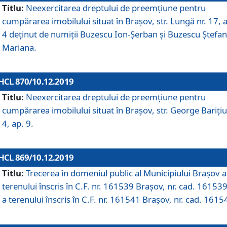
Titlu:
Neexercitarea dreptului de preemţiune pentru
cumpărarea imobilului situat în Braşov, str. Lungă nr. 17, 
4 deţinut de numiţii Buzescu Ion-Şerban și Buzescu Ştefan
Mariana.
HCL 870/10.12.2019
Titlu:
Neexercitarea dreptului de preemţiune pentru
cumpărarea imobilului situat în Braşov, str. George Bariţiu
4, ap. 9.
HCL 869/10.12.2019
Titlu:
Trecerea în domeniul public al Municipiului Braşov a
terenului înscris în C.F. nr. 161539 Brașov, nr. cad. 161539
a terenului înscris în C.F. nr. 161541 Brașov, nr. cad. 1615