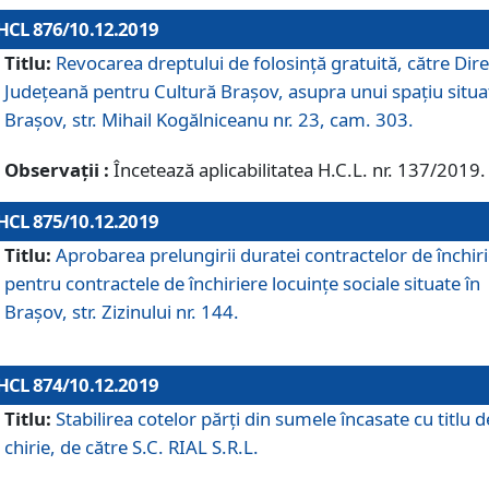
HCL 876/10.12.2019
Titlu:
Revocarea dreptului de folosinţă gratuită, către Dire
Judeţeană pentru Cultură Braşov, asupra unui spaţiu situa
Braşov, str. Mihail Kogălniceanu nr. 23, cam. 303.
Observații :
Încetează aplicabilitatea H.C.L. nr. 137/2019.
HCL 875/10.12.2019
Titlu:
Aprobarea prelungirii duratei contractelor de închir
pentru contractele de închiriere locuinţe sociale situate în
Braşov, str. Zizinului nr. 144.
HCL 874/10.12.2019
Titlu:
Stabilirea cotelor părți din sumele încasate cu titlu d
chirie, de către S.C. RIAL S.R.L.