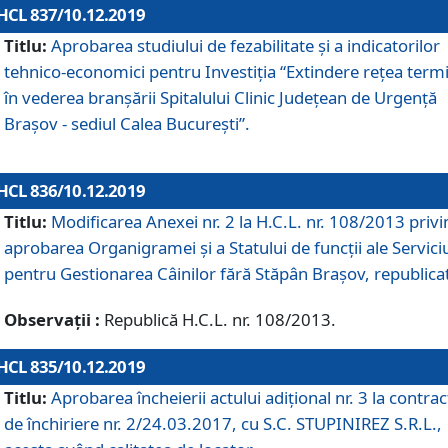
HCL 837/10.12.2019
Titlu:
Aprobarea studiului de fezabilitate și a indicatorilor
tehnico-economici pentru Investiția “Extindere rețea term
în vederea branșării Spitalului Clinic Județean de Urgență
Brașov - sediul Calea București”.
HCL 836/10.12.2019
Titlu:
Modificarea Anexei nr. 2 la H.C.L. nr. 108/2013 priv
aprobarea Organigramei şi a Statului de funcții ale Serviciu
pentru Gestionarea Câinilor fără Stăpân Brașov, republica
Observații :
Republică H.C.L. nr. 108/2013.
HCL 835/10.12.2019
Titlu:
Aprobarea încheierii actului adițional nr. 3 la contrac
de închiriere nr. 2/24.03.2017, cu S.C. STUPINIREZ S.R.L.,