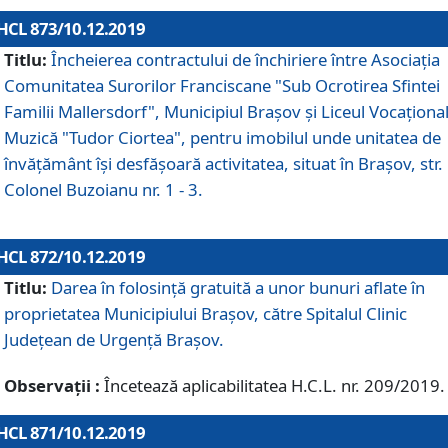
HCL 873/10.12.2019
Titlu:
Încheierea contractului de închiriere între Asociația
Comunitatea Surorilor Franciscane "Sub Ocrotirea Sfintei
Familii Mallersdorf", Municipiul Braşov şi Liceul Vocaționa
Muzică "Tudor Ciortea", pentru imobilul unde unitatea de
învățământ îşi desfăşoară activitatea, situat în Braşov, str.
Colonel Buzoianu nr. 1 - 3.
HCL 872/10.12.2019
Titlu:
Darea în folosinţă gratuită a unor bunuri aflate în
proprietatea Municipiului Braşov, către Spitalul Clinic
Judeţean de Urgenţă Braşov.
Observații :
Încetează aplicabilitatea H.C.L. nr. 209/2019.
HCL 871/10.12.2019