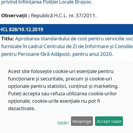
privind înființarea Poliției Locale Brașov.
Observații :
Republică H.C.L. nr. 37/2011.
HCL 828/10.12.2019
Titlu:
Aprobarea standardului de cost pentru serviciile soc
furnizate în cadrul Centrului de Zi de Informare și Consilie
pentru Persoane fără Adăpost, pentru anul 2020.
Acest site folosește cookie-uri esențiale pentru
HCL 827/10.12.2019
funcționare și securitate, precum și cookie-uri
Titlu:
Aprobarea standardului de cost pentru serviciile soc
opționale pentru statistici, conținut și marketing.
furnizate în cadrul Centrului Rezidențial pentru Persoane 
Puteți accepta sau refuza utilizarea cookie-urilor
Adăpost, pentru anul 2020.
opționale; cookie-urile esențiale nu pot fi
dezactivate.
HCL 826/10.12.2019
Respinge
Accept toate
Setări
Titlu:
Aprobarea standardului de cost pentru serviciile soc