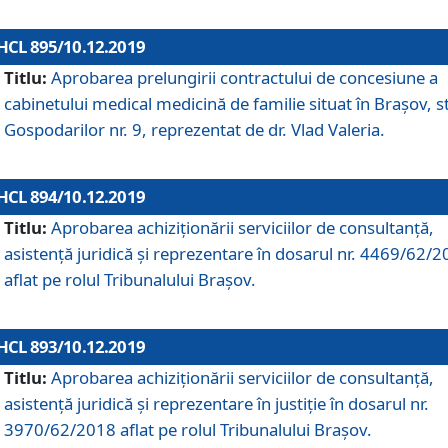
HCL 895/10.12.2019
Titlu:
Aprobarea prelungirii contractului de concesiune a
cabinetului medical medicină de familie situat în Braşov, st
Gospodarilor nr. 9, reprezentat de dr. Vlad Valeria.
HCL 894/10.12.2019
Titlu:
Aprobarea achiziţionării serviciilor de consultanţă,
asistenţă juridică şi reprezentare în dosarul nr. 4469/62/
aflat pe rolul Tribunalului Braşov.
HCL 893/10.12.2019
Titlu:
Aprobarea achiziţionării serviciilor de consultanţă,
asistenţă juridică şi reprezentare în justiţie în dosarul nr.
3970/62/2018 aflat pe rolul Tribunalului Braşov.