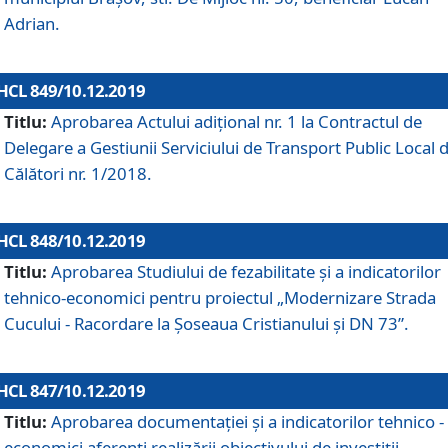
Adrian.
HCL 849/10.12.2019
Titlu:
Aprobarea Actului adiţional nr. 1 la Contractul de
Delegare a Gestiunii Serviciului de Transport Public Local 
Călători nr. 1/2018.
HCL 848/10.12.2019
Titlu:
Aprobarea Studiului de fezabilitate şi a indicatorilor
tehnico-economici pentru proiectul „Modernizare Strada
Cucului - Racordare la Șoseaua Cristianului și DN 73”.
HCL 847/10.12.2019
Titlu:
Aprobarea documentației și a indicatorilor tehnico -
economici aferenți realizării obiectivului de investiții