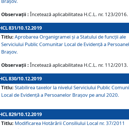
Brașov.
Observații :
Încetează aplicabilitatea H.C.L. nr. 123/2016.
HCL 831/10.12.2019
Titlu:
Aprobarea Organigramei și a Statului de funcții ale
Serviciului Public Comunitar Local de Evidență a Persoane
Brașov.
Observații :
Încetează aplicabilitatea H.C.L. nr. 112/2013.
HCL 830/10.12.2019
Titlu:
Stabilirea taxelor la nivelul Serviciului Public Comun
Local de Evidenţă a Persoanelor Braşov pe anul 2020.
HCL 829/10.12.2019
Titlu:
Modificarea Hotărârii Consiliului Local nr. 37/2011