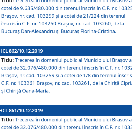
Titlu:
Trecerea în domeniul public al Municipiului Braşov a
cotei de 9.635/480.000 din terenul înscris în C.F. nr. 1032
Brașov, nr. cad. 103259 și a cotei de 21/224 din terenul
înscris în C.F. nr. 103260 Brașov, nr. cad. 103260, de la
Bucuraș Dan-Alexandru și Bucuraș Florina-Cristina.
HCL 862/10.12.2019
Titlu:
Trecerea în domeniul public al Municipiului Braşov a
cotei de 32.076/480.000 din terenul înscris în C.F. nr. 10
Brașov, nr. cad. 103259 și a cotei de 1/8 din terenul înscris
C.F. nr. 103261 Brașov, nr. cad. 103261, de la Chiriță Cipr
și Chiriță Oana-Maria.
HCL 861/10.12.2019
Titlu:
Trecerea în domeniul public al Municipiului Braşov a
cotei de 32.076/480.000 din terenul înscris în C.F. nr. 10