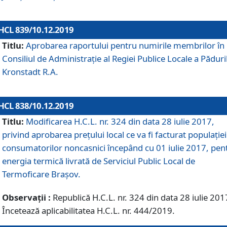
HCL 839/10.12.2019
Titlu:
Aprobarea raportului pentru numirile membrilor în
Consiliul de Administraţie al Regiei Publice Locale a Păduri
Kronstadt R.A.
HCL 838/10.12.2019
Titlu:
Modificarea H.C.L. nr. 324 din data 28 iulie 2017,
privind aprobarea preţului local ce va fi facturat populaţiei
consumatorilor noncasnici începând cu 01 iulie 2017, pen
energia termică livrată de Serviciul Public Local de
Termoficare Braşov.
Observații :
Republică H.C.L. nr. 324 din data 28 iulie 201
Încetează aplicabilitatea H.C.L. nr. 444/2019.