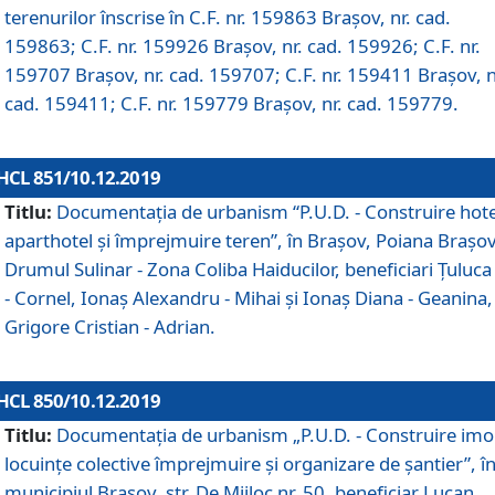
terenurilor înscrise în C.F. nr. 159863 Brașov, nr. cad.
159863; C.F. nr. 159926 Brașov, nr. cad. 159926; C.F. nr.
159707 Brașov, nr. cad. 159707; C.F. nr. 159411 Brașov, n
cad. 159411; C.F. nr. 159779 Brașov, nr. cad. 159779.
HCL 851/10.12.2019
Titlu:
Documentaţia de urbanism “P.U.D. - Construire hote
aparthotel şi împrejmuire teren”, în Braşov, Poiana Braşov
Drumul Sulinar - Zona Coliba Haiducilor, beneficiari Ţuluca
- Cornel, Ionaş Alexandru - Mihai şi Ionaş Diana - Geanina,
Grigore Cristian - Adrian.
HCL 850/10.12.2019
Titlu:
Documentaţia de urbanism „P.U.D. - Construire imo
locuințe colective împrejmuire și organizare de șantier”, î
municipiul Braşov, str. De Mijloc nr. 50, beneficiar Lucan