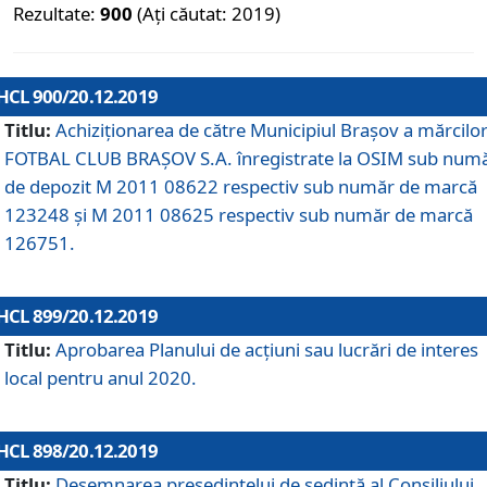
Rezultate:
900
(Ați căutat: 2019)
HCL 900/20.12.2019
Titlu:
Achiziționarea de către Municipiul Brașov a mărcilo
FOTBAL CLUB BRAȘOV S.A. înregistrate la OSIM sub num
de depozit M 2011 08622 respectiv sub număr de marcă
123248 și M 2011 08625 respectiv sub număr de marcă
126751.
HCL 899/20.12.2019
Titlu:
Aprobarea Planului de acţiuni sau lucrări de interes
local pentru anul 2020.
HCL 898/20.12.2019
Titlu:
Desemnarea preşedintelui de şedinţă al Consiliului