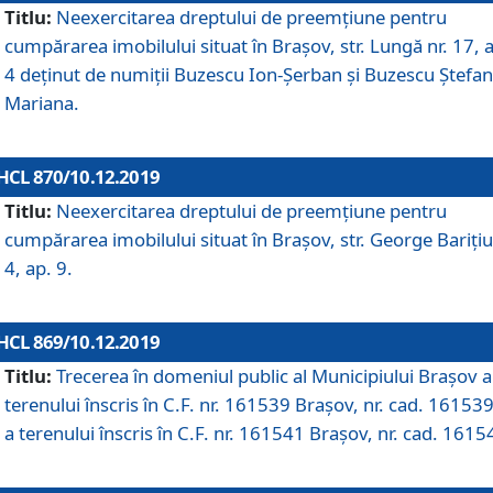
Titlu:
Neexercitarea dreptului de preemţiune pentru
cumpărarea imobilului situat în Braşov, str. Lungă nr. 17, 
4 deţinut de numiţii Buzescu Ion-Şerban și Buzescu Ştefan
Mariana.
HCL 870/10.12.2019
Titlu:
Neexercitarea dreptului de preemţiune pentru
cumpărarea imobilului situat în Braşov, str. George Bariţiu
4, ap. 9.
HCL 869/10.12.2019
Titlu:
Trecerea în domeniul public al Municipiului Braşov a
terenului înscris în C.F. nr. 161539 Brașov, nr. cad. 161539
a terenului înscris în C.F. nr. 161541 Brașov, nr. cad. 1615