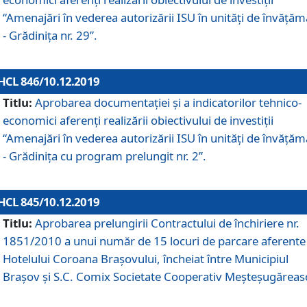
“Amenajări în vederea autorizării ISU în unități de învăță
- Grădinița nr. 29”.
HCL 846/10.12.2019
Titlu:
Aprobarea documentației și a indicatorilor tehnico-
economici aferenți realizării obiectivului de investiții
“Amenajări în vederea autorizării ISU în unități de învăță
- Grădinița cu program prelungit nr. 2”.
HCL 845/10.12.2019
Titlu:
Aprobarea prelungirii Contractului de închiriere nr.
1851/2010 a unui număr de 15 locuri de parcare aferente
Hotelului Coroana Brașovului, încheiat între Municipiul
Braşov şi S.C. Comix Societate Cooperativ Meşteşugăreas