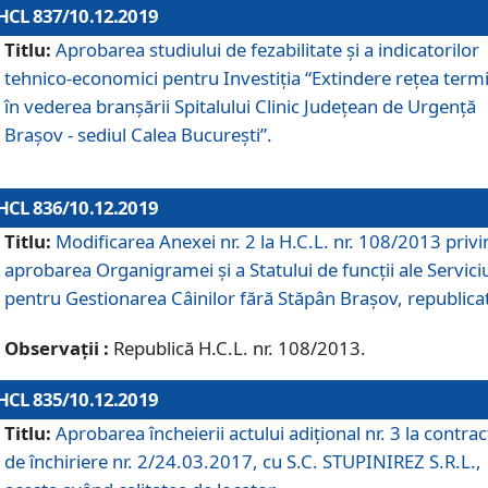
HCL 837/10.12.2019
Titlu:
Aprobarea studiului de fezabilitate și a indicatorilor
tehnico-economici pentru Investiția “Extindere rețea term
în vederea branșării Spitalului Clinic Județean de Urgență
Brașov - sediul Calea București”.
HCL 836/10.12.2019
Titlu:
Modificarea Anexei nr. 2 la H.C.L. nr. 108/2013 priv
aprobarea Organigramei şi a Statului de funcții ale Serviciu
pentru Gestionarea Câinilor fără Stăpân Brașov, republica
Observații :
Republică H.C.L. nr. 108/2013.
HCL 835/10.12.2019
Titlu:
Aprobarea încheierii actului adițional nr. 3 la contrac
de închiriere nr. 2/24.03.2017, cu S.C. STUPINIREZ S.R.L.,