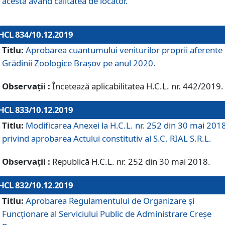
acesta având calitatea de locator.
HCL 834/10.12.2019
Titlu:
Aprobarea cuantumului veniturilor proprii aferente
Grădinii Zoologice Braşov pe anul 2020.
Observații :
Încetează aplicabilitatea H.C.L. nr. 442/2019.
HCL 833/10.12.2019
Titlu:
Modificarea Anexei la H.C.L. nr. 252 din 30 mai 201
privind aprobarea Actului constitutiv al S.C. RIAL S.R.L.
Observații :
Republică H.C.L. nr. 252 din 30 mai 2018.
HCL 832/10.12.2019
Titlu:
Aprobarea Regulamentului de Organizare și
Funcționare al Serviciului Public de Administrare Creșe