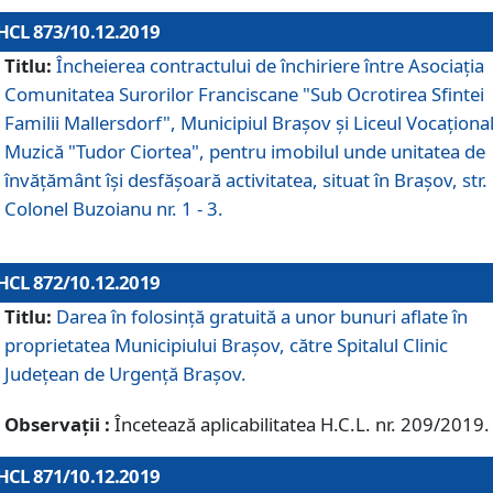
HCL 873/10.12.2019
Titlu:
Încheierea contractului de închiriere între Asociația
Comunitatea Surorilor Franciscane "Sub Ocrotirea Sfintei
Familii Mallersdorf", Municipiul Braşov şi Liceul Vocaționa
Muzică "Tudor Ciortea", pentru imobilul unde unitatea de
învățământ îşi desfăşoară activitatea, situat în Braşov, str.
Colonel Buzoianu nr. 1 - 3.
HCL 872/10.12.2019
Titlu:
Darea în folosinţă gratuită a unor bunuri aflate în
proprietatea Municipiului Braşov, către Spitalul Clinic
Judeţean de Urgenţă Braşov.
Observații :
Încetează aplicabilitatea H.C.L. nr. 209/2019.
HCL 871/10.12.2019