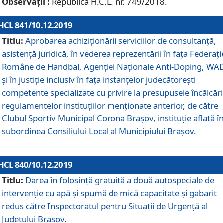
Observații :
Republică H.C.L. nr. 749/2018.
HCL 841/10.12.2019
Titlu:
Aprobarea achiziționării serviciilor de consultanță,
asistență juridică, în vederea reprezentării în fața Federați
Române de Handbal, Agenției Naționale Anti-Doping, WA
și în justiție inclusiv în fața instanțelor judecătorești
competente specializate cu privire la presupusele încălcări
regulamentelor instituțiilor menționate anterior, de către
Clubul Sportiv Municipal Corona Braşov, instituție aflată î
subordinea Consiliului Local al Municipiului Brașov.
HCL 840/10.12.2019
Titlu:
Darea în folosință gratuită a două autospeciale de
intervenție cu apă și spumă de mică capacitate și gabarit
redus către Inspectoratul pentru Situaţii de Urgenţă al
Judeţului Brașov.