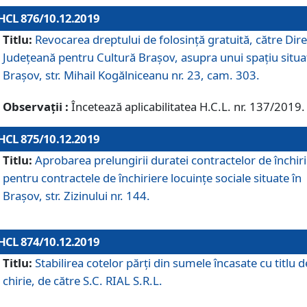
HCL 876/10.12.2019
Titlu:
Revocarea dreptului de folosinţă gratuită, către Dire
Judeţeană pentru Cultură Braşov, asupra unui spaţiu situa
Braşov, str. Mihail Kogălniceanu nr. 23, cam. 303.
Observații :
Încetează aplicabilitatea H.C.L. nr. 137/2019.
HCL 875/10.12.2019
Titlu:
Aprobarea prelungirii duratei contractelor de închir
pentru contractele de închiriere locuinţe sociale situate în
Braşov, str. Zizinului nr. 144.
HCL 874/10.12.2019
Titlu:
Stabilirea cotelor părți din sumele încasate cu titlu d
chirie, de către S.C. RIAL S.R.L.