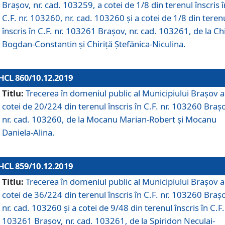
Brașov, nr. cad. 103259, a cotei de 1/8 din terenul înscris î
C.F. nr. 103260, nr. cad. 103260 și a cotei de 1/8 din teren
înscris în C.F. nr. 103261 Brașov, nr. cad. 103261, de la Chi
Bogdan-Constantin și Chiriță Ștefănica-Niculina.
HCL 860/10.12.2019
Titlu:
Trecerea în domeniul public al Municipiului Braşov a
cotei de 20/224 din terenul înscris în C.F. nr. 103260 Braș
nr. cad. 103260, de la Mocanu Marian-Robert și Mocanu
Daniela-Alina.
HCL 859/10.12.2019
Titlu:
Trecerea în domeniul public al Municipiului Braşov a
cotei de 36/224 din terenul înscris în C.F. nr. 103260 Braș
nr. cad. 103260 și a cotei de 9/48 din terenul înscris în C.F.
103261 Brașov, nr. cad. 103261, de la Spiridon Neculai-