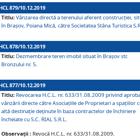
HCL 879/10.12.2019
Titlu:
Vânzarea directă a terenului aferent construcției, si
în Brașov, Poiana Mică, către Societatea Stâna Turistica S.R
HCL 878/10.12.2019
Titlu:
Dezmembrare teren imobil situat în Brașov str.
Bronzului nr. 5.
HCL 877/10.12.2019
Titlu:
Revocarea H.C.L. nr. 633/31.08.2009 privind aprob
vânzării directe către Asociațiile de Proprietari a spațiilor 
altă destinație deținute în baza contractelor de închiriere
încheiate cu S.C. RIAL S.R.L.
Observații :
Revocă H.C.L. nr. 633/31.08.2009.