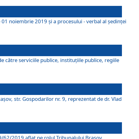
 01 noiembrie 2019 și a procesului - verbal al ședinței
tre serviciile publice, instituțiile publice, regiile
şov, str. Gospodarilor nr. 9, reprezentat de dr. Vlad
69/62/2019 aflat pe rolul Tribunalului Braşov.