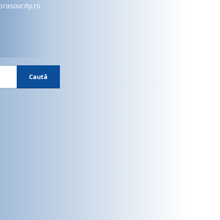
brasovcity.ro
Caută