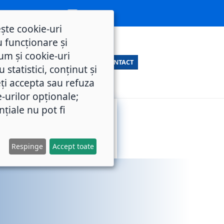
ește cookie-uri
 funcționare și
um și cookie-uri
CONTACT
statistici, conținut și
ți accepta sau refuza
e-urilor opționale;
nțiale nu pot fi
SERVICII
M.O.L.
PUBLICE
Respinge
Accept toate