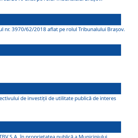
rul nr. 3970/62/2018 aflat pe rolul Tribunalului Braşov.
ivului de investiții de utilitate publică de interes
TBV S.A. în proprietatea publică a Municipiului