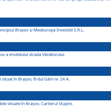
icipiul Brașov și Medeuropa Investiții S.R.L.
şov a imobilului strada Vânătorului.
 situat în Brașov, B-dul Gării nr. 24 A.
ile situate în Braşov, Cartierul Stupini.