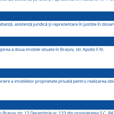
ltanţă, asistenţă juridică şi reprezentare în justiţie în dosa
irea a doua imobile situate în Brașov, str. Apollo F.N.
ere a imobilelor proprietate privată pentru realizarea obiect
în Brașov str. 13 Decembrie nr. 133 din proprietatea S.C. RA