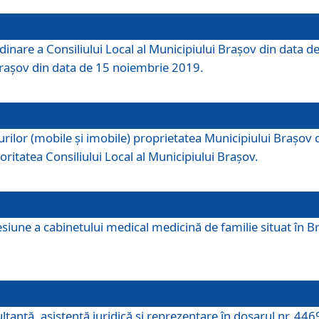
dinare a Consiliului Local al Municipiului Brașov din data de
 Brașov din data de 15 noiembrie 2019.
or (mobile și imobile) proprietatea Municipiului Brașov de că
oritatea Consiliului Local al Municipiului Brașov.
iune a cabinetului medical medicină de familie situat în Bra
ultanţă, asistenţă juridică şi reprezentare în dosarul nr. 44