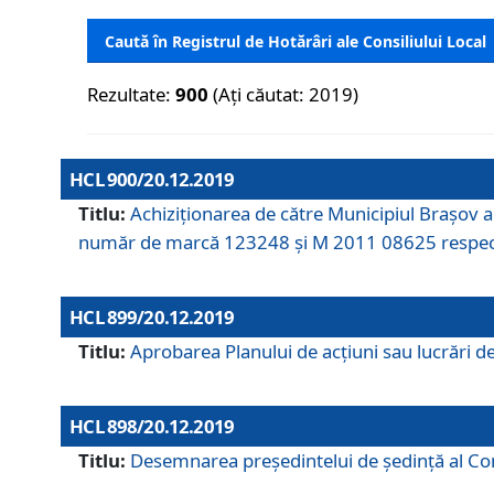
Caută în Registrul de Hotărâri ale Consiliului Local
Rezultate:
900
(Ați căutat: 2019)
HCL 900/20.12.2019
Titlu:
Achiziționarea de către Municipiul Brașov
număr de marcă 123248 și M 2011 08625 respec
HCL 899/20.12.2019
Titlu:
Aprobarea Planului de acţiuni sau lucrări d
HCL 898/20.12.2019
Titlu:
Desemnarea preşedintelui de şedinţă al Cons