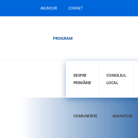
ANUNȚURI
CONTACT
PROGRAM
DESPRE
CONSILIUL
PRIMĂRIE
LOCAL
COMUNITATE
ANUNȚURI