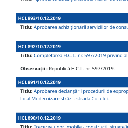
HCL 893/10.12.2019
Titlu:
Aprobarea achiziţionării serviciilor de consu
HCL 892/10.12.2019
Titlu:
Completarea H.C.L. nr. 597/2019 privind alip
Observații :
Republică H.C.L. nr. 597/2019.
HCL 891/10.12.2019
Titlu:
Aprobarea declanșării procedurii de expropri
local Modernizare străzi - strada Cucului.
HCL 890/10.12.2019
Titlu:
Trecerea unor imobile - construcții situate 