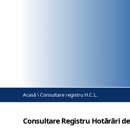
Acasă
\
Consultare registru H.C.L.
Consultare Registru Hotărâri de