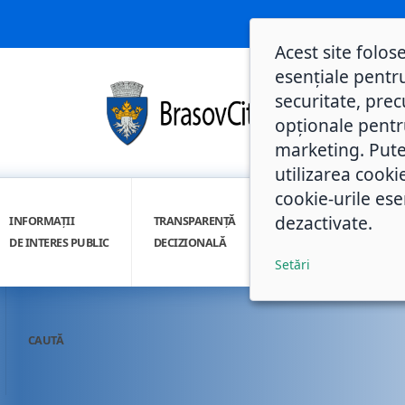
Acest site folos
esențiale pentru
securitate, prec
opționale pentru 
marketing. Pute
utilizarea cooki
cookie-urile ese
dezactivate.
INFORMAȚII
TRANSPARENȚĂ
INTEGRITATE
DE INTERES PUBLIC
DECIZIONALĂ
INSTITUȚIONALĂ
Setări
CAUTĂ