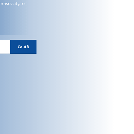
brasovcity.ro
Caută