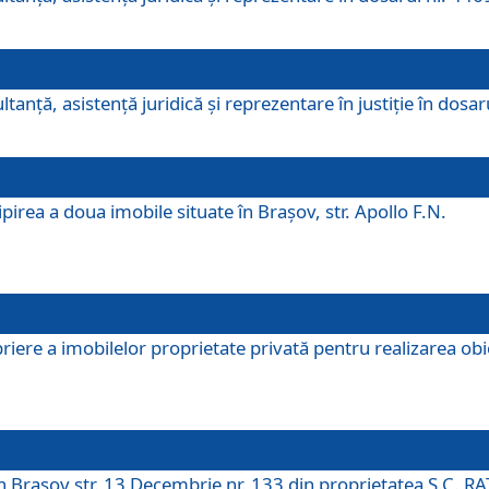
ltanţă, asistenţă juridică şi reprezentare în justiţie în dosa
irea a doua imobile situate în Brașov, str. Apollo F.N.
ere a imobilelor proprietate privată pentru realizarea obiect
în Brașov str. 13 Decembrie nr. 133 din proprietatea S.C. RA