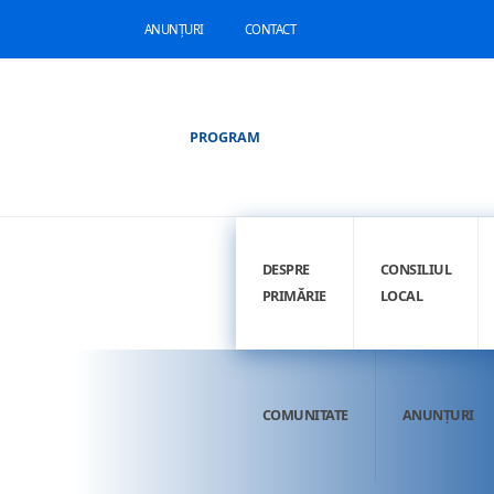
ANUNȚURI
CONTACT
PROGRAM
DESPRE
CONSILIUL
PRIMĂRIE
LOCAL
COMUNITATE
ANUNȚURI