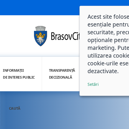
Acest site folos
esențiale pentru
securitate, prec
opționale pentru 
marketing. Pute
utilizarea cooki
cookie-urile ese
dezactivate.
INFORMAȚII
TRANSPARENȚĂ
INTEGRITATE
DE INTERES PUBLIC
DECIZIONALĂ
INSTITUȚIONALĂ
Setări
CAUTĂ