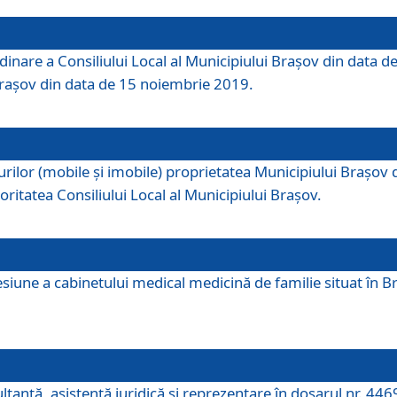
dinare a Consiliului Local al Municipiului Brașov din data de
 Brașov din data de 15 noiembrie 2019.
or (mobile și imobile) proprietatea Municipiului Brașov de că
oritatea Consiliului Local al Municipiului Brașov.
iune a cabinetului medical medicină de familie situat în Bra
ultanţă, asistenţă juridică şi reprezentare în dosarul nr. 44