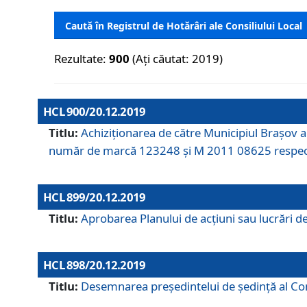
Caută în Registrul de Hotărâri ale Consiliului Local
Rezultate:
900
(Ați căutat: 2019)
HCL 900/20.12.2019
Titlu:
Achiziționarea de către Municipiul Brașov
număr de marcă 123248 și M 2011 08625 respec
HCL 899/20.12.2019
Titlu:
Aprobarea Planului de acţiuni sau lucrări d
HCL 898/20.12.2019
Titlu:
Desemnarea preşedintelui de şedinţă al Cons