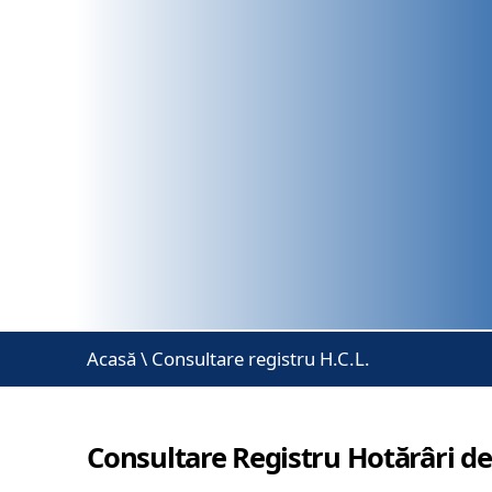
Acasă
\
Consultare registru H.C.L.
Consultare Registru Hotărâri de