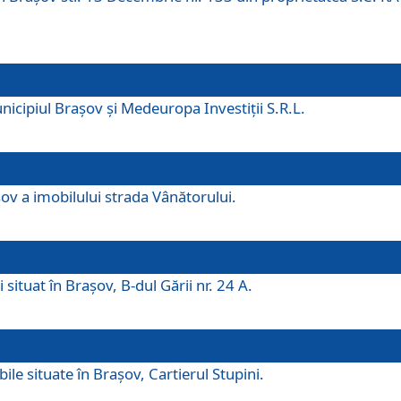
icipiul Brașov și Medeuropa Investiții S.R.L.
şov a imobilului strada Vânătorului.
 situat în Brașov, B-dul Gării nr. 24 A.
ile situate în Braşov, Cartierul Stupini.