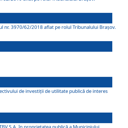
rul nr. 3970/62/2018 aflat pe rolul Tribunalului Braşov.
ivului de investiții de utilitate publică de interes
TBV S.A. în proprietatea publică a Municipiului