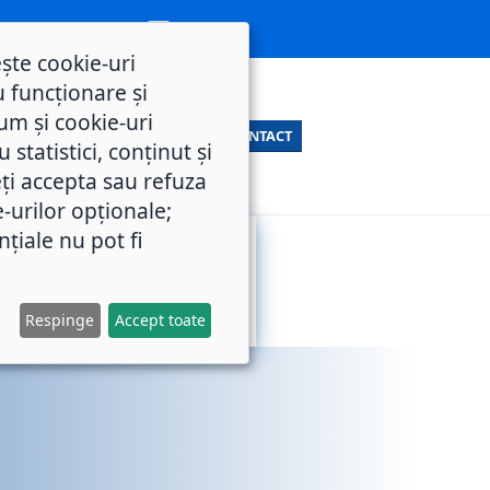
ește cookie-uri
 funcționare și
um și cookie-uri
CONTACT
statistici, conținut și
ți accepta sau refuza
e-urilor opționale;
nțiale nu pot fi
SERVICII
M.O.L.
PUBLICE
Respinge
Accept toate