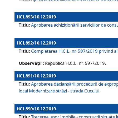
HCL 893/10.12.2019
Titlu:
Aprobarea achiziţionării serviciilor de consu
HCL 892/10.12.2019
Titlu:
Completarea H.C.L. nr. 597/2019 privind alip
Observații :
Republică H.C.L. nr. 597/2019.
HCL 891/10.12.2019
Titlu:
Aprobarea declanșării procedurii de expropri
local Modernizare străzi - strada Cucului.
HCL 890/10.12.2019
Titlu:
Trecerea unor imobile - construcții situate 