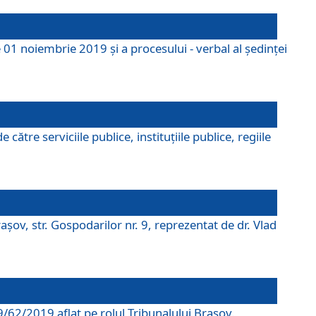
 01 noiembrie 2019 și a procesului - verbal al ședinței
tre serviciile publice, instituțiile publice, regiile
şov, str. Gospodarilor nr. 9, reprezentat de dr. Vlad
69/62/2019 aflat pe rolul Tribunalului Braşov.