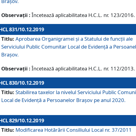
Brașov.
Observații :
Încetează aplicabilitatea H.C.L. nr. 123/2016.
HCL 831/10.12.2019
Titlu:
Aprobarea Organigramei și a Statului de funcții ale
Serviciului Public Comunitar Local de Evidență a Persoane
Brașov.
Observații :
Încetează aplicabilitatea H.C.L. nr. 112/2013.
HCL 830/10.12.2019
Titlu:
Stabilirea taxelor la nivelul Serviciului Public Comun
Local de Evidenţă a Persoanelor Braşov pe anul 2020.
HCL 829/10.12.2019
Titlu:
Modificarea Hotărârii Consiliului Local nr. 37/2011