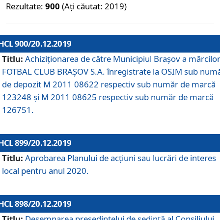
Rezultate:
900
(Ați căutat: 2019)
HCL 900/20.12.2019
Titlu:
Achiziționarea de către Municipiul Brașov a mărcilo
FOTBAL CLUB BRAȘOV S.A. înregistrate la OSIM sub num
de depozit M 2011 08622 respectiv sub număr de marcă
123248 și M 2011 08625 respectiv sub număr de marcă
126751.
HCL 899/20.12.2019
Titlu:
Aprobarea Planului de acţiuni sau lucrări de interes
local pentru anul 2020.
HCL 898/20.12.2019
Titlu:
Desemnarea preşedintelui de şedinţă al Consiliului