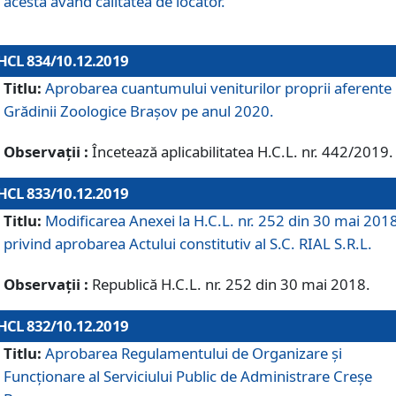
acesta având calitatea de locator.
HCL 834/10.12.2019
Titlu:
Aprobarea cuantumului veniturilor proprii aferente
Grădinii Zoologice Braşov pe anul 2020.
Observații :
Încetează aplicabilitatea H.C.L. nr. 442/2019.
HCL 833/10.12.2019
Titlu:
Modificarea Anexei la H.C.L. nr. 252 din 30 mai 201
privind aprobarea Actului constitutiv al S.C. RIAL S.R.L.
Observații :
Republică H.C.L. nr. 252 din 30 mai 2018.
HCL 832/10.12.2019
Titlu:
Aprobarea Regulamentului de Organizare și
Funcționare al Serviciului Public de Administrare Creșe