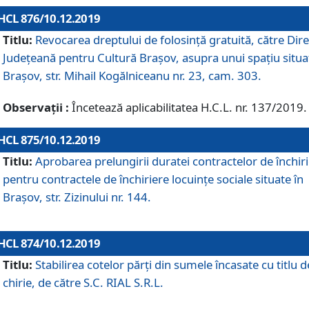
HCL 876/10.12.2019
Titlu:
Revocarea dreptului de folosinţă gratuită, către Dire
Judeţeană pentru Cultură Braşov, asupra unui spaţiu situa
Braşov, str. Mihail Kogălniceanu nr. 23, cam. 303.
Observații :
Încetează aplicabilitatea H.C.L. nr. 137/2019.
HCL 875/10.12.2019
Titlu:
Aprobarea prelungirii duratei contractelor de închir
pentru contractele de închiriere locuinţe sociale situate în
Braşov, str. Zizinului nr. 144.
HCL 874/10.12.2019
Titlu:
Stabilirea cotelor părți din sumele încasate cu titlu d
chirie, de către S.C. RIAL S.R.L.