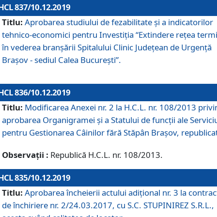
HCL 837/10.12.2019
Titlu:
Aprobarea studiului de fezabilitate și a indicatorilor
tehnico-economici pentru Investiția “Extindere rețea term
în vederea branșării Spitalului Clinic Județean de Urgență
Brașov - sediul Calea București”.
HCL 836/10.12.2019
Titlu:
Modificarea Anexei nr. 2 la H.C.L. nr. 108/2013 priv
aprobarea Organigramei şi a Statului de funcții ale Serviciu
pentru Gestionarea Câinilor fără Stăpân Brașov, republica
Observații :
Republică H.C.L. nr. 108/2013.
HCL 835/10.12.2019
Titlu:
Aprobarea încheierii actului adițional nr. 3 la contrac
de închiriere nr. 2/24.03.2017, cu S.C. STUPINIREZ S.R.L.,