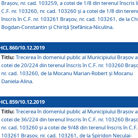
Brașov, nr. cad. 103259, a cotei de 1/8 din terenul înscris î
C.F. nr. 103260, nr. cad. 103260 și a cotei de 1/8 din teren
înscris în C.F. nr. 103261 Brașov, nr. cad. 103261, de la Chi
Bogdan-Constantin și Chiriță Ștefănica-Niculina.
HCL 860/10.12.2019
Titlu:
Trecerea în domeniul public al Municipiului Braşov a
cotei de 20/224 din terenul înscris în C.F. nr. 103260 Braș
nr. cad. 103260, de la Mocanu Marian-Robert și Mocanu
Daniela-Alina.
HCL 859/10.12.2019
Titlu:
Trecerea în domeniul public al Municipiului Braşov a
cotei de 36/224 din terenul înscris în C.F. nr. 103260 Braș
nr. cad. 103260 și a cotei de 9/48 din terenul înscris în C.F.
103261 Brașov, nr. cad. 103261, de la Spiridon Neculai-