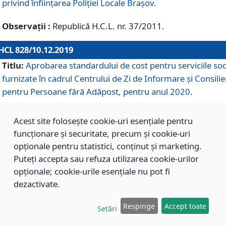
privind înființarea Poliției Locale Brașov.
Observații :
Republică H.C.L. nr. 37/2011.
HCL 828/10.12.2019
Titlu:
Aprobarea standardului de cost pentru serviciile soc
furnizate în cadrul Centrului de Zi de Informare și Consilie
pentru Persoane fără Adăpost, pentru anul 2020.
Acest site folosește cookie-uri esențiale pentru
HCL 827/10.12.2019
funcționare și securitate, precum și cookie-uri
Titlu:
Aprobarea standardului de cost pentru serviciile soc
opționale pentru statistici, conținut și marketing.
furnizate în cadrul Centrului Rezidențial pentru Persoane 
Puteți accepta sau refuza utilizarea cookie-urilor
Adăpost, pentru anul 2020.
opționale; cookie-urile esențiale nu pot fi
dezactivate.
HCL 826/10.12.2019
Respinge
Accept toate
Setări
Titlu:
Aprobarea standardului de cost pentru serviciile soc