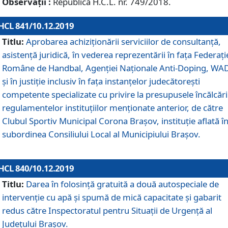
Observații :
Republică H.C.L. nr. 749/2018.
HCL 841/10.12.2019
Titlu:
Aprobarea achiziționării serviciilor de consultanță,
asistență juridică, în vederea reprezentării în fața Federați
Române de Handbal, Agenției Naționale Anti-Doping, WA
și în justiție inclusiv în fața instanțelor judecătorești
competente specializate cu privire la presupusele încălcări
regulamentelor instituțiilor menționate anterior, de către
Clubul Sportiv Municipal Corona Braşov, instituție aflată î
subordinea Consiliului Local al Municipiului Brașov.
HCL 840/10.12.2019
Titlu:
Darea în folosință gratuită a două autospeciale de
intervenție cu apă și spumă de mică capacitate și gabarit
redus către Inspectoratul pentru Situaţii de Urgenţă al
Judeţului Brașov.