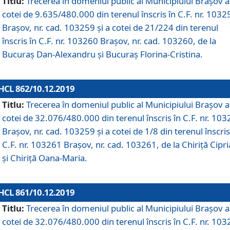
Titlu:
Trecerea în domeniul public al Municipiului Braşov a
cotei de 9.635/480.000 din terenul înscris în C.F. nr. 1032
Brașov, nr. cad. 103259 și a cotei de 21/224 din terenul
înscris în C.F. nr. 103260 Brașov, nr. cad. 103260, de la
Bucuraș Dan-Alexandru și Bucuraș Florina-Cristina.
HCL 862/10.12.2019
Titlu:
Trecerea în domeniul public al Municipiului Braşov a
cotei de 32.076/480.000 din terenul înscris în C.F. nr. 10
Brașov, nr. cad. 103259 și a cotei de 1/8 din terenul înscris
C.F. nr. 103261 Brașov, nr. cad. 103261, de la Chiriță Cipr
și Chiriță Oana-Maria.
HCL 861/10.12.2019
Titlu:
Trecerea în domeniul public al Municipiului Braşov a
cotei de 32.076/480.000 din terenul înscris în C.F. nr. 10