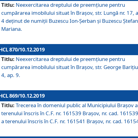
Titlu:
Neexercitarea dreptului de preemţiune pentru
cumpărarea imobilului situat în Braşov, str. Lungă nr. 17, 
4 deţinut de numiţii Buzescu Ion-Şerban și Buzescu Ştefan
Mariana.
HCL 870/10.12.2019
Titlu:
Neexercitarea dreptului de preemţiune pentru
cumpărarea imobilului situat în Braşov, str. George Bariţiu
4, ap. 9.
HCL 869/10.12.2019
Titlu:
Trecerea în domeniul public al Municipiului Braşov a
terenului înscris în C.F. nr. 161539 Brașov, nr. cad. 161539
a terenului înscris în C.F. nr. 161541 Brașov, nr. cad. 1615