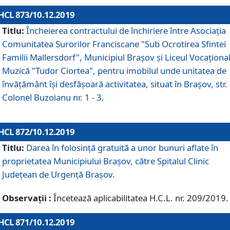
HCL 873/10.12.2019
Titlu:
Încheierea contractului de închiriere între Asociația
Comunitatea Surorilor Franciscane "Sub Ocrotirea Sfintei
Familii Mallersdorf", Municipiul Braşov şi Liceul Vocaționa
Muzică "Tudor Ciortea", pentru imobilul unde unitatea de
învățământ îşi desfăşoară activitatea, situat în Braşov, str.
Colonel Buzoianu nr. 1 - 3.
HCL 872/10.12.2019
Titlu:
Darea în folosinţă gratuită a unor bunuri aflate în
proprietatea Municipiului Braşov, către Spitalul Clinic
Judeţean de Urgenţă Braşov.
Observații :
Încetează aplicabilitatea H.C.L. nr. 209/2019.
HCL 871/10.12.2019