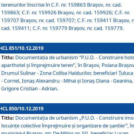
terenurilor înscrise în C.F. nr. 159863 Brașov, nr. cad.
159863; C.F. nr. 159926 Brașov, nr. cad. 159926; C.F. nr.
159707 Brașov, nr. cad. 159707; C.F. nr. 159411 Brașov, n
cad. 159411; C.F. nr. 159779 Brașov, nr. cad. 159779.
HCL 851/10.12.2019
Titlu:
Documentaţia de urbanism “P.U.D. - Construire hote
aparthotel şi împrejmuire teren”, în Braşov, Poiana Braşov
Drumul Sulinar - Zona Coliba Haiducilor, beneficiari Ţuluca
- Cornel, Ionaş Alexandru - Mihai şi Ionaş Diana - Geanina,
Grigore Cristian - Adrian.
HCL 850/10.12.2019
Titlu:
Documentaţia de urbanism „P.U.D. - Construire imo
locuințe colective împrejmuire și organizare de șantier”, î
municipiul Braşov, str. De Mijloc nr. 50, beneficiar Lucan