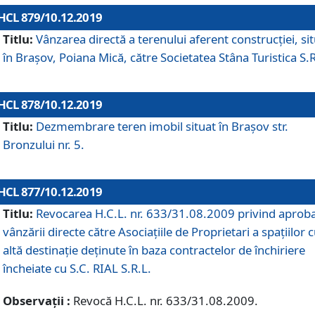
HCL 879/10.12.2019
Titlu:
Vânzarea directă a terenului aferent construcției, si
în Brașov, Poiana Mică, către Societatea Stâna Turistica S.R
HCL 878/10.12.2019
Titlu:
Dezmembrare teren imobil situat în Brașov str.
Bronzului nr. 5.
HCL 877/10.12.2019
Titlu:
Revocarea H.C.L. nr. 633/31.08.2009 privind aprob
vânzării directe către Asociațiile de Proprietari a spațiilor 
altă destinație deținute în baza contractelor de închiriere
încheiate cu S.C. RIAL S.R.L.
Observații :
Revocă H.C.L. nr. 633/31.08.2009.