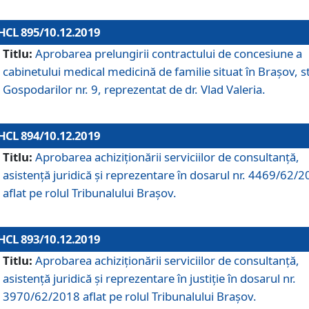
HCL 895/10.12.2019
Titlu:
Aprobarea prelungirii contractului de concesiune a
cabinetului medical medicină de familie situat în Braşov, st
Gospodarilor nr. 9, reprezentat de dr. Vlad Valeria.
HCL 894/10.12.2019
Titlu:
Aprobarea achiziţionării serviciilor de consultanţă,
asistenţă juridică şi reprezentare în dosarul nr. 4469/62/
aflat pe rolul Tribunalului Braşov.
HCL 893/10.12.2019
Titlu:
Aprobarea achiziţionării serviciilor de consultanţă,
asistenţă juridică şi reprezentare în justiţie în dosarul nr.
3970/62/2018 aflat pe rolul Tribunalului Braşov.