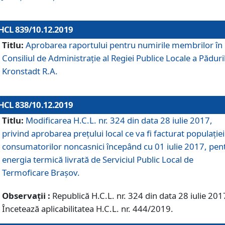
HCL 839/10.12.2019
Titlu:
Aprobarea raportului pentru numirile membrilor în
Consiliul de Administraţie al Regiei Publice Locale a Păduri
Kronstadt R.A.
HCL 838/10.12.2019
Titlu:
Modificarea H.C.L. nr. 324 din data 28 iulie 2017,
privind aprobarea preţului local ce va fi facturat populaţiei
consumatorilor noncasnici începând cu 01 iulie 2017, pen
energia termică livrată de Serviciul Public Local de
Termoficare Braşov.
Observații :
Republică H.C.L. nr. 324 din data 28 iulie 201
Încetează aplicabilitatea H.C.L. nr. 444/2019.