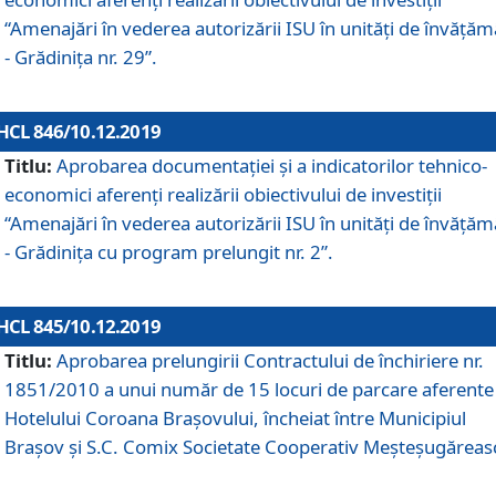
“Amenajări în vederea autorizării ISU în unități de învăță
- Grădinița nr. 29”.
HCL 846/10.12.2019
Titlu:
Aprobarea documentației și a indicatorilor tehnico-
economici aferenți realizării obiectivului de investiții
“Amenajări în vederea autorizării ISU în unități de învăță
- Grădinița cu program prelungit nr. 2”.
HCL 845/10.12.2019
Titlu:
Aprobarea prelungirii Contractului de închiriere nr.
1851/2010 a unui număr de 15 locuri de parcare aferente
Hotelului Coroana Brașovului, încheiat între Municipiul
Braşov şi S.C. Comix Societate Cooperativ Meşteşugăreas