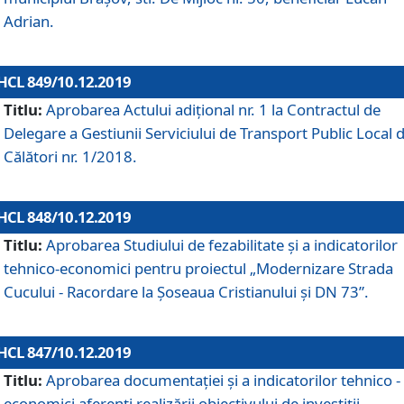
Adrian.
HCL 849/10.12.2019
Titlu:
Aprobarea Actului adiţional nr. 1 la Contractul de
Delegare a Gestiunii Serviciului de Transport Public Local 
Călători nr. 1/2018.
HCL 848/10.12.2019
Titlu:
Aprobarea Studiului de fezabilitate şi a indicatorilor
tehnico-economici pentru proiectul „Modernizare Strada
Cucului - Racordare la Șoseaua Cristianului și DN 73”.
HCL 847/10.12.2019
Titlu:
Aprobarea documentației și a indicatorilor tehnico -
economici aferenți realizării obiectivului de investiții