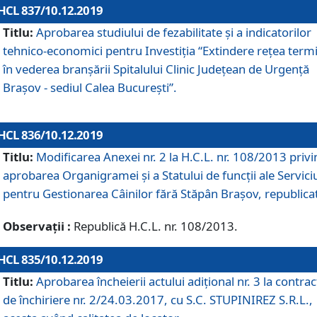
HCL 837/10.12.2019
Titlu:
Aprobarea studiului de fezabilitate și a indicatorilor
tehnico-economici pentru Investiția “Extindere rețea term
în vederea branșării Spitalului Clinic Județean de Urgență
Brașov - sediul Calea București”.
HCL 836/10.12.2019
Titlu:
Modificarea Anexei nr. 2 la H.C.L. nr. 108/2013 priv
aprobarea Organigramei şi a Statului de funcții ale Serviciu
pentru Gestionarea Câinilor fără Stăpân Brașov, republica
Observații :
Republică H.C.L. nr. 108/2013.
HCL 835/10.12.2019
Titlu:
Aprobarea încheierii actului adițional nr. 3 la contrac
de închiriere nr. 2/24.03.2017, cu S.C. STUPINIREZ S.R.L.,