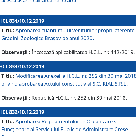
acesta având calitatea de locator.
HCL 834/10.12.2019
Titlu:
Aprobarea cuantumului veniturilor proprii aferente
Grădinii Zoologice Braşov pe anul 2020.
Observații :
Încetează aplicabilitatea H.C.L. nr. 442/2019.
HCL 833/10.12.2019
Titlu:
Modificarea Anexei la H.C.L. nr. 252 din 30 mai 201
privind aprobarea Actului constitutiv al S.C. RIAL S.R.L.
Observații :
Republică H.C.L. nr. 252 din 30 mai 2018.
HCL 832/10.12.2019
Titlu:
Aprobarea Regulamentului de Organizare și
Funcționare al Serviciului Public de Administrare Creșe