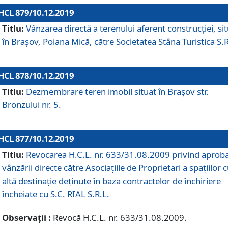
HCL 879/10.12.2019
Titlu:
Vânzarea directă a terenului aferent construcției, si
în Brașov, Poiana Mică, către Societatea Stâna Turistica S.R
HCL 878/10.12.2019
Titlu:
Dezmembrare teren imobil situat în Brașov str.
Bronzului nr. 5.
HCL 877/10.12.2019
Titlu:
Revocarea H.C.L. nr. 633/31.08.2009 privind aprob
vânzării directe către Asociațiile de Proprietari a spațiilor 
altă destinație deținute în baza contractelor de închiriere
încheiate cu S.C. RIAL S.R.L.
Observații :
Revocă H.C.L. nr. 633/31.08.2009.