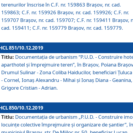
terenurilor înscrise în C.F. nr. 159863 Brașov, nr. cad.
159863; C.F. nr. 159926 Brașov, nr. cad. 159926; C.F. nr.
159707 Brașov, nr. cad. 159707; C.F. nr. 159411 Brașov, n
cad. 159411; C.F. nr. 159779 Brașov, nr. cad. 159779.
HCL 851/10.12.2019
Titlu:
Documentaţia de urbanism “P.U.D. - Construire hote
aparthotel şi împrejmuire teren”, în Braşov, Poiana Braşov
Drumul Sulinar - Zona Coliba Haiducilor, beneficiari Ţuluca
- Cornel, Ionaş Alexandru - Mihai şi Ionaş Diana - Geanina,
Grigore Cristian - Adrian.
HCL 850/10.12.2019
Titlu:
Documentaţia de urbanism „P.U.D. - Construire imo
locuințe colective împrejmuire și organizare de șantier”, î
municipiul Braşov, str. De Mijloc nr. 50, beneficiar Lucan