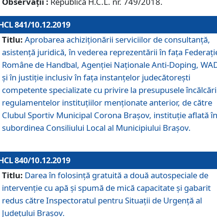
Observații :
Republică H.C.L. nr. 749/2018.
HCL 841/10.12.2019
Titlu:
Aprobarea achiziționării serviciilor de consultanță,
asistență juridică, în vederea reprezentării în fața Federați
Române de Handbal, Agenției Naționale Anti-Doping, WA
și în justiție inclusiv în fața instanțelor judecătorești
competente specializate cu privire la presupusele încălcări
regulamentelor instituțiilor menționate anterior, de către
Clubul Sportiv Municipal Corona Braşov, instituție aflată î
subordinea Consiliului Local al Municipiului Brașov.
HCL 840/10.12.2019
Titlu:
Darea în folosință gratuită a două autospeciale de
intervenție cu apă și spumă de mică capacitate și gabarit
redus către Inspectoratul pentru Situaţii de Urgenţă al
Judeţului Brașov.