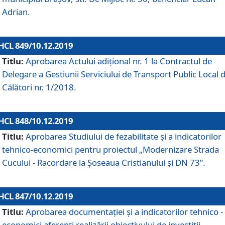
Adrian.
HCL 849/10.12.2019
Titlu:
Aprobarea Actului adiţional nr. 1 la Contractul de
Delegare a Gestiunii Serviciului de Transport Public Local 
Călători nr. 1/2018.
HCL 848/10.12.2019
Titlu:
Aprobarea Studiului de fezabilitate şi a indicatorilor
tehnico-economici pentru proiectul „Modernizare Strada
Cucului - Racordare la Șoseaua Cristianului și DN 73”.
HCL 847/10.12.2019
Titlu:
Aprobarea documentației și a indicatorilor tehnico -
economici aferenți realizării obiectivului de investiții