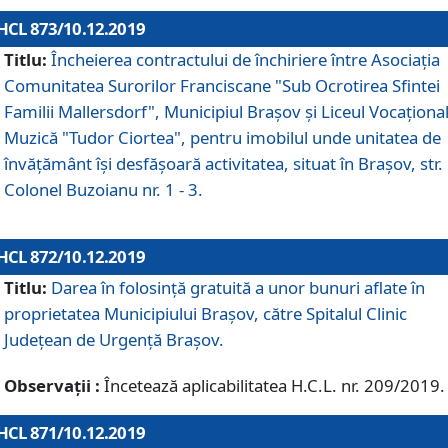
HCL 873/10.12.2019
Titlu:
Încheierea contractului de închiriere între Asociația
Comunitatea Surorilor Franciscane "Sub Ocrotirea Sfintei
Familii Mallersdorf", Municipiul Braşov şi Liceul Vocaționa
Muzică "Tudor Ciortea", pentru imobilul unde unitatea de
învățământ îşi desfăşoară activitatea, situat în Braşov, str.
Colonel Buzoianu nr. 1 - 3.
HCL 872/10.12.2019
Titlu:
Darea în folosinţă gratuită a unor bunuri aflate în
proprietatea Municipiului Braşov, către Spitalul Clinic
Judeţean de Urgenţă Braşov.
Observații :
Încetează aplicabilitatea H.C.L. nr. 209/2019.
HCL 871/10.12.2019