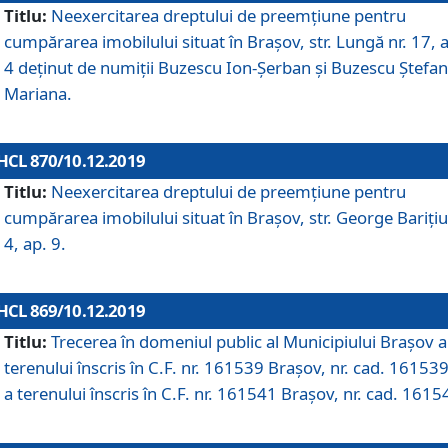
Titlu:
Neexercitarea dreptului de preemţiune pentru
cumpărarea imobilului situat în Braşov, str. Lungă nr. 17, 
4 deţinut de numiţii Buzescu Ion-Şerban și Buzescu Ştefan
Mariana.
HCL 870/10.12.2019
Titlu:
Neexercitarea dreptului de preemţiune pentru
cumpărarea imobilului situat în Braşov, str. George Bariţiu
4, ap. 9.
HCL 869/10.12.2019
Titlu:
Trecerea în domeniul public al Municipiului Braşov a
terenului înscris în C.F. nr. 161539 Brașov, nr. cad. 161539
a terenului înscris în C.F. nr. 161541 Brașov, nr. cad. 1615