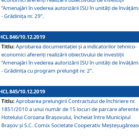
“Amenajări în vederea autorizării ISU în unități de învăță
- Grădinița nr. 29”.
HCL 846/10.12.2019
Titlu:
Aprobarea documentației și a indicatorilor tehnico-
economici aferenți realizării obiectivului de investiții
“Amenajări în vederea autorizării ISU în unități de învăță
- Grădinița cu program prelungit nr. 2”.
HCL 845/10.12.2019
Titlu:
Aprobarea prelungirii Contractului de închiriere nr.
1851/2010 a unui număr de 15 locuri de parcare aferente
Hotelului Coroana Brașovului, încheiat între Municipiul
Braşov şi S.C. Comix Societate Cooperativ Meşteşugăreas