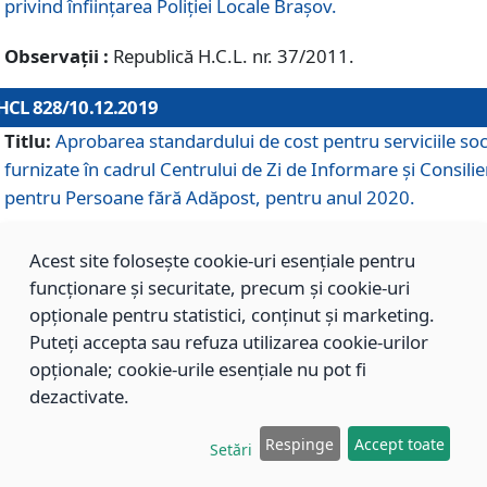
privind înființarea Poliției Locale Brașov.
Observații :
Republică H.C.L. nr. 37/2011.
HCL 828/10.12.2019
Titlu:
Aprobarea standardului de cost pentru serviciile soc
furnizate în cadrul Centrului de Zi de Informare și Consilie
pentru Persoane fără Adăpost, pentru anul 2020.
Acest site folosește cookie-uri esențiale pentru
HCL 827/10.12.2019
funcționare și securitate, precum și cookie-uri
Titlu:
Aprobarea standardului de cost pentru serviciile soc
opționale pentru statistici, conținut și marketing.
furnizate în cadrul Centrului Rezidențial pentru Persoane 
Puteți accepta sau refuza utilizarea cookie-urilor
Adăpost, pentru anul 2020.
opționale; cookie-urile esențiale nu pot fi
dezactivate.
HCL 826/10.12.2019
Respinge
Accept toate
Setări
Titlu:
Aprobarea standardului de cost pentru serviciile soc