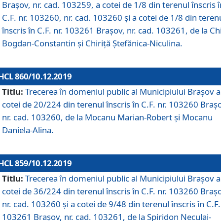
Brașov, nr. cad. 103259, a cotei de 1/8 din terenul înscris î
C.F. nr. 103260, nr. cad. 103260 și a cotei de 1/8 din teren
înscris în C.F. nr. 103261 Brașov, nr. cad. 103261, de la Chi
Bogdan-Constantin și Chiriță Ștefănica-Niculina.
HCL 860/10.12.2019
Titlu:
Trecerea în domeniul public al Municipiului Braşov a
cotei de 20/224 din terenul înscris în C.F. nr. 103260 Braș
nr. cad. 103260, de la Mocanu Marian-Robert și Mocanu
Daniela-Alina.
HCL 859/10.12.2019
Titlu:
Trecerea în domeniul public al Municipiului Braşov a
cotei de 36/224 din terenul înscris în C.F. nr. 103260 Braș
nr. cad. 103260 și a cotei de 9/48 din terenul înscris în C.F.
103261 Brașov, nr. cad. 103261, de la Spiridon Neculai-