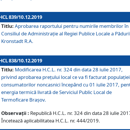
HCL 839/10.12.2019
Titlu:
Aprobarea raportului pentru numirile membrilor în
Consiliul de Administraţie al Regiei Publice Locale a Păduri
Kronstadt R.A.
HCL 838/10.12.2019
Titlu:
Modificarea H.C.L. nr. 324 din data 28 iulie 2017,
privind aprobarea preţului local ce va fi facturat populaţiei
consumatorilor noncasnici începând cu 01 iulie 2017, pen
energia termică livrată de Serviciul Public Local de
Termoficare Braşov.
Observații :
Republică H.C.L. nr. 324 din data 28 iulie 201
Încetează aplicabilitatea H.C.L. nr. 444/2019.