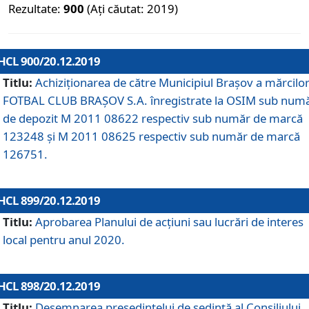
Rezultate:
900
(Ați căutat: 2019)
HCL 900/20.12.2019
Titlu:
Achiziționarea de către Municipiul Brașov a mărcilo
FOTBAL CLUB BRAȘOV S.A. înregistrate la OSIM sub num
de depozit M 2011 08622 respectiv sub număr de marcă
123248 și M 2011 08625 respectiv sub număr de marcă
126751.
HCL 899/20.12.2019
Titlu:
Aprobarea Planului de acţiuni sau lucrări de interes
local pentru anul 2020.
HCL 898/20.12.2019
Titlu:
Desemnarea preşedintelui de şedinţă al Consiliului