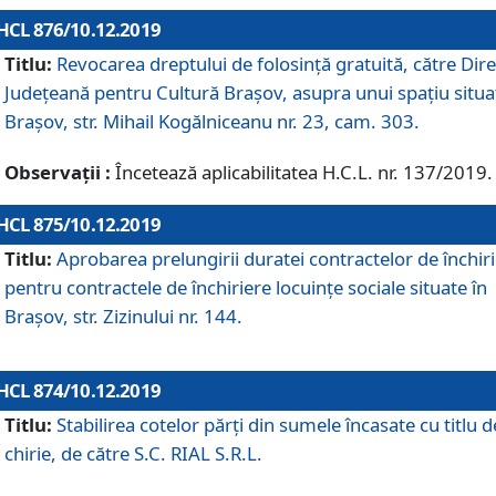
HCL 876/10.12.2019
Titlu:
Revocarea dreptului de folosinţă gratuită, către Dire
Judeţeană pentru Cultură Braşov, asupra unui spaţiu situa
Braşov, str. Mihail Kogălniceanu nr. 23, cam. 303.
Observații :
Încetează aplicabilitatea H.C.L. nr. 137/2019.
HCL 875/10.12.2019
Titlu:
Aprobarea prelungirii duratei contractelor de închir
pentru contractele de închiriere locuinţe sociale situate în
Braşov, str. Zizinului nr. 144.
HCL 874/10.12.2019
Titlu:
Stabilirea cotelor părți din sumele încasate cu titlu d
chirie, de către S.C. RIAL S.R.L.