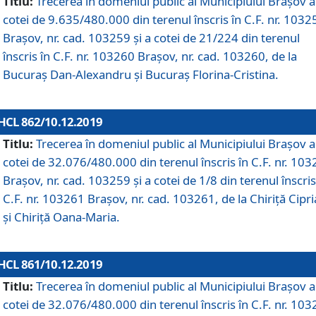
Titlu:
Trecerea în domeniul public al Municipiului Braşov a
cotei de 9.635/480.000 din terenul înscris în C.F. nr. 1032
Brașov, nr. cad. 103259 și a cotei de 21/224 din terenul
înscris în C.F. nr. 103260 Brașov, nr. cad. 103260, de la
Bucuraș Dan-Alexandru și Bucuraș Florina-Cristina.
HCL 862/10.12.2019
Titlu:
Trecerea în domeniul public al Municipiului Braşov a
cotei de 32.076/480.000 din terenul înscris în C.F. nr. 10
Brașov, nr. cad. 103259 și a cotei de 1/8 din terenul înscris
C.F. nr. 103261 Brașov, nr. cad. 103261, de la Chiriță Cipr
și Chiriță Oana-Maria.
HCL 861/10.12.2019
Titlu:
Trecerea în domeniul public al Municipiului Braşov a
cotei de 32.076/480.000 din terenul înscris în C.F. nr. 10