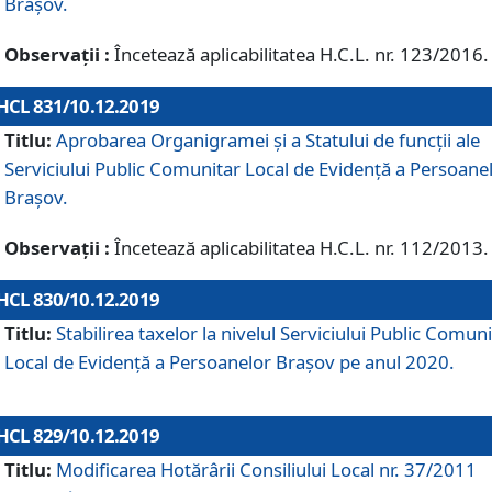
Brașov.
Observații :
Încetează aplicabilitatea H.C.L. nr. 123/2016.
HCL 831/10.12.2019
Titlu:
Aprobarea Organigramei și a Statului de funcții ale
Serviciului Public Comunitar Local de Evidență a Persoane
Brașov.
Observații :
Încetează aplicabilitatea H.C.L. nr. 112/2013.
HCL 830/10.12.2019
Titlu:
Stabilirea taxelor la nivelul Serviciului Public Comun
Local de Evidenţă a Persoanelor Braşov pe anul 2020.
HCL 829/10.12.2019
Titlu:
Modificarea Hotărârii Consiliului Local nr. 37/2011