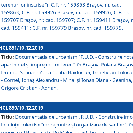
terenurilor înscrise în C.F. nr. 159863 Brașov, nr. cad.
159863; C.F. nr. 159926 Brașov, nr. cad. 159926; C.F. nr.
159707 Brașov, nr. cad. 159707; C.F. nr. 159411 Brașov, n
cad. 159411; C.F. nr. 159779 Brașov, nr. cad. 159779.
HCL 851/10.12.2019
Titlu:
Documentaţia de urbanism “P.U.D. - Construire hote
aparthotel şi împrejmuire teren”, în Braşov, Poiana Braşov
Drumul Sulinar - Zona Coliba Haiducilor, beneficiari Ţuluca
- Cornel, Ionaş Alexandru - Mihai şi Ionaş Diana - Geanina,
Grigore Cristian - Adrian.
HCL 850/10.12.2019
Titlu:
Documentaţia de urbanism „P.U.D. - Construire imo
locuințe colective împrejmuire și organizare de șantier”, î
municipiul Braşov, str. De Mijloc nr. 50, beneficiar Lucan