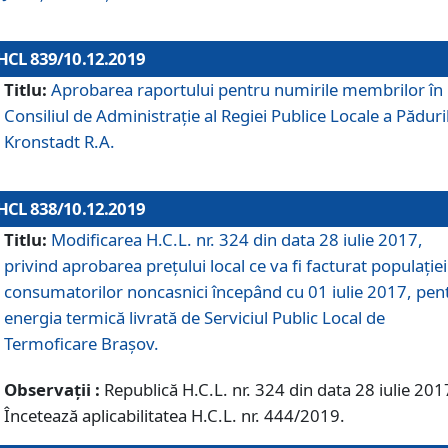
HCL 839/10.12.2019
Titlu:
Aprobarea raportului pentru numirile membrilor în
Consiliul de Administraţie al Regiei Publice Locale a Păduri
Kronstadt R.A.
HCL 838/10.12.2019
Titlu:
Modificarea H.C.L. nr. 324 din data 28 iulie 2017,
privind aprobarea preţului local ce va fi facturat populaţiei
consumatorilor noncasnici începând cu 01 iulie 2017, pen
energia termică livrată de Serviciul Public Local de
Termoficare Braşov.
Observații :
Republică H.C.L. nr. 324 din data 28 iulie 201
Încetează aplicabilitatea H.C.L. nr. 444/2019.