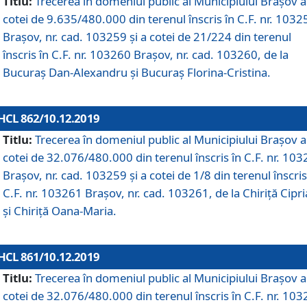
Titlu:
Trecerea în domeniul public al Municipiului Braşov a
cotei de 9.635/480.000 din terenul înscris în C.F. nr. 1032
Brașov, nr. cad. 103259 și a cotei de 21/224 din terenul
înscris în C.F. nr. 103260 Brașov, nr. cad. 103260, de la
Bucuraș Dan-Alexandru și Bucuraș Florina-Cristina.
HCL 862/10.12.2019
Titlu:
Trecerea în domeniul public al Municipiului Braşov a
cotei de 32.076/480.000 din terenul înscris în C.F. nr. 10
Brașov, nr. cad. 103259 și a cotei de 1/8 din terenul înscris
C.F. nr. 103261 Brașov, nr. cad. 103261, de la Chiriță Cipr
și Chiriță Oana-Maria.
HCL 861/10.12.2019
Titlu:
Trecerea în domeniul public al Municipiului Braşov a
cotei de 32.076/480.000 din terenul înscris în C.F. nr. 10