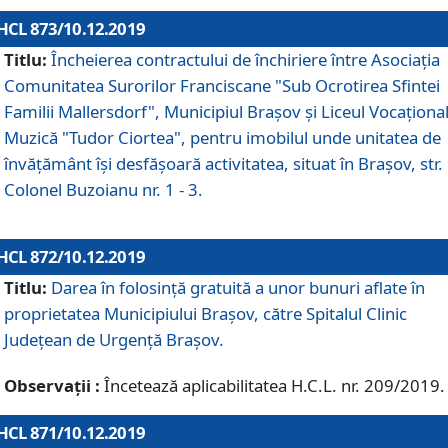
HCL 873/10.12.2019
Titlu:
Încheierea contractului de închiriere între Asociația
Comunitatea Surorilor Franciscane "Sub Ocrotirea Sfintei
Familii Mallersdorf", Municipiul Braşov şi Liceul Vocaționa
Muzică "Tudor Ciortea", pentru imobilul unde unitatea de
învățământ îşi desfăşoară activitatea, situat în Braşov, str.
Colonel Buzoianu nr. 1 - 3.
HCL 872/10.12.2019
Titlu:
Darea în folosinţă gratuită a unor bunuri aflate în
proprietatea Municipiului Braşov, către Spitalul Clinic
Judeţean de Urgenţă Braşov.
Observații :
Încetează aplicabilitatea H.C.L. nr. 209/2019.
HCL 871/10.12.2019