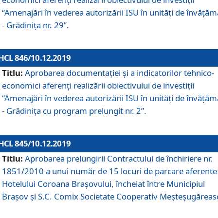
“Amenajări în vederea autorizării ISU în unități de învăță
- Grădinița nr. 29”.
HCL 846/10.12.2019
Titlu:
Aprobarea documentației și a indicatorilor tehnico-
economici aferenți realizării obiectivului de investiții
“Amenajări în vederea autorizării ISU în unități de învăță
- Grădinița cu program prelungit nr. 2”.
HCL 845/10.12.2019
Titlu:
Aprobarea prelungirii Contractului de închiriere nr.
1851/2010 a unui număr de 15 locuri de parcare aferente
Hotelului Coroana Brașovului, încheiat între Municipiul
Braşov şi S.C. Comix Societate Cooperativ Meşteşugăreas