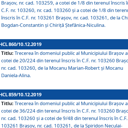
Brașov, nr. cad. 103259, a cotei de 1/8 din terenul înscris î
C.F. nr. 103260, nr. cad. 103260 și a cotei de 1/8 din teren
înscris în C.F. nr. 103261 Brașov, nr. cad. 103261, de la Chi
Bogdan-Constantin și Chiriță Ștefănica-Niculina.
HCL 860/10.12.2019
Titlu:
Trecerea în domeniul public al Municipiului Braşov a
cotei de 20/224 din terenul înscris în C.F. nr. 103260 Braș
nr. cad. 103260, de la Mocanu Marian-Robert și Mocanu
Daniela-Alina.
HCL 859/10.12.2019
Titlu:
Trecerea în domeniul public al Municipiului Braşov a
cotei de 36/224 din terenul înscris în C.F. nr. 103260 Braș
nr. cad. 103260 și a cotei de 9/48 din terenul înscris în C.F.
103261 Brașov, nr. cad. 103261, de la Spiridon Neculai-