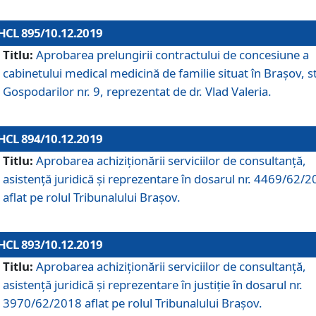
HCL 895/10.12.2019
Titlu:
Aprobarea prelungirii contractului de concesiune a
cabinetului medical medicină de familie situat în Braşov, st
Gospodarilor nr. 9, reprezentat de dr. Vlad Valeria.
HCL 894/10.12.2019
Titlu:
Aprobarea achiziţionării serviciilor de consultanţă,
asistenţă juridică şi reprezentare în dosarul nr. 4469/62/
aflat pe rolul Tribunalului Braşov.
HCL 893/10.12.2019
Titlu:
Aprobarea achiziţionării serviciilor de consultanţă,
asistenţă juridică şi reprezentare în justiţie în dosarul nr.
3970/62/2018 aflat pe rolul Tribunalului Braşov.