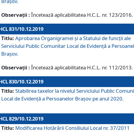
Brașov.
Observații :
Încetează aplicabilitatea H.C.L. nr. 123/2016.
HCL 831/10.12.2019
Titlu:
Aprobarea Organigramei și a Statului de funcții ale
Serviciului Public Comunitar Local de Evidență a Persoane
Brașov.
Observații :
Încetează aplicabilitatea H.C.L. nr. 112/2013.
HCL 830/10.12.2019
Titlu:
Stabilirea taxelor la nivelul Serviciului Public Comun
Local de Evidenţă a Persoanelor Braşov pe anul 2020.
HCL 829/10.12.2019
Titlu:
Modificarea Hotărârii Consiliului Local nr. 37/2011