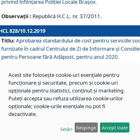
privind înființarea Poliției Locale Brașov.
Observații :
Republică H.C.L. nr. 37/2011.
HCL 828/10.12.2019
Titlu:
Aprobarea standardului de cost pentru serviciile soc
furnizate în cadrul Centrului de Zi de Informare și Consilie
pentru Persoane fără Adăpost, pentru anul 2020.
Acest site folosește cookie-uri esențiale pentru
HCL 827/10.12.2019
funcționare și securitate, precum și cookie-uri
Titlu:
Aprobarea standardului de cost pentru serviciile soc
opționale pentru statistici, conținut și marketing.
furnizate în cadrul Centrului Rezidențial pentru Persoane 
Puteți accepta sau refuza utilizarea cookie-urilor
Adăpost, pentru anul 2020.
opționale; cookie-urile esențiale nu pot fi
dezactivate.
HCL 826/10.12.2019
Respinge
Accept toate
Setări
Titlu:
Aprobarea standardului de cost pentru serviciile soc