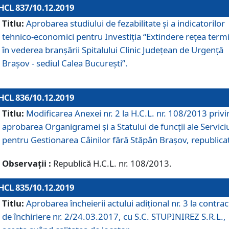
HCL 837/10.12.2019
Titlu:
Aprobarea studiului de fezabilitate și a indicatorilor
tehnico-economici pentru Investiția “Extindere rețea term
în vederea branșării Spitalului Clinic Județean de Urgență
Brașov - sediul Calea București”.
HCL 836/10.12.2019
Titlu:
Modificarea Anexei nr. 2 la H.C.L. nr. 108/2013 priv
aprobarea Organigramei şi a Statului de funcții ale Serviciu
pentru Gestionarea Câinilor fără Stăpân Brașov, republica
Observații :
Republică H.C.L. nr. 108/2013.
HCL 835/10.12.2019
Titlu:
Aprobarea încheierii actului adițional nr. 3 la contrac
de închiriere nr. 2/24.03.2017, cu S.C. STUPINIREZ S.R.L.,