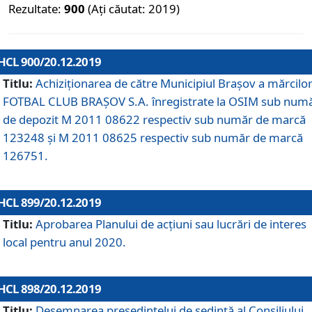
Rezultate:
900
(Ați căutat: 2019)
HCL 900/20.12.2019
Titlu:
Achiziționarea de către Municipiul Brașov a mărcilo
FOTBAL CLUB BRAȘOV S.A. înregistrate la OSIM sub num
de depozit M 2011 08622 respectiv sub număr de marcă
123248 și M 2011 08625 respectiv sub număr de marcă
126751.
HCL 899/20.12.2019
Titlu:
Aprobarea Planului de acţiuni sau lucrări de interes
local pentru anul 2020.
HCL 898/20.12.2019
Titlu:
Desemnarea preşedintelui de şedinţă al Consiliului