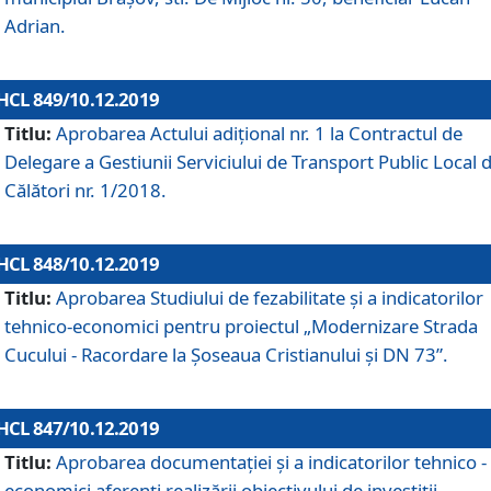
Adrian.
HCL 849/10.12.2019
Titlu:
Aprobarea Actului adiţional nr. 1 la Contractul de
Delegare a Gestiunii Serviciului de Transport Public Local 
Călători nr. 1/2018.
HCL 848/10.12.2019
Titlu:
Aprobarea Studiului de fezabilitate şi a indicatorilor
tehnico-economici pentru proiectul „Modernizare Strada
Cucului - Racordare la Șoseaua Cristianului și DN 73”.
HCL 847/10.12.2019
Titlu:
Aprobarea documentației și a indicatorilor tehnico -
economici aferenți realizării obiectivului de investiții