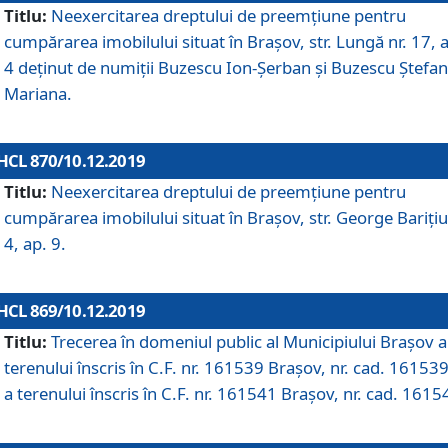
Titlu:
Neexercitarea dreptului de preemţiune pentru
cumpărarea imobilului situat în Braşov, str. Lungă nr. 17, 
4 deţinut de numiţii Buzescu Ion-Şerban și Buzescu Ştefan
Mariana.
HCL 870/10.12.2019
Titlu:
Neexercitarea dreptului de preemţiune pentru
cumpărarea imobilului situat în Braşov, str. George Bariţiu
4, ap. 9.
HCL 869/10.12.2019
Titlu:
Trecerea în domeniul public al Municipiului Braşov a
terenului înscris în C.F. nr. 161539 Brașov, nr. cad. 161539
a terenului înscris în C.F. nr. 161541 Brașov, nr. cad. 1615