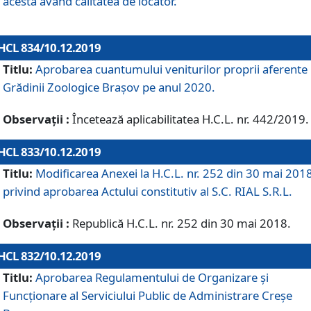
acesta având calitatea de locator.
HCL 834/10.12.2019
Titlu:
Aprobarea cuantumului veniturilor proprii aferente
Grădinii Zoologice Braşov pe anul 2020.
Observații :
Încetează aplicabilitatea H.C.L. nr. 442/2019.
HCL 833/10.12.2019
Titlu:
Modificarea Anexei la H.C.L. nr. 252 din 30 mai 201
privind aprobarea Actului constitutiv al S.C. RIAL S.R.L.
Observații :
Republică H.C.L. nr. 252 din 30 mai 2018.
HCL 832/10.12.2019
Titlu:
Aprobarea Regulamentului de Organizare și
Funcționare al Serviciului Public de Administrare Creșe