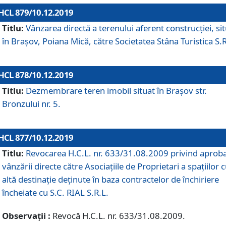
HCL 879/10.12.2019
Titlu:
Vânzarea directă a terenului aferent construcției, si
în Brașov, Poiana Mică, către Societatea Stâna Turistica S.R
HCL 878/10.12.2019
Titlu:
Dezmembrare teren imobil situat în Brașov str.
Bronzului nr. 5.
HCL 877/10.12.2019
Titlu:
Revocarea H.C.L. nr. 633/31.08.2009 privind aprob
vânzării directe către Asociațiile de Proprietari a spațiilor 
altă destinație deținute în baza contractelor de închiriere
încheiate cu S.C. RIAL S.R.L.
Observații :
Revocă H.C.L. nr. 633/31.08.2009.