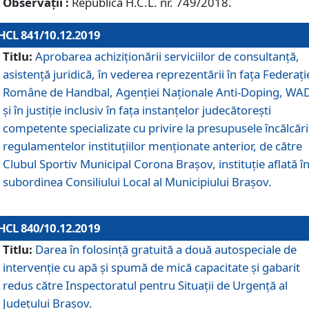
Observații :
Republică H.C.L. nr. 749/2018.
HCL 841/10.12.2019
Titlu:
Aprobarea achiziționării serviciilor de consultanță,
asistență juridică, în vederea reprezentării în fața Federați
Române de Handbal, Agenției Naționale Anti-Doping, WA
și în justiție inclusiv în fața instanțelor judecătorești
competente specializate cu privire la presupusele încălcări
regulamentelor instituțiilor menționate anterior, de către
Clubul Sportiv Municipal Corona Braşov, instituție aflată î
subordinea Consiliului Local al Municipiului Brașov.
HCL 840/10.12.2019
Titlu:
Darea în folosință gratuită a două autospeciale de
intervenție cu apă și spumă de mică capacitate și gabarit
redus către Inspectoratul pentru Situaţii de Urgenţă al
Judeţului Brașov.