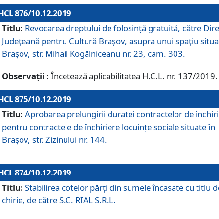
HCL 876/10.12.2019
Titlu:
Revocarea dreptului de folosinţă gratuită, către Dire
Judeţeană pentru Cultură Braşov, asupra unui spaţiu situa
Braşov, str. Mihail Kogălniceanu nr. 23, cam. 303.
Observații :
Încetează aplicabilitatea H.C.L. nr. 137/2019.
HCL 875/10.12.2019
Titlu:
Aprobarea prelungirii duratei contractelor de închir
pentru contractele de închiriere locuinţe sociale situate în
Braşov, str. Zizinului nr. 144.
HCL 874/10.12.2019
Titlu:
Stabilirea cotelor părți din sumele încasate cu titlu d
chirie, de către S.C. RIAL S.R.L.