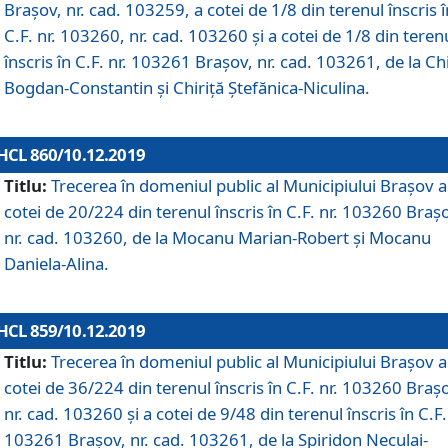
Brașov, nr. cad. 103259, a cotei de 1/8 din terenul înscris î
C.F. nr. 103260, nr. cad. 103260 și a cotei de 1/8 din teren
înscris în C.F. nr. 103261 Brașov, nr. cad. 103261, de la Chi
Bogdan-Constantin și Chiriță Ștefănica-Niculina.
HCL 860/10.12.2019
Titlu:
Trecerea în domeniul public al Municipiului Braşov a
cotei de 20/224 din terenul înscris în C.F. nr. 103260 Braș
nr. cad. 103260, de la Mocanu Marian-Robert și Mocanu
Daniela-Alina.
HCL 859/10.12.2019
Titlu:
Trecerea în domeniul public al Municipiului Braşov a
cotei de 36/224 din terenul înscris în C.F. nr. 103260 Braș
nr. cad. 103260 și a cotei de 9/48 din terenul înscris în C.F.
103261 Brașov, nr. cad. 103261, de la Spiridon Neculai-