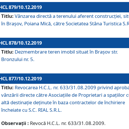
HCL 879/10.12.2019
Titlu:
Vânzarea directă a terenului aferent construcției, si
în Brașov, Poiana Mică, către Societatea Stâna Turistica S.R
HCL 878/10.12.2019
Titlu:
Dezmembrare teren imobil situat în Brașov str.
Bronzului nr. 5.
HCL 877/10.12.2019
Titlu:
Revocarea H.C.L. nr. 633/31.08.2009 privind aprob
vânzării directe către Asociațiile de Proprietari a spațiilor 
altă destinație deținute în baza contractelor de închiriere
încheiate cu S.C. RIAL S.R.L.
Observații :
Revocă H.C.L. nr. 633/31.08.2009.