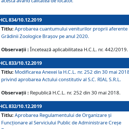
acesta având calitatea de locator.
HCL 834/10.12.2019
Titlu:
Aprobarea cuantumului veniturilor proprii aferente
Grădinii Zoologice Braşov pe anul 2020.
Observații :
Încetează aplicabilitatea H.C.L. nr. 442/2019.
HCL 833/10.12.2019
Titlu:
Modificarea Anexei la H.C.L. nr. 252 din 30 mai 201
privind aprobarea Actului constitutiv al S.C. RIAL S.R.L.
Observații :
Republică H.C.L. nr. 252 din 30 mai 2018.
HCL 832/10.12.2019
Titlu:
Aprobarea Regulamentului de Organizare și
Funcționare al Serviciului Public de Administrare Creșe