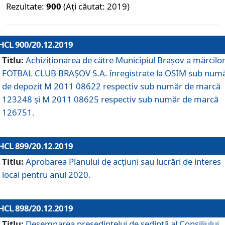
Rezultate:
900
(Ați căutat: 2019)
HCL 900/20.12.2019
Titlu:
Achiziționarea de către Municipiul Brașov a mărcilo
FOTBAL CLUB BRAȘOV S.A. înregistrate la OSIM sub num
de depozit M 2011 08622 respectiv sub număr de marcă
123248 și M 2011 08625 respectiv sub număr de marcă
126751.
HCL 899/20.12.2019
Titlu:
Aprobarea Planului de acţiuni sau lucrări de interes
local pentru anul 2020.
HCL 898/20.12.2019
Titlu:
Desemnarea preşedintelui de şedinţă al Consiliului