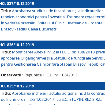
HCL 837/10.12.2019
Titlu:
Aprobarea studiului de fezabilitate și a indicatorilor
tehnico-economici pentru Investiția “Extindere rețea term
în vederea branșării Spitalului Clinic Județean de Urgență
Brașov - sediul Calea București”.
HCL 836/10.12.2019
Titlu:
Modificarea Anexei nr. 2 la H.C.L. nr. 108/2013 priv
aprobarea Organigramei şi a Statului de funcții ale Serviciu
pentru Gestionarea Câinilor fără Stăpân Brașov, republica
Observații :
Republică H.C.L. nr. 108/2013.
HCL 835/10.12.2019
Titlu:
Aprobarea încheierii actului adițional nr. 3 la contrac
de închiriere nr. 2/24.03.2017, cu S.C. STUPINIREZ S.R.L.,