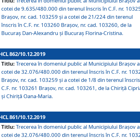
Titlu:
Trecerea în domeniul public al Municipiului Braşov a
cotei de 9.635/480.000 din terenul înscris în C.F. nr. 1032
Brașov, nr. cad. 103259 și a cotei de 21/224 din terenul
înscris în C.F. nr. 103260 Brașov, nr. cad. 103260, de la
Bucuraș Dan-Alexandru și Bucuraș Florina-Cristina.
HCL 862/10.12.2019
Titlu:
Trecerea în domeniul public al Municipiului Braşov a
cotei de 32.076/480.000 din terenul înscris în C.F. nr. 10
Brașov, nr. cad. 103259 și a cotei de 1/8 din terenul înscris
C.F. nr. 103261 Brașov, nr. cad. 103261, de la Chiriță Cipr
și Chiriță Oana-Maria.
HCL 861/10.12.2019
Titlu:
Trecerea în domeniul public al Municipiului Braşov a
cotei de 32.076/480.000 din terenul înscris în C.F. nr. 10