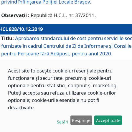
privind înființarea Poliției Locale Brașov.
Observații :
Republică H.C.L. nr. 37/2011.
HCL 828/10.12.2019
Titlu:
Aprobarea standardului de cost pentru serviciile soc
furnizate în cadrul Centrului de Zi de Informare și Consilie
pentru Persoane fără Adăpost, pentru anul 2020.
Acest site folosește cookie-uri esențiale pentru
HCL 827/10.12.2019
funcționare și securitate, precum și cookie-uri
Titlu:
Aprobarea standardului de cost pentru serviciile soc
opționale pentru statistici, conținut și marketing.
furnizate în cadrul Centrului Rezidențial pentru Persoane 
Puteți accepta sau refuza utilizarea cookie-urilor
Adăpost, pentru anul 2020.
opționale; cookie-urile esențiale nu pot fi
dezactivate.
HCL 826/10.12.2019
Respinge
Accept toate
Setări
Titlu:
Aprobarea standardului de cost pentru serviciile soc