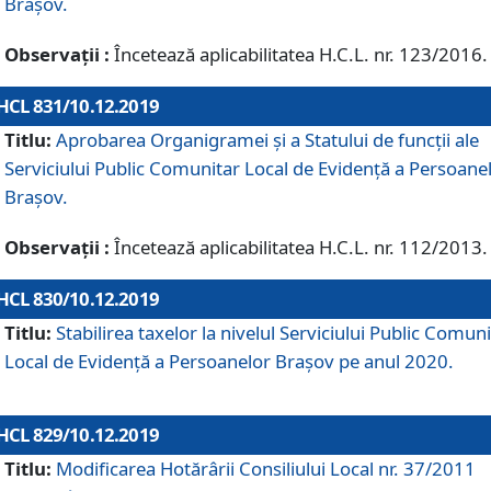
Brașov.
Observații :
Încetează aplicabilitatea H.C.L. nr. 123/2016.
HCL 831/10.12.2019
Titlu:
Aprobarea Organigramei și a Statului de funcții ale
Serviciului Public Comunitar Local de Evidență a Persoane
Brașov.
Observații :
Încetează aplicabilitatea H.C.L. nr. 112/2013.
HCL 830/10.12.2019
Titlu:
Stabilirea taxelor la nivelul Serviciului Public Comun
Local de Evidenţă a Persoanelor Braşov pe anul 2020.
HCL 829/10.12.2019
Titlu:
Modificarea Hotărârii Consiliului Local nr. 37/2011