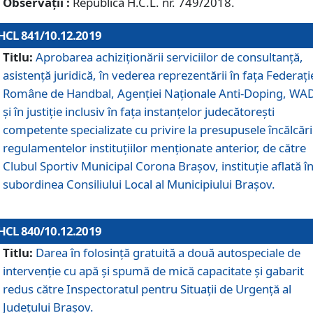
Observații :
Republică H.C.L. nr. 749/2018.
HCL 841/10.12.2019
Titlu:
Aprobarea achiziționării serviciilor de consultanță,
asistență juridică, în vederea reprezentării în fața Federați
Române de Handbal, Agenției Naționale Anti-Doping, WA
și în justiție inclusiv în fața instanțelor judecătorești
competente specializate cu privire la presupusele încălcări
regulamentelor instituțiilor menționate anterior, de către
Clubul Sportiv Municipal Corona Braşov, instituție aflată î
subordinea Consiliului Local al Municipiului Brașov.
HCL 840/10.12.2019
Titlu:
Darea în folosință gratuită a două autospeciale de
intervenție cu apă și spumă de mică capacitate și gabarit
redus către Inspectoratul pentru Situaţii de Urgenţă al
Judeţului Brașov.