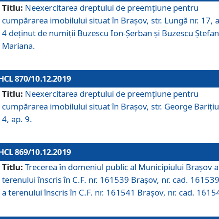
Titlu:
Neexercitarea dreptului de preemţiune pentru
cumpărarea imobilului situat în Braşov, str. Lungă nr. 17, 
4 deţinut de numiţii Buzescu Ion-Şerban și Buzescu Ştefan
Mariana.
HCL 870/10.12.2019
Titlu:
Neexercitarea dreptului de preemţiune pentru
cumpărarea imobilului situat în Braşov, str. George Bariţiu
4, ap. 9.
HCL 869/10.12.2019
Titlu:
Trecerea în domeniul public al Municipiului Braşov a
terenului înscris în C.F. nr. 161539 Brașov, nr. cad. 161539
a terenului înscris în C.F. nr. 161541 Brașov, nr. cad. 1615