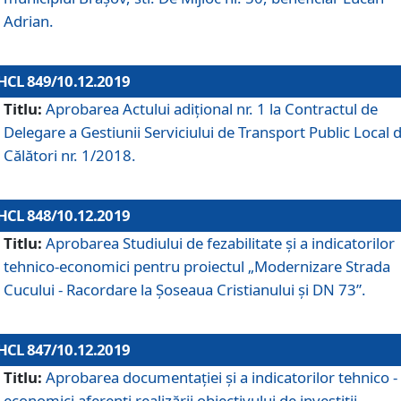
Adrian.
HCL 849/10.12.2019
Titlu:
Aprobarea Actului adiţional nr. 1 la Contractul de
Delegare a Gestiunii Serviciului de Transport Public Local 
Călători nr. 1/2018.
HCL 848/10.12.2019
Titlu:
Aprobarea Studiului de fezabilitate şi a indicatorilor
tehnico-economici pentru proiectul „Modernizare Strada
Cucului - Racordare la Șoseaua Cristianului și DN 73”.
HCL 847/10.12.2019
Titlu:
Aprobarea documentației și a indicatorilor tehnico -
economici aferenți realizării obiectivului de investiții