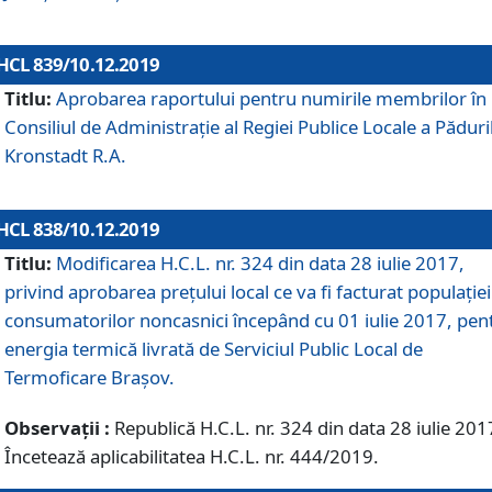
HCL 839/10.12.2019
Titlu:
Aprobarea raportului pentru numirile membrilor în
Consiliul de Administraţie al Regiei Publice Locale a Păduri
Kronstadt R.A.
HCL 838/10.12.2019
Titlu:
Modificarea H.C.L. nr. 324 din data 28 iulie 2017,
privind aprobarea preţului local ce va fi facturat populaţiei
consumatorilor noncasnici începând cu 01 iulie 2017, pen
energia termică livrată de Serviciul Public Local de
Termoficare Braşov.
Observații :
Republică H.C.L. nr. 324 din data 28 iulie 201
Încetează aplicabilitatea H.C.L. nr. 444/2019.