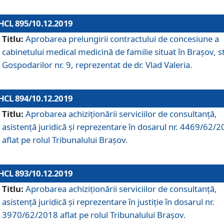
HCL 895/10.12.2019
Titlu:
Aprobarea prelungirii contractului de concesiune a
cabinetului medical medicină de familie situat în Braşov, st
Gospodarilor nr. 9, reprezentat de dr. Vlad Valeria.
HCL 894/10.12.2019
Titlu:
Aprobarea achiziţionării serviciilor de consultanţă,
asistenţă juridică şi reprezentare în dosarul nr. 4469/62/
aflat pe rolul Tribunalului Braşov.
HCL 893/10.12.2019
Titlu:
Aprobarea achiziţionării serviciilor de consultanţă,
asistenţă juridică şi reprezentare în justiţie în dosarul nr.
3970/62/2018 aflat pe rolul Tribunalului Braşov.