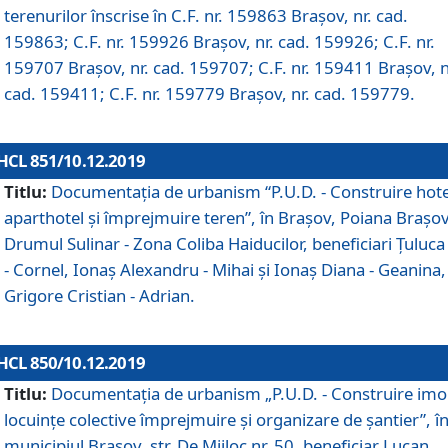
terenurilor înscrise în C.F. nr. 159863 Brașov, nr. cad.
159863; C.F. nr. 159926 Brașov, nr. cad. 159926; C.F. nr.
159707 Brașov, nr. cad. 159707; C.F. nr. 159411 Brașov, n
cad. 159411; C.F. nr. 159779 Brașov, nr. cad. 159779.
HCL 851/10.12.2019
Titlu:
Documentaţia de urbanism “P.U.D. - Construire hote
aparthotel şi împrejmuire teren”, în Braşov, Poiana Braşov
Drumul Sulinar - Zona Coliba Haiducilor, beneficiari Ţuluca
- Cornel, Ionaş Alexandru - Mihai şi Ionaş Diana - Geanina,
Grigore Cristian - Adrian.
HCL 850/10.12.2019
Titlu:
Documentaţia de urbanism „P.U.D. - Construire imo
locuințe colective împrejmuire și organizare de șantier”, î
municipiul Braşov, str. De Mijloc nr. 50, beneficiar Lucan