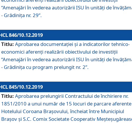
“Amenajări în vederea autorizării ISU în unități de învăță
- Grădinița nr. 29”.
HCL 846/10.12.2019
Titlu:
Aprobarea documentației și a indicatorilor tehnico-
economici aferenți realizării obiectivului de investiții
“Amenajări în vederea autorizării ISU în unități de învăță
- Grădinița cu program prelungit nr. 2”.
HCL 845/10.12.2019
Titlu:
Aprobarea prelungirii Contractului de închiriere nr.
1851/2010 a unui număr de 15 locuri de parcare aferente
Hotelului Coroana Brașovului, încheiat între Municipiul
Braşov şi S.C. Comix Societate Cooperativ Meşteşugăreas