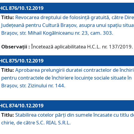
HCL 876/10.12.2019
Titlu:
Revocarea dreptului de folosinţă gratuită, către Dire
Judeţeană pentru Cultură Braşov, asupra unui spaţiu situa
Braşov, str. Mihail Kogălniceanu nr. 23, cam. 303.
Observații :
Încetează aplicabilitatea H.C.L. nr. 137/2019.
HCL 875/10.12.2019
Titlu:
Aprobarea prelungirii duratei contractelor de închir
pentru contractele de închiriere locuinţe sociale situate în
Braşov, str. Zizinului nr. 144.
HCL 874/10.12.2019
Titlu:
Stabilirea cotelor părți din sumele încasate cu titlu d
chirie, de către S.C. RIAL S.R.L.