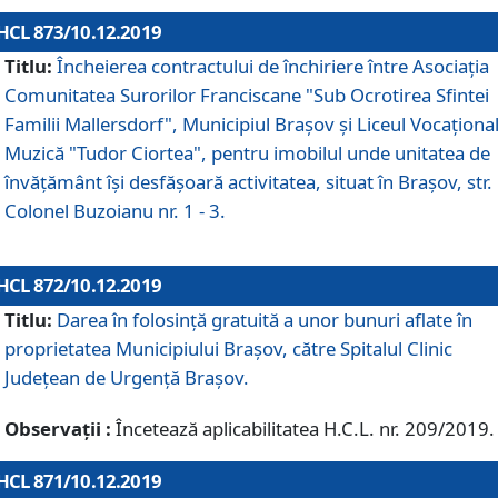
HCL 873/10.12.2019
Titlu:
Încheierea contractului de închiriere între Asociația
Comunitatea Surorilor Franciscane "Sub Ocrotirea Sfintei
Familii Mallersdorf", Municipiul Braşov şi Liceul Vocaționa
Muzică "Tudor Ciortea", pentru imobilul unde unitatea de
învățământ îşi desfăşoară activitatea, situat în Braşov, str.
Colonel Buzoianu nr. 1 - 3.
HCL 872/10.12.2019
Titlu:
Darea în folosinţă gratuită a unor bunuri aflate în
proprietatea Municipiului Braşov, către Spitalul Clinic
Judeţean de Urgenţă Braşov.
Observații :
Încetează aplicabilitatea H.C.L. nr. 209/2019.
HCL 871/10.12.2019