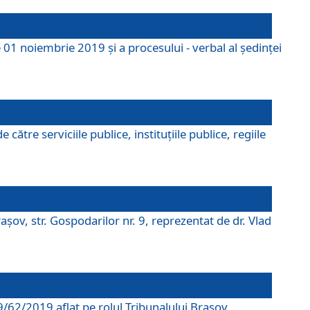
 01 noiembrie 2019 și a procesului - verbal al ședinței
tre serviciile publice, instituțiile publice, regiile
şov, str. Gospodarilor nr. 9, reprezentat de dr. Vlad
69/62/2019 aflat pe rolul Tribunalului Braşov.