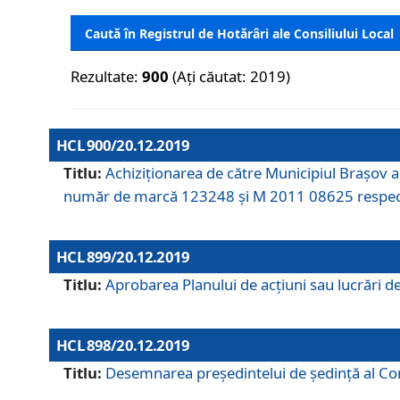
Caută în Registrul de Hotărâri ale Consiliului Local
Rezultate:
900
(Ați căutat: 2019)
HCL 900/20.12.2019
Titlu:
Achiziționarea de către Municipiul Brașov
număr de marcă 123248 și M 2011 08625 respec
HCL 899/20.12.2019
Titlu:
Aprobarea Planului de acţiuni sau lucrări d
HCL 898/20.12.2019
Titlu:
Desemnarea preşedintelui de şedinţă al Cons