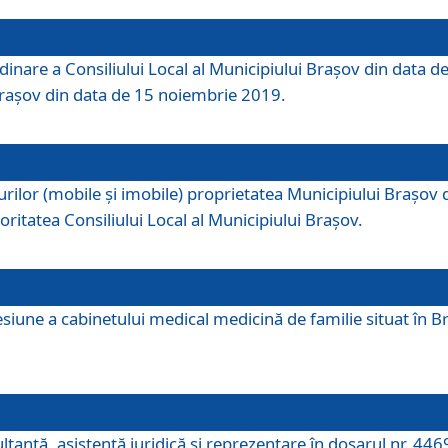
dinare a Consiliului Local al Municipiului Brașov din data de
 Brașov din data de 15 noiembrie 2019.
or (mobile și imobile) proprietatea Municipiului Brașov de că
oritatea Consiliului Local al Municipiului Brașov.
iune a cabinetului medical medicină de familie situat în Bra
ultanţă, asistenţă juridică şi reprezentare în dosarul nr. 44