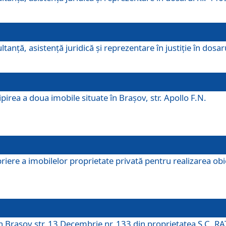
ltanţă, asistenţă juridică şi reprezentare în justiţie în dosa
irea a doua imobile situate în Brașov, str. Apollo F.N.
ere a imobilelor proprietate privată pentru realizarea obiect
în Brașov str. 13 Decembrie nr. 133 din proprietatea S.C. RA