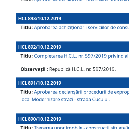
HCL 893/10.12.2019
Titlu:
Aprobarea achiziţionării serviciilor de consu
HCL 892/10.12.2019
Titlu:
Completarea H.C.L. nr. 597/2019 privind alip
Observații :
Republică H.C.L. nr. 597/2019.
HCL 891/10.12.2019
Titlu:
Aprobarea declanșării procedurii de expropri
local Modernizare străzi - strada Cucului.
HCL 890/10.12.2019
Titlu:
Trecerea unor imobile - construcții situate 