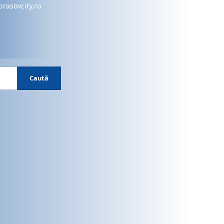
brasovcity.ro
Caută