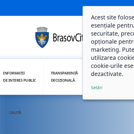
Acest site folos
esențiale pentru
securitate, prec
opționale pentru 
marketing. Pute
utilizarea cooki
cookie-urile ese
dezactivate.
INFORMAȚII
TRANSPARENȚĂ
INTEGRITATE
DE INTERES PUBLIC
DECIZIONALĂ
INSTITUȚIONALĂ
Setări
CAUTĂ