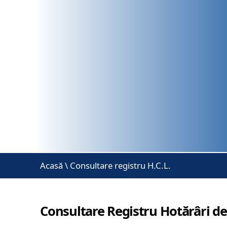
Acasă
\
Consultare registru H.C.L.
Consultare Registru Hotărâri de