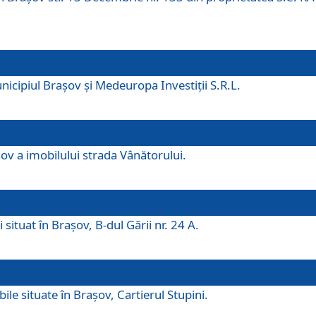
icipiul Brașov și Medeuropa Investiții S.R.L.
şov a imobilului strada Vânătorului.
 situat în Brașov, B-dul Gării nr. 24 A.
ile situate în Braşov, Cartierul Stupini.