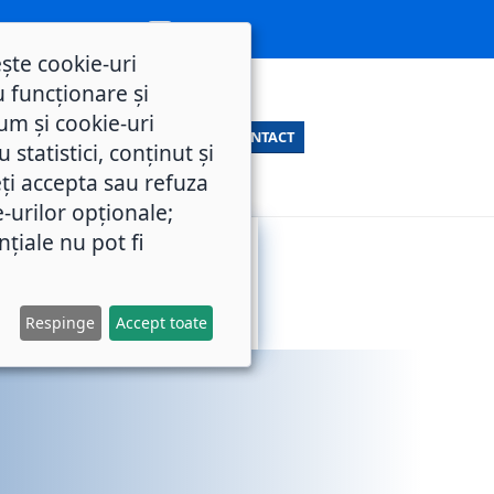
ește cookie-uri
 funcționare și
um și cookie-uri
CONTACT
statistici, conținut și
ți accepta sau refuza
e-urilor opționale;
nțiale nu pot fi
SERVICII
M.O.L.
PUBLICE
Respinge
Accept toate