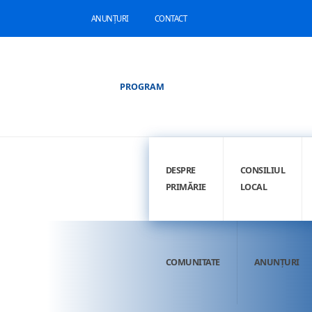
ANUNȚURI
CONTACT
PROGRAM
DESPRE
CONSILIUL
PRIMĂRIE
LOCAL
COMUNITATE
ANUNȚURI