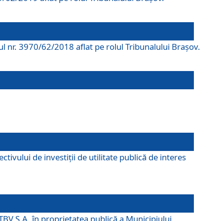
rul nr. 3970/62/2018 aflat pe rolul Tribunalului Braşov.
ivului de investiții de utilitate publică de interes
TBV S.A. în proprietatea publică a Municipiului