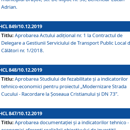
Adrian.
HCL 849/10.12.2019
Titlu:
Aprobarea Actului adiţional nr. 1 la Contractul de
Delegare a Gestiunii Serviciului de Transport Public Local 
Călători nr. 1/2018.
HCL 848/10.12.2019
Titlu:
Aprobarea Studiului de fezabilitate şi a indicatorilor
tehnico-economici pentru proiectul „Modernizare Strada
Cucului - Racordare la Șoseaua Cristianului și DN 73”.
HCL 847/10.12.2019
Titlu:
Aprobarea documentației și a indicatorilor tehnico -
economici aferenți realizării obiectivului de investiții