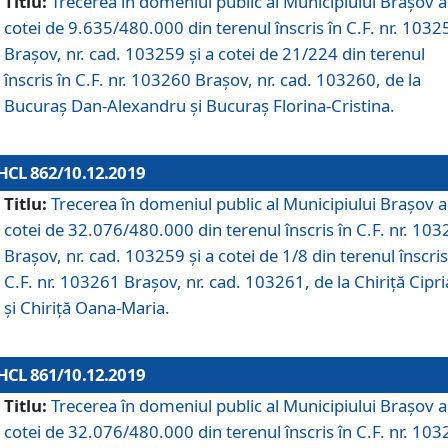
Titlu:
Trecerea în domeniul public al Municipiului Braşov a
cotei de 9.635/480.000 din terenul înscris în C.F. nr. 1032
Brașov, nr. cad. 103259 și a cotei de 21/224 din terenul
înscris în C.F. nr. 103260 Brașov, nr. cad. 103260, de la
Bucuraș Dan-Alexandru și Bucuraș Florina-Cristina.
HCL 862/10.12.2019
Titlu:
Trecerea în domeniul public al Municipiului Braşov a
cotei de 32.076/480.000 din terenul înscris în C.F. nr. 10
Brașov, nr. cad. 103259 și a cotei de 1/8 din terenul înscris
C.F. nr. 103261 Brașov, nr. cad. 103261, de la Chiriță Cipr
și Chiriță Oana-Maria.
HCL 861/10.12.2019
Titlu:
Trecerea în domeniul public al Municipiului Braşov a
cotei de 32.076/480.000 din terenul înscris în C.F. nr. 10