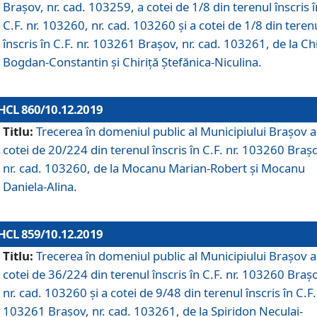
Brașov, nr. cad. 103259, a cotei de 1/8 din terenul înscris î
C.F. nr. 103260, nr. cad. 103260 și a cotei de 1/8 din teren
înscris în C.F. nr. 103261 Brașov, nr. cad. 103261, de la Chi
Bogdan-Constantin și Chiriță Ștefănica-Niculina.
HCL 860/10.12.2019
Titlu:
Trecerea în domeniul public al Municipiului Braşov a
cotei de 20/224 din terenul înscris în C.F. nr. 103260 Braș
nr. cad. 103260, de la Mocanu Marian-Robert și Mocanu
Daniela-Alina.
HCL 859/10.12.2019
Titlu:
Trecerea în domeniul public al Municipiului Braşov a
cotei de 36/224 din terenul înscris în C.F. nr. 103260 Braș
nr. cad. 103260 și a cotei de 9/48 din terenul înscris în C.F.
103261 Brașov, nr. cad. 103261, de la Spiridon Neculai-