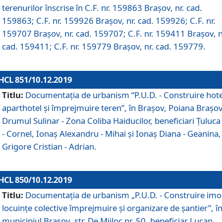
terenurilor înscrise în C.F. nr. 159863 Brașov, nr. cad.
159863; C.F. nr. 159926 Brașov, nr. cad. 159926; C.F. nr.
159707 Brașov, nr. cad. 159707; C.F. nr. 159411 Brașov, n
cad. 159411; C.F. nr. 159779 Brașov, nr. cad. 159779.
HCL 851/10.12.2019
Titlu:
Documentaţia de urbanism “P.U.D. - Construire hote
aparthotel şi împrejmuire teren”, în Braşov, Poiana Braşov
Drumul Sulinar - Zona Coliba Haiducilor, beneficiari Ţuluca
- Cornel, Ionaş Alexandru - Mihai şi Ionaş Diana - Geanina,
Grigore Cristian - Adrian.
HCL 850/10.12.2019
Titlu:
Documentaţia de urbanism „P.U.D. - Construire imo
locuințe colective împrejmuire și organizare de șantier”, î
municipiul Braşov, str. De Mijloc nr. 50, beneficiar Lucan