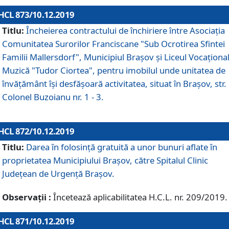
HCL 873/10.12.2019
Titlu:
Încheierea contractului de închiriere între Asociația
Comunitatea Surorilor Franciscane "Sub Ocrotirea Sfintei
Familii Mallersdorf", Municipiul Braşov şi Liceul Vocaționa
Muzică "Tudor Ciortea", pentru imobilul unde unitatea de
învățământ îşi desfăşoară activitatea, situat în Braşov, str.
Colonel Buzoianu nr. 1 - 3.
HCL 872/10.12.2019
Titlu:
Darea în folosinţă gratuită a unor bunuri aflate în
proprietatea Municipiului Braşov, către Spitalul Clinic
Judeţean de Urgenţă Braşov.
Observații :
Încetează aplicabilitatea H.C.L. nr. 209/2019.
HCL 871/10.12.2019