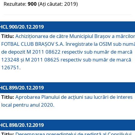
Rezultate:
900
(Ați căutat: 2019)
HCL 900/20.12.2019
Titlu:
Achiziționarea de către Municipiul Brașov a mărcilo
FOTBAL CLUB BRAȘOV S.A. înregistrate la OSIM sub num
de depozit M 2011 08622 respectiv sub număr de marcă
123248 și M 2011 08625 respectiv sub număr de marcă
126751.
HCL 899/20.12.2019
Titlu:
Aprobarea Planului de acţiuni sau lucrări de interes
local pentru anul 2020.
HCL 898/20.12.2019
Titlu:
Desemnarea preşedintelui de şedinţă al Consiliului