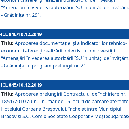
“Amenajări în vederea autorizării ISU în unități de învăță
- Grădinița nr. 29”.
HCL 846/10.12.2019
Titlu:
Aprobarea documentației și a indicatorilor tehnico-
economici aferenți realizării obiectivului de investiții
“Amenajări în vederea autorizării ISU în unități de învăță
- Grădinița cu program prelungit nr. 2”.
HCL 845/10.12.2019
Titlu:
Aprobarea prelungirii Contractului de închiriere nr.
1851/2010 a unui număr de 15 locuri de parcare aferente
Hotelului Coroana Brașovului, încheiat între Municipiul
Braşov şi S.C. Comix Societate Cooperativ Meşteşugăreas