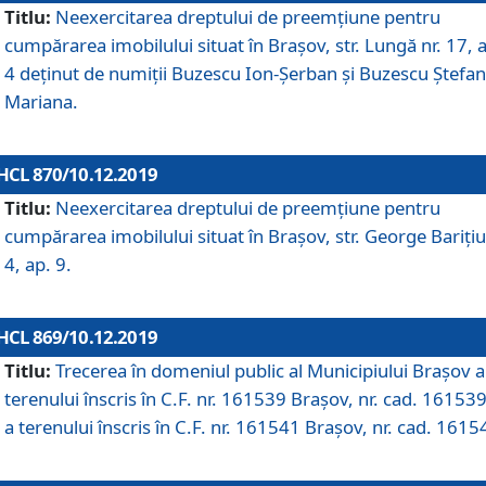
Titlu:
Neexercitarea dreptului de preemţiune pentru
cumpărarea imobilului situat în Braşov, str. Lungă nr. 17, 
4 deţinut de numiţii Buzescu Ion-Şerban și Buzescu Ştefan
Mariana.
HCL 870/10.12.2019
Titlu:
Neexercitarea dreptului de preemţiune pentru
cumpărarea imobilului situat în Braşov, str. George Bariţiu
4, ap. 9.
HCL 869/10.12.2019
Titlu:
Trecerea în domeniul public al Municipiului Braşov a
terenului înscris în C.F. nr. 161539 Brașov, nr. cad. 161539
a terenului înscris în C.F. nr. 161541 Brașov, nr. cad. 1615