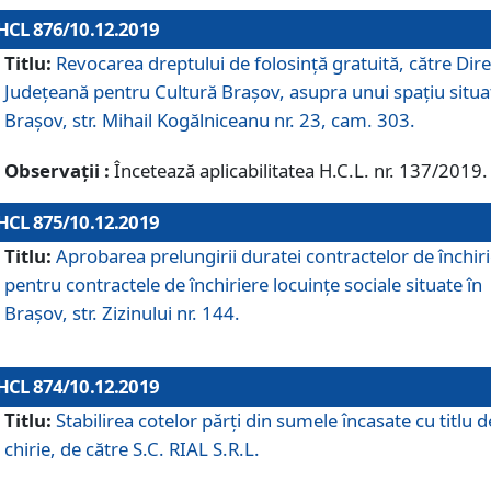
HCL 876/10.12.2019
Titlu:
Revocarea dreptului de folosinţă gratuită, către Dire
Judeţeană pentru Cultură Braşov, asupra unui spaţiu situa
Braşov, str. Mihail Kogălniceanu nr. 23, cam. 303.
Observații :
Încetează aplicabilitatea H.C.L. nr. 137/2019.
HCL 875/10.12.2019
Titlu:
Aprobarea prelungirii duratei contractelor de închir
pentru contractele de închiriere locuinţe sociale situate în
Braşov, str. Zizinului nr. 144.
HCL 874/10.12.2019
Titlu:
Stabilirea cotelor părți din sumele încasate cu titlu d
chirie, de către S.C. RIAL S.R.L.