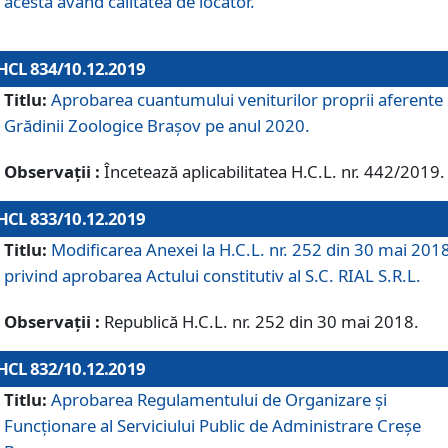
acesta având calitatea de locator.
HCL 834/10.12.2019
Titlu:
Aprobarea cuantumului veniturilor proprii aferente
Grădinii Zoologice Braşov pe anul 2020.
Observații :
Încetează aplicabilitatea H.C.L. nr. 442/2019.
HCL 833/10.12.2019
Titlu:
Modificarea Anexei la H.C.L. nr. 252 din 30 mai 201
privind aprobarea Actului constitutiv al S.C. RIAL S.R.L.
Observații :
Republică H.C.L. nr. 252 din 30 mai 2018.
HCL 832/10.12.2019
Titlu:
Aprobarea Regulamentului de Organizare și
Funcționare al Serviciului Public de Administrare Creșe