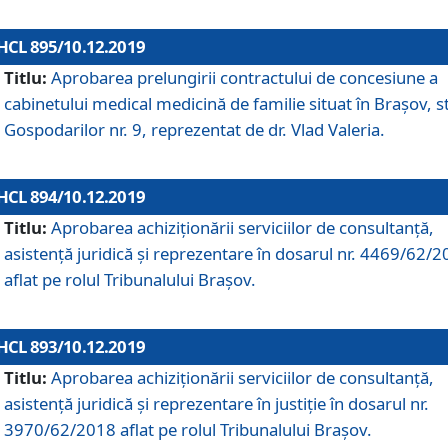
HCL 895/10.12.2019
Titlu:
Aprobarea prelungirii contractului de concesiune a
cabinetului medical medicină de familie situat în Braşov, st
Gospodarilor nr. 9, reprezentat de dr. Vlad Valeria.
HCL 894/10.12.2019
Titlu:
Aprobarea achiziţionării serviciilor de consultanţă,
asistenţă juridică şi reprezentare în dosarul nr. 4469/62/
aflat pe rolul Tribunalului Braşov.
HCL 893/10.12.2019
Titlu:
Aprobarea achiziţionării serviciilor de consultanţă,
asistenţă juridică şi reprezentare în justiţie în dosarul nr.
3970/62/2018 aflat pe rolul Tribunalului Braşov.