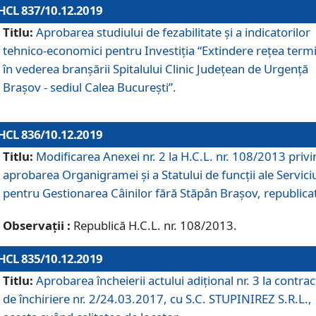
HCL 837/10.12.2019
Titlu:
Aprobarea studiului de fezabilitate și a indicatorilor
tehnico-economici pentru Investiția “Extindere rețea term
în vederea branșării Spitalului Clinic Județean de Urgență
Brașov - sediul Calea București”.
HCL 836/10.12.2019
Titlu:
Modificarea Anexei nr. 2 la H.C.L. nr. 108/2013 priv
aprobarea Organigramei şi a Statului de funcții ale Serviciu
pentru Gestionarea Câinilor fără Stăpân Brașov, republica
Observații :
Republică H.C.L. nr. 108/2013.
HCL 835/10.12.2019
Titlu:
Aprobarea încheierii actului adițional nr. 3 la contrac
de închiriere nr. 2/24.03.2017, cu S.C. STUPINIREZ S.R.L.,