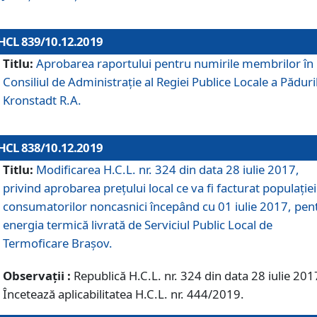
HCL 839/10.12.2019
Titlu:
Aprobarea raportului pentru numirile membrilor în
Consiliul de Administraţie al Regiei Publice Locale a Păduri
Kronstadt R.A.
HCL 838/10.12.2019
Titlu:
Modificarea H.C.L. nr. 324 din data 28 iulie 2017,
privind aprobarea preţului local ce va fi facturat populaţiei
consumatorilor noncasnici începând cu 01 iulie 2017, pen
energia termică livrată de Serviciul Public Local de
Termoficare Braşov.
Observații :
Republică H.C.L. nr. 324 din data 28 iulie 201
Încetează aplicabilitatea H.C.L. nr. 444/2019.