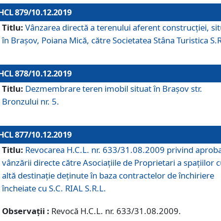
HCL 879/10.12.2019
Titlu:
Vânzarea directă a terenului aferent construcției, si
în Brașov, Poiana Mică, către Societatea Stâna Turistica S.R
HCL 878/10.12.2019
Titlu:
Dezmembrare teren imobil situat în Brașov str.
Bronzului nr. 5.
HCL 877/10.12.2019
Titlu:
Revocarea H.C.L. nr. 633/31.08.2009 privind aprob
vânzării directe către Asociațiile de Proprietari a spațiilor 
altă destinație deținute în baza contractelor de închiriere
încheiate cu S.C. RIAL S.R.L.
Observații :
Revocă H.C.L. nr. 633/31.08.2009.