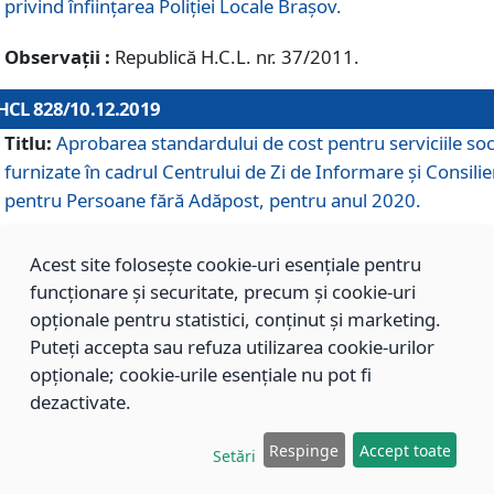
privind înființarea Poliției Locale Brașov.
Observații :
Republică H.C.L. nr. 37/2011.
HCL 828/10.12.2019
Titlu:
Aprobarea standardului de cost pentru serviciile soc
furnizate în cadrul Centrului de Zi de Informare și Consilie
pentru Persoane fără Adăpost, pentru anul 2020.
Acest site folosește cookie-uri esențiale pentru
HCL 827/10.12.2019
funcționare și securitate, precum și cookie-uri
Titlu:
Aprobarea standardului de cost pentru serviciile soc
opționale pentru statistici, conținut și marketing.
furnizate în cadrul Centrului Rezidențial pentru Persoane 
Puteți accepta sau refuza utilizarea cookie-urilor
Adăpost, pentru anul 2020.
opționale; cookie-urile esențiale nu pot fi
dezactivate.
HCL 826/10.12.2019
Respinge
Accept toate
Setări
Titlu:
Aprobarea standardului de cost pentru serviciile soc