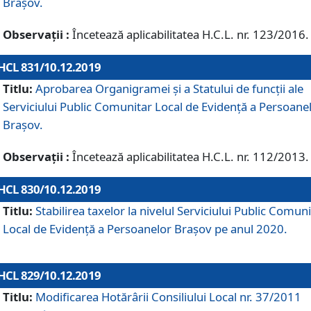
Brașov.
Observații :
Încetează aplicabilitatea H.C.L. nr. 123/2016.
HCL 831/10.12.2019
Titlu:
Aprobarea Organigramei și a Statului de funcții ale
Serviciului Public Comunitar Local de Evidență a Persoane
Brașov.
Observații :
Încetează aplicabilitatea H.C.L. nr. 112/2013.
HCL 830/10.12.2019
Titlu:
Stabilirea taxelor la nivelul Serviciului Public Comun
Local de Evidenţă a Persoanelor Braşov pe anul 2020.
HCL 829/10.12.2019
Titlu:
Modificarea Hotărârii Consiliului Local nr. 37/2011