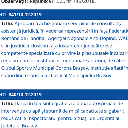
Observații :
Republică H.C.L. nr. 749/2018.
HCL 841/10.12.2019
Titlu:
Aprobarea achiziționării serviciilor de consultanță,
asistență juridică, în vederea reprezentării în fața Federați
Române de Handbal, Agenției Naționale Anti-Doping, WA
și în justiție inclusiv în fața instanțelor judecătorești
competente specializate cu privire la presupusele încălcări
regulamentelor instituțiilor menționate anterior, de către
Clubul Sportiv Municipal Corona Braşov, instituție aflată î
subordinea Consiliului Local al Municipiului Brașov.
HCL 840/10.12.2019
Titlu:
Darea în folosință gratuită a două autospeciale de
intervenție cu apă și spumă de mică capacitate și gabarit
redus către Inspectoratul pentru Situaţii de Urgenţă al
Judeţului Brașov.