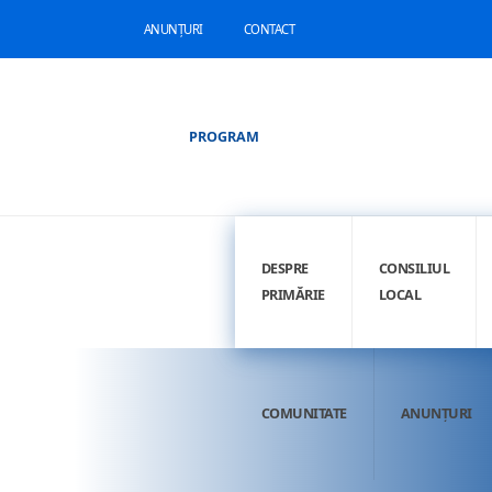
ANUNȚURI
CONTACT
PROGRAM
DESPRE
CONSILIUL
PRIMĂRIE
LOCAL
COMUNITATE
ANUNȚURI