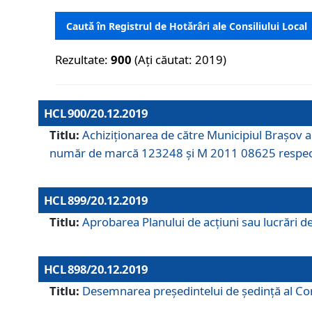
Caută în Registrul de Hotărâri ale Consiliului Local
Rezultate:
900
(Ați căutat: 2019)
HCL 900/20.12.2019
Titlu:
Achiziționarea de către Municipiul Brașov
număr de marcă 123248 și M 2011 08625 respec
HCL 899/20.12.2019
Titlu:
Aprobarea Planului de acţiuni sau lucrări d
HCL 898/20.12.2019
Titlu:
Desemnarea preşedintelui de şedinţă al Cons