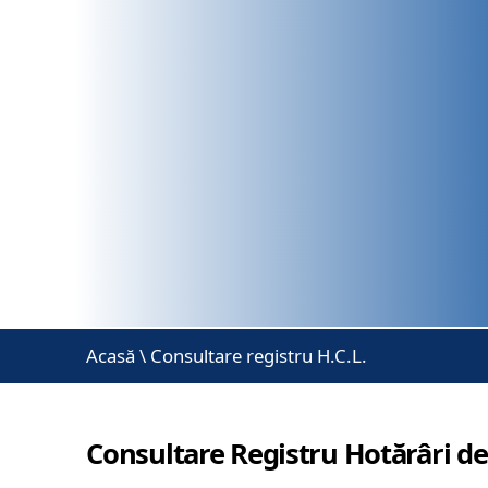
Acasă
\
Consultare registru H.C.L.
Consultare Registru Hotărâri de