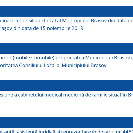
dinare a Consiliului Local al Municipiului Brașov din data de
 Brașov din data de 15 noiembrie 2019.
or (mobile și imobile) proprietatea Municipiului Brașov de că
oritatea Consiliului Local al Municipiului Brașov.
iune a cabinetului medical medicină de familie situat în Bra
ultanţă, asistenţă juridică şi reprezentare în dosarul nr. 44