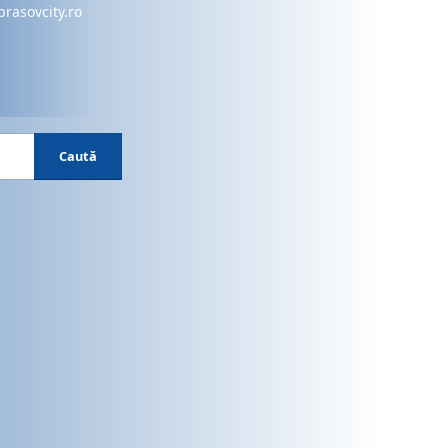
brasovcity.ro
Caută