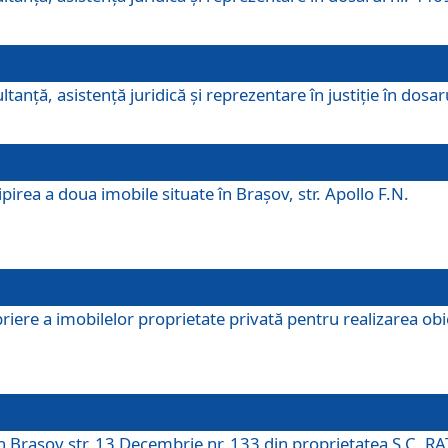
ltanţă, asistenţă juridică şi reprezentare în justiţie în dosa
irea a doua imobile situate în Brașov, str. Apollo F.N.
ere a imobilelor proprietate privată pentru realizarea obiect
în Brașov str. 13 Decembrie nr. 133 din proprietatea S.C. RA