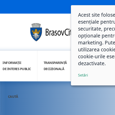
Acest site folos
esențiale pentru
securitate, prec
opționale pentru 
marketing. Pute
utilizarea cooki
cookie-urile ese
dezactivate.
INFORMAȚII
TRANSPARENȚĂ
INTEGRITATE
DE INTERES PUBLIC
DECIZIONALĂ
INSTITUȚIONALĂ
Setări
CAUTĂ