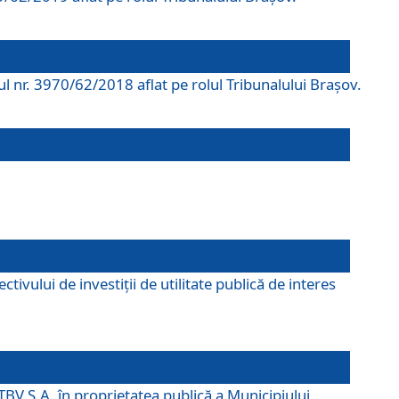
rul nr. 3970/62/2018 aflat pe rolul Tribunalului Braşov.
ivului de investiții de utilitate publică de interes
TBV S.A. în proprietatea publică a Municipiului