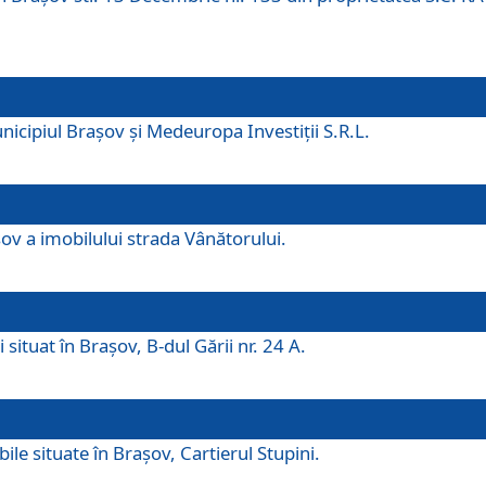
icipiul Brașov și Medeuropa Investiții S.R.L.
şov a imobilului strada Vânătorului.
 situat în Brașov, B-dul Gării nr. 24 A.
ile situate în Braşov, Cartierul Stupini.