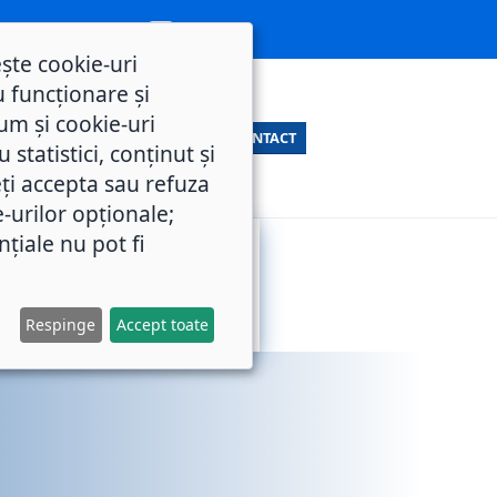
ește cookie-uri
 funcționare și
um și cookie-uri
CONTACT
statistici, conținut și
ți accepta sau refuza
e-urilor opționale;
nțiale nu pot fi
SERVICII
M.O.L.
PUBLICE
Respinge
Accept toate