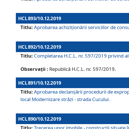
HCL 893/10.12.2019
Titlu:
Aprobarea achiziţionării serviciilor de consu
HCL 892/10.12.2019
Titlu:
Completarea H.C.L. nr. 597/2019 privind alip
Observații :
Republică H.C.L. nr. 597/2019.
HCL 891/10.12.2019
Titlu:
Aprobarea declanșării procedurii de expropri
local Modernizare străzi - strada Cucului.
HCL 890/10.12.2019
Titlu:
Trecerea unor imobile - construcții situate 