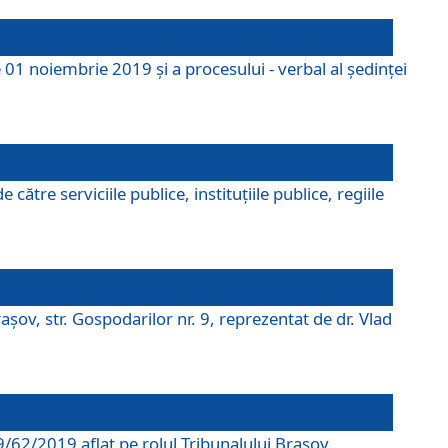
 01 noiembrie 2019 și a procesului - verbal al ședinței
tre serviciile publice, instituțiile publice, regiile
şov, str. Gospodarilor nr. 9, reprezentat de dr. Vlad
69/62/2019 aflat pe rolul Tribunalului Braşov.