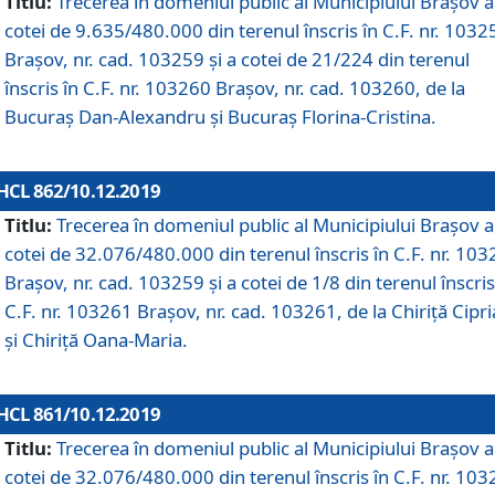
Titlu:
Trecerea în domeniul public al Municipiului Braşov a
cotei de 9.635/480.000 din terenul înscris în C.F. nr. 1032
Brașov, nr. cad. 103259 și a cotei de 21/224 din terenul
înscris în C.F. nr. 103260 Brașov, nr. cad. 103260, de la
Bucuraș Dan-Alexandru și Bucuraș Florina-Cristina.
HCL 862/10.12.2019
Titlu:
Trecerea în domeniul public al Municipiului Braşov a
cotei de 32.076/480.000 din terenul înscris în C.F. nr. 10
Brașov, nr. cad. 103259 și a cotei de 1/8 din terenul înscris
C.F. nr. 103261 Brașov, nr. cad. 103261, de la Chiriță Cipr
și Chiriță Oana-Maria.
HCL 861/10.12.2019
Titlu:
Trecerea în domeniul public al Municipiului Braşov a
cotei de 32.076/480.000 din terenul înscris în C.F. nr. 10