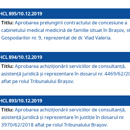
HCL 895/10.12.2019
Titlu:
Aprobarea prelungirii contractului de concesiune a
cabinetului medical medicină de familie situat în Braşov, st
Gospodarilor nr. 9, reprezentat de dr. Vlad Valeria.
HCL 894/10.12.2019
Titlu:
Aprobarea achiziţionării serviciilor de consultanţă,
asistenţă juridică şi reprezentare în dosarul nr. 4469/62/
aflat pe rolul Tribunalului Braşov.
HCL 893/10.12.2019
Titlu:
Aprobarea achiziţionării serviciilor de consultanţă,
asistenţă juridică şi reprezentare în justiţie în dosarul nr.
3970/62/2018 aflat pe rolul Tribunalului Braşov.