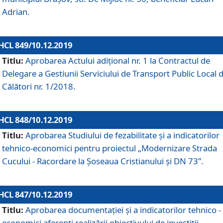
Adrian.
HCL 849/10.12.2019
Titlu:
Aprobarea Actului adiţional nr. 1 la Contractul de
Delegare a Gestiunii Serviciului de Transport Public Local 
Călători nr. 1/2018.
HCL 848/10.12.2019
Titlu:
Aprobarea Studiului de fezabilitate şi a indicatorilor
tehnico-economici pentru proiectul „Modernizare Strada
Cucului - Racordare la Șoseaua Cristianului și DN 73”.
HCL 847/10.12.2019
Titlu:
Aprobarea documentației și a indicatorilor tehnico -
economici aferenți realizării obiectivului de investiții