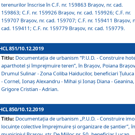
terenurilor înscrise în C.F. nr. 159863 Brașov, nr. cad.
159863; C.F. nr. 159926 Brașov, nr. cad. 159926; C.F. nr.
159707 Brașov, nr. cad. 159707; C.F. nr. 159411 Brașov, n
cad. 159411; C.F. nr. 159779 Brașov, nr. cad. 159779.
HCL 851/10.12.2019
Titlu:
Documentaţia de urbanism “P.U.D. - Construire hote
aparthotel şi împrejmuire teren”, în Braşov, Poiana Braşov
Drumul Sulinar - Zona Coliba Haiducilor, beneficiari Ţuluca
- Cornel, Ionaş Alexandru - Mihai şi Ionaş Diana - Geanina,
Grigore Cristian - Adrian.
HCL 850/10.12.2019
Titlu:
Documentaţia de urbanism „P.U.D. - Construire imo
locuințe colective împrejmuire și organizare de șantier”, î
municipiul Braşov, str. De Mijloc nr. 50, beneficiar Lucan