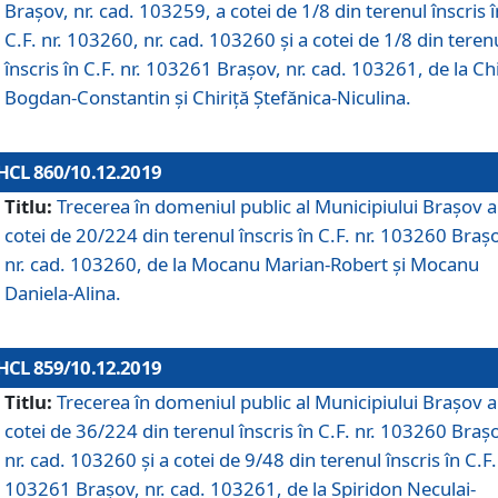
Brașov, nr. cad. 103259, a cotei de 1/8 din terenul înscris î
C.F. nr. 103260, nr. cad. 103260 și a cotei de 1/8 din teren
înscris în C.F. nr. 103261 Brașov, nr. cad. 103261, de la Chi
Bogdan-Constantin și Chiriță Ștefănica-Niculina.
HCL 860/10.12.2019
Titlu:
Trecerea în domeniul public al Municipiului Braşov a
cotei de 20/224 din terenul înscris în C.F. nr. 103260 Braș
nr. cad. 103260, de la Mocanu Marian-Robert și Mocanu
Daniela-Alina.
HCL 859/10.12.2019
Titlu:
Trecerea în domeniul public al Municipiului Braşov a
cotei de 36/224 din terenul înscris în C.F. nr. 103260 Braș
nr. cad. 103260 și a cotei de 9/48 din terenul înscris în C.F.
103261 Brașov, nr. cad. 103261, de la Spiridon Neculai-