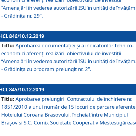
“Amenajări în vederea autorizării ISU în unități de învăță
- Grădinița nr. 29”.
HCL 846/10.12.2019
Titlu:
Aprobarea documentației și a indicatorilor tehnico-
economici aferenți realizării obiectivului de investiții
“Amenajări în vederea autorizării ISU în unități de învăță
- Grădinița cu program prelungit nr. 2”.
HCL 845/10.12.2019
Titlu:
Aprobarea prelungirii Contractului de închiriere nr.
1851/2010 a unui număr de 15 locuri de parcare aferente
Hotelului Coroana Brașovului, încheiat între Municipiul
Braşov şi S.C. Comix Societate Cooperativ Meşteşugăreas