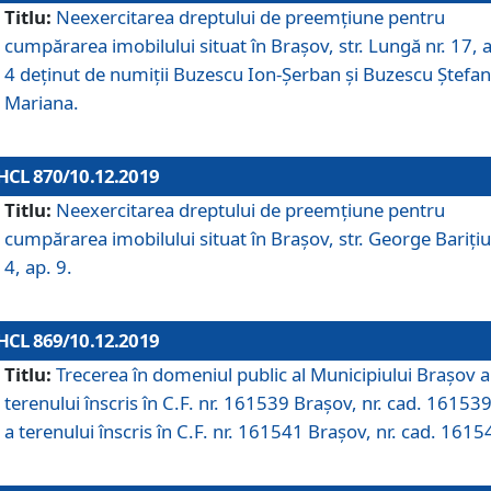
Titlu:
Neexercitarea dreptului de preemţiune pentru
cumpărarea imobilului situat în Braşov, str. Lungă nr. 17, 
4 deţinut de numiţii Buzescu Ion-Şerban și Buzescu Ştefan
Mariana.
HCL 870/10.12.2019
Titlu:
Neexercitarea dreptului de preemţiune pentru
cumpărarea imobilului situat în Braşov, str. George Bariţiu
4, ap. 9.
HCL 869/10.12.2019
Titlu:
Trecerea în domeniul public al Municipiului Braşov a
terenului înscris în C.F. nr. 161539 Brașov, nr. cad. 161539
a terenului înscris în C.F. nr. 161541 Brașov, nr. cad. 1615