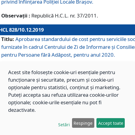
privind înființarea Poliției Locale Brașov.
Observații :
Republică H.C.L. nr. 37/2011.
HCL 828/10.12.2019
Titlu:
Aprobarea standardului de cost pentru serviciile soc
furnizate în cadrul Centrului de Zi de Informare și Consilie
pentru Persoane fără Adăpost, pentru anul 2020.
Acest site folosește cookie-uri esențiale pentru
HCL 827/10.12.2019
funcționare și securitate, precum și cookie-uri
Titlu:
Aprobarea standardului de cost pentru serviciile soc
opționale pentru statistici, conținut și marketing.
furnizate în cadrul Centrului Rezidențial pentru Persoane 
Puteți accepta sau refuza utilizarea cookie-urilor
Adăpost, pentru anul 2020.
opționale; cookie-urile esențiale nu pot fi
dezactivate.
HCL 826/10.12.2019
Respinge
Accept toate
Setări
Titlu:
Aprobarea standardului de cost pentru serviciile soc