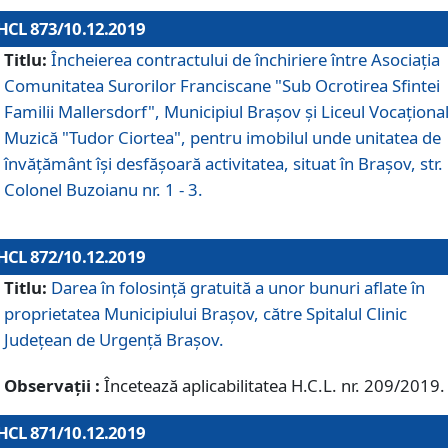
HCL 873/10.12.2019
Titlu:
Încheierea contractului de închiriere între Asociația
Comunitatea Surorilor Franciscane "Sub Ocrotirea Sfintei
Familii Mallersdorf", Municipiul Braşov şi Liceul Vocaționa
Muzică "Tudor Ciortea", pentru imobilul unde unitatea de
învățământ îşi desfăşoară activitatea, situat în Braşov, str.
Colonel Buzoianu nr. 1 - 3.
HCL 872/10.12.2019
Titlu:
Darea în folosinţă gratuită a unor bunuri aflate în
proprietatea Municipiului Braşov, către Spitalul Clinic
Judeţean de Urgenţă Braşov.
Observații :
Încetează aplicabilitatea H.C.L. nr. 209/2019.
HCL 871/10.12.2019