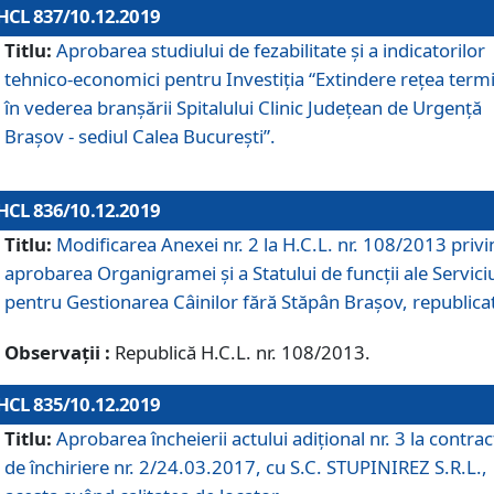
HCL 837/10.12.2019
Titlu:
Aprobarea studiului de fezabilitate și a indicatorilor
tehnico-economici pentru Investiția “Extindere rețea term
în vederea branșării Spitalului Clinic Județean de Urgență
Brașov - sediul Calea București”.
HCL 836/10.12.2019
Titlu:
Modificarea Anexei nr. 2 la H.C.L. nr. 108/2013 priv
aprobarea Organigramei şi a Statului de funcții ale Serviciu
pentru Gestionarea Câinilor fără Stăpân Brașov, republica
Observații :
Republică H.C.L. nr. 108/2013.
HCL 835/10.12.2019
Titlu:
Aprobarea încheierii actului adițional nr. 3 la contrac
de închiriere nr. 2/24.03.2017, cu S.C. STUPINIREZ S.R.L.,