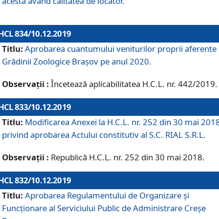
acesta având calitatea de locator.
HCL 834/10.12.2019
Titlu:
Aprobarea cuantumului veniturilor proprii aferente
Grădinii Zoologice Braşov pe anul 2020.
Observații :
Încetează aplicabilitatea H.C.L. nr. 442/2019.
HCL 833/10.12.2019
Titlu:
Modificarea Anexei la H.C.L. nr. 252 din 30 mai 201
privind aprobarea Actului constitutiv al S.C. RIAL S.R.L.
Observații :
Republică H.C.L. nr. 252 din 30 mai 2018.
HCL 832/10.12.2019
Titlu:
Aprobarea Regulamentului de Organizare și
Funcționare al Serviciului Public de Administrare Creșe