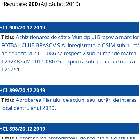
Rezultate:
900
(Ați căutat: 2019)
HCL 900/20.12.2019
Titlu:
Achiziționarea de către Municipiul Brașov a mărcilo
FOTBAL CLUB BRAȘOV S.A. înregistrate la OSIM sub num
de depozit M 2011 08622 respectiv sub număr de marcă
123248 și M 2011 08625 respectiv sub număr de marcă
126751.
HCL 899/20.12.2019
Titlu:
Aprobarea Planului de acţiuni sau lucrări de interes
local pentru anul 2020.
HCL 898/20.12.2019
Titlu:
Desemnarea preşedintelui de şedinţă al Consiliului