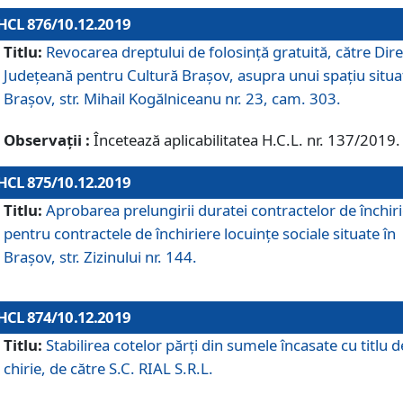
HCL 876/10.12.2019
Titlu:
Revocarea dreptului de folosinţă gratuită, către Dire
Judeţeană pentru Cultură Braşov, asupra unui spaţiu situa
Braşov, str. Mihail Kogălniceanu nr. 23, cam. 303.
Observații :
Încetează aplicabilitatea H.C.L. nr. 137/2019.
HCL 875/10.12.2019
Titlu:
Aprobarea prelungirii duratei contractelor de închir
pentru contractele de închiriere locuinţe sociale situate în
Braşov, str. Zizinului nr. 144.
HCL 874/10.12.2019
Titlu:
Stabilirea cotelor părți din sumele încasate cu titlu d
chirie, de către S.C. RIAL S.R.L.