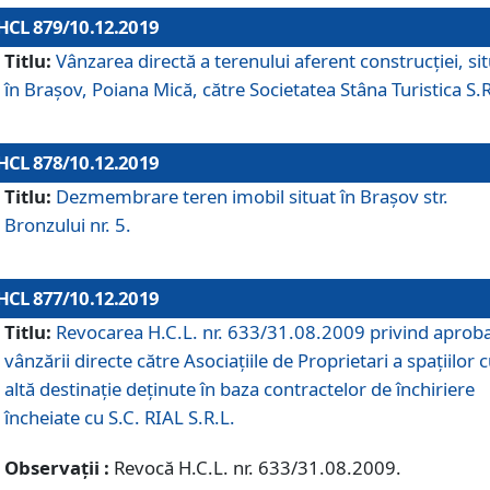
HCL 879/10.12.2019
Titlu:
Vânzarea directă a terenului aferent construcției, si
în Brașov, Poiana Mică, către Societatea Stâna Turistica S.R
HCL 878/10.12.2019
Titlu:
Dezmembrare teren imobil situat în Brașov str.
Bronzului nr. 5.
HCL 877/10.12.2019
Titlu:
Revocarea H.C.L. nr. 633/31.08.2009 privind aprob
vânzării directe către Asociațiile de Proprietari a spațiilor 
altă destinație deținute în baza contractelor de închiriere
încheiate cu S.C. RIAL S.R.L.
Observații :
Revocă H.C.L. nr. 633/31.08.2009.