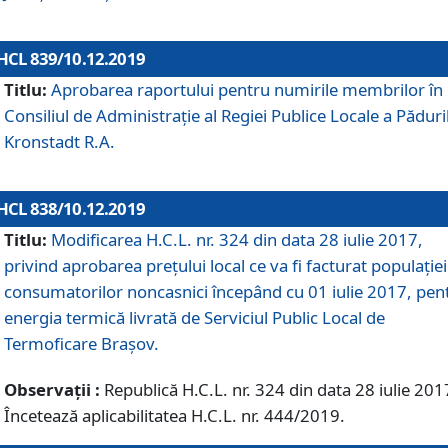
HCL 839/10.12.2019
Titlu:
Aprobarea raportului pentru numirile membrilor în
Consiliul de Administraţie al Regiei Publice Locale a Păduri
Kronstadt R.A.
HCL 838/10.12.2019
Titlu:
Modificarea H.C.L. nr. 324 din data 28 iulie 2017,
privind aprobarea preţului local ce va fi facturat populaţiei
consumatorilor noncasnici începând cu 01 iulie 2017, pen
energia termică livrată de Serviciul Public Local de
Termoficare Braşov.
Observații :
Republică H.C.L. nr. 324 din data 28 iulie 201
Încetează aplicabilitatea H.C.L. nr. 444/2019.