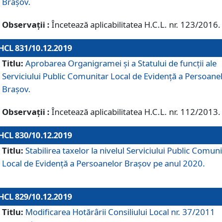
Brașov.
Observații :
Încetează aplicabilitatea H.C.L. nr. 123/2016.
HCL 831/10.12.2019
Titlu:
Aprobarea Organigramei și a Statului de funcții ale
Serviciului Public Comunitar Local de Evidență a Persoane
Brașov.
Observații :
Încetează aplicabilitatea H.C.L. nr. 112/2013.
HCL 830/10.12.2019
Titlu:
Stabilirea taxelor la nivelul Serviciului Public Comun
Local de Evidenţă a Persoanelor Braşov pe anul 2020.
HCL 829/10.12.2019
Titlu:
Modificarea Hotărârii Consiliului Local nr. 37/2011