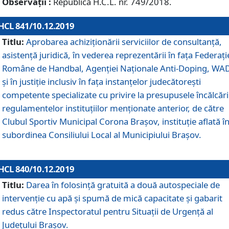
Observații :
Republică H.C.L. nr. 749/2018.
HCL 841/10.12.2019
Titlu:
Aprobarea achiziționării serviciilor de consultanță,
asistență juridică, în vederea reprezentării în fața Federați
Române de Handbal, Agenției Naționale Anti-Doping, WA
și în justiție inclusiv în fața instanțelor judecătorești
competente specializate cu privire la presupusele încălcări
regulamentelor instituțiilor menționate anterior, de către
Clubul Sportiv Municipal Corona Braşov, instituție aflată î
subordinea Consiliului Local al Municipiului Brașov.
HCL 840/10.12.2019
Titlu:
Darea în folosință gratuită a două autospeciale de
intervenție cu apă și spumă de mică capacitate și gabarit
redus către Inspectoratul pentru Situaţii de Urgenţă al
Judeţului Brașov.