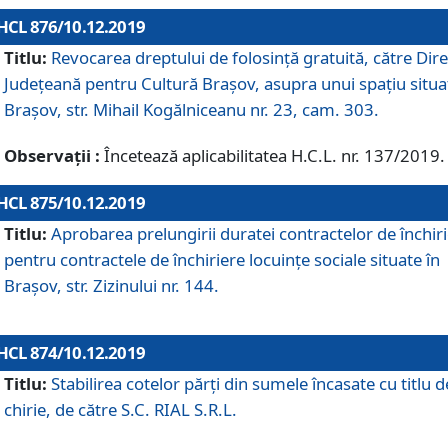
HCL 876/10.12.2019
Titlu:
Revocarea dreptului de folosinţă gratuită, către Dire
Judeţeană pentru Cultură Braşov, asupra unui spaţiu situa
Braşov, str. Mihail Kogălniceanu nr. 23, cam. 303.
Observații :
Încetează aplicabilitatea H.C.L. nr. 137/2019.
HCL 875/10.12.2019
Titlu:
Aprobarea prelungirii duratei contractelor de închir
pentru contractele de închiriere locuinţe sociale situate în
Braşov, str. Zizinului nr. 144.
HCL 874/10.12.2019
Titlu:
Stabilirea cotelor părți din sumele încasate cu titlu d
chirie, de către S.C. RIAL S.R.L.