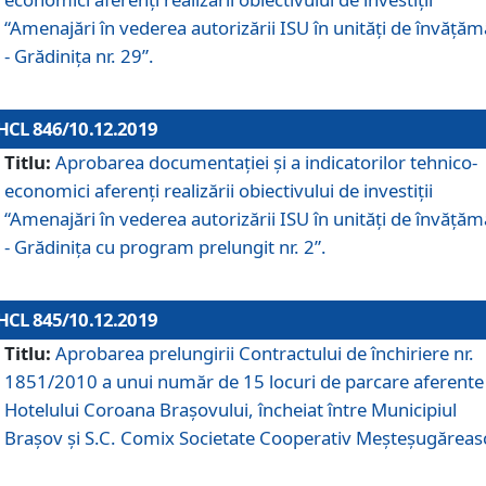
“Amenajări în vederea autorizării ISU în unități de învăță
- Grădinița nr. 29”.
HCL 846/10.12.2019
Titlu:
Aprobarea documentației și a indicatorilor tehnico-
economici aferenți realizării obiectivului de investiții
“Amenajări în vederea autorizării ISU în unități de învăță
- Grădinița cu program prelungit nr. 2”.
HCL 845/10.12.2019
Titlu:
Aprobarea prelungirii Contractului de închiriere nr.
1851/2010 a unui număr de 15 locuri de parcare aferente
Hotelului Coroana Brașovului, încheiat între Municipiul
Braşov şi S.C. Comix Societate Cooperativ Meşteşugăreas