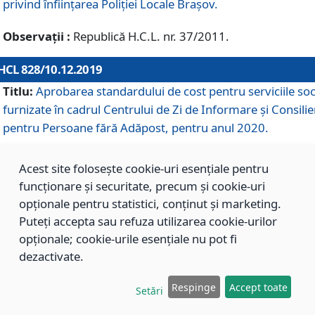
privind înființarea Poliției Locale Brașov.
Observații :
Republică H.C.L. nr. 37/2011.
HCL 828/10.12.2019
Titlu:
Aprobarea standardului de cost pentru serviciile soc
furnizate în cadrul Centrului de Zi de Informare și Consilie
pentru Persoane fără Adăpost, pentru anul 2020.
Acest site folosește cookie-uri esențiale pentru
HCL 827/10.12.2019
funcționare și securitate, precum și cookie-uri
Titlu:
Aprobarea standardului de cost pentru serviciile soc
opționale pentru statistici, conținut și marketing.
furnizate în cadrul Centrului Rezidențial pentru Persoane 
Puteți accepta sau refuza utilizarea cookie-urilor
Adăpost, pentru anul 2020.
opționale; cookie-urile esențiale nu pot fi
dezactivate.
HCL 826/10.12.2019
Respinge
Accept toate
Setări
Titlu:
Aprobarea standardului de cost pentru serviciile soc