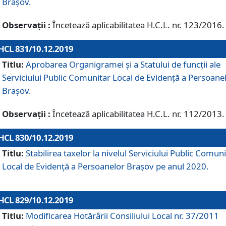
Brașov.
Observații :
Încetează aplicabilitatea H.C.L. nr. 123/2016.
HCL 831/10.12.2019
Titlu:
Aprobarea Organigramei și a Statului de funcții ale
Serviciului Public Comunitar Local de Evidență a Persoane
Brașov.
Observații :
Încetează aplicabilitatea H.C.L. nr. 112/2013.
HCL 830/10.12.2019
Titlu:
Stabilirea taxelor la nivelul Serviciului Public Comun
Local de Evidenţă a Persoanelor Braşov pe anul 2020.
HCL 829/10.12.2019
Titlu:
Modificarea Hotărârii Consiliului Local nr. 37/2011