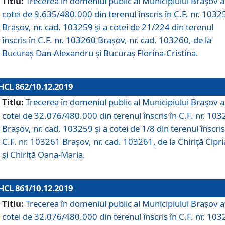
Titlu:
Trecerea în domeniul public al Municipiului Braşov a
cotei de 9.635/480.000 din terenul înscris în C.F. nr. 1032
Brașov, nr. cad. 103259 și a cotei de 21/224 din terenul
înscris în C.F. nr. 103260 Brașov, nr. cad. 103260, de la
Bucuraș Dan-Alexandru și Bucuraș Florina-Cristina.
HCL 862/10.12.2019
Titlu:
Trecerea în domeniul public al Municipiului Braşov a
cotei de 32.076/480.000 din terenul înscris în C.F. nr. 10
Brașov, nr. cad. 103259 și a cotei de 1/8 din terenul înscris
C.F. nr. 103261 Brașov, nr. cad. 103261, de la Chiriță Cipr
și Chiriță Oana-Maria.
HCL 861/10.12.2019
Titlu:
Trecerea în domeniul public al Municipiului Braşov a
cotei de 32.076/480.000 din terenul înscris în C.F. nr. 10