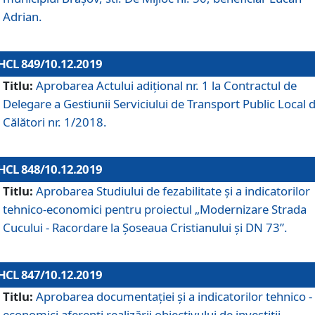
Adrian.
HCL 849/10.12.2019
Titlu:
Aprobarea Actului adiţional nr. 1 la Contractul de
Delegare a Gestiunii Serviciului de Transport Public Local 
Călători nr. 1/2018.
HCL 848/10.12.2019
Titlu:
Aprobarea Studiului de fezabilitate şi a indicatorilor
tehnico-economici pentru proiectul „Modernizare Strada
Cucului - Racordare la Șoseaua Cristianului și DN 73”.
HCL 847/10.12.2019
Titlu:
Aprobarea documentației și a indicatorilor tehnico -
economici aferenți realizării obiectivului de investiții