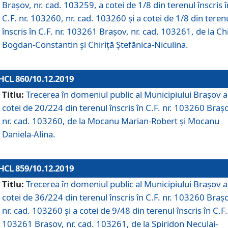
Brașov, nr. cad. 103259, a cotei de 1/8 din terenul înscris î
C.F. nr. 103260, nr. cad. 103260 și a cotei de 1/8 din teren
înscris în C.F. nr. 103261 Brașov, nr. cad. 103261, de la Chi
Bogdan-Constantin și Chiriță Ștefănica-Niculina.
HCL 860/10.12.2019
Titlu:
Trecerea în domeniul public al Municipiului Braşov a
cotei de 20/224 din terenul înscris în C.F. nr. 103260 Braș
nr. cad. 103260, de la Mocanu Marian-Robert și Mocanu
Daniela-Alina.
HCL 859/10.12.2019
Titlu:
Trecerea în domeniul public al Municipiului Braşov a
cotei de 36/224 din terenul înscris în C.F. nr. 103260 Braș
nr. cad. 103260 și a cotei de 9/48 din terenul înscris în C.F.
103261 Brașov, nr. cad. 103261, de la Spiridon Neculai-