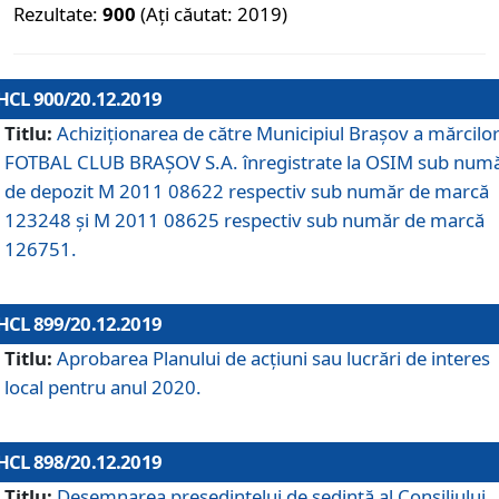
Rezultate:
900
(Ați căutat: 2019)
HCL 900/20.12.2019
Titlu:
Achiziționarea de către Municipiul Brașov a mărcilo
FOTBAL CLUB BRAȘOV S.A. înregistrate la OSIM sub num
de depozit M 2011 08622 respectiv sub număr de marcă
123248 și M 2011 08625 respectiv sub număr de marcă
126751.
HCL 899/20.12.2019
Titlu:
Aprobarea Planului de acţiuni sau lucrări de interes
local pentru anul 2020.
HCL 898/20.12.2019
Titlu:
Desemnarea preşedintelui de şedinţă al Consiliului