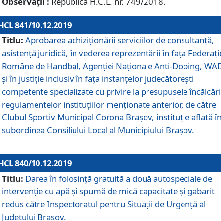
Observații :
Republică H.C.L. nr. 749/2018.
HCL 841/10.12.2019
Titlu:
Aprobarea achiziționării serviciilor de consultanță,
asistență juridică, în vederea reprezentării în fața Federați
Române de Handbal, Agenției Naționale Anti-Doping, WA
și în justiție inclusiv în fața instanțelor judecătorești
competente specializate cu privire la presupusele încălcări
regulamentelor instituțiilor menționate anterior, de către
Clubul Sportiv Municipal Corona Braşov, instituție aflată î
subordinea Consiliului Local al Municipiului Brașov.
HCL 840/10.12.2019
Titlu:
Darea în folosință gratuită a două autospeciale de
intervenție cu apă și spumă de mică capacitate și gabarit
redus către Inspectoratul pentru Situaţii de Urgenţă al
Judeţului Brașov.