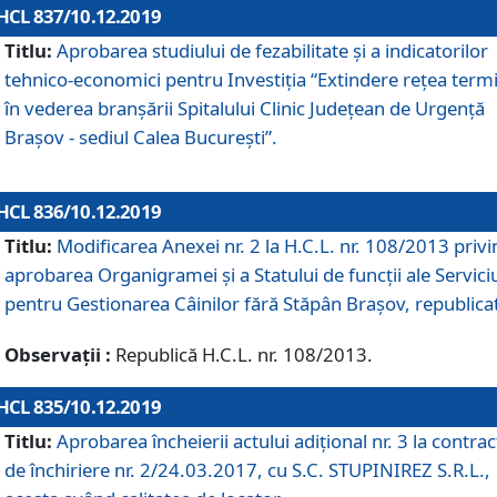
HCL 837/10.12.2019
Titlu:
Aprobarea studiului de fezabilitate și a indicatorilor
tehnico-economici pentru Investiția “Extindere rețea term
în vederea branșării Spitalului Clinic Județean de Urgență
Brașov - sediul Calea București”.
HCL 836/10.12.2019
Titlu:
Modificarea Anexei nr. 2 la H.C.L. nr. 108/2013 priv
aprobarea Organigramei şi a Statului de funcții ale Serviciu
pentru Gestionarea Câinilor fără Stăpân Brașov, republica
Observații :
Republică H.C.L. nr. 108/2013.
HCL 835/10.12.2019
Titlu:
Aprobarea încheierii actului adițional nr. 3 la contrac
de închiriere nr. 2/24.03.2017, cu S.C. STUPINIREZ S.R.L.,