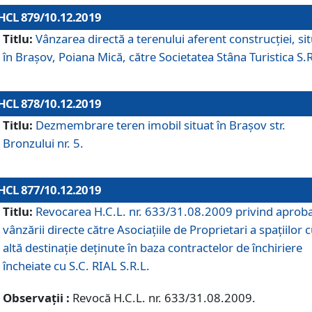
HCL 879/10.12.2019
Titlu:
Vânzarea directă a terenului aferent construcției, si
în Brașov, Poiana Mică, către Societatea Stâna Turistica S.R
HCL 878/10.12.2019
Titlu:
Dezmembrare teren imobil situat în Brașov str.
Bronzului nr. 5.
HCL 877/10.12.2019
Titlu:
Revocarea H.C.L. nr. 633/31.08.2009 privind aprob
vânzării directe către Asociațiile de Proprietari a spațiilor 
altă destinație deținute în baza contractelor de închiriere
încheiate cu S.C. RIAL S.R.L.
Observații :
Revocă H.C.L. nr. 633/31.08.2009.