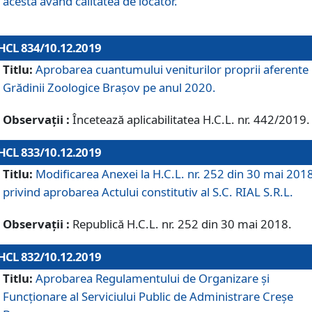
acesta având calitatea de locator.
HCL 834/10.12.2019
Titlu:
Aprobarea cuantumului veniturilor proprii aferente
Grădinii Zoologice Braşov pe anul 2020.
Observații :
Încetează aplicabilitatea H.C.L. nr. 442/2019.
HCL 833/10.12.2019
Titlu:
Modificarea Anexei la H.C.L. nr. 252 din 30 mai 201
privind aprobarea Actului constitutiv al S.C. RIAL S.R.L.
Observații :
Republică H.C.L. nr. 252 din 30 mai 2018.
HCL 832/10.12.2019
Titlu:
Aprobarea Regulamentului de Organizare și
Funcționare al Serviciului Public de Administrare Creșe