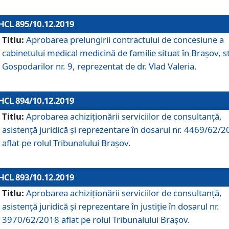
HCL 895/10.12.2019
Titlu:
Aprobarea prelungirii contractului de concesiune a
cabinetului medical medicină de familie situat în Braşov, st
Gospodarilor nr. 9, reprezentat de dr. Vlad Valeria.
HCL 894/10.12.2019
Titlu:
Aprobarea achiziţionării serviciilor de consultanţă,
asistenţă juridică şi reprezentare în dosarul nr. 4469/62/
aflat pe rolul Tribunalului Braşov.
HCL 893/10.12.2019
Titlu:
Aprobarea achiziţionării serviciilor de consultanţă,
asistenţă juridică şi reprezentare în justiţie în dosarul nr.
3970/62/2018 aflat pe rolul Tribunalului Braşov.