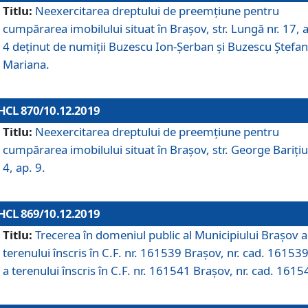
Titlu:
Neexercitarea dreptului de preemţiune pentru
cumpărarea imobilului situat în Braşov, str. Lungă nr. 17, 
4 deţinut de numiţii Buzescu Ion-Şerban și Buzescu Ştefan
Mariana.
HCL 870/10.12.2019
Titlu:
Neexercitarea dreptului de preemţiune pentru
cumpărarea imobilului situat în Braşov, str. George Bariţiu
4, ap. 9.
HCL 869/10.12.2019
Titlu:
Trecerea în domeniul public al Municipiului Braşov a
terenului înscris în C.F. nr. 161539 Brașov, nr. cad. 161539
a terenului înscris în C.F. nr. 161541 Brașov, nr. cad. 1615