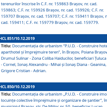
terenurilor înscrise în C.F. nr. 159863 Brașov, nr. cad.
159863; C.F. nr. 159926 Brașov, nr. cad. 159926; C.F. nr.
159707 Brașov, nr. cad. 159707; C.F. nr. 159411 Brașov, n
cad. 159411; C.F. nr. 159779 Brașov, nr. cad. 159779.
HCL 851/10.12.2019
Titlu:
Documentaţia de urbanism “P.U.D. - Construire hote
aparthotel şi împrejmuire teren”, în Braşov, Poiana Braşov
Drumul Sulinar - Zona Coliba Haiducilor, beneficiari Ţuluca
- Cornel, Ionaş Alexandru - Mihai şi Ionaş Diana - Geanina,
Grigore Cristian - Adrian.
HCL 850/10.12.2019
Titlu:
Documentaţia de urbanism „P.U.D. - Construire imo
locuințe colective împrejmuire și organizare de șantier”, î
municipiul Braşov, str. De Mijloc nr. 50, beneficiar Lucan