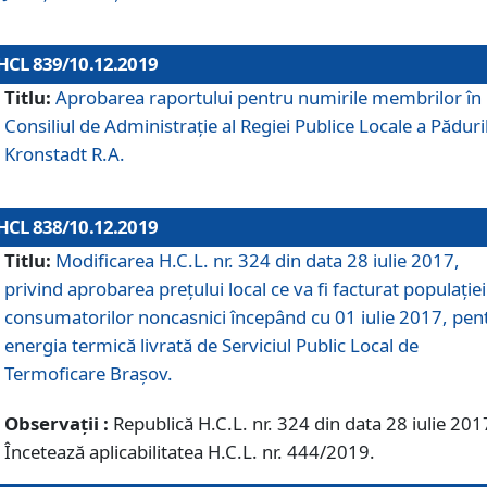
HCL 839/10.12.2019
Titlu:
Aprobarea raportului pentru numirile membrilor în
Consiliul de Administraţie al Regiei Publice Locale a Păduri
Kronstadt R.A.
HCL 838/10.12.2019
Titlu:
Modificarea H.C.L. nr. 324 din data 28 iulie 2017,
privind aprobarea preţului local ce va fi facturat populaţiei
consumatorilor noncasnici începând cu 01 iulie 2017, pen
energia termică livrată de Serviciul Public Local de
Termoficare Braşov.
Observații :
Republică H.C.L. nr. 324 din data 28 iulie 201
Încetează aplicabilitatea H.C.L. nr. 444/2019.