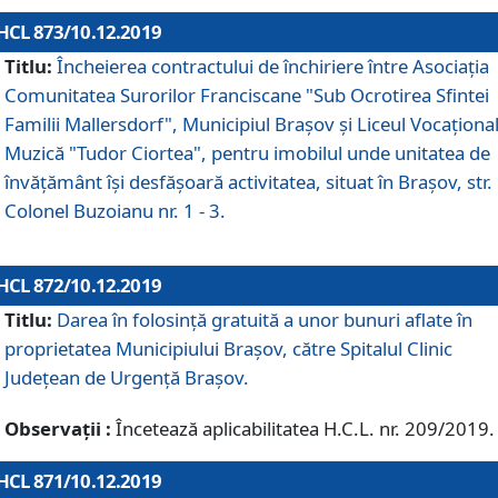
HCL 873/10.12.2019
Titlu:
Încheierea contractului de închiriere între Asociația
Comunitatea Surorilor Franciscane "Sub Ocrotirea Sfintei
Familii Mallersdorf", Municipiul Braşov şi Liceul Vocaționa
Muzică "Tudor Ciortea", pentru imobilul unde unitatea de
învățământ îşi desfăşoară activitatea, situat în Braşov, str.
Colonel Buzoianu nr. 1 - 3.
HCL 872/10.12.2019
Titlu:
Darea în folosinţă gratuită a unor bunuri aflate în
proprietatea Municipiului Braşov, către Spitalul Clinic
Judeţean de Urgenţă Braşov.
Observații :
Încetează aplicabilitatea H.C.L. nr. 209/2019.
HCL 871/10.12.2019