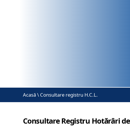
Acasă
\
Consultare registru H.C.L.
Consultare Registru Hotărâri de