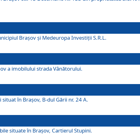
icipiul Brașov și Medeuropa Investiții S.R.L.
şov a imobilului strada Vânătorului.
 situat în Brașov, B-dul Gării nr. 24 A.
ile situate în Braşov, Cartierul Stupini.