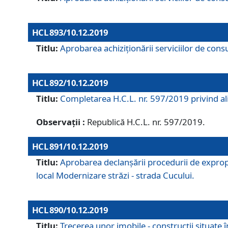
HCL 893/10.12.2019
Titlu:
Aprobarea achiziţionării serviciilor de consu
HCL 892/10.12.2019
Titlu:
Completarea H.C.L. nr. 597/2019 privind alip
Observații :
Republică H.C.L. nr. 597/2019.
HCL 891/10.12.2019
Titlu:
Aprobarea declanșării procedurii de expropri
local Modernizare străzi - strada Cucului.
HCL 890/10.12.2019
Titlu:
Trecerea unor imobile - construcții situate 