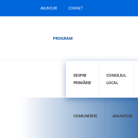
ANUNȚURI
CONTACT
PROGRAM
DESPRE
CONSILIUL
PRIMĂRIE
LOCAL
COMUNITATE
ANUNȚURI