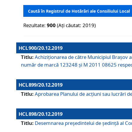
Caută în Registrul de Hotărâri ale Consiliului Local
Rezultate:
900
(Ați căutat: 2019)
HCL 900/20.12.2019
Titlu:
Achiziționarea de către Municipiul Brașov
număr de marcă 123248 și M 2011 08625 respec
HCL 899/20.12.2019
Titlu:
Aprobarea Planului de acţiuni sau lucrări d
HCL 898/20.12.2019
Titlu:
Desemnarea preşedintelui de şedinţă al Cons