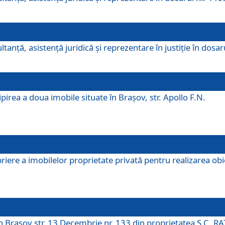
ltanţă, asistenţă juridică şi reprezentare în justiţie în dosa
irea a doua imobile situate în Brașov, str. Apollo F.N.
ere a imobilelor proprietate privată pentru realizarea obiect
în Brașov str. 13 Decembrie nr. 133 din proprietatea S.C. RA