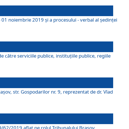
 01 noiembrie 2019 și a procesului - verbal al ședinței
tre serviciile publice, instituțiile publice, regiile
şov, str. Gospodarilor nr. 9, reprezentat de dr. Vlad
69/62/2019 aflat pe rolul Tribunalului Braşov.