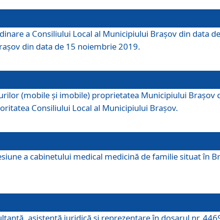
dinare a Consiliului Local al Municipiului Brașov din data de
 Brașov din data de 15 noiembrie 2019.
or (mobile și imobile) proprietatea Municipiului Brașov de că
oritatea Consiliului Local al Municipiului Brașov.
iune a cabinetului medical medicină de familie situat în Bra
ultanţă, asistenţă juridică şi reprezentare în dosarul nr. 44