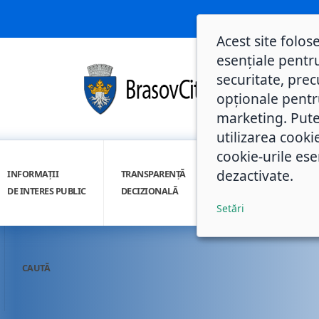
Acest site folos
esențiale pentru
securitate, prec
opționale pentru 
marketing. Pute
utilizarea cooki
cookie-urile ese
dezactivate.
INFORMAȚII
TRANSPARENȚĂ
INTEGRITATE
DE INTERES PUBLIC
DECIZIONALĂ
INSTITUȚIONALĂ
Setări
CAUTĂ