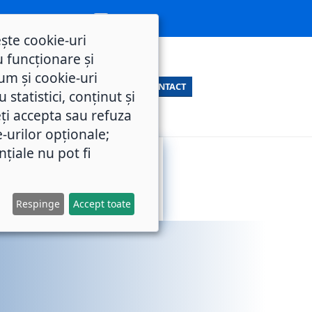
ește cookie-uri
 funcționare și
um și cookie-uri
CONTACT
statistici, conținut și
ți accepta sau refuza
e-urilor opționale;
nțiale nu pot fi
SERVICII
M.O.L.
PUBLICE
Respinge
Accept toate