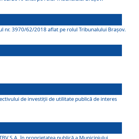
rul nr. 3970/62/2018 aflat pe rolul Tribunalului Braşov.
ivului de investiții de utilitate publică de interes
TBV S.A. în proprietatea publică a Municipiului