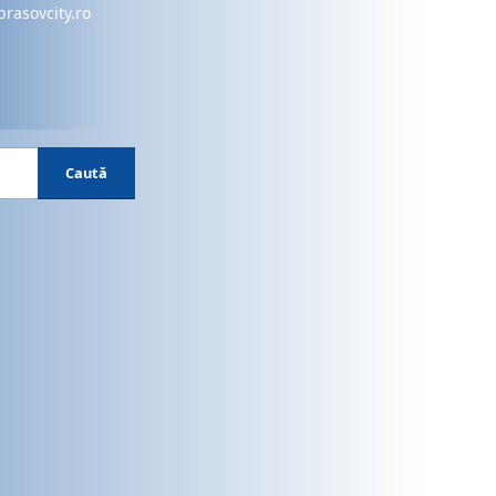
brasovcity.ro
Caută