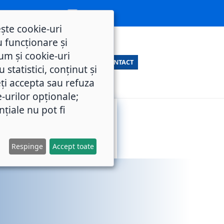
ește cookie-uri
 funcționare și
um și cookie-uri
CONTACT
statistici, conținut și
ți accepta sau refuza
e-urilor opționale;
nțiale nu pot fi
SERVICII
M.O.L.
PUBLICE
Respinge
Accept toate