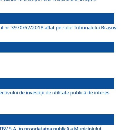
rul nr. 3970/62/2018 aflat pe rolul Tribunalului Braşov.
ivului de investiții de utilitate publică de interes
TBV S.A. în proprietatea publică a Municipiului