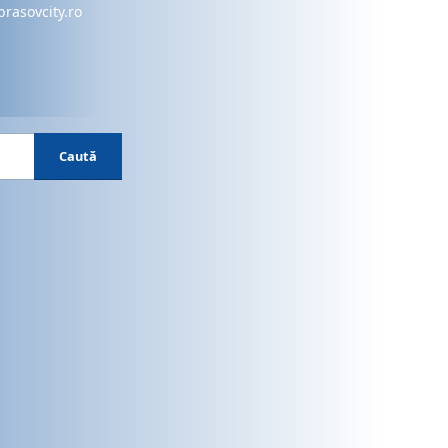
brasovcity.ro
Caută