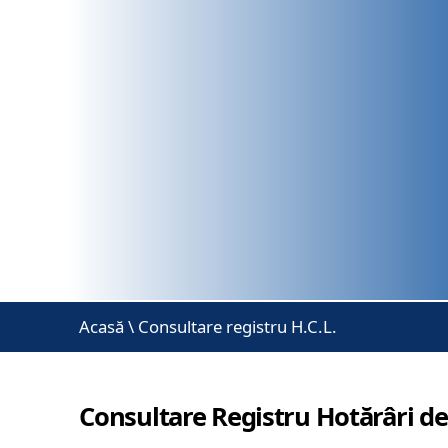
Acasă
\
Consultare registru H.C.L.
Consultare Registru Hotărâri de