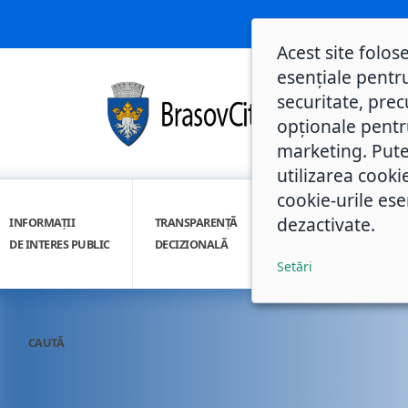
Acest site folos
esențiale pentru
securitate, prec
opționale pentru 
marketing. Pute
utilizarea cooki
cookie-urile ese
dezactivate.
INFORMAȚII
TRANSPARENȚĂ
INTEGRITATE
DE INTERES PUBLIC
DECIZIONALĂ
INSTITUȚIONALĂ
Setări
CAUTĂ