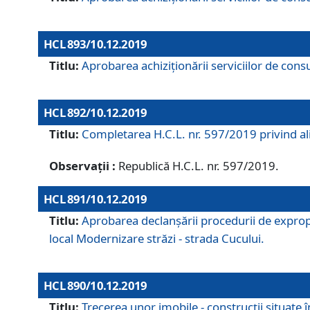
HCL 893/10.12.2019
Titlu:
Aprobarea achiziţionării serviciilor de consu
HCL 892/10.12.2019
Titlu:
Completarea H.C.L. nr. 597/2019 privind alip
Observații :
Republică H.C.L. nr. 597/2019.
HCL 891/10.12.2019
Titlu:
Aprobarea declanșării procedurii de expropri
local Modernizare străzi - strada Cucului.
HCL 890/10.12.2019
Titlu:
Trecerea unor imobile - construcții situate 