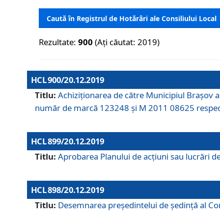
Caută în Registrul de Hotărâri ale Consiliului Local
Rezultate:
900
(Ați căutat: 2019)
HCL 900/20.12.2019
Titlu:
Achiziționarea de către Municipiul Brașov
număr de marcă 123248 și M 2011 08625 respec
HCL 899/20.12.2019
Titlu:
Aprobarea Planului de acţiuni sau lucrări d
HCL 898/20.12.2019
Titlu:
Desemnarea preşedintelui de şedinţă al Cons