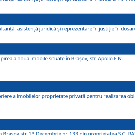
ltanţă, asistenţă juridică şi reprezentare în justiţie în dosa
irea a doua imobile situate în Brașov, str. Apollo F.N.
ere a imobilelor proprietate privată pentru realizarea obiect
în Brașov str. 13 Decembrie nr. 133 din proprietatea S.C. RA