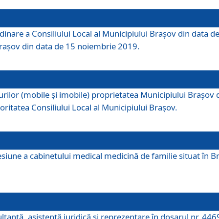
dinare a Consiliului Local al Municipiului Brașov din data de
 Brașov din data de 15 noiembrie 2019.
or (mobile și imobile) proprietatea Municipiului Brașov de că
oritatea Consiliului Local al Municipiului Brașov.
iune a cabinetului medical medicină de familie situat în Bra
ultanţă, asistenţă juridică şi reprezentare în dosarul nr. 44