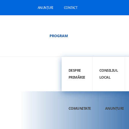
ANUNȚURI
CONTACT
PROGRAM
DESPRE
CONSILIUL
PRIMĂRIE
LOCAL
COMUNITATE
ANUNȚURI