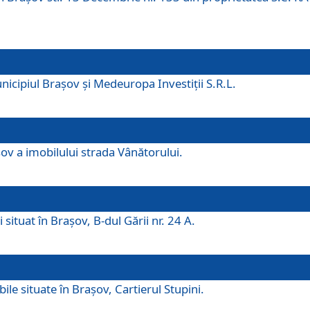
icipiul Brașov și Medeuropa Investiții S.R.L.
şov a imobilului strada Vânătorului.
 situat în Brașov, B-dul Gării nr. 24 A.
ile situate în Braşov, Cartierul Stupini.