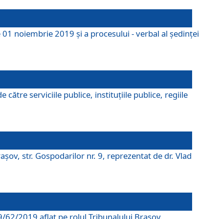
 01 noiembrie 2019 și a procesului - verbal al ședinței
tre serviciile publice, instituțiile publice, regiile
şov, str. Gospodarilor nr. 9, reprezentat de dr. Vlad
69/62/2019 aflat pe rolul Tribunalului Braşov.